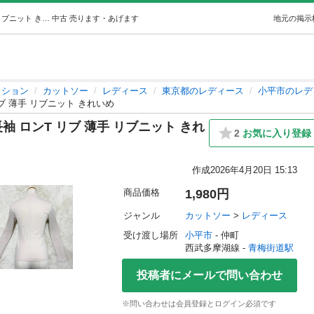
クロスデザインネック トップス 長袖 ロンT リブ 薄手 リブニット きれいめ (りり) 青梅街道のカットソー《レディース》の中古・古着あげます・譲ります｜ジモティーで不用品の処分
中古
売ります・あげます
地元の掲示
ッション
カットソー
レディース
東京都のレディース
小平市のレデ
ブ 薄手 リブニット きれいめ
袖 ロンT リブ 薄手 リブニット きれ
2
お気に入り登録
作成
2026年4月20日 15:13
商品価格
1,980円
ジャンル
カットソー
 > 
レディース
受け渡し場所
小平市
 - 仲町
西武多摩湖線 - 
青梅街道駅
投稿者にメールで問い合わせ
※問い合わせは会員登録とログイン必須です