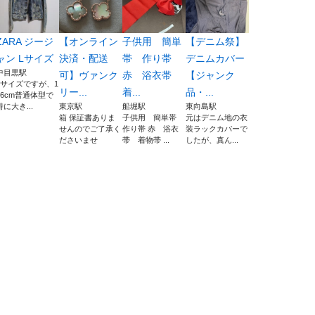
ZARA ジージ
【オンライン
子供用 簡単
【デニム祭】
ャン Lサイズ
決済・配送
帯 作り帯
デニムカバー
中目黒駅
可】ヴァンク
赤 浴衣帯
【ジャンク
Lサイズですが、1
リー...
着...
品・...
56cm普通体型で
特に大き...
東京駅
船堀駅
東向島駅
箱 保証書ありま
子供用 簡単帯
元はデニム地の衣
せんのでご了承く
作り帯 赤 浴衣
装ラックカバーで
ださいませ
帯 着物帯 ...
したが、真ん...