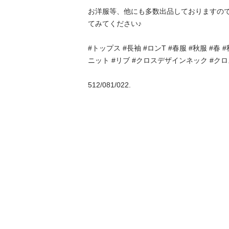
お洋服等、他にも多数出品しておりますの
てみてください♪

#トップス #長袖 #ロンT #春服 #秋服 #春 
ニット #リブ #クロスデザインネック #クロ
512/081/022.