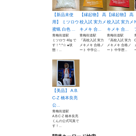
【新品未使
【縁起物】 高
【縁起物】 高
用】 ミツロウ
校入試 実力メ
校入試 実力メ
蜜蝋 白色 ...
キメキ 合...
キメキ 合...
青梅街道駅
青梅街道駅
青梅街道駅
ミツロウ 40g で
『高校入試 実力
『高校入試 実力
す！^.^☆ ●状
メキメキ 合格ノ
メキメキ 合格ノ
態：...
ート 中学公...
ート 中学歴...
【美品】 A.B.
C-Z 橋本良亮
公...
青梅街道駅
A.B.C-Z 橋本良亮
くんの公式写真で
す！...