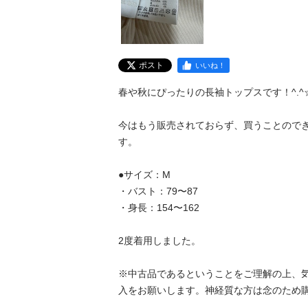
ポスト
いいね！
春や秋にぴったりの長袖トップスです！^.^☆
今はもう販売されておらず、買うことので
す。

●サイズ：M

・バスト：79〜87

・身長：154〜162

2度着用しました。

※中古品であるということをご理解の上、
入をお願いします。神経質な方は念のため購