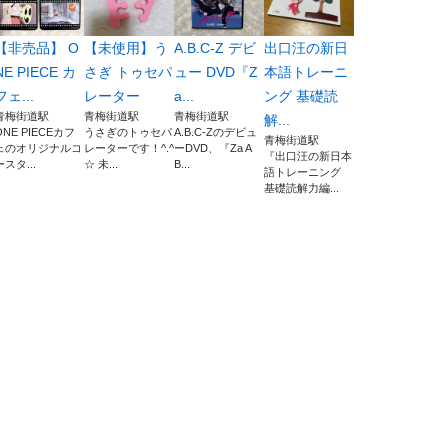
【非売品】 O
【未使用】う
A.B.C-Z デビ
出口汪の新日
NE PIECE カ
さぎ トゥセパ
ュー DVD『Z
本語トレーニ
フェ...
レーター
a...
ング 基礎読
青梅街道駅
青梅街道駅
青梅街道駅
解...
ONE PIECEカフ
うさぎのトゥセパ
A.B.C-Zのデビュ
青梅街道駅
ェのオリジナルコ
レーターです！^.^
ーDVD、『Za A
『出口汪の新日本
ースタ...
☆ 未...
B...
語トレーニング
基礎読解力編...