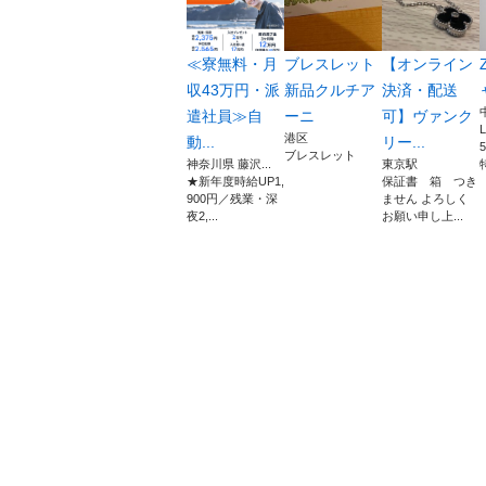
≪寮無料・月
ブレスレット
【オンライン
収43万円・派
新品クルチア
決済・配送
遣社員≫自
ーニ
可】ヴァンク
港区
動...
リー...
ブレスレット
神奈川県 藤沢...
東京駅
★新年度時給UP1,
保証書 箱 つき
900円／残業・深
ません よろしく
夜2,...
お願い申し上...