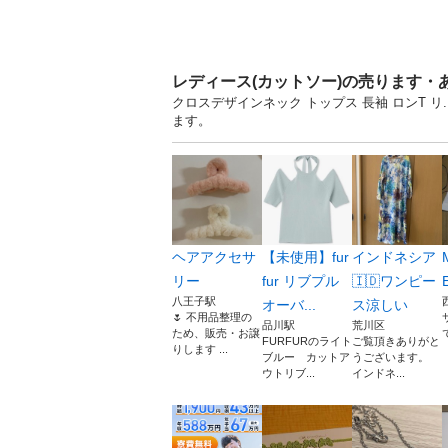
レディース(カットソー)の売ります・
クロスデザインネック トップス 長袖 ロンT 
ます。
ヘアアクセサ
【未使用】fur
インドネシア
リー
fur リブプル
🇮🇩ワンピー
八王子駅
オーバ...
ス涼しい
🌷 不用品整理の
品川駅
荒川区
ため、販売・お譲
FURFURのライト
ご覧頂きありがと
りします ...
ブルー カットア
うございます。
ウトリブ...
インドネ...