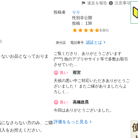
違反を報告
注意事項
投稿者
りり
性別非公開
投稿： 
138
5.0
(
5
)


認証とは
身分証
電話番号
ご覧くださり、ありがとうございます
きないお品となっておりま
(*^^*) 他のアプリやサイト等で多数お取引
させていた...
良い
雨宮
天候の悪い中ご対応いただきありがとうご
ざいました！ またご縁がありましたらよ
ろしく...
良い
高橋政晃
今回はありがとうございました。
評価をもっと見る
気になさらない方のみ、ご購
入をお控えください。
