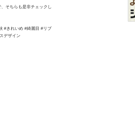
で、そちらも是非チェックし
#秋 #きれいめ #綺麗目 #リブ
スデザイン 
