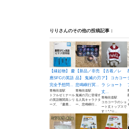
りり
さんのその他の投稿記事：
【縁起物】 慶
【新品／非売
【古着／レ
應SFCの英語
品】 鬼滅の刃
ア】 コカコー
完全予想問...
悲鳴嶼行冥...
ラ ショート
青梅街道駅
青梅街道駅
丈...
トフルゼミナール
鬼滅の刃に登場す
青梅街道駅
の英語難関高シリ
る人気キャラクタ
コカコーラのショ
ーズ、『慶應...
ー、悲鳴嶼行...
ート丈トップスで
す！^.^☆...