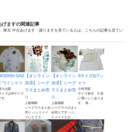
あげますの関連記事
リ... 東京 中古あげます・譲りますを見ている人は、こちらの記事も見てい
MODISH GAZ
【オンライン
【オンライン
Sサイズ白Tシ
E ワイシャツ
決済】シーグ
決済】シーグ
ャツ
西小山駅
小村井駅
ラスまとめ売
ラスまとめ売
サイズはMサイズ
サイズ表示 S 肩
り...
り...
です。
に薄いシミありま
上板橋駅
上板橋駅
す。 保...
シーグラスまとめ
シーグラスのまと
売り ハンドメイ
め売りです ハン
ドにどうで...
ドメイドとか...