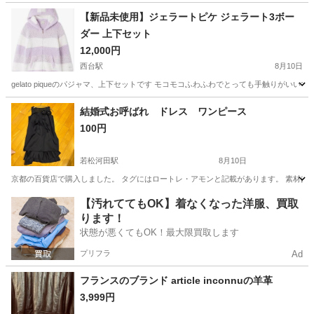
【新品未使用】ジェラートピケ ジェラート3ボー
ダー 上下セット
12,000円
西台駅
8月10日
gelato piqueのパジャマ、上下セットです モコモコふわふわでとっても手触りが
東京
板橋区
西台駅
服/ファッション
結婚式お呼ばれ ドレス ワンピース
100円
若松河田駅
8月10日
京都の百貨店で購入しました。 タグにはロートレ・アモンと記載があります。 素材は
東京
新宿区
若松河田駅
スカート
【汚れててもOK】着なくなった洋服、買取
ります！
状態が悪くてもOK！最大限買取します
プリフラ
Ad
フランスのブランド article inconnuの羊革
3,999円