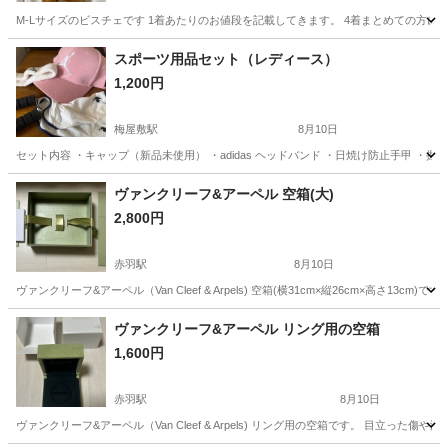
M-Lサイズのビスチェです 1着あたりのお値段を記載してきます。 4着まとめての方に
東京
昭島市
服/ファッション
スポーツ用品セット（レディース）
1,200円
梅屋敷駅
8月10日
セット内容 ・キャップ（新品未使用） ・adidas ヘッドバンド ・日焼け防止手甲 
東京
大田区
梅屋敷駅
セーター
ヴァンクリーフ&アーペル 空箱(大)
2,800円
赤羽駅
8月10日
ヴァンクリーフ&アーペル（Van Cleef & Arpels) 空箱(横31cm×縦26cm×高
東京
北区
赤羽駅
小物
ヴァンクリーフ
ヴァンクリーフ&アーペル リング用の空箱
1,600円
赤羽駅
8月10日
ヴァンクリーフ&アーペル（Van Cleef & Arpels) リング用の空箱です。 目立