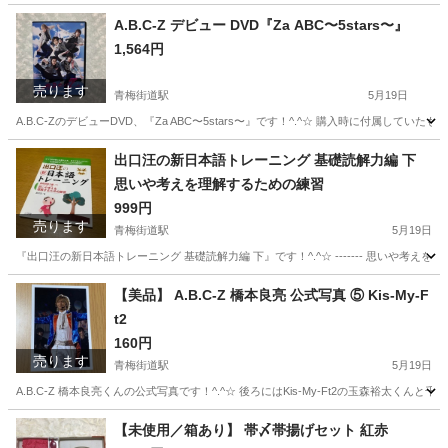
東京
小平市
青梅街道駅
その他
コースター
A.B.C-Z デビュー DVD『Za ABC〜5stars〜』
1,564円
売ります
青梅街道駅
5月19日
A.B.C-ZのデビューDVD、『Za ABC〜5stars〜』です！^.^☆ 購入時に付属
東京
小平市
青梅街道駅
DVD/ブルーレイ
DVD
出口汪の新日本語トレーニング 基礎読解力編 下
思いや考えを理解するための練習
999円
売ります
青梅街道駅
5月19日
『出口汪の新日本語トレーニング 基礎読解力編 下』です！^.^☆ ------- 思いや
東京
小平市
青梅街道駅
参考書
英才教育
【美品】 A.B.C-Z 橋本良亮 公式写真 ⑤ Kis-My-F
t2
160円
売ります
青梅街道駅
5月19日
A.B.C-Z 橋本良亮くんの公式写真です！^.^☆ 後ろにはKis-My-Ft2の玉森裕
東京
小平市
青梅街道駅
おもちゃ
ABCZ
【未使用／箱あり】 帯〆帯揚げセット 紅赤