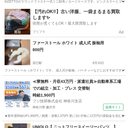
KIZETTOのラウンドファスナー式ミニ財布／カードケースです。ピンクカラーとゴー
東京
荒川区
南千住駅
小物
【汚れOK‼️】古い洋服、一袋まるまる買取
します✨
状態が悪くてもOK！最大限買取します
プリフラ
Ad
ファーストール ホワイト 成人式 振袖用
800円
辰巳駅
8月10日
ファーストール（ホワイト）です。 成人式や振袖、パーティーなどにおすすめです。 ボ
東京
江東区
辰巳駅
毛皮
振袖
≪寮無料・月収43万円・派遣社員≫自動車系工場
での組立・加工・プレス 交替制
時給1,900円
フジ技研株式会社 神奈川支店
神奈川県 藤沢市
提携サイト
★新年度時給UP1,900円／残業・深夜2,375円 更に3か月毎に12万円の奨励金を含む
神奈川
藤沢市
その他
UNIQLO【 ニットフリースイージーパンツ 】