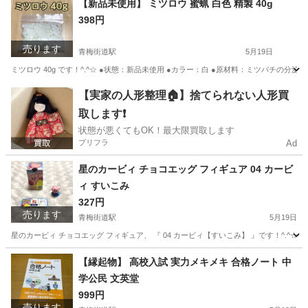
【新品未使用】 ミツロウ 蜜蝋 白色 精製 40g
398円
売ります
青梅街道駅
5月19日
ミツロウ 40g です！^.^☆ ●状態：新品未使用 ●カラー：白 ●原材料：ミツバチの分泌物
東京
小平市
青梅街道駅
その他
蜜蝋
【実家の人形整理🏠】捨てられない人形買
取します❗️
状態が悪くてもOK！最大限買取します
プリフラ
Ad
星のカービィ チョコエッグ フィギュア 04 カービ
ィ すいこみ
327円
売ります
青梅街道駅
5月19日
星のカービィ チョコエッグ フィギュア、 『 04 カービィ【すいこみ】 』です！^.^
東京
小平市
青梅街道駅
フィギュア
星のカービィ
【縁起物】 高校入試 実力メキメキ 合格ノート 中
学公民 文英堂
999円
売ります