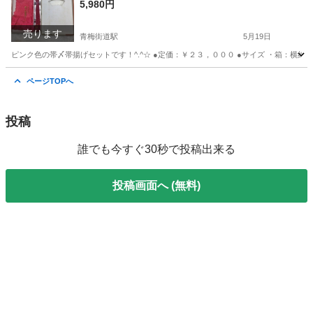
5,980円
売ります
青梅街道駅
5月19日
ピンク色の帯〆帯揚げセットです！^.^☆ ●定価：￥２３，０００ ●サイズ ・箱：横約28.
東京
小平市
青梅街道駅
キッズ用品
帯揚げ
ページTOPへ
投稿
誰でも今すぐ30秒で投稿出来る
投稿画面へ (無料)