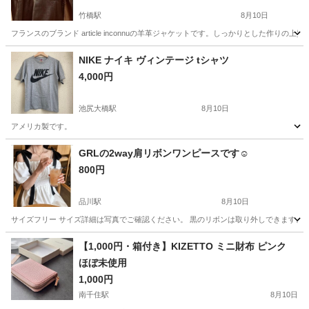
竹橋駅
8月10日
フランスのブランド article inconnuの羊革ジャケットです。しっかりとした作りの上質な
東京
千代田区
竹橋駅
服/ファッション
article
NIKE ナイキ ヴィンテージ tシャツ
4,000円
池尻大橋駅
8月10日
アメリカ製です。
東京
世田谷区
池尻大橋駅
服/ファッション
GRLの2way肩リボンワンピースです☺️
800円
品川駅
8月10日
サイズフリー サイズ詳細は写真でご確認ください。 黒のリボンは取り外しできます。 
東京
港区
品川駅
ワンピース
GRL
【1,000円・箱付き】KIZETTO ミニ財布 ピンク
ほぼ未使用
1,000円
南千住駅
8月10日