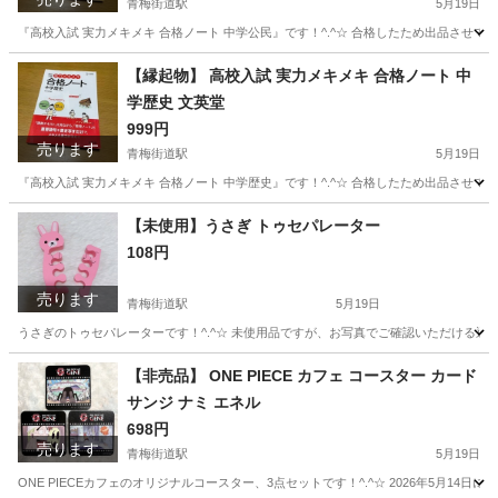
青梅街道駅
5月19日
『高校入試 実力メキメキ 合格ノート 中学公民』です！^.^☆ 合格したため出品させてい
東京
小平市
青梅街道駅
参考書
文英堂
【縁起物】 高校入試 実力メキメキ 合格ノート 中
学歴史 文英堂
999円
売ります
青梅街道駅
5月19日
『高校入試 実力メキメキ 合格ノート 中学歴史』です！^.^☆ 合格したため出品させてい
東京
小平市
青梅街道駅
参考書
文英堂
【未使用】うさぎ トゥセパレーター
108円
売ります
青梅街道駅
5月19日
うさぎのトゥセパレーターです！^.^☆ 未使用品ですが、お写真でご確認いただける通
東京
小平市
青梅街道駅
ネイル
うさぎ
【非売品】 ONE PIECE カフェ コースター カード
サンジ ナミ エネル
698円
売ります
青梅街道駅
5月19日
ONE PIECEカフェのオリジナルコースター、3点セットです！^.^☆ 2026年5月1