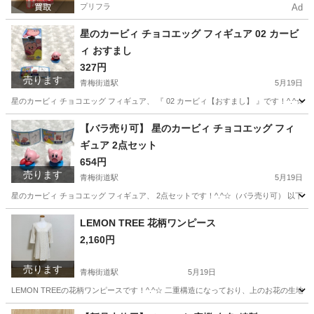
プリフラ
Ad
星のカービィ チョコエッグ フィギュア 02 カービ
ィ おすまし
327円
売ります
青梅街道駅
5月19日
星のカービィ チョコエッグ フィギュア、 『 02 カービィ【おすまし】 』です！^.
東京
小平市
青梅街道駅
フィギュア
星のカービィ
【バラ売り可】 星のカービィ チョコエッグ フィ
ギュア 2点セット
654円
売ります
青梅街道駅
5月19日
星のカービィ チョコエッグ フィギュア、 2点セットです！^.^☆（バラ売り可） 以下の2点
東京
小平市
青梅街道駅
フィギュア
星のカービィ
LEMON TREE 花柄ワンピース
2,160円
売ります
青梅街道駅
5月19日
LEMON TREEの花柄ワンピースです！^.^☆ 二重構造になっており、上のお花の生地はシー
東京
小平市
青梅街道駅
ワンピース
LEMON