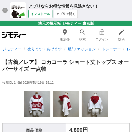
アプリならお得な情報を見逃さない！
インストール
アプリで開く
地元の掲示板 ジモティー 東京版
東京都
検索
ログイン
投稿
ジモティー
売ります・あげます
服/ファッション
トレーナー
レ
【古着／レア】 コカコーラ ショート丈トップス オー
バーサイズ 一点物
投稿ID: 1n9frl
2026年5月19日 15:12
4,890円
商品価格