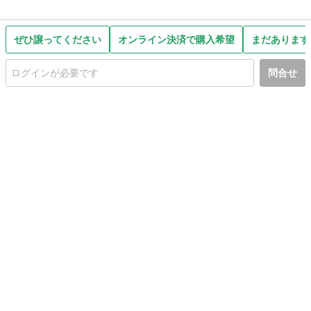
ぜひ譲ってください
オンライン決済で購入希望
まだあります
問合せ
初めての方へ
利用規約
プライバシーポリシー
プライバシー・ステートメント
健全化に資する運用方針
お問い合わせ
運営会社
サイトマップ
ご利用ガイド
フリーワードで探す
PC版で表示
都道府県選択
特定商取引法の表示
利用者情報の外部送信について