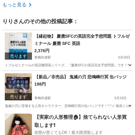
東京
北区
赤羽駅
小物
もっと見る
りり
さんのその他の投稿記事：
【縁起物】 慶應SFCの英語完全予想問題 トフルゼ
ミナール 慶應 SFC 英語
2,376円
売ります
青梅街道駅
5月19日
トフルゼミナールの英語難関高シリーズ、『慶應SFCの英語完全予想問題』です！^.^☆
東京
小平市
青梅街道駅
参考書
湘南
【新品／非売品】 鬼滅の刃 悲鳴嶼行冥 缶バッジ
198円
売ります
青梅街道駅
5月19日
鬼滅の刃に登場する人気キャラクター、悲鳴嶼行冥の缶バッジです！^.^☆ 無添くら寿司の
東京
小平市
青梅街道駅
おもちゃ
鬼滅の刃
【実家の人形整理🏠】捨てられない人形買
取します❗️
状態が悪くてもOK！最大限買取します