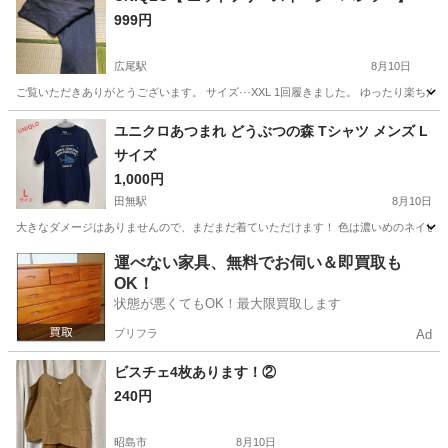
999円
広尾駅
8月10日
ご覧いただきありがとうございます。 サイズ···XXL 1回履きました。 ゆったり楽ち
東京
渋谷区
広尾駅
パンツ
UNIQLO
ユニクロあつまれ どうぶつの森 Tシャツ メンズ L
サイズ
1,000円
田無駅
8月10日
大きなダメージはありませんので、まだまだ着ていただけます！ 色は濃いめのネイビーだと思いま
東京
西東京市
田無駅
服/ファッション
運べない家具、無料でお伺い＆即買取も
OK！
状態が悪くてもOK！最大限買取します
プリフラ
Ad
ビスチェ4枚あります！②
240円
昭島市
8月10日