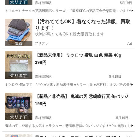
売ります
青梅街道駅
5月19日
トフルゼミナールの英語難関高シリーズ、『慶應SFCの英語完全予想問題』です！^.^☆
東京
小平市
青梅街道駅
参考書
湘南
【汚れててもOK】着なくなった洋服、買取
ります！
状態が悪くてもOK！最大限買取します
プリフラ
Ad
【新品未使用】 ミツロウ 蜜蝋 白色 精製 40g
398円
売ります
青梅街道駅
5月19日
ミツロウ 40g です！^.^☆ ●状態：新品未使用 ●カラー：白 ●原材料：ミツバチの分泌物
東京
小平市
青梅街道駅
その他
蜜蝋
【新品／非売品】 鬼滅の刃 悲鳴嶼行冥 缶バッジ
198円
売ります
青梅街道駅
5月19日
鬼滅の刃に登場する人気キャラクター、悲鳴嶼行冥の缶バッジです！^.^☆ 無添くら寿司の
東京
小平市
青梅街道駅
おもちゃ
鬼滅の刃