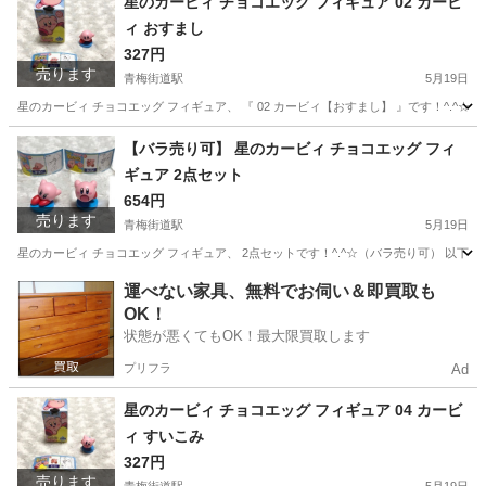
星のカービィ チョコエッグ フィギュア 02 カービ
ィ おすまし
327円
売ります
青梅街道駅
5月19日
星のカービィ チョコエッグ フィギュア、 『 02 カービィ【おすまし】 』です！^.
東京
小平市
青梅街道駅
フィギュア
星のカービィ
【バラ売り可】 星のカービィ チョコエッグ フィ
ギュア 2点セット
654円
売ります
青梅街道駅
5月19日
星のカービィ チョコエッグ フィギュア、 2点セットです！^.^☆（バラ売り可） 以下の2点
東京
小平市
青梅街道駅
フィギュア
星のカービィ
運べない家具、無料でお伺い＆即買取も
OK！
状態が悪くてもOK！最大限買取します
プリフラ
Ad
星のカービィ チョコエッグ フィギュア 04 カービ
ィ すいこみ
327円
売ります