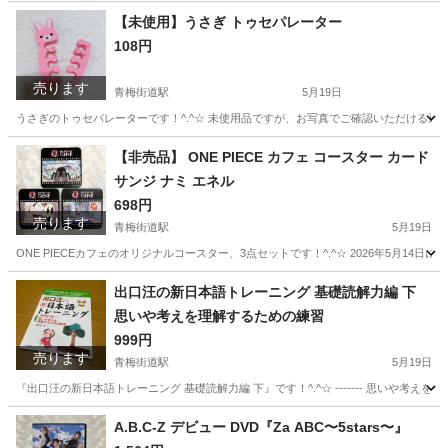
東京
小平市
青梅街道駅
おもちゃ
ABCZ
【未使用】うさぎ トゥセパレーター
108円
売ります
青梅街道駅
5月19日
うさぎのトゥセパレーターです！^.^☆ 未使用品ですが、お写真でご確認いただける通
東京
小平市
青梅街道駅
ネイル
うさぎ
【非売品】 ONE PIECE カフェ コースター カード
サンジ ナミ エネル
698円
売ります
青梅街道駅
5月19日
ONE PIECEカフェのオリジナルコースター、3点セットです！^.^☆ 2026年5月1
東京
小平市
青梅街道駅
その他
コースター
出口汪の新日本語トレーニング 基礎読解力編 下
思いや考えを理解するための練習
999円
売ります
青梅街道駅
5月19日
『出口汪の新日本語トレーニング 基礎読解力編 下』です！^.^☆ ------- 思いや
東京
小平市
青梅街道駅
参考書
英才教育
A.B.C-Z デビュー DVD『Za ABC〜5stars〜』