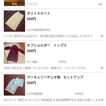
プリフラ
Ad
タイトスカート
500円
玉川学園前駅
8月6日
レースに毛羽立ちがあるので、他の物を購入の場合こちらは差し上げます？
東京
町田市
玉川学園前駅
スカート
オフショルダー トップス
500円
竹ノ塚駅
8月6日
1000→500 あまり着用していないので、綺麗です。 フリーサイズです。
東京
足立区
竹ノ塚駅
トレーナー
マーキュリーデュオ他 セットアップ
500円
玉川学園前駅
8月6日
別ブランド 500円 or ヨーグルト500g程度 or 成分無調整牛乳1ℓ 交換でお願いします。