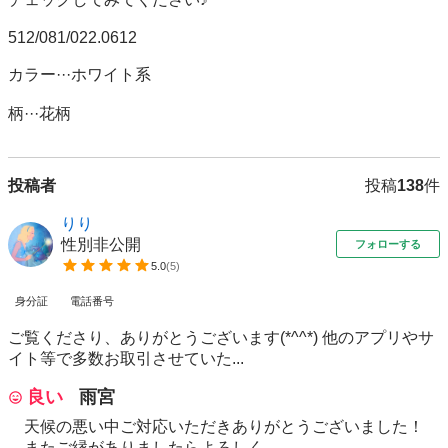
512/081/022.0612

カラー···ホワイト系

柄···花柄
投稿者
投稿
138
件
りり
性別非公開
フォローする
5.0
(
5
)
身分証
電話番号
ご覧くださり、ありがとうございます(*^^*) 他のアプリやサ
イト等で多数お取引させていた...
良い
雨宮
天候の悪い中ご対応いただきありがとうございました！
またご縁がありましたらよろしく...