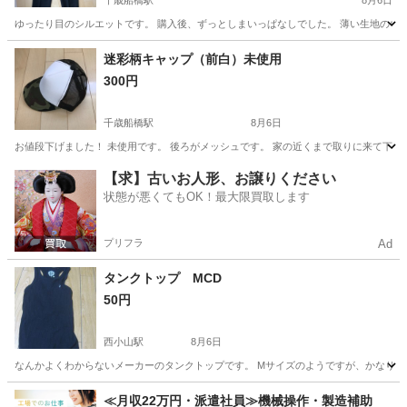
千歳船橋駅
8月6日
ゆったり目のシルエットです。 購入後、ずっとしまいっぱなしでした。 薄い生地のウ
東京
世田谷区
千歳船橋駅
ボトムス
ズボン
迷彩柄キャップ（前白）未使用
300円
千歳船橋駅
8月6日
お値段下げました！ 未使用です。 後ろがメッシュです。 家の近くまで取りに来て下
東京
世田谷区
千歳船橋駅
小物
迷彩
【求】古いお人形、お譲りください
状態が悪くてもOK！最大限買取します
プリフラ
Ad
タンクトップ MCD
50円
西小山駅
8月6日
なんかよくわからないメーカーのタンクトップです。 Mサイズのようですが、かなりき
東京
目黒区
西小山駅
Tシャツ
MCD
≪月収22万円・派遣社員≫機械操作・製造補助