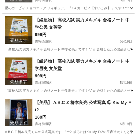
青梅街道駅
5月19日
星のカービィ チョコエッグ フィギュア、 『 04 カービィ【すいこみ】 』です！^.^
東京
小平市
青梅街道駅
フィギュア
星のカービィ
【縁起物】 高校入試 実力メキメキ 合格ノート 中
学公民 文英堂
999円
売ります
青梅街道駅
5月19日
『高校入試 実力メキメキ 合格ノート 中学公民』です！^.^☆ 合格したため出品させてい
東京
小平市
青梅街道駅
参考書
文英堂
【縁起物】 高校入試 実力メキメキ 合格ノート 中
学歴史 文英堂
999円
売ります
青梅街道駅
5月19日
『高校入試 実力メキメキ 合格ノート 中学歴史』です！^.^☆ 合格したため出品させてい
東京
小平市
青梅街道駅
参考書
文英堂
【美品】 A.B.C-Z 橋本良亮 公式写真 ⑤ Kis-My-F
t2
160円
売ります
青梅街道駅
5月19日
A.B.C-Z 橋本良亮くんの公式写真です！^.^☆ 後ろにはKis-My-Ft2の玉森裕