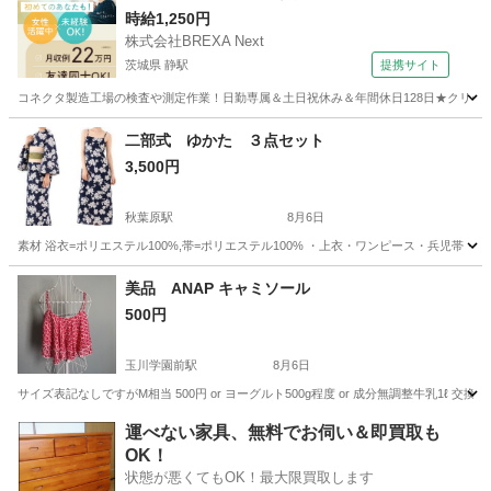
時給1,250円
株式会社BREXA Next
茨城県 静駅
提携サイト
コネクタ製造工場の検査や測定作業！日勤専属＆土日祝休み＆年間休日128日★クリーン
茨城
常陸大宮市
静駅
その他
二部式 ゆかた ３点セット
3,500円
秋葉原駅
8月6日
素材 浴衣=ポリエステル100%,帯=ポリエステル100% ・上衣・ワンピース・兵児帯・・・3点
東京
文京区
秋葉原駅
着物
ゆかた
美品 ANAP キャミソール
500円
玉川学園前駅
8月6日
サイズ表記なしですがM相当 500円 or ヨーグルト500g程度 or 成分無調整牛乳1ℓ 交
東京
町田市
玉川学園前駅
シャツ
キャミソール
運べない家具、無料でお伺い＆即買取も
OK！
状態が悪くてもOK！最大限買取します