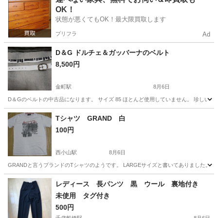
OK！
状態が悪くてもOK！最大限買取します
プリフラ
Ad
D＆G ドルチェ＆ガッバーナのベルト
8,500円
金町駅
8月6日
D＆Gのベルトの中古品になります。 サイズ 85 ほとんど使用していません。 珍し
東京
葛飾区
金町駅
小物
ドルチェ
Tシャツ GRAND 白
100円
西小山駅
8月6日
GRANDと言うブランドのTシャツのようです。 LARGEサイズと書いてありました。
東京
目黒区
西小山駅
Tシャツ
ブランド
レディース 長パンツ 黒 ウール 裏地付き
未使用 タグ付き
500円