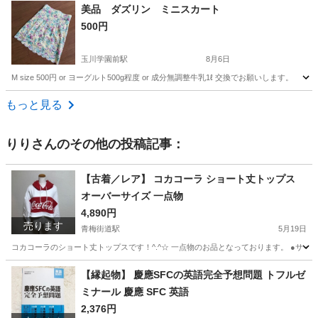
東京
町田市
玉川学園前駅
スカート
マーキュリーデュオ
美品 ダズリン ミニスカート
500円
玉川学園前駅
8月6日
M size 500円 or ヨーグルト500g程度 or 成分無調整牛乳1ℓ 交換でお願いします。
東京
町田市
玉川学園前駅
スカート
もっと見る
りり
さんのその他の投稿記事：
【古着／レア】 コカコーラ ショート丈トップス
オーバーサイズ 一点物
4,890円
売ります
青梅街道駅
5月19日
コカコーラのショート丈トップスです！^.^☆ 一点物のお品となっております。 ●サイ
東京
小平市
青梅街道駅
トレーナー
コカコーラ
【縁起物】 慶應SFCの英語完全予想問題 トフルゼ
ミナール 慶應 SFC 英語
2,376円