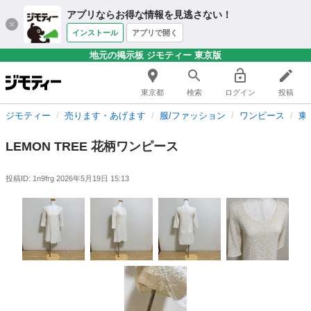
アプリならお得な情報を見逃さない！
インストール
アプリで開く
地元の掲示板 ジモティー 東京版
東京都
検索
ログイン
投稿
ジモティー
売ります・あげます
服/ファッション
ワンピース
東
LEMON TREE 花柄ワンピース
投稿ID: 1n9frg
2026年5月19日 15:13