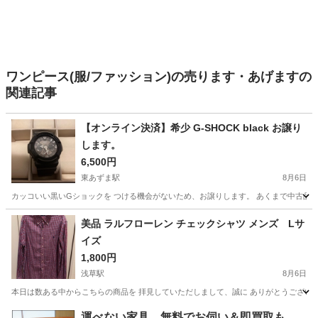
ワンピース(服/ファッション)の売ります・あげますの
関連記事
【オンライン決済】希少 G-SHOCK black お譲り
します。
6,500円
東あずま駅
8月6日
カッコいい黒いGショックを つける機会がないため、お譲りします。 あくまで中古品
東京
墨田区
東あずま駅
アクセサリー
SHOCK
美品 ラルフローレン チェックシャツ メンズ Lサ
イズ
1,800円
浅草駅
8月6日
本日は数ある中からこちらの商品を 拝見していただしまして、誠に ありがとうございます。
東京
墨田区
浅草駅
シャツ
ラルフローレン
運べない家具、無料でお伺い＆即買取も