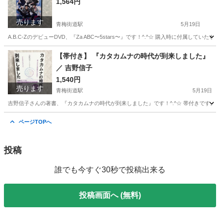
1,564円
売ります
青梅街道駅
5月19日
A.B.C-ZのデビューDVD、『Za ABC〜5stars〜』です！^.^☆ 購入時に付属
東京
小平市
青梅街道駅
DVD/ブルーレイ
DVD
【帯付き】 『カタカムナの時代が到来しました』
／ 吉野信子
1,540円
売ります
青梅街道駅
5月19日
吉野信子さんの著書、『カタカムナの時代が到来しました』です！^.^☆ 帯付きです。 
東京
小平市
青梅街道駅
歴史、心理、教育
時代
ページTOPへ
投稿
誰でも今すぐ30秒で投稿出来る
投稿画面へ (無料)