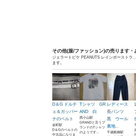
その他(服/ファッション)の売ります
ジェラートピケ PEANUTS レインボーストラ
ます。
D＆G ドルチ
Tシャツ GR
レディース
ェ＆ガッバー
AND 白
長パンツ
西小山駅
ナのベルト
黒 ウール
GRANDと言うブ
金町駅
裏地...
ランドのTシャツ
D＆Gのベルトの
のようです...
千歳船橋駅
中古品になりま