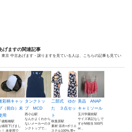
・あげますの関連記事
... 東京 中古あげます・譲りますを見ている人は、こちらの記事も見てい
迷彩柄キャッ
タンクトッ
二部式 ゆか
美品 ANAP
プ（前白）未
プ MCD
た ３点セッ
キャミソール
西小山駅
玉川学園前駅
使用
ト
なんかよくわから
サイズ表記なしで
千歳船橋駅
秋葉原駅
ないメーカーのタ
すがM相当 500円
お値段下げまし
素材 浴衣=ポリエ
ンクトップで...
or...
た！ 未使用で
ステル100%,帯=