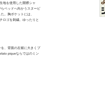
ル生地を使用した開襟シャ
がらベッドへ向かうスヌーピ
した。胸ポケットには、
のアーチロゴを刺繍。ゆったりと
ーを、背面の左裾に大きくプ
to piqueならではのミン