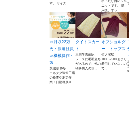
ゆったり目のシル
す。 サイズ ...
エットです。 購
入後、ずっ...
≪月収22万
タイトスカー
オフショルダ
円・派遣社員
ト
ー トップス
玉川学園前駅
竹ノ塚駅
≫機械操作・
レースに毛羽立ち
1000→500 あまり
製...
があるので、他の
着用していないの
茨城県 静駅
物を購入の場...
で...
コネクタ製造工場
の検査や測定作
業！日勤専属＆...