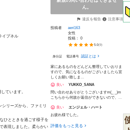
新規の問い合わせはできませ
ん。
違反を報告
注意事項
投稿者
aeri163
女性
ライプネル

投稿： 
0
5.0
(
9
)
認証とは
身分証
電話番号
家にあるものをどんどん整理していおりま
すので、気になるものがございましたら宜
しくお願い致しま...
良い
YUKKO_SANA
しています。

問い合わせありがとうございますm(_ _)m
こちらから何故か返信ができないので、...
ーションシリーズから、ファミリ
良い
エンジェル・ハート
お疲れ様でした。
せなひとときを過ごす様子を
評価をもっと見る
アートで表現しました。柔らかい