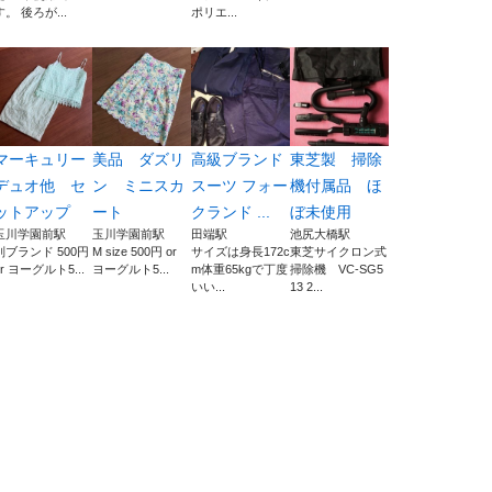
す。 後ろが...
ポリエ...
マーキュリー
美品 ダズリ
高級ブランド
東芝製 掃除
デュオ他 セ
ン ミニスカ
スーツ フォー
機付属品 ほ
ットアップ
ート
クランド ...
ぼ未使用
玉川学園前駅
玉川学園前駅
田端駅
池尻大橋駅
別ブランド 500円
M size 500円 or
サイズは身長172c
東芝サイクロン式
or ヨーグルト5...
ヨーグルト5...
m体重65kgで丁度
掃除機 VC-SG5
いい...
13 2...