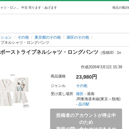
ジェラートピケ PEANUTS レインボーストライプネルシャツ・ロングパンツ (aeri163) 品川のその他の中古・古着あげます・譲ります｜ジモティーで不用品の処分
中古
売ります・あげます
地元の掲示
ッション
その他
東京都のその他
港区のその他
ライプネルシャツ・ロングパンツ
レインボーストライプネルシャツ・ロングパンツ
（投稿ID : 1n
作成
2026年3月1日 15:39
商品価格
23,980円
ジャンル
その他
受け渡し場所
港区
 - 港南
JR東海道本線(東京～熱海) 
- 
品川駅
投稿者のアカウントが停止中
のため