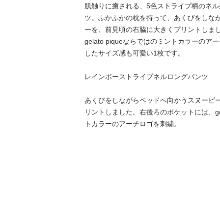
肌触りに癒される、5色ストライプ柄のネ
ツ。ふかふかの枕を持って、あくびをしな
ーを、前見頃の右脇に大きくプリントしま
gelato piqueならではのミントカラー
したサイズ感も可愛い1枚です。

レインボーストライプネルロングパンツ　

あくびをしながらベッドへ向かうスヌーピ
リントしました。右後ろのポケットには、gela
トカラーのアーチロゴを刺繍。