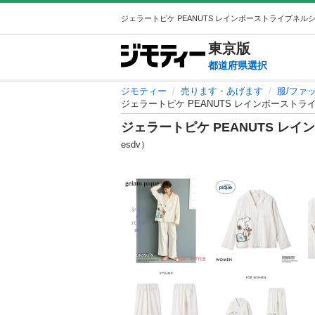
東京
版
都道府県選択
ジモティー
売ります・あげます
服/ファ
ジェラートピケ PEANUTS レインボースト
ジェラートピケ PEANUTS 
esdv）