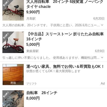
大人用自転車 20インチ 6段変速 ノーパンク
タイヤ chacle
9,900円
月島駅
6月20日
大人用の自転車、20インチです。 子供用にと思い、2026.6月にユーズ
ドにて業者より購入しましたが、残念ながらサイズが合わず一度も使
東京
中央区
月島駅
折りたたみ自転車
【中古品】スリーストーン 折りたたみ自転車
用していません。 写真の通り状態は綺麗だと思います。 屋根付きの駐
16インチ
輪場で自転...
5,000円
東銀座駅
6月9日
引っ越しに伴い不要になりました。 使用感ありますが、機能性は問題
なしです。 銀座まで直接引き取りに来ていただける方でお願いいたし
東京
中央区
東銀座駅
折りたたみ自転車
運べない家具、無料でお伺い＆即買取もOK！
ます。
状態が悪くてもOK！最大限買取します
Ad
プリフラ
自転車 26インチ
8,000円