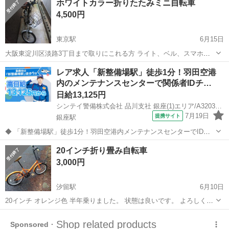
ホワイトカラー折りたたみミニ自転車
することにしました。 コンパクトに折りたためるので、収納や持ち運
4,500円
びにも便利です。 気に...
東京駅
6月15日
大阪東淀川区淡路3丁目まで取りにこれる方 ライト、ベル、スマホホ
ルダー付きミニ自転車
東京
中央区
東京駅
折りたたみ自転車
折りたたみ
レア求人「新整備場駅」徒歩1分！羽田空港
内のメンテナンスセンターで関係者IDチ…
日給13,125円
シンテイ警備株式会社 品川支社 銀座(1)エリア/A3203200147
7月19日
提携サイト
銀座駅
◆ 「新整備場駅」徒歩1分！羽田空港内メンテナンスセンターでIDチ
ェック等 ◆ 超レア案件！人気職種なのでお早めに♪ メンテナンスセン
東京
中央区
銀座駅
警備員
20インチ折り畳み自転車
ター関係者の 受付やIDチェック、案内業務をお任せします♪ 一般の方
3,000円
の対応はありません◎...
汐留駅
6月10日
20インチ オレンジ色 半年乗りました。 状態は良いです。 よろしくお
願いいたします。 6月14日、引き渡ししたいです。 場所は、溝の口駅
東京
中央区
汐留駅
折りたたみ自転車
20インチ
周辺を予定しています。