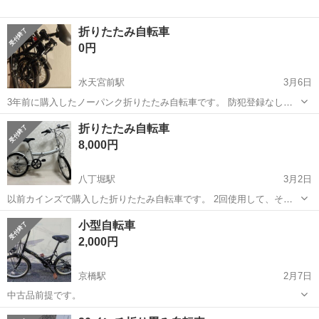
折りたたみ自転車
0円
水天宮前駅
3月6日
3年前に購入したノーパンク折りたたみ自転車です。 防犯登録なしで
す。
東京
中央区
水天宮前駅
折りたたみ自転車
折りたたみ
折りたたみ自転車
8,000円
八丁堀駅
3月2日
以前カインズで購入した折りたたみ自転車です。 2回使用して、その
後倉庫で保管してましたが、もう使用しなさそうなので出品します。
東京
中央区
八丁堀駅
折りたたみ自転車
折りたたみ
小型自転車
状態は写真の通り綺麗な方で、中古車としてはキズ、サビ等は少ない
2,000円
です。 ・20インチ、ライト...
京橋駅
2月7日
中古品前提です。
東京
中央区
京橋駅
折りたたみ自転車
小型