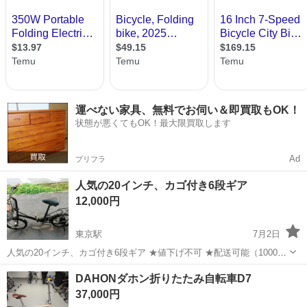
運べない家具、無料でお伺い＆即買取もOK！
状態が悪くてもOK！最大限買取します
Ad
プリフラ
人気の20インチ、カゴ付き6段ギア
12,000円
東京駅
7月2日
人気の20インチ、カゴ付き6段ギア ★値下げ不可 ★配送可能（1000円
より）場所によります ★盗難防止の為に空気抜いてます ★引き渡し時
東京
中央区
東京駅
折りたたみ自転車
DAHONダホン折りたたみ自転車D7
に空気入れて渡します ★引き渡しは沖縄県那覇市泊いゆまち
37,000円