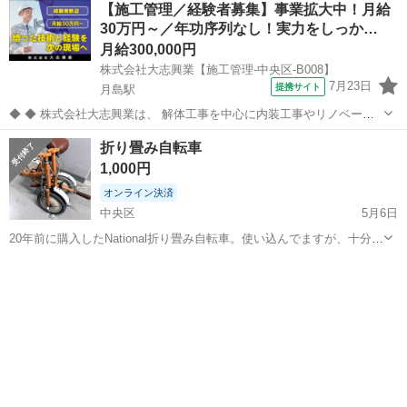
【施工管理／経験者募集】事業拡大中！月給
30万円～／年功序列なし！実力をしっか…
月給300,000円
株式会社大志興業【施工管理-中央区-B008】
7月23日
提携サイト
月島駅
◆ ◆ 株式会社大志興業は、 解体工事を中心に内装工事やリノベーシ
ョン工事まで幅広く手掛ける総合建設企業です。 住宅・店舗・ビルな
東京
中央区
月島駅
その他
折り畳み自転車
ど多様な現場に対応し、解体から施工、廃棄物処理まで一貫して行っ
1,000円
ています。 20代～40代の...
オンライン決済
中央区
5月6日
20年前に購入したNational折り畳み自転車。使い込んでますが、十分に
走ります。（一度タイヤ交換） 前照灯なし。ベルなし。防犯登録再申
東京
中央区
折りたたみ自転車
タイヤ交換
請の必要あり。