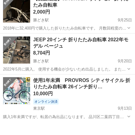
たみ自転車
2,000円
勝どき駅
9月25日
2018年に32,400円で購入した折りたたみ自転車です。 月数回程度のみ
で使用頻度は低いですが 屋根のない駐輪場にとめていた時期もあった
東京
中央区
勝どき駅
折りたたみ自転車
折りたたみ
JEEP 20インチ 折りたたみ自転車 2022年モ
のでハンドル周辺を中心にサビなどあります。 サドルの破損あり、ブ
デル ベージュ
レーキ効きづらい、変速...
8,704円
勝どき駅
9月20日
2022年5月に購入。 使用する機会が少ないため出品しました。 また、
屋外の駐輪場に放置していたため、サビが目立ちます。 タイヤはパン
東京
中央区
勝どき駅
折りたたみ自転車
JEEP
使用1年未満 PROVROS シティサイクル 折
クしてないと思いますが、空気はほぼありません。 状態など気にされ
りたたみ自転車 26インチ折り…
る方はご遠慮いただければ幸...
10,000円
オンライン決済
東京駅
9月13日
購入1年未満ですが、転居の為出品になります。 品川区二葉四丁目ま
で、できるだけ早くとりにきてくれる方を優先させていただきます。
東京
中央区
東京駅
折りたたみ自転車
シティサイクル
お値段交渉お受付いたします。 引き渡し可能日 9/20 午前中
9/21〜9/22 夜21...