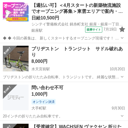
14インチで、コンパクトな車体は輪行（公共交通機関での持ち運び）
東京
中央区
浜町駅
折りたたみ自転車
RENAULT
【週払い可】＜4月スタートの新築物流施設
にも最適です。 アルミフレーム、防錆チェーン、ステンレススポーク
でオープニング募集＞東雲エリアで案内・…
などを採用し、軽さと...
日給10,500円
シンテイ警備株式会社 錦糸町支社 銀座・銀座一丁目・東銀座(15)エリア/A3203200119
7月19日
提携サイト
銀座駅
◆ ◆ 今回の募集は、 新しくスタートするオープニング現場です！ 4
月にオープンする 東雲エリアの新しい物流施設にて、 関係者や搬入車
東京
中央区
銀座駅
警備員
ブリヂストン トランジット サドル破れあ
両の 案内・誘導業務をお任せします◎ 現在は施設の完成に向けて動い
り
ている段階のため...
8,000円
水天宮前駅
10月20日
ブリヂストンの折りたたみ自転車、トランジットです。 綺麗な状態で
譲り受けて、1年ほど乗っておりました。 乾燥でサドルが破れてしま
東京
中央区
水天宮前駅
折りたたみ自転車
問い合わせ不可
っております。 ブレーキも左のみ少し弱いので、自転車屋さんで少し
トランジット
1,000円
締めてもらう必要あるかと思いま...
オンライン決済
大手町駅
9月30日
20インチの折りたたみ自転車です。
東京
中央区
大手町駅
折りたたみ自転車
折りたたみ
【受渡確定】WACHSEN ヴァクセン 折りた