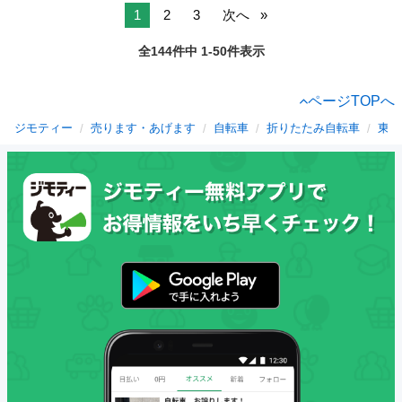
1
2
3
次へ
全144件中 1-50件表示
ページTOPへ
ジモティー
売ります・あげます
自転車
折りたたみ自転車
東京