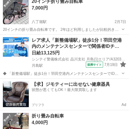
20インチ折り畳み自転車
7,000円
八丁堀駅
2月7日
20インチの折り畳み自転車です。 2年ほど利用しましたが比較的きれ
いかとおもいます。 詳細は3枚目の写真をご確認ください。
東京
中央区
八丁堀駅
折りたたみ自転車
20インチ
レア求人「新整備場駅」徒歩1分！羽田空港
内のメンテナンスセンターで関係者IDチ…
日給13,125円
シンテイ警備株式会社 品川支社 月島(1)エリア/A3203200147
7月19日
提携サイト
月島駅
◆ 「新整備場駅」徒歩1分！羽田空港内メンテナンスセンターでIDチ
ェック等 ◆ 超レア案件！人気職種なのでお早めに♪ メンテナンスセン
東京
中央区
月島駅
警備員
【求】ジモティーに出せない健康器具
ター関係者の 受付やIDチェック、案内業務をお任せします♪ 一般の方
状態が悪くてもOK！最大限買取します
の対応はありません◎...
Ad
プリフラ
折り畳み自転車
4,000円