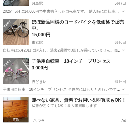
月島駅
6月7日
2025年5月に14,000円で中古購入した自転車です。 購入時に自転車店
で確認してもらい、特に問題はないと言われました。 その後、自分で
東京
中央区
月島駅
折りたたみ自転車
ほぼ新品同様のロードバイクを低価格で販売
以下のものを追加しました。いずれも自転車と一緒にお渡しします。
中。
・自転車用ロック ...
15,000円
東京駅
6月6日
自転車は5月20日に購入し、過去2週間で3回しか乗っていません。傷や
破損はありません。現在、自転車の買い替えを検討しているため、格
東京
中央区
東京駅
折りたたみ自転車
買い替え
子供用自転車 18インチ プリンセス
安で販売いたします。対面での取引のみ受け付けており、お支払いは
3,000円
現金またはPayPay送金のみと...
勝どき駅
6月6日
子供用自転車 18インチ プリンセス 全体的にはわりときれいですが
細かな傷等あります。 写真の通り、イタズラされてサドルに裂け目が
東京
中央区
勝どき駅
折りたたみ自転車
運べない家具、無料でお伺い＆即買取もOK！
入っています。 未使用の補助輪あります。 見てから決めていただても
状態が悪くてもOK！最大限買取します
結構です。
Ad
プリフラ