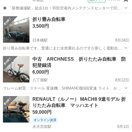
中央区
◆ 「新整備場駅」徒歩1分！羽田空港内メンテナンスセンターでIDチ
ェック等 ◆ 超レア案件！人気職種なのでお早めに♪ メンテナンスセン
東京
中央区
警備員
折り畳み自転車
ター関係者の 受付やIDチェック、案内業務をお任せします♪ 一般の方
3,500円
の対応はありません◎...
日本橋駅
8月24日
折り畳み自転車です。普通にまだ全然乗れるのですが新しく電動自転
車を買い、不要になりました。だいぶ劣化してる部分もありますが、
東京
中央区
日本橋駅
折りたたみ自転車
タイヤ
中古 ARCHNESS 折りたたみ自転車 防
タイヤは取り替えたばかりです。 ※すみません、取りに来てくださる
犯登録済
方限定です。 ※前払い不可
6,000円
八丁堀駅
8月12日
フレーム材質：スチール 変速機：SHIMANO製6段変速 ライト、かご
なし タイヤサイズ：20 英式バルブ 商品サイズ： 全長1480mm×幅
東京
中央区
八丁堀駅
折りたたみ自転車
ARCHNESS
RENAULT（ルノー） MACH8 9速モデル 折
560mm×高さ900ｍｍ（素人の図りなので誤差あり） 2021年に...
りたたみ自転車 マッハエイト
59,000円
オンライン決済
水天宮前駅
8月1日