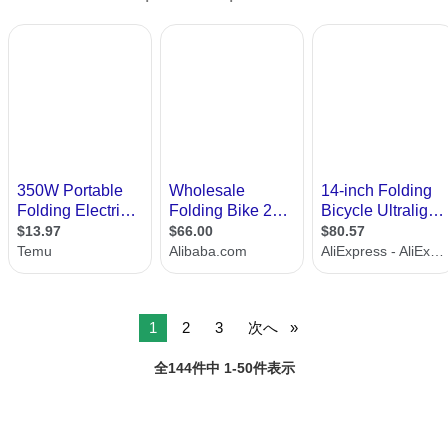
1
2
3
次へ
全144件中 1-50件表示