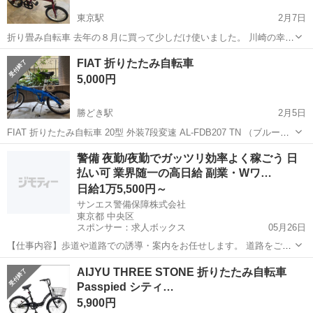
東京駅
2月7日
折り畳み自転車 去年の８月に買って少しだけ使いました。 川崎の幸区
ですが、 目黒区、品川区、大田区辺りでしたら持ち込めます。 横浜市
東京
中央区
東京駅
折りたたみ自転車
辺り
FIAT 折りたたみ自転車
も東側は大丈夫です。 よろしくお願いします！
5,000円
勝どき駅
2月5日
FIAT 折りたたみ自転車 20型 外装7段変速 AL-FDB207 TN （ブルー）
塗装のハゲや傷もありますが、走行はできています。 現状渡しですの
東京
中央区
勝どき駅
折りたたみ自転車
FIAT
警備 夜勤/夜勤でガッツリ効率よく稼ごう 日
で、自身でメインテナンスできる方を希望します。 左ペダルの反射板
払い可 業界随一の高日給 副業・Wワ…
が一...
日給1万5,500円～
サンエス警備保障株式会社
東京都 中央区
スポンサー：求人ボックス
05月26日
【仕事内容】歩道や道路での誘導・案内をお任せします。 道路をご利
用される車両や歩行者の方が安全に安心して通行するために適切に誘
アルバイト・パート
AIJYU THREE STONE 折りたたみ自転車
導してください。 勤務地へは直行直帰OKです! <未経験でも安心!!> 丁
Passpied シティ…
寧な研修20hで基本的な知識を...
5,900円