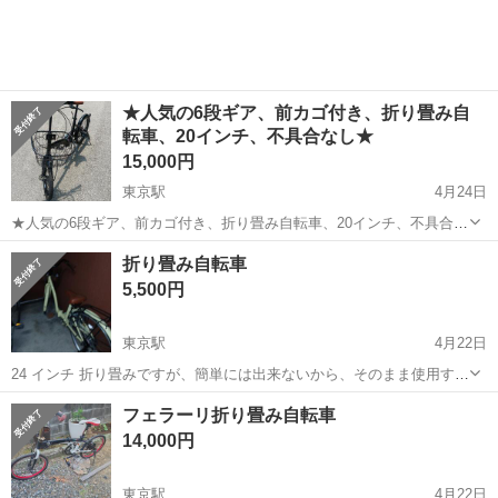
★人気の6段ギア、前カゴ付き、折り畳み自
転車、20インチ、不具合なし★
15,000円
東京駅
4月24日
★人気の6段ギア、前カゴ付き、折り畳み自転車、20インチ、不具合な
し★ ★サビ落として、サビ止めし、再塗装し、オイルをしっかり さし
東京
中央区
東京駅
折りたたみ自転車
20インチ
折り畳み自転車
てます。 ★那覇市泊いゆまち（魚市場） にて引き渡し ★引き渡し後
5,500円
は3N ★値下げ不...
東京駅
4月22日
24 インチ 折り畳みですが、簡単には出来ないから、そのまま使用する
のがいいと思います。 一年前に、23000で、購入しました。 一回し
東京
中央区
東京駅
折りたたみ自転車
ありません
フェラーリ折り畳み自転車
か、使用してません。 取りに来て下さる方、お願いします。 目だった
14,000円
傷はありませんから。 ...
東京駅
4月22日