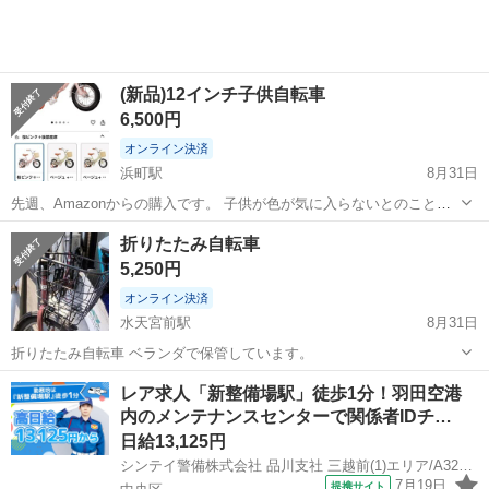
(新品)12インチ子供自転車
6,500円
オンライン決済
浜町駅
8月31日
先週、Amazonからの購入です。 子供が色が気に入らないとのことで
のお譲りです。 開封したのみで新品です。
東京
中央区
浜町駅
折りたたみ自転車
12インチ
折りたたみ自転車
5,250円
オンライン決済
水天宮前駅
8月31日
折りたたみ自転車 ベランダで保管しています。
東京
中央区
水天宮前駅
折りたたみ自転車
折りたたみ
レア求人「新整備場駅」徒歩1分！羽田空港
内のメンテナンスセンターで関係者IDチ…
日給13,125円
シンテイ警備株式会社 品川支社 三越前(1)エリア/A3203200147
7月19日
提携サイト