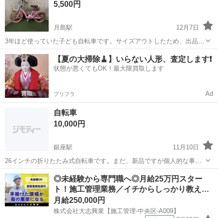
5,500円
八丁堀までお引き取りいただけ...
月島駅
12月7日
3年ほど使っていた子ども自転車です。サイズアウトしたため、出品し
ます。 新品で購入したもので、詳細を知りたい方は以下のリンクをご
東京
中央区
月島駅
折りたたみ自転車
子ども
【夏の大掃除🧹】いらない人形、査定します❗️
参照ください。 不具合もなく、見た目も比較的に綺麗だと思います。
状態が悪くてもOK！最大限買取します
取り外し可能なアシストホイル...
Ad
プリフラ
自転車
10,000円
銀座駅
11月10日
26インチの折りたたみ式自転車です。まだ、新品ですが個人的な事情
からかくやすでおゆずりすることにしました。 はっきり言ってホント
東京
中央区
銀座駅
折りたたみ自転車
個人
◎未経験から専門職へ◎月給25万円スター
にお得だと思います。 シマノの6段変速ギアつきです。 自宅まで取り
ト！施工管理業務／イチからしっかり教え…
に来てくださる方優先です。 自...
月給250,000円
株式会社大志興業【施工管理-中央区-A009】