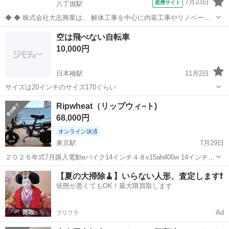
7月23日
提携サイト
八丁堀駅
◆ ◆ 株式会社大志興業は、 解体工事を中心に内装工事やリノベーシ
ョン工事まで幅広く手掛ける総合建設企業です。 住宅・店舗・ビルな
東京
中央区
八丁堀駅
その他
空は飛べない自転車
ど多様な現場に対応し、解体から施工、廃棄物処理まで一貫して行っ
10,000円
ています。 20代～40代の...
日本橋駅
11月2日
サイズは20インチのサイズ170ぐらい
東京
中央区
日本橋駅
折りたたみ自転車
20インチ
Ripwheat（リップウィ−ト)
68,000円
オンライン決済
東京駅
7月29日
２０２６年式7月購入電動eバイク14インチ４８v15ah400w 14インチ折
りタタミ−フル充電で100km 走れる様です
東京
中央区
東京駅
折りたたみ自転車
【夏の大掃除🧹】いらない人形、査定します❗️
状態が悪くてもOK！最大限買取します
Ad
プリフラ