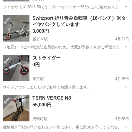
タイヤサイズ 20×1.50です ブレーキワイヤー部分に少し錆があります
が 普通に乗れます。 現状販売です 送料はお客様負担になります。 取
東京
中央区
東京駅
折りたたみ自転車
フェラーリ
Switzport 折り畳み自転車（16インチ）※タ
りにこられる方も宜しくお願い致します。 購入決まった後のキャンセ
イヤパンクしています
ルは 罰金...
3,000円
勝どき駅
4月21日
（追記） コピペ/転売防止目的のため、大変お手数ですがご希望の方
は、使用目的と晴海まで受け取りに来られるか（駅15分程度）を記載
東京
中央区
勝どき駅
折りたたみ自転車
16インチ
ストライダー
の上、ご連絡いただけますと幸いです。 また、希望者多数のため、僅
0円
少ながら価格を設定させていた...
東京駅
4月15日
サイズアウトしましたので無料でお譲り致します。
東京
中央区
東京駅
折りたたみ自転車
ストライダー
TERN VERGE N8
55,000円
馬喰町駅
3月26日
価格引き下げの問い合わせが非常に多く、更に約束を守ってくれなか