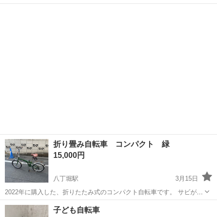
す。 ダイナモライトもお付けします。 中古のため多少の使用感や傷は
東京
中央区
東銀座駅
折りたたみ自転車
ダイナモ
ありますが、問題なく乗ることができます。 中古品にご理解のある方
で、引き取りに来ていただける方を...
折り畳み自転車 コンパクト 緑
15,000円
八丁堀駅
3月15日
2022年に購入した、折りたたみ式のコンパクト自転車です。 サビが
少々ございますが外観は綺麗な方です。 やや小さいタイプですがギア
東京
中央区
八丁堀駅
折りたたみ自転車
コンパクト
子ども自転車
がついているので普通の自転車に劣ることなく運転できます。 中央区