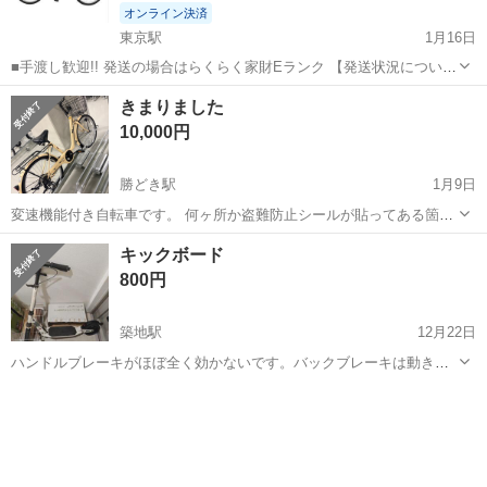
オンライン決済
東京駅
1月16日
■手渡し歓迎!! 発送の場合はらくらく家財Eランク 【発送状況につい
て】購入手続き・お支払いが確認できましたら、1~2日以内を目途に発
東京
中央区
東京駅
折りたたみ自転車
シティサイクル
きまりました
送します。発送状況については取引ナビ上で通知いたしますので取引
10,000円
ナビをご確認ください。発送...
勝どき駅
1月9日
変速機能付き自転車です。 何ヶ所か盗難防止シールが貼ってある箇所
があります。 譲渡証明書と共にお譲り致しますので名義変更をお願い
東京
中央区
勝どき駅
折りたたみ自転車
譲り
キックボード
いたします。 鍵付きです。
800円
築地駅
12月22日
ハンドルブレーキがほぼ全く効かないです。バックブレーキは動きま
す。 サイドスタンドなしです。 移動自体は問題なくできます。
東京
中央区
築地駅
折りたたみ自転車
キックボード