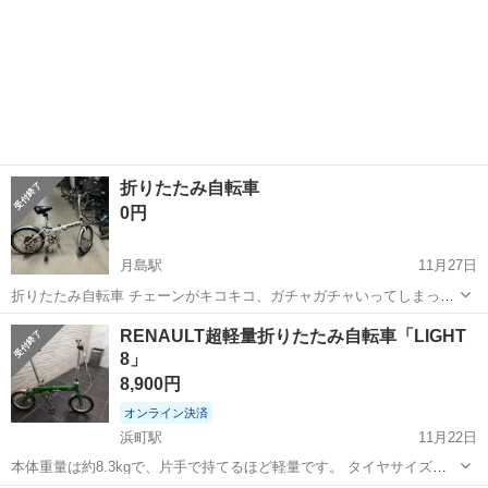
折りたたみ自転車
0円
月島駅
11月27日
折りたたみ自転車 チェーンがキコキコ、ガチャガチャいってしまって
いるので0円です チェーン状態、オイルなど自転車屋さんでしてもら
東京
中央区
月島駅
折りたたみ自転車
折りたたみ
RENAULT超軽量折りたたみ自転車「LIGHT
うなどした方がいいと思いますが私はそのまま乗っていました こちら
8」
納得していただける方のみ購入よろ...
8,900円
オンライン決済
浜町駅
11月22日
本体重量は約8.3kgで、片手で持てるほど軽量です。 タイヤサイズは