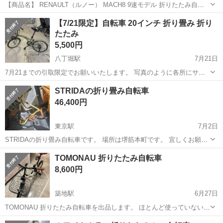
【商品名】 RENAULT（ルノー） MACH8 9速モデル 折りたたみ自転
車 【商品概要】 超軽量＆高性能な折りたたみ自転車「RENAULT
東京
中央区
水天宮前駅
折りたたみ自転車
RENAULT
【7/21限定】自転車 20インチ 折り畳み 折り
MACH8」の9段変速モデルです。 重量はわずか約8kg台で、アルミフ
たたみ
レームと...
5,500円
八丁堀駅
7月21日
7月21までの引取限定でお願いいたします。 写真のように各所にサビ
があります。 その他、鍵は設置具から外れておりカゴに入っておりま
東京
中央区
八丁堀駅
折りたたみ自転車
20インチ
STRIDAの折り畳み自転車
す。使用に伴う傷や汚れ等あります。 防犯登録はしておりません。 細
46,400円
かいことを気にされる方、お...
東京駅
7月2日
STRIDAの折り畳み自転車です。 場所は堺筋本町です。 宜しくお願い
致します。
東京
中央区
東京駅
折りたたみ自転車
STRIDA
TOMONAU 折りたたみ自転車
8,600円
築地駅
6月27日
TOMONAU 折りたたみ自転車を出品します。 ほとんど使っていないた
め、とてもきれいな状態です。 最近あまり乗る機会がないため、出品
東京
中央区
築地駅
折りたたみ自転車
折りたたみ