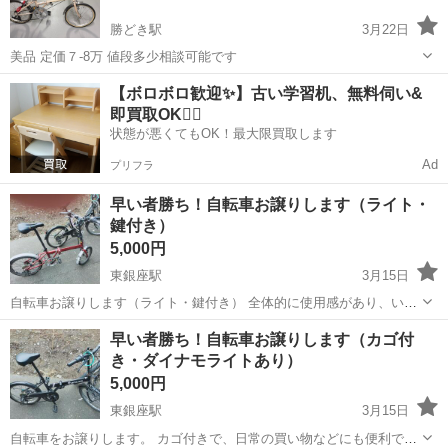
勝どき駅
3月22日
美品 定価７-8万 値段多少相談可能です
東京
中央区
勝どき駅
折りたたみ自転車
ダホン
【ボロボロ歓迎✨】古い学習机、無料伺い&
即買取OK🙆‍♀️
状態が悪くてもOK！最大限買取します
Ad
プリフラ
早い者勝ち！自転車お譲りします（ライト・
鍵付き）
5,000円
東銀座駅
3月15日
自転車お譲りします（ライト・鍵付き） 全体的に使用感があり、いく
つか傷があります。 特に後輪の上の部分（写真をご確認ください）が
東京
中央区
東銀座駅
折りたたみ自転車
ライト
早い者勝ち！自転車お譲りします（カゴ付
少し壊れていますが、走行には問題なく、普通に乗ることができま
き・ダイナモライトあり）
す。 ライトと鍵も付いています...
5,000円
東銀座駅
3月15日
自転車をお譲りします。 カゴ付きで、日常の買い物などにも便利で