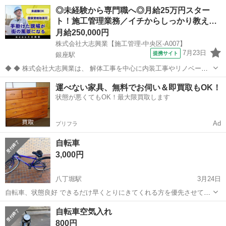
ったため、販売をやめてから再度掲載します。 写真のヘルメット､エ
東京
中央区
馬喰町駅
折りたたみ自転車
TERN
◎未経験から専門職へ◎月給25万円スター
アーポンプ、GIANTバック、20インチ 折り畳み自転車用 輪行バッグ
ト！施工管理業務／イチからしっかり教え…
は自転車を売ると使用しなく...
月給250,000円
株式会社大志興業【施工管理-中央区-A007】
7月23日
提携サイト
銀座駅
◆ ◆ 株式会社大志興業は、 解体工事を中心に内装工事やリノベーシ
ョン工事まで幅広く手掛ける総合建設企業です。 住宅・店舗・ビルな
東京
中央区
銀座駅
その他
運べない家具、無料でお伺い＆即買取もOK！
ど多様な現場に対応し、解体から施工、廃棄物処理まで一貫して行っ
状態が悪くてもOK！最大限買取します
ています。 20代～40代の...
Ad
プリフラ
自転車
3,000円
八丁堀駅
3月24日
自転車、状態良好 できるだけ早くとりにきてくれる方を優先させてい
ただきます。 よろしくおねがいします。
東京
中央区
八丁堀駅
折りたたみ自転車
状態
自転車空気入れ
800円