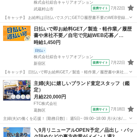
株式会社綜合キャリアオプション
7月22日
提携サイト
武蔵村山市
【キャッチ】 お給料は日払いでスグにGET◎履歴書不要のWEB登録
OK！「金属加工機械メーカーのルート営業」高時給1500円！昭島周
東京
武蔵村山市
その他
日払いで即お給料GET／製造・軽作業／履歴
辺！20代～40代のスタッフが多数活躍中★ 【コメント】 製造のお仕
書や来社不要／自宅で完結WEB応募／…
事が豊富★未経験で働い...
時給1,450円
日払い
株式会社綜合キャリアオプション
7月22日
提携サイト
新宿区
【キャッチ】 日払いで即お給料GET／製造・軽作業／履歴書や来社不
要／自宅で完結WEB応募／新宿区周辺 【コメント】 製造のお仕事を
東京
新宿区
その他
主婦(夫)に嬉しいブランド査定スタッフ（鑑
お探しの方必見！ 「経験ないけど大丈夫かな・・・」 「派遣ってどん
定）
な働き方だろう・・」 ...
月給220,000円
FTC株式会社
7月18日
提携サイト
葛飾区
主婦(夫)の働くを応援！ [勤務日数]： 週5日~ 09:00~18:00 月/火/水/木/
金/土/日 などから選べます [勤務地・最寄駅]： 東京都葛飾区 質屋かん
東京
葛飾区
その他
＼9月リニューアルOPEN予定／品出し・パッ
てい局 亀有店 亀有駅徒歩2分 [職種名]：ブランド...
ク詰めなどの裏方作業がメイン！週2…