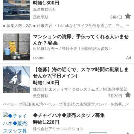
時給1,800円
ら、別事業をされている事...
嵩達株式会社
高島平駅
8月4日
■ 募集人数：2名 ■ 仕事内容 ・TikTokなどライブ配信を通じて、当社
が取り扱う優良製品や自社開発商を紹介・販売を行う ・商品の魅力を
東京
板橋区
高島平駅
その他
ライブ
マンションの清掃、手伝ってくれる人いませ
視聴者に楽しく伝え、コメント対応や視聴者とのコミュニケーション
んか？😭🙏
を図る ・...
日給例1万円〜 / 登録不要！高時給求人多数✨
Ad
Lacotto
【急募】海の近くで、スキマ時間の副業しま
せんか?(平日メイン)
時給1,500円
株式会社エヌティマイクロシステムズ／NT海洋事業部
天空橋駅
7月30日
ベイループ羽田(東京湾ベイループ倶楽部)の店舗運営メンバーを急募し
ます。 ベイループは、レンタルスペース・イベント運営・釣具の展示
東京
大田区
天空橋駅
その他
羽田
◆チャイハネ◆販売スタッフ募集
販売などを行う、羽田の地域密着型スポットです。 フルリモートワー
時給1,226円
クをされている方、副業...
株式会社アミナコレクション