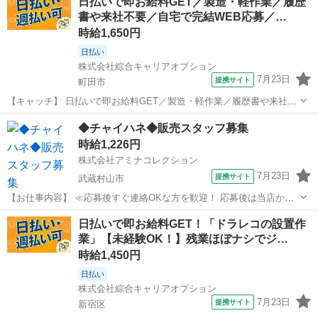
日払いで即お給料GET／製造・軽作業／履歴
ます [勤務地・最寄駅]： 東京都港区北青山3丁目12－9 ...
書や来社不要／自宅で完結WEB応募／…
時給1,650円
日払い
株式会社綜合キャリアオプション
7月23日
提携サイト
町田市
【キャッチ】 日払いで即お給料GET／製造・軽作業／履歴書や来社不
要／自宅で完結WEB応募／町田市周辺 【コメント】 製造のお仕事を
東京
町田市
その他
◆チャイハネ◆販売スタッフ募集
お探しの方必見！ 「経験ないけど大丈夫かな・・・」 「派遣ってどん
時給1,226円
な働き方だろう・・」 ...
株式会社アミナコレクション
7月23日
提携サイト
武蔵村山市
【お仕事内容】 ≪応募後すぐ連絡OKな方を歓迎！ 応募後は当店から
お電話・メールでご連絡します≫ ・面接時に履歴書の持参をお願いし
東京
武蔵村山市
その他
日払いで即お給料GET！「ドラレコの設置作
ています！ ・ご不明点はお気軽にご連絡ください！ ■CAMP・
業」【未経験OK！】残業ほぼナシでジ…
RESORT・TRAVELをテ...
時給1,450円
日払い
株式会社綜合キャリアオプション
7月23日
提携サイト
新宿区