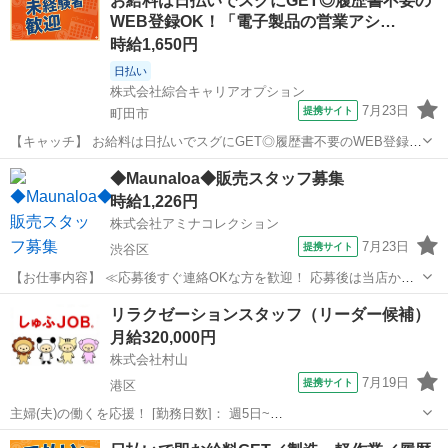
お給料は日払いでスグにGET◎履歴書不要の
WEB登録OK！「電子製品の営業アシ…
時給1,650円
日払い
株式会社綜合キャリアオプション
7月23日
提携サイト
町田市
【キャッチ】 お給料は日払いでスグにGET◎履歴書不要のWEB登録
OK！「電子製品の営業アシスタント/配送」高時給1650円！多摩境周
東京
町田市
その他
◆Maunaloa◆販売スタッフ募集
辺！20代～40代のスタッフが多数活躍中★ 【コメント】 製造のお仕
時給1,226円
事をお探しの方必見！...
株式会社アミナコレクション
7月23日
提携サイト
渋谷区
【お仕事内容】 ≪応募後すぐ連絡OKな方を歓迎！ 応募後は当店から
お電話・メールでご連絡します≫ ・面接時に履歴書の持参をお願いし
東京
渋谷区
その他
リラクゼーションスタッフ（リーダー候補）
ています！ ・ご不明点はお気軽にご連絡ください！ ■すべては煌くス
月給320,000円
テージのために。Hula ...
株式会社村山
7月19日
提携サイト
港区
主婦(夫)の働くを応援！ [勤務日数]： 週5日~
09:00~22:00/09:00~19:00/12:00~22:00 月/火/水/木/金/土 などから選べ
東京
港区
その他