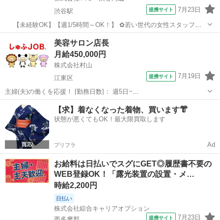
7月23日
提携サイト
渋谷駅
【未経験OK】【週1/5時間～OK！】 ✿若い世代の女性スタッフが
多数在籍中✿ ‾‾‾‾‾‾‾‾‾‾‾‾‾‾‾‾‾ ◥◣POINT①：未経験でもOK！◢◤
東京
渋谷区
渋谷駅
その他
美容サロン店長
‾‾‾‾‾‾‾‾‾‾‾‾‾‾ ●未経験の方でもO...
月給450,000円
株式会社村山
7月19日
提携サイト
江東区
主婦(夫)の働くを応援！ [勤務日数]： 週5日~
09:00~22:00/09:00~19:00/12:00~22:00 月/火/水/木/金/土 などから選べ
東京
江東区
その他
【求】着なくなった着物、買います👘
ます [勤務地・最寄駅]： 東京都江東区豊洲5丁目5－1 豊...
状態が悪くてもOK！最大限買取します
Ad
プリフラ
お給料は日払いでスグにGET◎履歴書不要の
WEB登録OK！「露光装置の設置・メ…
時給2,200円
日払い
株式会社綜合キャリアオプション
7月23日
提携サイト
西多摩郡