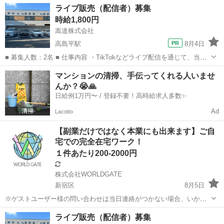
ライブ販売（配信者）募集
時給1,800円
嵩達株式会社
高島平駅
8月4日
■ 募集人数：2名 ■ 仕事内容 ・TikTokなどライブ配信を通じて、当社
が取り扱う優良製品や自社開発商を紹介・販売を行う ・商品の魅力を
東京
板橋区
高島平駅
その他
ライブ
マンションの清掃、手伝ってくれる人いませ
視聴者に楽しく伝え、コメント対応や視聴者とのコミュニケーション
んか？😭🙏
を図る ・...
日給例1万円〜 / 登録不要！高時給求人多数✨
Ad
Lacotto
【副業だけではなく本業にも出来ます】ご自
宅での完全在宅ワーク！
１件あたり200-2000円
株式会社WORLDGATE
新宿区
8月5日
※ゲストユーザー様の問い合わせは当日連絡がつかない場合、いかな
る場合もキャンセル、通報させていただきます。 【本業にされている
東京
新宿区
その他
給料
ライブ販売（配信者）募集
方、多数】 現在、お家で育児をしながらお仕事をしたいママさんか