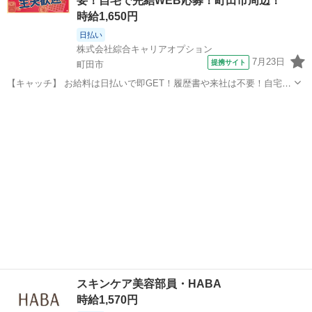
要！自宅で完結WEB応募！町田市周辺！
時給1,650円
日払い
株式会社綜合キャリアオプション
7月23日
提携サイト
町田市
【キャッチ】 お給料は日払いで即GET！履歴書や来社は不要！自宅で
完結WEB応募！町田市周辺！ 【コメント】 製造のお仕事をお探しの
東京
町田市
その他
方必見！ 「経験ないけど大丈夫かな・・・」 「派遣ってどんな働き方
だろう・・」 「製造の...
スキンケア美容部員・HABA
時給1,570円