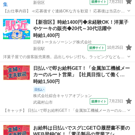
7月23日
提携サイト
新宿区
【お仕事内容】 ≪応募後すぐ連絡OKな方を歓迎！ 応募後は当店から
お電話・メールでご連絡します≫ ・面接時に履歴書の持参をお願いし
東京
新宿区
その他
【新宿区】時給1400円◆未経験OK！洋菓子
ています！ ・ご不明点はお気軽にご連絡ください！ ■CAMP・
やケーキの販売◆20代～30代活躍中
RESORT・TRAVELをテ...
時給1,400円
日研トータルソーシング株式会社
10月25日
提携サイト
新宿駅
洋菓子屋での接客販売業務。品出しやレジ打ち、ラッピングなども含
めた販売業務全般です。店内の掃除や片付けなどの開店・閉店業務、
東京
新宿区
新宿駅
その他
日払いで即お給料GET！「金属加工機械メー
その他付帯業務もあります。 派遣社員 社会保険完備、有給休暇制度
カーのルート営業」【社員目指して働く…
有、通勤交通費支給、制服貸与 ※...
時給1,500円
日払い
株式会社綜合キャリアオプション
7月23日
提携サイト
武蔵村山市
【キャッチ】 日払いで即お給料GET！「金属加工機械メーカーのルー
ト営業」【社員目指して働く！】未経験でも大丈夫☆定時上がりで自
東京
武蔵村山市
その他
分タイム♪高時給1500円！ 【コメント】 製造のお仕事をお探しの方必
お給料は日払いでスグにGET◎履歴書不要の
見！ 「経験ないけど大...
WEB登録OK！「電子製品の営業アシ…