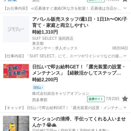
港区
【お仕事内容】 ≪応募後すぐ連絡OKな方を歓迎！ 応募後は当店から
お電話・メールでご連絡します≫ ・面接時に履歴書の持参をお願いし
東京
港区
その他
アパレル販売スタッフ/週1日・1日1h〜OK/子
ています！ ・ご不明点はお気軽にご連絡ください！ ■HAWAIIの
育て・家庭と両立しやすい
ROOTSから華やかなカル...
時給1,310円
SUIT SELECT 蒲田西店
東京都
スポンサー：求人ボックス
08月04日
【仕事内容】「SUIT SELECT」にて、スーツやワイシャツなどの接
客・販売業務全般をお任せします。 ただ商品を売るのではなく、お客
アルバイト・パート
日払いで即お給料GET！「露光装置の設置・
様の人生の大切なイベント(入学式、結婚式、卒園式など)に寄り添い、
メンテナンス」【経験活かしてステップ…
30分〜1時間かけて丁寧に1着...
時給2,200円
日払い
株式会社綜合キャリアオプション
7月23日
提携サイト
西多摩郡
【キャッチ】 日払いで即お給料GET！「露光装置の設置・メンテナン
ス」【経験活かしてステップUP！！】憧れの高収入Work！！残業でた
東京
西多摩郡
その他
マンションの清掃、手伝ってくれる人いませ
っぷり稼ぐ！高時給2200円！ 【コメント】 製造のお仕事をお探しの
んか？😭🙏
方必見！ 「経験な...
日給例1万円〜 / 登録不要！高時給求人多数✨