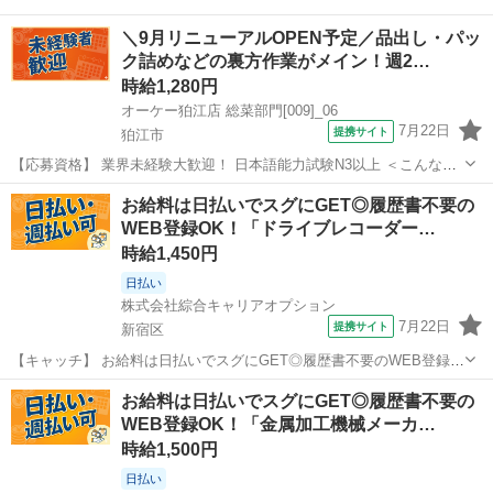
＼9月リニューアルOPEN予定／品出し・パッ
ク詰めなどの裏方作業がメイン！週2…
時給1,280円
オーケー狛江店 総菜部門[009]_06
7月22日
提携サイト
狛江市
【応募資格】 業界未経験大歓迎！ 日本語能力試験N3以上 ＜こんな方
にオススメです＞ ■午前に家事などを済ませて、午後から働きたい方
東京
狛江市
その他
お給料は日払いでスグにGET◎履歴書不要の
■仕事帰りに夕飯の買い物なども済ませたい方 ■今回新設の部門でオー
WEB登録OK！「ドライブレコーダー…
プニングに挑戦したい方...
時給1,450円
日払い
株式会社綜合キャリアオプション
7月22日
提携サイト
新宿区
【キャッチ】 お給料は日払いでスグにGET◎履歴書不要のWEB登録
OK！「ドライブレコーダーの訪問設置」高時給1450円！東京都新宿区
東京
新宿区
その他
お給料は日払いでスグにGET◎履歴書不要の
周辺！20代～40代のスタッフが多数活躍中★ 【コメント】 弊社なら
WEB登録OK！「金属加工機械メーカ…
事前の職場見学が多数...
時給1,500円
日払い