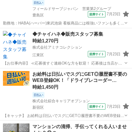
日払い
フィールドサーブジャパン 営業第2グループ
7月23日
提携サイト
豊島区
勤務地：HABA(ハーバー)東武池袋 看板商品には根強いファンも多く
ご案内しやすいですよ！ ・接客販売 ・カウンセリング、アドバイス
東京
豊島区
その他
◆チャイハネ◆販売スタッフ募集
・タッチアップ ・品出し ・ディスプレイ(商品陳列) ・商品在庫管理
時給1,270円
など ※個人ノ...
株式会社アミナコレクション
7月23日
提携サイト
江東区
【お仕事内容】 ≪応募後すぐ連絡OKな方を歓迎！ 応募後は当店から
お電話・メールでご連絡します≫ ・面接時に履歴書の持参をお願いし
東京
江東区
その他
お給料は日払いでスグにGET◎履歴書不要の
ています！ ・ご不明点はお気軽にご連絡ください！ ■CAMP・
WEB登録OK！「ドライブレコーダー…
RESORT・TRAVELをテ...
時給1,450円
日払い
株式会社綜合キャリアオプション
7月23日
提携サイト
新宿区
【キャッチ】 お給料は日払いでスグにGET◎履歴書不要のWEB登録
OK！「ドライブレコーダーの訪問設置」高時給1450円！東京都新宿区
東京
新宿区
その他
マンションの清掃、手伝ってくれる人いませ
周辺！20代～40代のスタッフが多数活躍中★ 【コメント】 製造のお