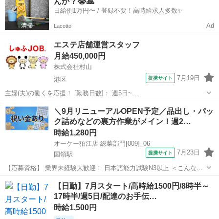
んか？😭🙏
仕事をお探しの方必見...
日給例1万円〜 / 登録不要！高時給求人多数✨
Ad
Lacotto
エステ店舗運営スタッフ
月給450,000円
株式会社村山
7月19日
提携サイト
港区
主婦(夫)の働くを応援！ [勤務日数]： 週5日~
09:00~22:00/09:00~19:00/12:00~22:00 月/火/水/木/金/土 などから選べ
東京
港区
その他
＼9月リニューアルOPEN予定／品出し・パッ
ます [勤務地・最寄駅]： 東京都港区北青山3丁目12－9 ...
ク詰めなどの裏方作業がメイン！週2…
時給1,280円
オーケー狛江店 総菜部門[009]_06
7月23日
提携サイト
国領駅
【応募資格】 業界未経験大歓迎！ 日本語能力試験N3以上 ＜こんな方
にオススメです＞ ■午前に家事などを済ませて、午後から働きたい方
東京
狛江市
国領駅
その他
【日勤】7月スタート/高時給1500円/8時半～
■仕事帰りに夕飯の買い物なども済ませたい方 ■今回新設の部門でオー
17時半/週5日/配達のお手伝…
プニングに挑戦したい方...
時給1,500円