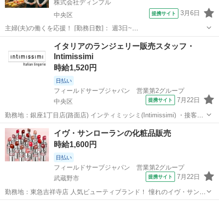
株式会社ディンプル
3月6日
提携サイト
中央区
主婦(夫)の働くを応援！ [勤務日数]： 週3日~
10:00~16:00/12:00~17:00/15:30~20:30 月/火/水/木/金/土/日 などから選
東京
中央区
その他
イタリアのランジェリー販売スタッフ・
べます [勤務地・最寄駅]： 東京都中央区銀座 株式会社デ...
Intimissimi
時給1,520円
日払い
フィールドサーブジャパン 営業第2グループ
7月22日
提携サイト
中央区
勤務地：銀座1丁目店(路面店) インティミッシミ(Intimissimi) ・接客販
売 ・お客様を試着室へご案内 ・フィッティング ・検品、陳列、商品
東京
中央区
その他
イヴ・サンローランの化粧品販売
整理 ・ブラジャーを綺麗にハンガーにかける ・マネキン着せ替え ・
時給1,600円
レジ...
日払い
フィールドサーブジャパン 営業第2グループ
7月22日
提携サイト
武蔵野市
勤務地：東急吉祥寺店 人気ビューティブランド！ 憧れのイヴ・サンロ
ーラン 美容部員になってみませんか？ ・ビューティーアドバイザーと
東京
武蔵野市
その他
して お客様へのカウンセリング ・タッチアップ ・化粧品販売 ・商