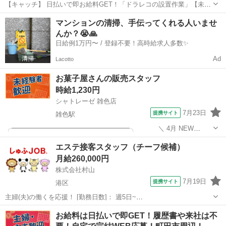
【キャッチ】 日払いで即お給料GET！「ドラレコの設置作業」【未経
験OK！】残業ほぼナシでジュージツ☆稼ぐ優先・高収入Work☆少人
東京
新宿区
その他
マンションの清掃、手伝ってくれる人いませ
数体制！高時給1450円！ 【コメント】 製造のお仕事をお探しにおス
んか？😭🙏
スメ♪ 「未経験でも...
日給例1万円〜 / 登録不要！高時給求人多数✨
Ad
Lacotto
お菓子屋さんの販売スタッフ
時給1,230円
シャトレーゼ 雑色店
7月23日
提携サイト
雑色駅
╭━━━━━━━━━━━━━━━━━━╮ ＼ 4月 NEW
OPEN ／ 【オープニング募集】未経験OK シャトレーゼ 販売ス
東京
大田区
雑色駅
その他
エステ接客スタッフ（チーフ候補）
タッフを募集！ ╰━━━━━━━ｖ━━━━━━━━━━╯ ＼ しゅ
月給260,000円
ふさん・学生さん・...
株式会社村山
7月19日
提携サイト
港区
主婦(夫)の働くを応援！ [勤務日数]： 週5日~
09:00~22:00/09:00~19:00/12:00~22:00 月/火/水/木/金/土 などから選べ
東京
港区
その他
お給料は日払いで即GET！履歴書や来社は不
ます [勤務地・最寄駅]： 東京都港区北青山3丁目12－9 ...