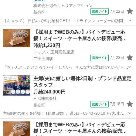
株式会社綜合キャリアオプション
7月22日
提携サイト
新宿区
【キャッチ】 日払いで即お給料GET！「ドライブレコーダーの訪問設
置」【未経験から安心スタート♪】残業ほぼナシ！高収入ワーク！こじ
東京
新宿区
その他
【採用までWEBのみ♪】バイトデビュー応
んまりな安心職場☆高時給1450円！ 【コメント】 製造のお仕事が豊
援！スイーツ・ケーキ屋さんの接客/販売…
富★未経験で働いてみたい...
時給1,230円
トップス 玉川高島屋店
7月22日
提携サイト
二子玉川駅
「ちゃんとしたところでバイトしたい」 そんな方に選ばれている"トッ
プス"の販売スタッフ。 長く愛されてきたブランドなので、 家族にも
東京
世田谷区
二子玉川駅
その他
主婦(夫)に嬉しい週休2日制・ブランド品査定
「ここなら安心だね」と 言ってもらえることが多いのも嬉しいポイン
スタッフ
トです。 さらに…夕方か...
月給240,000円
FTC株式会社
7月18日
提携サイト
足立区
主婦(夫)の働くを応援！ [勤務日数]： 週5日~ 09:40~20:10 月/火/水/木/
金/土/日 などから選べます [勤務地・最寄駅]： 東京都足立区 質屋かん
東京
足立区
その他
【採用までWEBのみ♪】バイトデビュー応
てい局 亀有店 亀有駅徒歩5分 [職種名]：週休2日...
援！スイーツ・ケーキ屋さんの接客/販売…