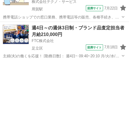
株式会社テクノ・サービス
7月22日
提携サイト
用賀駅
携帯電話ショップでの窓口業務、携帯電話等の販売、各種手続き、電
話教室講師作業などをお願いします。(派遣) 二子玉川駅から徒歩1分。
東京
世田谷区
用賀駅
その他
週4日～の週休3日制・ブランド品査定担当者
携帯電話ショップの実務経験ある方尚良。空調完備で快適な環境！残
月給210,000円
業少なめでプライベートも充実可能...
FTC株式会社
7月18日
提携サイト
足立区
主婦(夫)の働くを応援！ [勤務日数]： 週4日~ 09:40~20:10 月/火/水/木/
金/土/日 などから選べます [勤務地・最寄駅]： 東京都足立区 質屋かん
東京
足立区
その他
てい局 亀有店 亀有駅徒歩5分 [職種名]：週休3日...