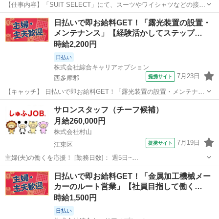
【仕事内容】「SUIT SELECT」にて、スーツやワイシャツなどの接
客・販売業務全般をお任せします。 ただ商品を売るのではなく、お客
アルバイト・パート
日払いで即お給料GET！「露光装置の設置・
様の人生の大切なイベント(入学式、結婚式、卒園式など)に寄り添い、
メンテナンス」【経験活かしてステップ…
30分〜1時間かけて丁寧に1着...
時給2,200円
日払い
株式会社綜合キャリアオプション
7月23日
提携サイト
西多摩郡
【キャッチ】 日払いで即お給料GET！「露光装置の設置・メンテナン
ス」【経験活かしてステップUP!!】憧れの高収入Work!!残業でたっぷ
東京
西多摩郡
その他
サロンスタッフ（チーフ候補）
り稼ぐ!高時給2200円！ 【コメント】 製造のお仕事をお探しの方必
月給260,000円
見！ 「経験な...
株式会社村山
7月19日
提携サイト
江東区
主婦(夫)の働くを応援！ [勤務日数]： 週5日~
09:00~22:00/09:00~19:00/12:00~22:00 月/火/水/木/金/土 などから選べ
東京
江東区
その他
日払いで即お給料GET！「金属加工機械メー
ます [勤務地・最寄駅]： 東京都江東区豊洲5丁目5－1 豊...
カーのルート営業」【社員目指して働く…
時給1,500円
日払い