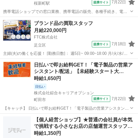
7月22日
提携サイト
桜新町駅
携帯電話ショップでの窓口業務、携帯電話の販売、各種手続き、電話
教室講師作業などをお願いします。(派遣) 用賀駅から徒歩2分。携帯電
東京
世田谷区
桜新町駅
その他
ブランド品の買取スタッフ
話ショップでの実務経験のある方尚良。長期就業可能！空調完備で快
月給220,000円
適な環境！ちょっと一息に、休憩室...
FTC株式会社
7月18日
提携サイト
足立区
主婦(夫)の働くを応援！ [勤務日数]： 週5日~ 09:00~18:00 月/火/水/木/
金/土/日 などから選べます [勤務地・最寄駅]： 東京都足立区 質屋かん
東京
足立区
その他
日払いで即お給料GET！「電子製品の営業ア
てい局 亀有店 亀有駅徒歩2分 [職種名]：ブランド...
シスタント/配送」【未経験スタート大…
時給1,650円
日払い
株式会社綜合キャリアオプション
7月22日
提携サイト
町田市
【キャッチ】 日払いで即お給料GET！「電子製品の営業アシスタント/
配送」【未経験スタート大歓迎♪】稼ぐ優先・高収入Work☆程よい残
東京
町田市
その他
【個人経営ショップ】★普通の会社員が本気
業でお小遣い稼ぎ♪高時給1650円！ 【コメント】 ＼大手人材派遣会社
で挑戦する小さなお店の店舗運営スタッフ…
で働きませんか♪／...
時給1,350円