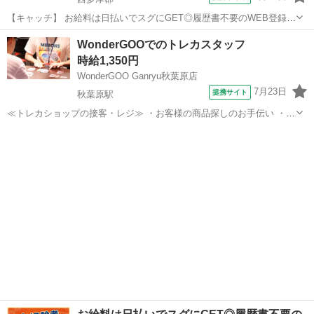
【キャッチ】 お給料は日払いでスグにGET◎履歴書不要のWEB登録
OK！「露光装置の設置・メンテナンス」高時給2200円！秋川周辺！20
東京
西多摩郡
その他
WonderGOOでのトレカスタッフ
代～40代のスタッフが多数活躍中★ 【コメント】 製造のお仕事をお探
時給1,350円
しにおススメ♪ ...
WonderGOO Ganryu秋葉原店
7月23日
提携サイト
秋葉原駅
≪トレカショップの接客・レジ≫ ・お客様の商品探しのお手伝い ・カ
ッコよく見せる売場づくり ・お客様が購入後の売場メンテナンス ・レ
東京
千代田区
秋葉原駅
その他
ジ などをお願いします ーーーーーーーーーーーーーーーーー ≪買取
業務について≫ 仕事に慣...