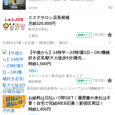
Ad
Lacotto
エステサロン店長候補
月給320,000円
株式会社村山
7月19日
提携サイト
江東区
主婦(夫)の働くを応援！ [勤務日数]： 週5日~
09:00~22:00/09:00~19:00/12:00~22:00 月/火/水/木/金/土 などから選べ
東京
江東区
その他
【午後から】14時半～23時/週3日～OK/機械
ます [勤務地・最寄駅]： 東京都江東区豊洲5丁目5－1 豊...
好き必見/駅チカ徒歩5分/最先…
時給1,500円
日払い
ＳＧフィルダー株式会社 東京エリア
7月23日
提携サイト
南砂町駅
【お仕事内容】 最先端の物流倉庫内ベルトコンベアなどの機械保守作
業！ スパナなどを使い、ベルトのズレを直したり、 古くなった モー
東京
江東区
南砂町駅
その他
お給料は日払いで即GET！履歴書や来社は不
ター交換などを行います！ また倉庫内クリーニングをしながら日々チ
要！自宅で完結WEB応募！新宿区周辺！
ェック作業♪ ■１日のながれ...
時給1,450円