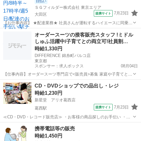
日払い
ＳＧフィルダー株式会社 東京エリア
7月23日
提携サイト
大田区
【お仕事内容】 ★配達業務★ 社員さんが運転するハイエースに同乗。
企業や個人宅へ配送するカーペットや、タイル等の 荷下ろしと配達を
東京
大田区
その他
オーダースーツの接客販売スタッフ !ミドル
サポートするお仕事です。 ※個数が少ない場合や軽量物は、社員さん
しゅふ活躍中/子育てとの両立可!社員割…
が １人で配達するので車で...
時給1,330円
DIFFERENCE 錦糸町パルコ店
東京都
スポンサー：求人ボックス
08月04日
【仕事内容】オーダースーツ専門店で<販売員>募集 家庭や子育てとの
両立OK!/ 週1日・1日1h～OK 扶養内勤務OK!時間曜日応相談 ミドルし
アルバイト・パート
CD・DVDショップでの品出し・レジ
ゅふさん活躍中 久しぶりの仕事復帰も応援! 「お客様と近い距離感で
時給1,230円
接客販売がしたい」...
新星堂 アリオ葛西店
7月23日
提携サイト
葛西駅
≪CD・DVD・レコード販売店≫ ・お客様の商品探しのお手伝い ・カ
ッコよく見せる売場づくり ・お客様が購入後の売場メンテナンス ・レ
東京
江戸川区
葛西駅
その他
携帯電話等の販売
ジ などをお願いします アルバイト,パート ■昇給あり ■交通費規定支
時給1,450円
給 ■履歴書不要...