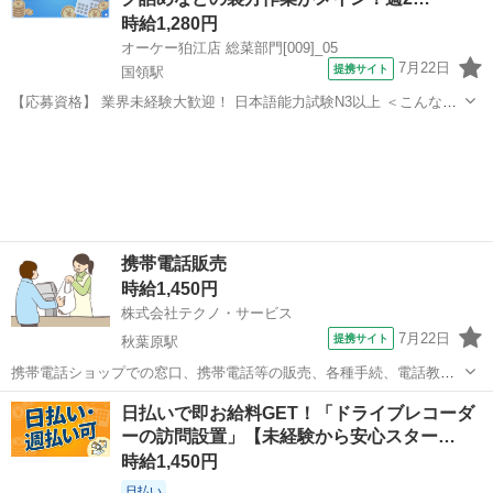
時給1,280円
オーケー狛江店 総菜部門[009]_05
7月22日
提携サイト
国領駅
【応募資格】 業界未経験大歓迎！ 日本語能力試験N3以上 ＜こんな方
にオススメです＞ ■午前に家事などを済ませて、午後から働きたい方
東京
狛江市
国領駅
その他
■仕事帰りに夕飯の買い物なども済ませたい方 ■今回新設の部門でオー
プニングに挑戦したい方...
携帯電話販売
時給1,450円
株式会社テクノ・サービス
7月22日
提携サイト
秋葉原駅
携帯電話ショップでの窓口、携帯電話等の販売、各種手続、電話教室
講師業務などをお願いします。(派遣) 秋葉原駅から徒歩１分。携帯電
東京
千代田区
秋葉原駅
その他
日払いで即お給料GET！「ドライブレコーダ
話ショップでの実務経験のある方尚良。経験者は時給１６００円。長
ーの訪問設置」【未経験から安心スター…
期勤務可能。週休２日のシフト勤務。...
時給1,450円
日払い