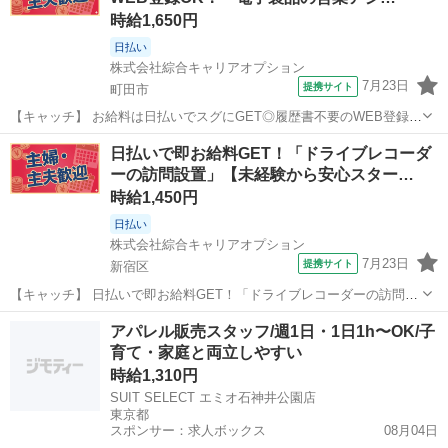
時給1,650円
日払い
株式会社綜合キャリアオプション
7月23日
提携サイト
町田市
【キャッチ】 お給料は日払いでスグにGET◎履歴書不要のWEB登録
OK！「電子製品の営業アシスタント/配送」高時給1650円！多摩境周
東京
町田市
その他
日払いで即お給料GET！「ドライブレコーダ
辺！20代～40代のスタッフが多数活躍中★ 【コメント】 弊社なら事
ーの訪問設置」【未経験から安心スター…
前の職場見学が多数！...
時給1,450円
日払い
株式会社綜合キャリアオプション
7月23日
提携サイト
新宿区
【キャッチ】 日払いで即お給料GET！「ドライブレコーダーの訪問設
置」【未経験から安心スタート♪】残業ほぼナシ!高収入ワーク!こじん
東京
新宿区
その他
アパレル販売スタッフ/週1日・1日1h〜OK/子
まりな安心職場☆高時給1450円！ 【コメント】 製造のお仕事をお探
育て・家庭と両立しやすい
しにおススメ♪ 「未...
時給1,310円
SUIT SELECT エミオ石神井公園店
東京都
スポンサー：求人ボックス
08月04日