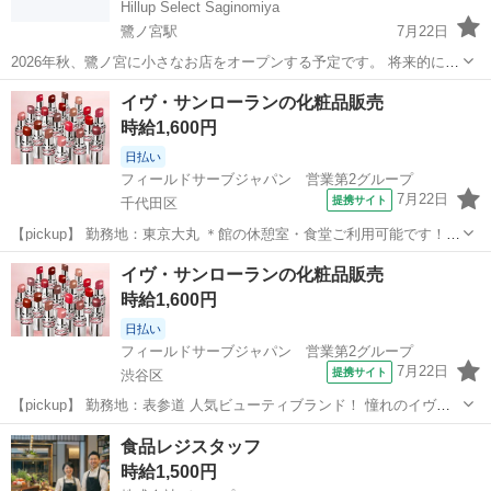
Hillup Select Saginomiya
鷺ノ宮駅
7月22日
2026年秋、鷺ノ宮に小さなお店をオープンする予定です。 将来的には
お店の運営を1人でもお任せ出来る店舗スタッフを募集しております。
東京
中野区
鷺ノ宮駅
その他
スタッフ
イヴ・サンローランの化粧品販売
ワイン、日本酒、ちょっと珍しい食品や雑貨を扱う、小さな個人経営
時給1,600円
のお店です。 ...
日払い
フィールドサーブジャパン 営業第2グループ
7月22日
提携サイト
千代田区
【pickup】 勤務地：東京大丸 ＊館の休憩室・食堂ご利用可能です！
人気ビューティブランド！ 憧れのイヴ・サンローラン 美容部員になっ
東京
千代田区
その他
イヴ・サンローランの化粧品販売
てみませんか？ ・ビューティーアドバイザーとして お客様へのカウ
時給1,600円
ンセリング ・...
日払い
フィールドサーブジャパン 営業第2グループ
7月22日
提携サイト
渋谷区
【pickup】 勤務地：表参道 人気ビューティブランド！ 憧れのイヴ・
サンローラン 美容部員になってみませんか？ ・ビューティーアドバイ
東京
渋谷区
その他
食品レジスタッフ
ザーとして お客様へのカウンセリング ・タッチアップ ・化粧品販
時給1,500円
売 ・商品の在...