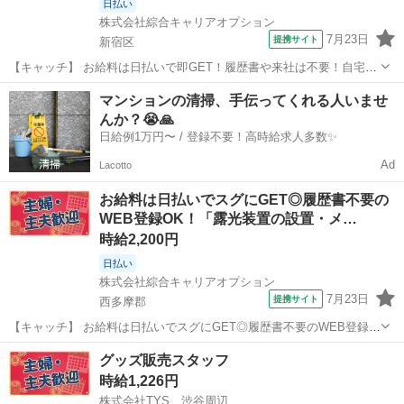
日払い
株式会社綜合キャリアオプション
7月23日
提携サイト
新宿区
【キャッチ】 お給料は日払いで即GET！履歴書や来社は不要！自宅で
完結WEB応募！新宿区周辺！ 【コメント】 製造のお仕事をお探しの
東京
新宿区
その他
マンションの清掃、手伝ってくれる人いませ
方必見！ 「経験ないけど大丈夫かな・・・」 「派遣ってどんな働き方
んか？😭🙏
だろう・・」 「製造の...
日給例1万円〜 / 登録不要！高時給求人多数✨
Ad
Lacotto
お給料は日払いでスグにGET◎履歴書不要の
WEB登録OK！「露光装置の設置・メ…
時給2,200円
日払い
株式会社綜合キャリアオプション
7月23日
提携サイト
西多摩郡
【キャッチ】 お給料は日払いでスグにGET◎履歴書不要のWEB登録
OK！「露光装置の設置・メンテナンス」高時給2200円！秋川周辺！20
東京
西多摩郡
その他
グッズ販売スタッフ
代～40代のスタッフが多数活躍中★ 【コメント】 弊社なら事前の職場
時給1,226円
見学が多数！お仕事...
株式会社TYS 渋谷周辺