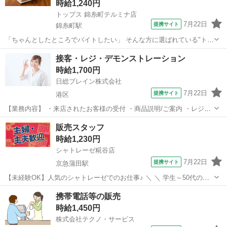
時給1,240円
トップス 錦糸町テルミナ店
7月22日
提携サイト
錦糸町駅
「ちゃんとしたところでバイトしたい」 そんな方に選ばれている"トッ
プス"の販売スタッフ。 長く愛されてきたブランドなので、 家族にも
東京
墨田区
錦糸町駅
その他
接客・レジ・デモンストレーション
「ここなら安心だね」と 言ってもらえることが多いのも嬉しいポイン
時給1,700円
トです。 さらに…夕方か...
日総ブレイン株式会社
7月22日
提携サイト
港区
【業務内容】 ・来店されたお客様の受付 ・商品説明/ご案内 ・レジ業
務 ・データ入力 ・電話/メール対応 ・郵送物対応 など 【お仕事のポ
東京
港区
その他
販売スタッフ
イント】 雇用形態：一般派遣 交通費：全額支給／会社規定あり 服
時給1,230円
装：オフィスカジュア...
シャトレーゼ糀谷店
7月22日
提携サイト
京急蒲田駅
【未経験OK】人気のシャトレーゼでのお仕事♪ ＼ ＼ 学生～50代の幅
広い世代が活躍中の職場！！／／ ︶︶
東京
大田区
京急蒲田駅
その他
携帯電話等の販売
V︶︶︶︶︶︶︶︶︶︶︶︶︶︶︶︶︶︶︶︶︶︶︶ (⁎•ᴗ•⁎)＜販売・
時給1,450円
接客スタッフを募集♪♪ ＼嬉しいPoint／...
株式会社テクノ・サービス