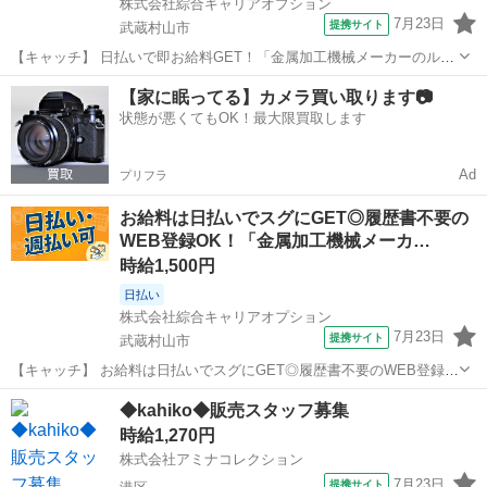
株式会社綜合キャリアオプション
7月23日
提携サイト
武蔵村山市
【キャッチ】 日払いで即お給料GET！「金属加工機械メーカーのルー
ト営業」【社員目指して働く!】未経験でも大丈夫☆定時上がりで自分
東京
武蔵村山市
その他
【家に眠ってる】カメラ買い取ります📷
タイム♪高時給1500円！ 【コメント】 製造のお仕事が豊富★未経験で
状態が悪くてもOK！最大限買取します
働いてみたい方も大歓迎...
Ad
プリフラ
お給料は日払いでスグにGET◎履歴書不要の
WEB登録OK！「金属加工機械メーカ…
時給1,500円
日払い
株式会社綜合キャリアオプション
7月23日
提携サイト
武蔵村山市
【キャッチ】 お給料は日払いでスグにGET◎履歴書不要のWEB登録
OK！「金属加工機械メーカーのルート営業」高時給1500円！昭島周
東京
武蔵村山市
その他
◆kahiko◆販売スタッフ募集
辺！20代～40代のスタッフが多数活躍中★ 【コメント】 ＼大手人材
時給1,270円
派遣会社で働きませんか...
株式会社アミナコレクション
7月23日
提携サイト