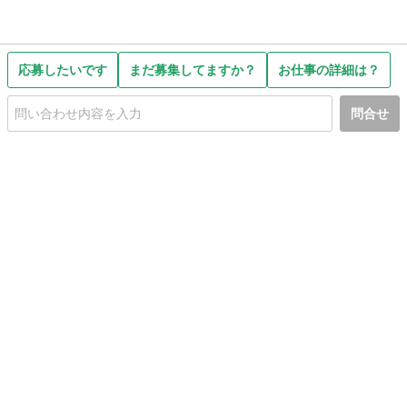
応募したいです
まだ募集してますか？
お仕事の詳細は？
問合せ
初めての方へ
利用規約
プライバシーポリシー
プライバシー・ステートメント
健全化に資する運用方針
お問い合わせ
運営会社
サイトマップ
ご利用ガイド
フリーワードで探す
PC版で表示
都道府県選択
特定商取引法の表示
利用者情報の外部送信について