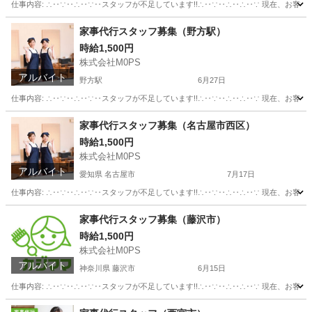
仕事内容: ∴‥∵‥∴‥∵‥スタッフが不足しています!!∴‥∵‥∴‥∴‥∵ 現在、お客
神奈川
藤沢市
藤沢駅
その他
スタッフ
家事代行スタッフ募集（野方駅）
時給1,500円
株式会社M0PS
アルバイト
野方駅
6月27日
仕事内容: ∴‥∵‥∴‥∵‥スタッフが不足しています!!∴‥∵‥∴‥∴‥∵ 現在、お客
東京
中野区
野方駅
その他
スタッフ
家事代行スタッフ募集（名古屋市西区）
時給1,500円
株式会社M0PS
アルバイト
愛知県 名古屋市
7月17日
仕事内容: ∴‥∵‥∴‥∵‥スタッフが不足しています!!∴‥∵‥∴‥∴‥∵ 現在、お客
愛知
名古屋市
ホームヘルパー
スタッフ
家事代行スタッフ募集（藤沢市）
時給1,500円
株式会社M0PS
アルバイト
神奈川県 藤沢市
6月15日
仕事内容: ∴‥∵‥∴‥∵‥スタッフが不足しています!!∴‥∵‥∴‥∴‥∵ 現在、お客
神奈川
藤沢市
その他
スタッフ