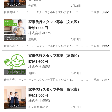
アルバイト
金町駅
7月15日
仕事内容: ∴‥∵‥∴‥∵‥スタッフが不足しています!!∴‥∵‥∴‥∴‥∵ 現在、お客
東京
葛飾区
金町駅
その他
スタッフ
家事代行スタッフ募集（文京区）
時給1,600円
株式会社MOPS
アルバイト
湯島駅
6月12日
仕事内容: ∴‥∵‥∴‥∵‥スタッフが不足しています!!∴‥∵‥∴‥∴‥∵ 現在、お客
東京
文京区
湯島駅
その他
スタッフ
家事代行スタッフ募集（葛飾区）
時給1,600円
株式会社M0PS
アルバイト
葛飾区
6月14日
仕事内容: ∴‥∵‥∴‥∵‥スタッフが不足しています!!∴‥∵‥∴‥∴‥∵ 現在、お客
東京
葛飾区
その他
スタッフ
家事代行スタッフ募集（藤沢市）
時給1,500円
株式会社M0PS
アルバイト
神奈川県 藤沢駅
6月18日