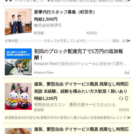
◆ ◆ 《ベネッセで働こう》 ★賞与ありの月給制で収入も安定♪ 夜勤がない勤務でも月
東京
世田谷区
下北沢駅
介護
家事代行スタッフ募集（町田市）
時給1,500円
株式会社MOPS
町田駅
8月6日
仕事内容: ∴‥∵‥∴‥∵‥スタッフが不足しています!!∴‥∵‥∴‥∴‥∵ 現在、お客
東京
町田市
町田駅
その他
スタッフ
初回のブロック配達完了で1万円の追加報
酬！
Amazon Nowで自分のスケジュールに合わせて原付や
電動アシスト自転車で配達し、報酬を獲得しましょ
Amazon Now
Ad
う！
服装、髪型自由 デイサービス職員 残業なし時間応
相談 未経験、経験を積みたい方大歓迎！賄いあり
時給1,226円
有限会社ガスコン 通所介護サービスさんたも
経堂駅
8月6日
経堂駅徒歩5分の好立地 創業21年目の皆様から愛され続ける地域密着型のレストラン型
東京
世田谷区
経堂駅
介護
髪型
服装、髪型自由 デイサービス職員 残業なし時間応