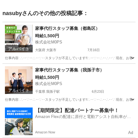
nasuby
さんのその他の投稿記事：
家事代行スタッフ募集（都島区）
時給1,500円
株式会社M0PS
アルバイト
大阪府 大阪市
7月16日
仕事内容: ∴‥∵‥∴‥∵‥スタッフが不足しています!!∴‥∵‥∴‥∴‥∵ 現在、お客
大阪
大阪市
ホームヘルパー
スタッフ
家事代行スタッフ募集（我孫子市）
時給1,500円
株式会社M0PS
アルバイト
千葉県 我孫子駅
6月23日
仕事内容: ∴‥∵‥∴‥∵‥スタッフが不足しています!!∴‥∵‥∴‥∴‥∵ 現在、お客
千葉
我孫子市
我孫子駅
その他
スタッフ
【期間限定】配達パートナー募集中！
Amazon Flexの配達に原付と電動アシスト自転車が登
場！
Amazon Now
Ad