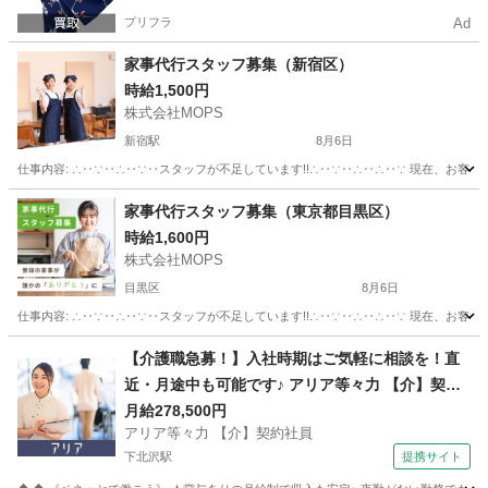
プリフラ
Ad
家事代行スタッフ募集（新宿区）
時給1,500円
株式会社MOPS
新宿駅
8月6日
仕事内容: ∴‥∵‥∴‥∵‥スタッフが不足しています!!∴‥∵‥∴‥∴‥∵ 現在、お客
東京
新宿区
新宿駅
その他
スタッフ
家事代行スタッフ募集（東京都目黒区）
時給1,600円
株式会社MOPS
目黒区
8月6日
仕事内容: ∴‥∵‥∴‥∵‥スタッフが不足しています!!∴‥∵‥∴‥∴‥∵ 現在、お客
東京
目黒区
ホームヘルパー
スタッフ
【介護職急募！】入社時期はご気軽に相談を！直
近・月途中も可能です♪ アリア等々力 【介】契約
社員 老人介護施設スタッフ
月給278,500円
アリア等々力 【介】契約社員
下北沢駅
提携サイト