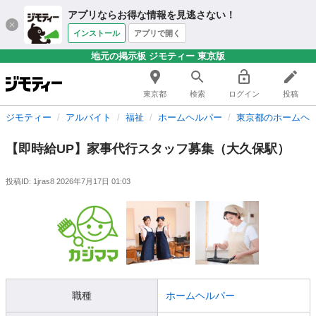
アプリならお得な情報を見逃さない！
インストール
アプリで開く
地元の掲示板 ジモティー 東京版
東京都
検索
ログイン
投稿
ジモティー
アルバイト
福祉
ホームヘルパー
東京都のホームヘ
【即時給UP】家事代行スタッフ募集（大久保駅）
投稿ID: 1jras8
2026年7月17日 01:03
職種
ホームヘルパー