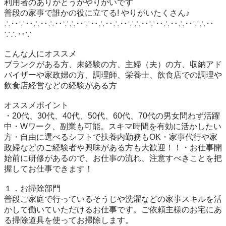
利用者のありがとうがやりがいです

普段の家事で誰かの役に立てる! やりがいたくさん♪

∴‥∵‥∴‥∴‥∵∴‥∵‥∴‥∴‥∵∴‥∵‥∴‥∴‥∵∴‥
∵∴‥∵

こんな人にオススメ

ブランクがある方、未経験の方、主婦（夫）の方、収納アド
バイザーや家政婦の方、調理師、栄養士、飲食店での調理や
飲食店経営などの経験がある方

オススメポイント

・20代、30代、40代、50代、60代、70代の男女問わず活躍
中・Wワーク、副業も可能。スキマ時間を有効に活かしたい
方・自由に選べるシフトで扶養内勤務もOK・家事代行や家
政婦などのご経験者や興味がある方も大歓迎！！・お仕事開
始前に研修があるので、お仕事の流れ、注意すべきことを把
握してお仕事できます！

１．お掃除部門

普段ご家庭で行っているそうじや洗濯などの家事スキルを活
かして働いていただけるお仕事です。ご依頼主様のお宅にあ
る掃除道具を使ってお掃除します。
