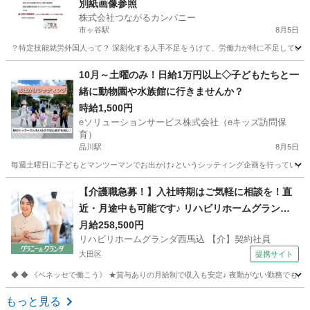
別紙画像参照
株式会社つながるカンパニー
市ヶ谷駅
8月5日
？特定技能就労外国人って？ 深刻化する人手不足をうけて、労働力が特に不足している特
東京
千代田区
市ヶ谷駅
介護
特定技能
10月～土曜のみ！日給1万円以上◇子どもたちと一
緒に動物園や水族館に行きませんか？
時給1,500円
eソリューションサービス株式会社（eキッズ訪問保
育）
品川駅
8月5日
毎週土曜日に子どもとマンツーマンでお出かけ♪というシッティング企画を行っています。
東京
品川区
品川駅
ベビーシッター
遠足
【介護職急募！】入社時期はご気軽に相談を！直
近・月途中も可能です♪ リハビリホームグランダ
西馬込 【介】契約社員 老人介護施設スタッフ
月給258,500円
リハビリホームグランダ西馬込 【介】契約社員
大田区
提携サイト
◆ ◆ 《ベネッセで働こう》 ★賞与ありの月給制で収入も安定♪ 夜勤がない勤務でも月
東京
大田区
介護
もっと見る