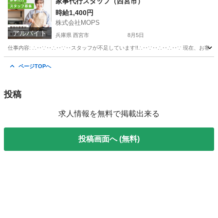
家事代行スタッフ（西宮市）
時給1,400円
株式会社MOPS
アルバイト
兵庫県 西宮市
8月5日
仕事内容: ∴‥∵‥∴‥∵‥スタッフが不足しています!!∴‥∵‥∴‥∴‥∵ 現在、お客
兵庫
西宮市
ホームヘルパー
スタッフ
ページTOPへ
投稿
求人情報を無料で掲載出来る
投稿画面へ (無料)