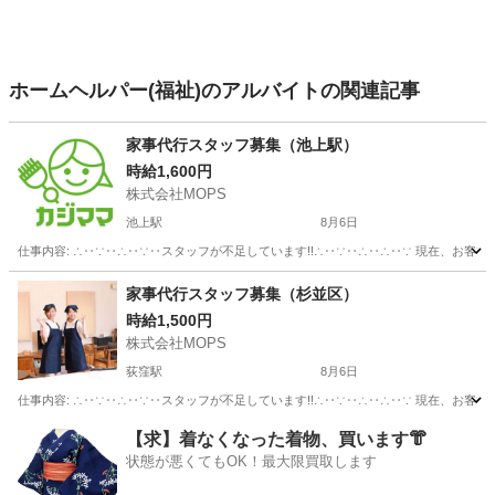
ホームヘルパー(福祉)のアルバイトの関連記事
家事代行スタッフ募集（池上駅）
時給1,600円
株式会社MOPS
池上駅
8月6日
仕事内容: ∴‥∵‥∴‥∵‥スタッフが不足しています!!∴‥∵‥∴‥∴‥∵ 現在、お客
東京
大田区
池上駅
ホームヘルパー
スタッフ
家事代行スタッフ募集（杉並区）
時給1,500円
株式会社MOPS
荻窪駅
8月6日
仕事内容: ∴‥∵‥∴‥∵‥スタッフが不足しています!!∴‥∵‥∴‥∴‥∵ 現在、お客
東京
杉並区
荻窪駅
その他
スタッフ
【求】着なくなった着物、買います👘
状態が悪くてもOK！最大限買取します