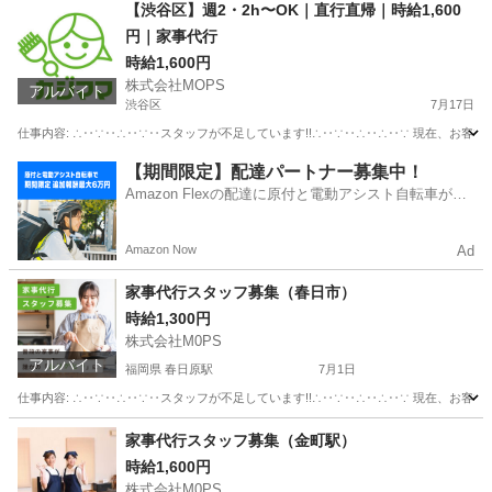
埼玉
八潮市
ホームヘルパー
スタッフ
【渋谷区】週2・2h〜OK｜直行直帰｜時給1,600
円｜家事代行
時給1,600円
株式会社MOPS
アルバイト
渋谷区
7月17日
仕事内容: ∴‥∵‥∴‥∵‥スタッフが不足しています!!∴‥∵‥∴‥∴‥∵ 現在、お客
東京
渋谷区
飲食
時給
【期間限定】配達パートナー募集中！
Amazon Flexの配達に原付と電動アシスト自転車が登
場！
Amazon Now
Ad
家事代行スタッフ募集（春日市）
時給1,300円
株式会社M0PS
アルバイト
福岡県 春日原駅
7月1日
仕事内容: ∴‥∵‥∴‥∵‥スタッフが不足しています!!∴‥∵‥∴‥∴‥∵ 現在、お客
福岡
春日市
春日原駅
その他
スタッフ
家事代行スタッフ募集（金町駅）
時給1,600円
株式会社M0PS