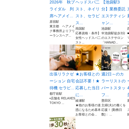
2026年 秋ブ
ヘッドスパ二
【池袋駅3
ライダル 列
スト、ネイリ
分】業務委託
席ヘアメイ...
スト、セラピ
エステティシ
原宿駅
ス...
ャン...
東京都 ヘアメイ
両国駅
池袋駅
ク事務所よりフリ
応募資格・条件】
🌸池袋駅徒歩3分
ーランスヘア...
女性ヘッドスパ二
のエステサロン
スト...
「HANAD...
出張リラクゼ
★お客様との
週2日～のカ
ーション 自宅
会話不要！★
ラーリストの
待機 セラピ...
応募した当日
パートスタッ
都庁前駅
に...
フ...
▪️店舗名 RELAXES
綾瀬駅
墨田区
TOKYO ...
★他のお客様の迷
主婦(夫)の働くを
惑になるため基本
応援！ [勤務日
お客様との会...
数]： ...