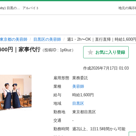
週1・2h〜OK｜直行直帰｜時給1,600円｜家事代行 (nasuby) 目黒の美容師の無料求人広告・アルバイト・バイト募集情報｜ジモティー
アルバイト
地元の掲示
東京都の美容師
目黒区の美容師
週1・2h〜OK｜直行直帰｜時給1,60
600円｜家事代行
（投稿ID : 1p6tuz）
お気に入り登録
作成
2026年7月17日 01:03
雇用形態
業務委託
業種
美容師
給与
時給1,600円
地域
目黒区
勤務地
東京都目黒区
交通
-
勤務時間
週2以上、1日1.5時間から可能