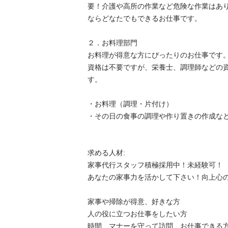
要！介護や高所の作業など危険な作業はあ
ならどなたでもできるお仕事です。

２．お料理部門

お料理が得意な方にぴったりのお仕事です。
資格は不要ですが、栄養士、調理師などの
す。

・お料理（調理・片付け）

・その日の食事の調理や作り置きの作成など

求める人材:

家事代行スタッフ積極採用中！未経験可！

あなたの家事力を活かして下さい！向上心のある
家事や掃除が得意、好きな方

人の役に立つお仕事をしたい方

時間、マナーを守って訪問、お仕事できる方