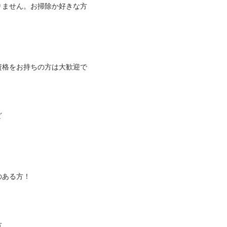
りません。お掃除か好きな方


資格をお持ちの方は大歓迎で

方！


