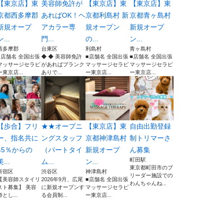
【東京店】東
美容師免許が
【東京店】東
【東京店】東
京都西多摩郡
あればOK！ヘ
京都利島村 新
京都青ヶ島村
新規オープ
アカラー専
規オープン
新規オープ
ン...
門...
の...
ン...
西多摩郡
台東区
利島村
青ヶ島村
■店舗名 全国出張
◆ ◆ 美容師免許
■店舗名 全国出張
■店舗名 全国出張
マッサージセラピ
があればブランク
マッサージセラピ
マッサージセラピ
ー東京店...
ありで...
ー東京店...
ー東京店...
【歩合】フリ
★★オープニ
【東京店】東
自由出勤登録
ー、指名共に
ングスタッフ
京都神津島村
制トリマーさ
45％からの
（パートタイ
新規オープ
ん募集
町田駅
美...
ム...
ン...
東京都町田市のブ
新宿区
渋谷区
神津島村
リーダー施設での
【美容師スタイリ
2026年9月、広尾
■店舗名 全国出張
わんちゃんね...
スト募集】 美容
に新規オープンす
マッサージセラピ
師とし...
る会員制...
ー東京店...