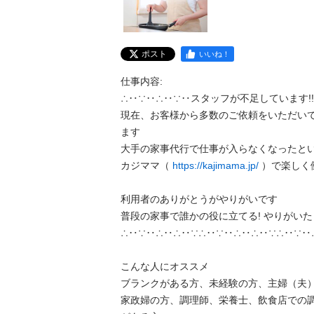
ポスト
いいね！
仕事内容:

∴‥∵‥∴‥∵‥スタッフが不足しています!!∴
現在、お客様から多数のご依頼をいただい
ます

大手の家事代行で仕事が入らなくなったという
カジママ（ 
https://kajimama.jp/
 ）で楽しく働
利用者のありがとうがやりがいです

普段の家事で誰かの役に立てる! やりがいたくさ
∴‥∵‥∴‥∴‥∵∴‥∵‥∴‥∴‥∵∴‥∵‥∴‥
こんな人にオススメ

ブランクがある方、未経験の方、主婦（夫
家政婦の方、調理師、栄養士、飲食店での