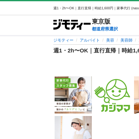
東京
版
都道府県選択
ジモティー
アルバイト
美容
美容師
週1・2h〜OK｜直行直帰｜時給1,