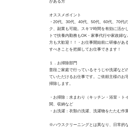
がある方

オススメポイント

・20代、30代、40代、50代、60代、7
ク、副業も可能。スキマ時間を有効に活か
トで扶養内勤務もOK・家事代行や家政婦な
方も大歓迎！！・お仕事開始前に研修があ
すべきことを把握してお仕事できます！

１．お掃除部門

普段ご家庭で行っているそうじや洗濯など
ていただけるお仕事です。ご依頼主様のお
掃除します。

・お掃除：水まわり（キッチン・浴室・ト
関、収納など

・お洗濯：衣類の洗濯、洗濯物をたたむ作業、
※ハウスクリーニングとは異なり、日常的