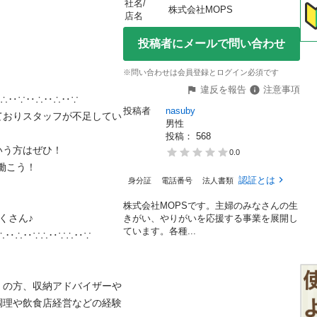
社名/
株式会社MOPS
店名
投稿者にメールで問い合わせ
※問い合わせは会員登録とログイン必須です
違反を報告
注意事項
‥∵‥∴‥∴‥∵

投稿者
nasuby
ておりスタッフが不足してい
男性
投稿： 
568
方はぜひ！

0.0
こう！

認証とは
身分証
電話番号
法人書類
株式会社MOPSです。主婦のみなさんの生
ん♪

きがい、やりがいを応援する事業を展開し
ています。各種...
∴‥∵∴‥∵∴‥∵

）の方、収納アドバイザーや
調理や飲食店経営などの経験