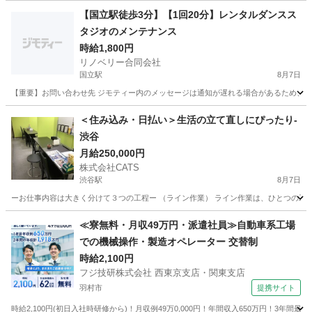
【国立駅徒歩3分】【1回20分】レンタルダンスス
タジオのメンテナンス
時給1,800円
リノベリー合同会社
国立駅
8月7日
【重要】お問い合わせ先 ジモティー内のメッセージは通知が遅れる場合があるため、 恐れ入りますが下記公式L
東京
国立市
国立駅
清掃
ごみ
＜住み込み・日払い＞生活の立て直しにぴったり-
渋谷
月給250,000円
株式会社CATS
渋谷駅
8月7日
ーお仕事内容は大きく分けて３つの工程ー （ライン作業） ライン作業は、ひとつの工
東京
渋谷区
渋谷駅
工場
ライン
≪寮無料・月収49万円・派遣社員≫自動車系工場
での機械操作・製造オペレーター 交替制
時給2,100円
フジ技研株式会社 西東京支店・関東支店
羽村市
提携サイト
時給2,100円(初日入社時研修から)！月収例49万0,000円！年間収入650万円！3年間