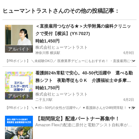
ヒューマントラスト
さんのその他の投稿記事：
＜直接雇用つながる★＞大学附属の歯科クリニッ
クで受付【横浜】(YY-7027)
時給1,450円
株式会社ヒューマントラスト
アルバイト
神奈川県 横浜駅
6月9日
【PRポイント】 ＼未経験OK◎／ 医療業界デビューにもおすすめ！ ・直接雇用につなが
神奈川
横浜市
横浜駅
受付
ヒューマントラスト
看護師24h常駐で安心。40-50代活躍中 選べる勤
務シフト 夜勤専従もＯＫ 介護福祉士＠多摩堤
通り/鎌田四丁目(ES1W-3576)
時給1,750円
株式会社ヒューマントラスト
アルバイト
二子玉川駅
6月2日
【PRポイント】 ＼▼40～50代の女性が活躍中♪／ ▼看護師さんが24時間常駐！ ▼接
東京
世田谷区
二子玉川駅
介護福祉士
時給
【期間限定】配達パートナー募集中！
Amazon Flexの配達に原付と電動アシスト自転車が登
場！