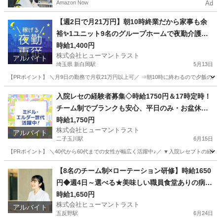
Amazon Now
Ad
【週2日で月21万円】朝10時終業だから家事も余
裕✨1ユニット9名のグループホームで夜勤介護ス
タッフ(ES1W-3609)
時給1,400円
株式会社ヒューマントラスト
アルバイト
埼玉県 新白岡駅
5月13日
【PRポイント】 ＼月9日の勤務で月収21万円以上可／ ⇒朝10時に終わるので夕飯の支
埼玉
白岡市
新白岡駅
介護
スタッフ
入院レセの経験者募集◇時給1750円＆17時定時！
チーム制でブランクも安心、平日のみ・お盆休み
も相談可(ES1W-3638_1)
時給1,750円
株式会社ヒューマントラスト
アルバイト
二子玉川駅
6月15日
【PRポイント】 ＼40代から60代までの女性が幅広く活躍中♪／ ▼入院レセプトの経験
東京
世田谷区
二子玉川駅
医療事務
ヒューマントラスト
【8名のチーム制×ローテーション研修】時給1650
円◆週4日～選べる★美味しい職員食堂ありの病院
(ES1W-3716)
時給1,650円
株式会社ヒューマントラスト
アルバイト
五反野駅
6月24日