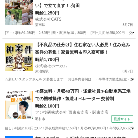
い】で立て直す！-蒲田
時給1,250円
株式会社CATS
蒲田駅
8月7日
[ア・パ]時給1,250円～2,625円 [契・派]日給10，800円～ [正社員]月給250,
東京
大田区
蒲田駅
仕分け
生活支援
【不良品の仕分け】住む家ない人必見！住み込み
案件の募集！家賃無料＆即入寮可能！
時給1,700円
株式会社ホーカム
東池袋駅
8月7日
☆新しいスタッフさんを 大募集します！ お仕事内容例は... ・半導体の製造(組立・加工
東京
豊島区
東池袋駅
工場
スタッフ
≪寮無料・月収49万円・派遣社員≫自動車系工場
での機械操作・製造オペレーター 交替制
時給2,100円
フジ技研株式会社 西東京支店・関東支店
羽村市
提携サイト
嬉しい時給2,100円にUP！深夜残業時給3,150円！月収49万0,000円！年間収入65
東京
羽村市
その他