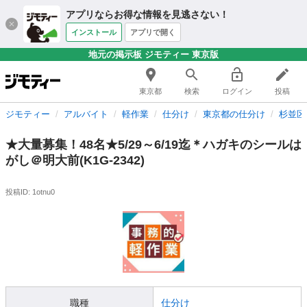
アプリならお得な情報を見逃さない！
インストール
アプリで開く
地元の掲示板 ジモティー 東京版
東京都
検索
ログイン
投稿
ジモティー
アルバイト
軽作業
仕分け
東京都の仕分け
杉並区
★大量募集！48名★5/29～6/19迄＊ハガキのシールは
がし＠明大前(K1G-2342)
投稿ID: 1otnu0
職種
仕分け