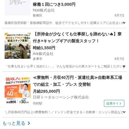
稼働１回につき3,000円
Hott株式会社
板橋区
8月7日
板橋区役所前駅・新板橋駅周辺や、徒歩でアクセスしやすい近隣エリアにお住まいの方に
東京
板橋区
その他
スタッフ
【所持金が少なくても仕事探しを諦めない🔥】寮
付き×キャンプギアの製造スタッフ！
時給1,550円
Ark株式会社
多摩市
8月7日
「仕事も住まいも早く決めたい…」 そんな状況からの再スタートもご相談ください🏠✨ 
東京
多摩市
工場
スタッフ
≪寮無料・月収40万円・派遣社員≫自動車系工場
での組立・加工・プレス 交替制
月給285,000円
日研トータルソーシング株式会社
羽村駅
提携サイト
＼月収例40万円以上×寮費無料！／ドンドン貯金できる＜自動車・エンジン部品などの組
東京
羽村市
羽村駅
その他
もっと見る