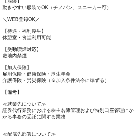
【服装】

動きやすい服装でOK（チノパン、スニーカー可）

＼WEB登録OK／　

【待遇・福利厚生】

休憩室・食堂利用可能

【受動喫煙対応】

敷地内禁煙

【加入保険】

雇用保険・健康保険・厚生年金

介護保険・労災保険（※加入条件法令に準ずる）

【備考】

≪就業先について≫

証券代行業務における株主名簿管理および特別口座管理にか
かる事務の受託に関する業務

≪配属先部署について≫
