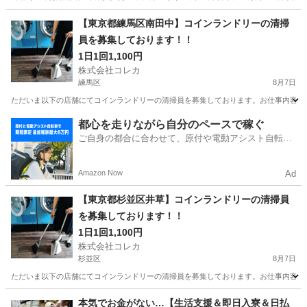
東京
羽村市
その他
【東京都練馬区南田中】コインランドリーの清掃
員を募集しております！！
1日1回1,100円
株式会社コレカ
練馬区
8月7日
ただいま以下の店舗にてコインランドリーの清掃員を募集しております。お仕事内容とし
東京
練馬区
清掃
コインランドリー
都心を走りながら自分のペースで稼ぐ
ご自身の都合に合わせて、原付や電動アシスト自転車
で配達
Amazon Now
Ad
【東京都杉並区井草】コインランドリーの清掃員
を募集しております！！
1日1回1,100円
株式会社コレカ
杉並区
8月7日
ただいま以下の店舗にてコインランドリーの清掃員を募集しております。お仕事内容とし
東京
杉並区
清掃
コインランドリー
本気でお金がない…【生活支援＆即日入寮＆日払