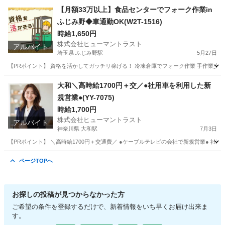
神奈川
相模原市
東林間駅
その他
看護助手
【月額33万以上】食品センターでフォーク作業in
ふじみ野◆車通勤OK(W2T-1516)
時給1,650円
株式会社ヒューマントラスト
アルバイト
埼玉県 ふじみ野駅
5月27日
【PRポイント】 資格を活かしてガッチリ稼げる！ 冷凍倉庫でフォーク作業 手作業少な
埼玉
入間郡
ふじみ野駅
倉庫
大和＼高時給1700円＋交／●社用車を利用した新
規営業●(YY-7075)
時給1,700円
株式会社ヒューマントラスト
アルバイト
神奈川県 大和駅
7月3日
【PRポイント】 ＼高時給1700円＋交通費／ ●ケーブルテレビの会社で新規営業● 社用
神奈川
大和市
大和駅
その他
ヒューマントラスト
ページTOPへ
お探しの投稿が見つからなかった方
ご希望の条件を登録するだけで、新着情報をいち早くお届け出来ま
す。