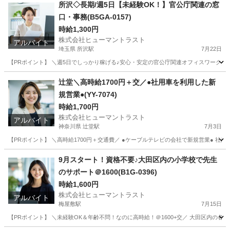
神奈川
横浜市
横浜駅
その他
ヒューマントラスト
所沢◇長期/週5日【未経験OK！】官公庁関連の窓
口・事務(B5GA-0157)
時給1,300円
株式会社ヒューマントラスト
アルバイト
埼玉県 所沢駅
7月22日
【PRポイント】 ＼週5日でしっかり稼げる♪安心・安定の官公庁関連オフィスワーク／ 
埼玉
所沢市
所沢駅
一般事務
ヒューマントラスト
辻堂＼高時給1700円＋交／●社用車を利用した新
規営業●(YY-7074)
時給1,700円
株式会社ヒューマントラスト
アルバイト
神奈川県 辻堂駅
7月3日
【PRポイント】 ＼高時給1700円＋交通費／ ●ケーブルテレビの会社で新規営業● 社用
神奈川
藤沢市
辻堂駅
その他
ヒューマントラスト
9月スタート！資格不要♪大田区内の小学校で先生
のサポート＠1600(B1G-0396)
時給1,600円
株式会社ヒューマントラスト
アルバイト
梅屋敷駅
7月15日
【PRポイント】 ＼未経験OK＆年齢不問！なのに高時給！＠1600+交／ 大田区内の各