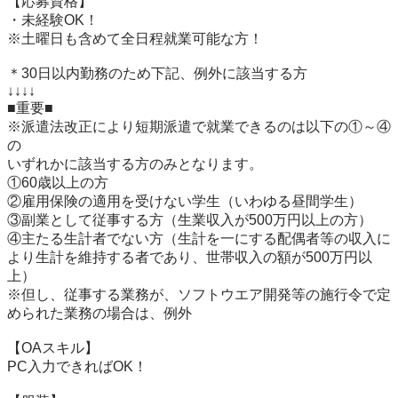
【応募資格】

・未経験OK！

※土曜日も含めて全日程就業可能な方！

＊30日以内勤務のため下記、例外に該当する方

↓↓↓↓

■重要■

※派遣法改正により短期派遣で就業できるのは以下の①～④
の

いずれかに該当する方のみとなります。

①60歳以上の方

②雇用保険の適用を受けない学生（いわゆる昼間学生）

③副業として従事する方（生業収入が500万円以上の方）

④主たる生計者でない方（生計を一にする配偶者等の収入に
より生計を維持する者であり、世帯収入の額が500万円以
上）

※但し、従事する業務が、ソフトウエア開発等の施行令で定
められた業務の場合は、例外

【OAスキル】

PC入力できればOK！
