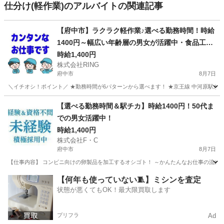
仕分け(軽作業)のアルバイトの関連記事
【府中市】ラクラク軽作業♪選べる勤務時間！時給
1400円～幅広い年齢層の男女が活躍中・食品工場
スタッフ
時給1,400円
株式会社RING
府中市
8月7日
＼イチオシ！ポイント／ ★勤務時間が6パターンから選べます！ ★京王線 中河原駅から徒
東京
府中市
工場
東京
国分寺市
工場
スタッフ
【選べる勤務時間＆駅チカ】時給1400円！50代ま
での男女活躍中！
時給1,400円
株式会社F・C
府中市
8月7日
【仕事内容】 コンビニ向けの卵製品を加工するオシゴト！ ～かんたんなお仕事の流れ～ 
東京
府中市
工場
東京
小平市
工場
50代
【何年も使っていない🧵】ミシンを査定
状態が悪くてもOK！最大限買取します
プリフラ
Ad