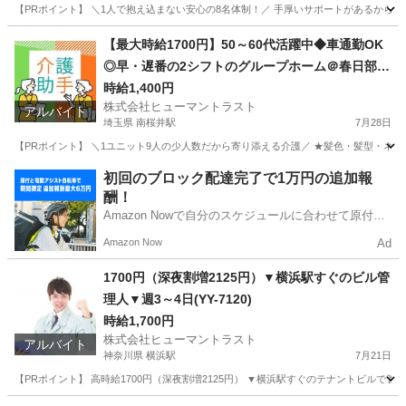
【PRポイント】 ＼1人で抱え込まない安心の8名体制！／ 手厚いサポートがあるからブラ
東京
足立区
五反野駅
医療事務
スタッフ
【最大時給1700円】50～60代活躍中◆車通勤OK
◎早・遅番の2シフトのグループホーム＠春日部(E
S1W-3334_1)
時給1,400円
株式会社ヒューマントラスト
アルバイト
埼玉県 南桜井駅
7月28日
【PRポイント】 ＼1ユニット9人の少人数だから寄り添える介護／ ★髪色・髪型・ネイル
埼玉
春日部市
南桜井駅
介護
初回のブロック配達完了で1万円の追加報
酬！
Amazon Nowで自分のスケジュールに合わせて原付や
電動アシスト自転車で配達し、報酬を獲得しましょ
Amazon Now
Ad
う！
1700円（深夜割増2125円）▼横浜駅すぐのビル管
理人▼週3～4日(YY-7120)
時給1,700円
株式会社ヒューマントラスト
アルバイト
神奈川県 横浜駅
7月21日
【PRポイント】 高時給1700円（深夜割増2125円） ▼横浜駅すぐのテナントビルで管