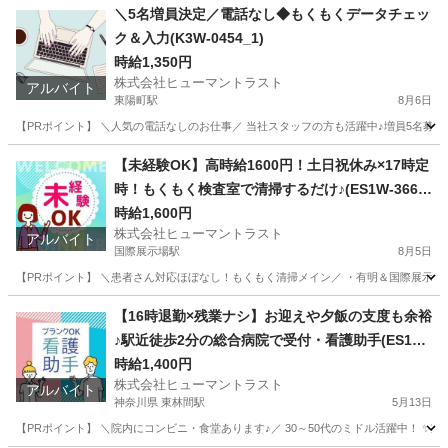
東京
大田区
梅屋敷駅
その他
ヒューマントラスト
＼5名増員決定／電話なし◆もくもくデータチェッ
ク＆入力(K3W-0454_1)
時給1,350円
株式会社ヒューマントラスト
アルバイト
東陽町駅
8月6日
【PRポイント】 ＼人気の電話なしのお仕事／ 当社スタッフの方も活躍中♪増員5名募集◎ 
東京
江東区
東陽町駅
データ入力
ヒューマントラスト
【未経験OK】高時給1600円！土日祝休み×17時定
時！もくもく検査室で清掃するだけ♪(ES1W-3667
_1)
時給1,600円
株式会社ヒューマントラスト
アルバイト
国際展示場駅
8月5日
【PRポイント】 ＼患者さん対応ほぼなし！もくもく清掃メイン／ ・有明＆国際展示場駅近
東京
江東区
国際展示場駅
清掃
スタッフ
【16時退勤×残業ナシ】お迎えや夕飯の支度も余裕
♪駅近徒歩2分の総合病院で受付・看護助手(ES1W-
3606)
時給1,400円
株式会社ヒューマントラスト
アルバイト
神奈川県 東林間駅
5月13日
【PRポイント】 ＼院内にコンビニ・食堂あります♪／ 30～50代のミドル活躍中！ ✨