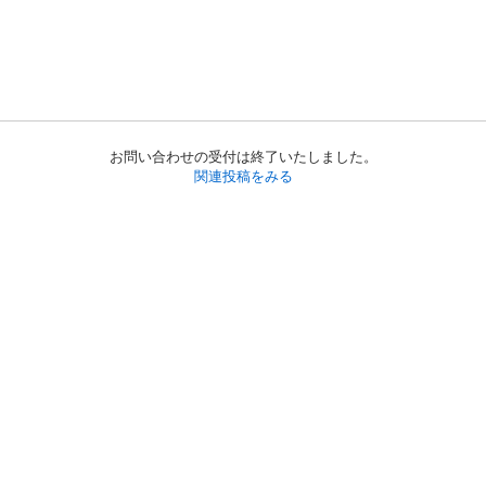
お問い合わせの受付は終了いたしました。
関連投稿をみる
初めての方へ
利用規約
プライバシーポリシー
プライバシー・ステートメント
健全化に資する運用方針
お問い合わせ
運営会社
サイトマップ
ご利用ガイド
フリーワードで探す
PC版で表示
都道府県選択