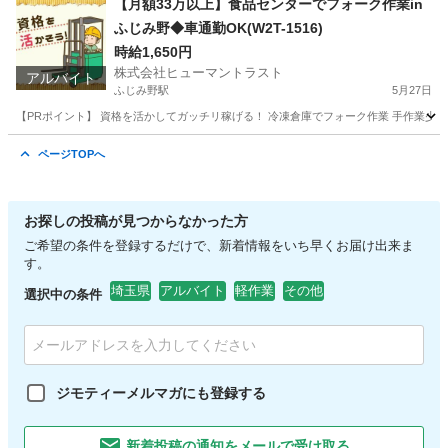
【月額33万以上】食品センターでフォーク作業in
ふじみ野◆車通勤OK(W2T-1516)
時給1,650円
株式会社ヒューマントラスト
アルバイト
ふじみ野駅
5月27日
【PRポイント】 資格を活かしてガッチリ稼げる！ 冷凍倉庫でフォーク作業 手作業少な
埼玉
入間郡
ふじみ野駅
倉庫
ページTOPへ
お探しの投稿が見つからなかった方
ご希望の条件を登録するだけで、新着情報をいち早くお届け出来ま
す。
埼玉県
アルバイト
軽作業
その他
選択中の条件
ジモティーメルマガにも登録する
新着投稿の通知をメールで受け取る