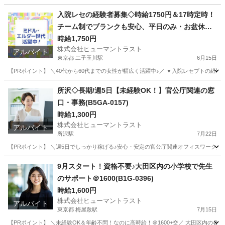
埼玉
白岡市
新白岡駅
介護
スタッフ
入院レセの経験者募集◇時給1750円＆17時定時！
チーム制でブランクも安心、平日のみ・お盆休み
も相談可(ES1W-3638_1)
時給1,750円
株式会社ヒューマントラスト
アルバイト
東京都 二子玉川駅
6月15日
【PRポイント】 ＼40代から60代までの女性が幅広く活躍中♪／ ▼入院レセプトの経験
東京
世田谷区
二子玉川駅
医療事務
ヒューマントラスト
所沢◇長期/週5日【未経験OK！】官公庁関連の窓
口・事務(B5GA-0157)
時給1,300円
株式会社ヒューマントラスト
アルバイト
所沢駅
7月22日
【PRポイント】 ＼週5日でしっかり稼げる♪安心・安定の官公庁関連オフィスワーク／ 
埼玉
所沢市
所沢駅
一般事務
ヒューマントラスト
9月スタート！資格不要♪大田区内の小学校で先生
のサポート＠1600(B1G-0396)
時給1,600円
株式会社ヒューマントラスト
アルバイト
東京都 梅屋敷駅
7月15日
【PRポイント】 ＼未経験OK＆年齢不問！なのに高時給！＠1600+交／ 大田区内の各