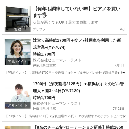
東京
大田区
梅屋敷駅
その他
ヒューマントラスト
【何年も調律していない🎹】ピアノを買い
ます🖐️
状態が悪くてもOK！最大限買取します
プリフラ
Ad
辻堂＼高時給1700円＋交／●社用車を利用した新
規営業●(YY-7074)
時給1,700円
株式会社ヒューマントラスト
アルバイト
神奈川県 辻堂駅
7月3日
【PRポイント】 ＼高時給1700円＋交通費／ ●ケーブルテレビの会社で新規営業● 社用
神奈川
藤沢市
辻堂駅
その他
ヒューマントラスト
1700円（深夜割増2125円）▼横浜駅すぐのビル管
理人▼週3～4日(YY-7120)
時給1,700円
株式会社ヒューマントラスト
アルバイト
神奈川県 横浜駅
7月21日
【PRポイント】 高時給1700円（深夜割増2125円） ▼横浜駅すぐのテナントビルで管
神奈川
横浜市
横浜駅
その他
ヒューマントラスト
【8名のチーム制×ローテーション研修】時給1650