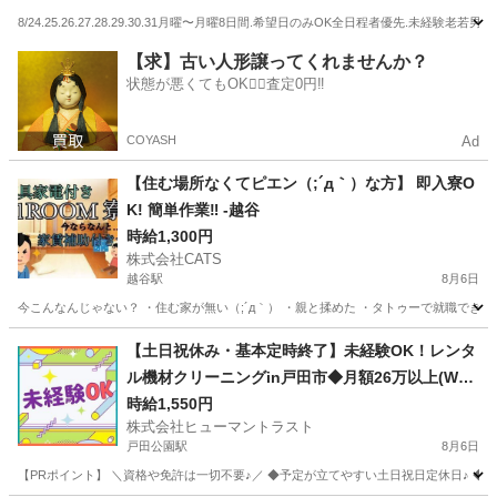
Q準備.ﾃﾝﾄｻｳﾅ準備.後片付け.設置撤収なしの為、簡
8/24.25.26.27.28.29.30.31月曜〜月曜8日間.希望日のみOK全日程者優先.未経験
単準備片付け)ｽﾎﾟｯﾄ勤務可.免許不要.免許&車あり
尚可.年齢制限なし
埼玉
川口市
東川口駅
軽作業
サウナ
【求】古い人形譲ってくれませんか？
状態が悪くてもOK🙆‍♀️査定0円‼️
COYASH
Ad
【住む場所なくてピエン（;´д｀）な方】 即入寮O
K! 簡単作業‼ -越谷
時給1,300円
株式会社CATS
越谷駅
8月6日
今こんなんじゃない？ ・住む家が無い（;´д｀） ・親と揉めた ・タトゥーで就職できな
埼玉
越谷市
越谷駅
仕分け
住み込み
【土日祝休み・基本定時終了】未経験OK！レンタ
ル機材クリーニングin戸田市◆月額26万以上(W2G
-0445_1)
時給1,550円
株式会社ヒューマントラスト
戸田公園駅
8月6日
【PRポイント】 ＼資格や免許は一切不要♪／ ◆予定が立てやすい土日祝日定休日♪ ◆