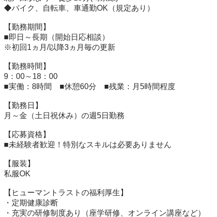
◆バイク、自転車、車通勤OK（規定あり）

【勤務期間】

■即日～長期（開始日応相談）　

※初回1ヵ月/以降3ヵ月毎の更新

【勤務時間】

9：00～18：00

■実働：8時間　■休憩60分　■残業：月5時間程度

【勤務日】

月～金（土日祝休み）の週5日勤務

【応募資格】

■未経験者歓迎！特別なスキルは必要ありません

【服装】

私服OK

【ヒューマントラストの福利厚生】

・定期健康診断

・充実の研修制度あり（座学研修、オンライン講座など）
