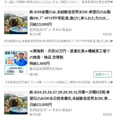
引っ越しの荷物や家具がほとんどない方もご相談ください。 家具家電付き寮を利用できる場
埼玉
さいたま市
工場
スタッフ
終.8/28金曜のみ.未経験老若男女OK.希望日のみ勤
務OK.ﾌﾟｰﾙﾃﾝﾄｻｳﾅ常駐員.遊びに来られた方の火起
こし火消し見守りお手伝い(場内案内.BBQ準備.ﾃﾝﾄ
日給13,000円
合同会社ﾊﾋﾟｭｰきみに幸あれ
ｻｳﾅ準備.後片付け.設置撤収なしの為、簡単準備片
東川口駅
8月6日
付け)ｽﾎﾟｯﾄ勤務可.免許不要.免許&車あり尚可.年齢
8/28金曜のみ.未経験老若男女OK.希望日のみ勤務OK.ﾌﾟｰﾙﾃﾝﾄｻｳﾅ常駐員.遊びに来ら
制限なし
埼玉
川口市
東川口駅
軽作業
サウナ
≪寮無料・月収32万円・派遣社員≫機械系工場で
の検査・検品 交替制
時給1,600円
株式会社BREXA Next
桶川駅
提携サイト
【月収例32万円★】プレス機・ハンマーの熱加工／無料の社宅完備／食堂利用可 人気の
埼玉
桶川市
桶川駅
その他
終.8/24.25.26.27.28.29.30.31月曜〜月曜8日間.希
望日のみOK全日程者優先.未経験老若男女OK.希望
日のみ勤務OK.ﾌﾟｰﾙﾃﾝﾄｻｳﾅ常駐員.遊びに来られた
日給13,000円
合同会社ﾊﾋﾟｭｰきみに幸あれ
方の火起こし火消し見守りお手伝い(場内案内.BB
東川口駅
8月6日