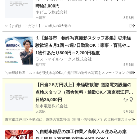
いOK＆交通費別途支給の大手トラクター・エンジ
時給2,000円
ネビュラ株式会社
ン製造スタッフ［茨城県つくばみらい市］80907
吉川市
8月6日
✨【まずはここだけ！】この求人の3大魅力 -------------------------------------
埼玉
吉川市
軽作業
スタッフ
１【越谷市 物件写真撮影スタッフ募集】◎未経
験歓迎★月1回～/週7日勤務OK！家事・育児や本
業との両立も、がっつり勤務も大歓迎／自由に選
1物件あたり800円～2,200円程度
ラストマイルワークス株式会社
べる働き方／直行直帰可能
越谷市
8月6日
＼未経験歓迎！スマホが使えればOK♪／ 越谷市の物件の写真をスマートフォンで撮影す
埼玉
越谷市
軽作業
スタッフ
【日当2.5万円以上】未経験歓迎! 道路電気設備の
点検スタッフ（宿舎無料・通勤OK／東京都江戸川
区拠点・1名募集）
日給25,000円
如水電建株式会社
大宮駅
8月6日
東京都江戸川区を拠点に、道路の電気設備（照明・信号機など）の点検作業スタッフを1
埼玉
川口市
大宮駅
その他
スタッフ
＼自動車部品の加工作業／高収入＆住み込み案