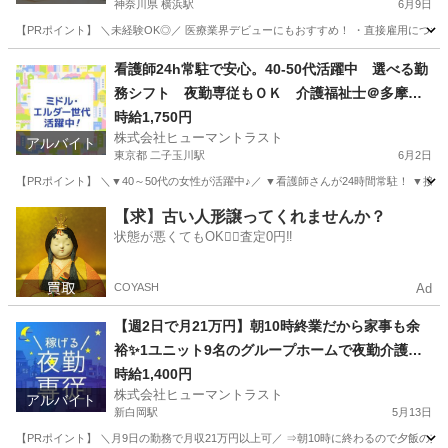
神奈川県 横浜駅
6月9日
【PRポイント】 ＼未経験OK◎／ 医療業界デビューにもおすすめ！ ・直接雇用につなが
神奈川
横浜市
横浜駅
受付
ヒューマントラスト
看護師24h常駐で安心。40-50代活躍中 選べる勤
務シフト 夜勤専従もＯＫ 介護福祉士＠多摩堤
通り/鎌田四丁目(ES1W-3576)
時給1,750円
株式会社ヒューマントラスト
アルバイト
東京都 二子玉川駅
6月2日
【PRポイント】 ＼▼40～50代の女性が活躍中♪／ ▼看護師さんが24時間常駐！ ▼接
東京
世田谷区
二子玉川駅
介護福祉士
時給
【求】古い人形譲ってくれませんか？
状態が悪くてもOK🙆‍♀️査定0円‼️
COYASH
Ad
【週2日で月21万円】朝10時終業だから家事も余
裕✨1ユニット9名のグループホームで夜勤介護ス
タッフ(ES1W-3609)
時給1,400円
株式会社ヒューマントラスト
アルバイト
新白岡駅
5月13日
【PRポイント】 ＼月9日の勤務で月収21万円以上可／ ⇒朝10時に終わるので夕飯の支