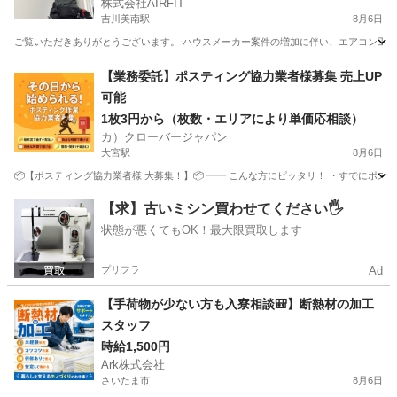
株式会社AIRFIT
吉川美南駅
8月6日
ご覧いただきありがとうございます。 ハウスメーカー案件の増加に伴い、エアコン工事ス
埼玉
吉川市
吉川美南駅
その他
業務委託
【業務委託】ポスティング協力業者様募集 売上UP
可能
1枚3円から（枚数・エリアにより単価応相談）
カ）クローバージャパン
大宮駅
8月6日
📦【ポスティング協力業者様 大募集！】📦 ━━ こんな方にピッタリ！ ・すでにポステ
埼玉
さいたま市
大宮駅
軽作業
業務委託
【求】古いミシン買わせてください🖐️
状態が悪くてもOK！最大限買取します
プリフラ
Ad
【手荷物が少ない方も入寮相談🎒】断熱材の加工
スタッフ
時給1,500円
Ark株式会社
さいたま市
8月6日