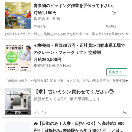
埼玉
戸田市
戸田公園駅
清掃
青果物のピッキング作業を手伝って下さい。
時給1,150円
株式会社 船輝
中浦和駅
8月6日
お客様からの注文に対して品物を揃える簡単な軽作業です。取り扱いは青果物ほかです。 
埼玉
さいたま市
中浦和駅
仕分け
≪寮完備・月収29万円・正社員≫自動車系工場で
のクレーン・フォークリフト 交替制
月給260,500円
株式会社BREXA Next
提携サイト
【自動車の組立てや塗装作業】関東で働こう／20代～30代の男女活躍中／寮費実質無料
埼玉
その他
【求】古いミシン買わせてください🖐️
状態が悪くてもOK！最大限買取します
プリフラ
Ad
🚜【日勤のみ！入寮・日払いOK】＼高時給1,900
円×土日祝休み♪未経験から年収480万可！／日払