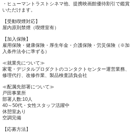
・ヒューマントラストシネマ他、提携映画館優待割引で鑑賞
いただけます。

【受動喫煙対応】

屋内原則禁煙（喫煙室有）

【加入保険】

雇用保険・健康保険・厚生年金・介護保険・労災保険（※加
入条件法令に準ずる）

≪就業先について≫

家電・デジタルプロダクトのコンタクトセンター運営業務、
修理代行、改修作業、製品検査請負会社

≪配属先部署について≫

戸田事業所

部署人数:10人

40～50代・女性スタッフ活躍中

休憩室あり

空調完備

【応募方法】
