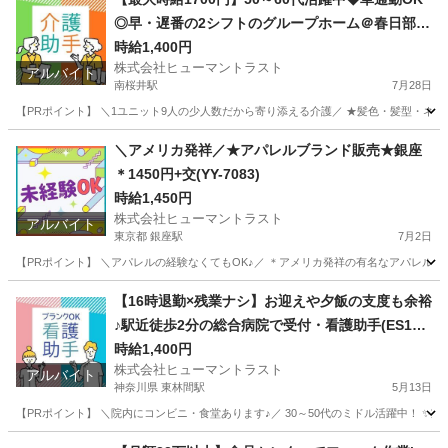
◎早・遅番の2シフトのグループホーム＠春日部(E
S1W-3334_1)
時給1,400円
株式会社ヒューマントラスト
アルバイト
南桜井駅
7月28日
【PRポイント】 ＼1ユニット9人の少人数だから寄り添える介護／ ★髪色・髪型・ネイル
埼玉
春日部市
南桜井駅
介護
＼アメリカ発祥／★アパレルブランド販売★銀座
＊1450円+交(YY-7083)
時給1,450円
株式会社ヒューマントラスト
アルバイト
東京都 銀座駅
7月2日
【PRポイント】 ＼アパレルの経験なくてもOK♪／ ＊アメリカ発祥の有名なアパレルブラ
東京
中央区
銀座駅
アパレル
ヒューマントラスト
【16時退勤×残業ナシ】お迎えや夕飯の支度も余裕
♪駅近徒歩2分の総合病院で受付・看護助手(ES1W-
3606)
時給1,400円
株式会社ヒューマントラスト
アルバイト
神奈川県 東林間駅
5月13日
【PRポイント】 ＼院内にコンビニ・食堂あります♪／ 30～50代のミドル活躍中！ ✨
神奈川
相模原市
東林間駅
その他
看護助手