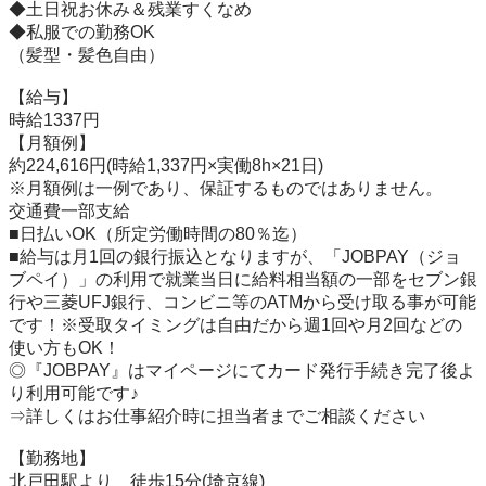
◆土日祝お休み＆残業すくなめ

◆私服での勤務OK

（髪型・髪色自由）

【給与】

時給1337円

【月額例】

約224,616円(時給1,337円×実働8h×21日)

※月額例は一例であり、保証するものではありません。

交通費一部支給

■日払いOK（所定労働時間の80％迄）

■給与は月1回の銀行振込となりますが、「JOBPAY（ジョ
ブペイ）」の利用で就業当日に給料相当額の一部をセブン銀
行や三菱UFJ銀行、コンビニ等のATMから受け取る事が可能
です！※受取タイミングは自由だから週1回や月2回などの
使い方もOK！ 

◎『JOBPAY』はマイページにてカード発行手続き完了後よ
り利用可能です♪

⇒詳しくはお仕事紹介時に担当者までご相談ください

【勤務地】

北戸田駅より　徒歩15分(埼京線)
