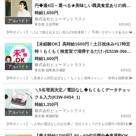
円◆週4日～選べる★美味しい職員食堂ありの病院
(ES1W-3716)
時給1,650円
株式会社ヒューマントラスト
アルバイト
東京都 五反野駅
6月24日
【PRポイント】 ＼1人で抱え込まない安心の8名体制！／ 手厚いサポートがあるからブラ
東京
足立区
五反野駅
医療事務
スタッフ
【未経験OK】高時給1600円！土日祝休み×17時定
時！もくもく検査室で清掃するだけ♪(ES1W-3667
_1)
時給1,600円
株式会社ヒューマントラスト
アルバイト
東京都 国際展示場駅
8月5日
【PRポイント】 ＼患者さん対応ほぼなし！もくもく清掃メイン／ ・有明＆国際展示場駅近
東京
江東区
国際展示場駅
清掃
スタッフ
＼5名増員決定／電話なし◆もくもくデータチェッ
ク＆入力(K3W-0454_1)
時給1,350円
株式会社ヒューマントラスト
アルバイト
東京都 東陽町駅
8月6日
【PRポイント】 ＼人気の電話なしのお仕事／ 当社スタッフの方も活躍中♪増員5名募集◎ 
東京
江東区
東陽町駅
データ入力
ヒューマントラスト
【最大時給1700円】50～60代活躍中◆車通勤OK