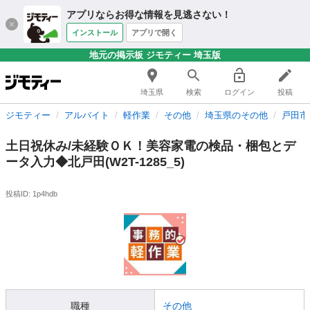
アプリならお得な情報を見逃さない！
インストール
アプリで開く
地元の掲示板 ジモティー 埼玉版
埼玉県
検索
ログイン
投稿
ジモティー
アルバイト
軽作業
その他
埼玉県のその他
戸田市
土日祝休み/未経験ＯＫ！美容家電の検品・梱包とデ
ータ入力◆北戸田(W2T-1285_5)
投稿ID: 1p4hdb
職種
その他