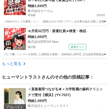
件！即日入寮可能で家賃は0円でOK！
時給1,650円
株式会社ホーカム
草加駅
8月6日
☆Newスタッフ大募集！☆ ／ 経験はゼロでOK！(^^) ＼ お仕事を始める際に 必要なス
埼玉
草加市
草加駅
工場
住み込み
≪月収32万円・派遣社員≫検査・検品
時給1,600円
株式会社BREXA Next
桶川駅
提携サイト
プレス機・ハンマーを使用した熱間加工業務！【高時給1,600円】正社員登用制度あり！
埼玉
桶川市
桶川駅
その他
もっと見る
ヒューマントラスト
さんのその他の投稿記事：
＜直接雇用つながる★＞大学附属の歯科クリニッ
クで受付【横浜】(YY-7027)
時給1,450円
株式会社ヒューマントラスト
アルバイト