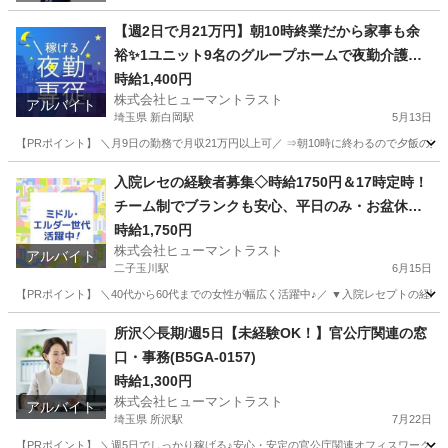
【週2日で月21万円】朝10時終業だから家事も余
裕✨1ユニット9名のグループホームで夜勤介護ス
タッフ(ES1W-3609)
時給1,400円
株式会社ヒューマントラスト
アルバイト
埼玉県 新白岡駅
5月13日
【PRポイント】 ＼月9日の勤務で月収21万円以上可／ ⇒朝10時に終わるので夕飯の支
埼玉
白岡市
新白岡駅
介護
スタッフ
入院レセの経験者募集◇時給1750円＆17時定時！
チーム制でブランクも安心、平日のみ・お盆休み
も相談可(ES1W-3638_1)
時給1,750円
株式会社ヒューマントラスト
アルバイト
二子玉川駅
6月15日
【PRポイント】 ＼40代から60代までの女性が幅広く活躍中♪／ ▼入院レセプトの経験
東京
世田谷区
二子玉川駅
医療事務
ヒューマントラスト
所沢◇長期/週5日【未経験OK！】官公庁関連の窓
口・事務(B5GA-0157)
時給1,300円
株式会社ヒューマントラスト
アルバイト
埼玉県 所沢駅
7月22日
【PRポイント】 ＼週5日でしっかり稼げる♪安心・安定の官公庁関連オフィスワーク／ 