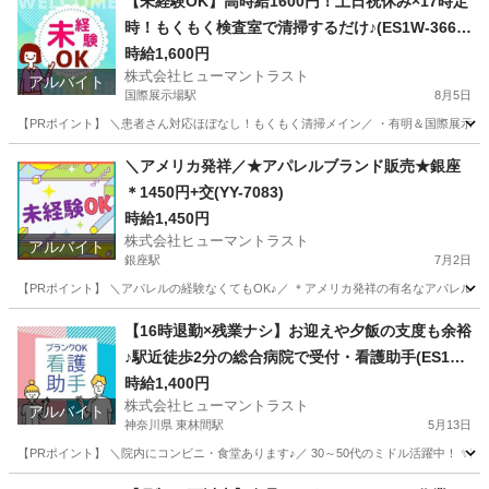
【未経験OK】高時給1600円！土日祝休み×17時定
時！もくもく検査室で清掃するだけ♪(ES1W-3667
_1)
時給1,600円
株式会社ヒューマントラスト
アルバイト
国際展示場駅
8月5日
【PRポイント】 ＼患者さん対応ほぼなし！もくもく清掃メイン／ ・有明＆国際展示場駅近
東京
江東区
国際展示場駅
清掃
スタッフ
＼アメリカ発祥／★アパレルブランド販売★銀座
＊1450円+交(YY-7083)
時給1,450円
株式会社ヒューマントラスト
アルバイト
銀座駅
7月2日
【PRポイント】 ＼アパレルの経験なくてもOK♪／ ＊アメリカ発祥の有名なアパレルブラ
東京
中央区
銀座駅
アパレル
ヒューマントラスト
【16時退勤×残業ナシ】お迎えや夕飯の支度も余裕
♪駅近徒歩2分の総合病院で受付・看護助手(ES1W-
3606)
時給1,400円
株式会社ヒューマントラスト
アルバイト
神奈川県 東林間駅
5月13日
【PRポイント】 ＼院内にコンビニ・食堂あります♪／ 30～50代のミドル活躍中！ ✨
神奈川
相模原市
東林間駅
その他
看護助手