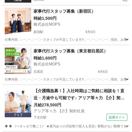
Ad
家事代行スタッフ募集（新宿区）
時給1,500円
株式会社MOPS
新宿駅
8月6日
仕事内容: ∴‥∵‥∴‥∵‥スタッフが不足しています!!∴‥∵‥∴‥∴‥∵ 現在、お客
東京
新宿区
新宿駅
その他
スタッフ
家事代行スタッフ募集（東京都目黒区）
時給1,600円
株式会社MOPS
目黒区
8月6日
仕事内容: ∴‥∵‥∴‥∵‥スタッフが不足しています!!∴‥∵‥∴‥∴‥∵ 現在、お客
東京
目黒区
ホームヘルパー
スタッフ
【介護職急募！】入社時期はご気軽に相談を！直
近・月途中も可能です♪ アリア等々力 【介】契約
社員 老人介護施設スタッフ
月給278,500円
アリア等々力 【介】契約社員
下北沢駅
提携サイト
◆ ◆ 《ベネッセで働こう》 ★賞与ありの月給制で収入も安定♪ 夜勤がない勤務でも月