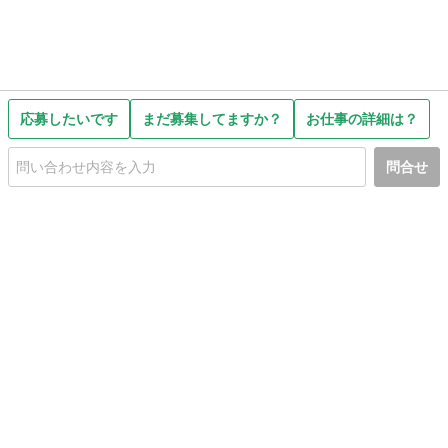
応募したいです
まだ募集してますか？
お仕事の詳細は？
問合せ
初めての方へ
利用規約
プライバシーポリシー
プライバシー・ステートメント
健全化に資する運用方針
お問い合わせ
運営会社
サイトマップ
ご利用ガイド
フリーワードで探す
PC版で表示
都道府県選択