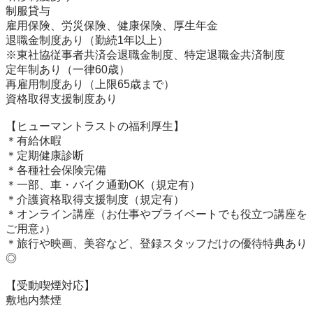
制服貸与

雇用保険、労災保険、健康保険、厚生年金

退職金制度あり（勤続1年以上）

※東社協従事者共済会退職金制度、特定退職金共済制度

定年制あり（一律60歳）

再雇用制度あり（上限65歳まで）

資格取得支援制度あり

【ヒューマントラストの福利厚生】

＊有給休暇

＊定期健康診断

＊各種社会保険完備

＊一部、車・バイク通勤OK（規定有）

＊介護資格取得支援制度（規定有）

＊オンライン講座（お仕事やプライベートでも役立つ講座を
ご用意♪）

＊旅行や映画、美容など、登録スタッフだけの優待特典あり
◎

【受動喫煙対応】

敷地内禁煙
