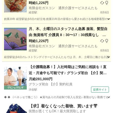
時給1,226円
有限会社ガスコン 通所介護サービスさんたも
経堂駅
8月6日
創業20年 経堂駅徒歩5分の好立地 創業21年目の皆様から愛され続ける地域密着型のレ
東京
世田谷区
経堂駅
介護
時給
月、木、土曜日のスタッフさん急募 服装、髪型自
由 無資格可 介護員 8：30〜17：30残業なし 女
性利用者の入浴の見守り他 主婦パートさん歓迎 手
時給1,226円
有限会社ガスコン 通所介護サービスさんたも
当有 介護福祉士時給1280円〜無資格時給1226
経堂駅
8月6日
円 手当 食事補助 年齢不問 未経験歓迎
経堂駅徒歩6分のレストランデイサービスさんたもでは 月、木、土曜日に働ける介護員さ
東京
世田谷区
経堂駅
介護
時給
【介護職急募！】入社時期はご気軽に相談を！直
近・月途中も可能です♪ グランダ初台 【介】契約
社員 老人介護施設スタッフ
月給281,000円
グランダ初台 【介】契約社員
渋谷駅
提携サイト
◆ ◆ 《ベネッセで働こう》 ★賞与ありの月給制で収入も安定♪ 夜勤がない勤務でも月
東京
渋谷区
渋谷駅
介護
【求】着なくなった着物、買います👘
状態が悪くてもOK！最大限買取します