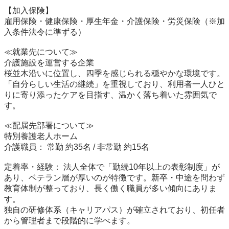
【加入保険】

雇用保険・健康保険・厚生年金・介護保険・労災保険（※加
入条件法令に準ずる）

≪就業先について≫

介護施設を運営する企業

桜並木沿いに位置し、四季を感じられる穏やかな環境です。
「自分らしい生活の継続」を重視しており、利用者一人ひと
りに寄り添ったケアを目指す、温かく落ち着いた雰囲気で
す。

≪配属先部署について≫

特別養護老人ホーム

介護職員： 常勤 約35名 / 非常勤 約15名

定着率・経験： 法人全体で「勤続10年以上の表彰制度」が
あり、ベテラン層が厚いのが特徴です。新卒・中途を問わず
教育体制が整っており、長く働く職員が多い傾向にありま
す。

独自の研修体系（キャリアパス）が確立されており、初任者
から管理者まで段階的に学べます。
