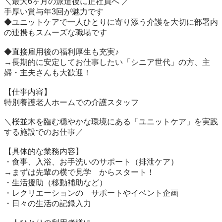
＼最大6ヶ月の派遣後に正社員へ ／

手厚い賞与年3回が魅力です

◆ユニットケアで一人ひとりに寄り添う介護を大切に部署内
の連携もスムーズな職場です

◆直接雇用後の福利厚生も充実♪

→長期的に安定してお仕事したい「シニア世代」の方、主
婦・主夫さんも大歓迎！

【仕事内容】

特別養護老人ホームでの介護スタッフ

＼桜並木を臨む穏やかな環境にある「ユニットケア」を実践
する施設でのお仕事／

【具体的な業務内容】

・食事、入浴、お手洗いのサポート（排泄ケア）

→まずは先輩の横で見学　からスタート！

・生活援助（移動補助など）

・レクリエーションの　サポートやイベント企画

・日々の生活の記録入力
