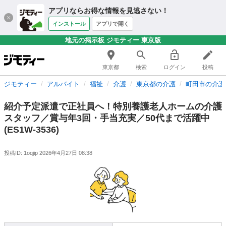
アプリならお得な情報を見逃さない！
インストール
アプリで開く
地元の掲示板 ジモティー 東京版
東京都
検索
ログイン
投稿
ジモティー
アルバイト
福祉
介護
東京都の介護
町田市の介護
紹介予定派遣で正社員へ！特別養護老人ホームの介護
スタッフ／賞与年3回・手当充実／50代まで活躍中
(ES1W-3536)
投稿ID: 1oqjip
2026年4月27日 08:38