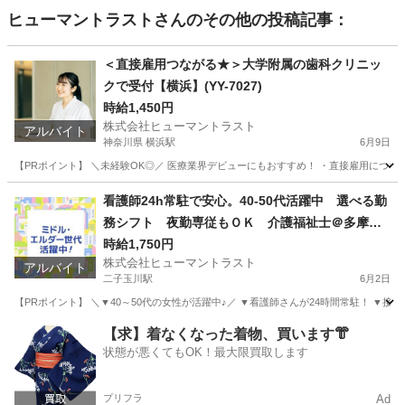
ヒューマントラスト
さんのその他の投稿記事：
＜直接雇用つながる★＞大学附属の歯科クリニッ
クで受付【横浜】(YY-7027)
時給1,450円
株式会社ヒューマントラスト
アルバイト
神奈川県 横浜駅
6月9日
【PRポイント】 ＼未経験OK◎／ 医療業界デビューにもおすすめ！ ・直接雇用につなが
神奈川
横浜市
横浜駅
受付
ヒューマントラスト
看護師24h常駐で安心。40-50代活躍中 選べる勤
務シフト 夜勤専従もＯＫ 介護福祉士＠多摩堤
通り/鎌田四丁目(ES1W-3576)
時給1,750円
株式会社ヒューマントラスト
アルバイト
二子玉川駅
6月2日
【PRポイント】 ＼▼40～50代の女性が活躍中♪／ ▼看護師さんが24時間常駐！ ▼接
東京
世田谷区
二子玉川駅
介護福祉士
時給
【求】着なくなった着物、買います👘
状態が悪くてもOK！最大限買取します
プリフラ
Ad