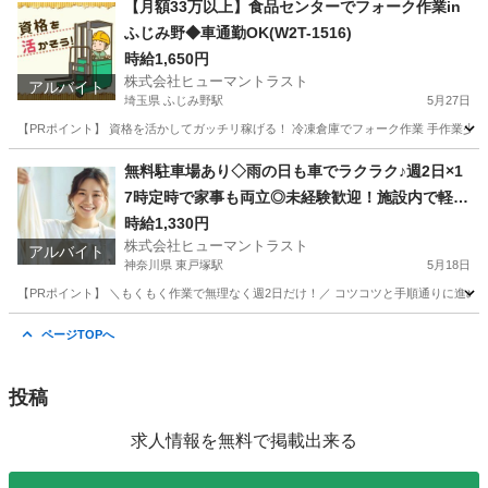
【月額33万以上】食品センターでフォーク作業in
ふじみ野◆車通勤OK(W2T-1516)
時給1,650円
株式会社ヒューマントラスト
アルバイト
埼玉県 ふじみ野駅
5月27日
【PRポイント】 資格を活かしてガッチリ稼げる！ 冷凍倉庫でフォーク作業 手作業少な
埼玉
入間郡
ふじみ野駅
倉庫
無料駐車場あり◇雨の日も車でラクラク♪週2日×1
7時定時で家事も両立◎未経験歓迎！施設内で軽作
業(ES1W-3520_1)
時給1,330円
株式会社ヒューマントラスト
アルバイト
神奈川県 東戸塚駅
5月18日
【PRポイント】 ＼もくもく作業で無理なく週2日だけ！／ コツコツと手順通りに進める
神奈川
横浜市
東戸塚駅
清掃
特別養護老人ホーム
ページTOPへ
投稿
求人情報を無料で掲載出来る