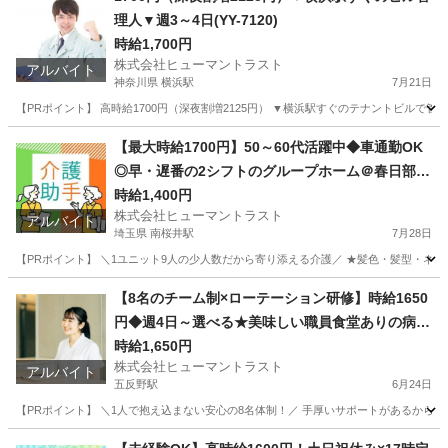
理人▼週3～4日(YY-7120)
時給1,700円
株式会社ヒューマントラスト
アルバイト
神奈川県 横浜駅
7月21日
【PRポイント】 高時給1700円（深夜割増2125円） ▼横浜駅すぐのテナントビルで管
神奈川
横浜市
横浜駅
その他
ヒューマントラスト
【最大時給1700円】50～60代活躍中◆車通勤OK
◎早・遅番の2シフトのグループホーム＠春日部(E
S1W-3334_1)
時給1,400円
株式会社ヒューマントラスト
アルバイト
埼玉県 南桜井駅
7月28日
【PRポイント】 ＼1ユニット9人の少人数だから寄り添える介護／ ★髪色・髪型・ネイル
埼玉
春日部市
南桜井駅
介護
【8名のチーム制×ローテーション研修】時給1650
円◆週4日～選べる★美味しい職員食堂ありの病院
(ES1W-3716)
時給1,650円
株式会社ヒューマントラスト
アルバイト
五反野駅
6月24日
【PRポイント】 ＼1人で抱え込まない安心の8名体制！／ 手厚いサポートがあるからブラ
東京
足立区
五反野駅
医療事務
スタッフ