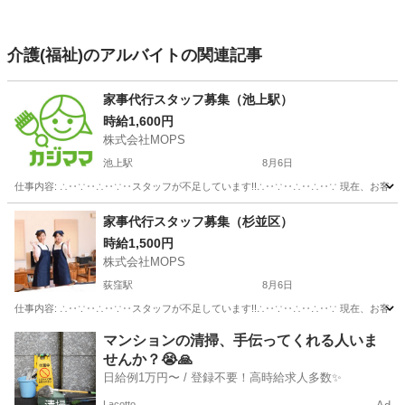
介護(福祉)のアルバイトの関連記事
家事代行スタッフ募集（池上駅）
時給1,600円
株式会社MOPS
池上駅
8月6日
仕事内容: ∴‥∵‥∴‥∵‥スタッフが不足しています!!∴‥∵‥∴‥∴‥∵ 現在、お客
東京
大田区
池上駅
ホームヘルパー
スタッフ
家事代行スタッフ募集（杉並区）
時給1,500円
株式会社MOPS
荻窪駅
8月6日
仕事内容: ∴‥∵‥∴‥∵‥スタッフが不足しています!!∴‥∵‥∴‥∴‥∵ 現在、お客
東京
杉並区
荻窪駅
その他
スタッフ
マンションの清掃、手伝ってくれる人いま
せんか？😭🙏
日給例1万円〜 / 登録不要！高時給求人多数✨
Lacotto