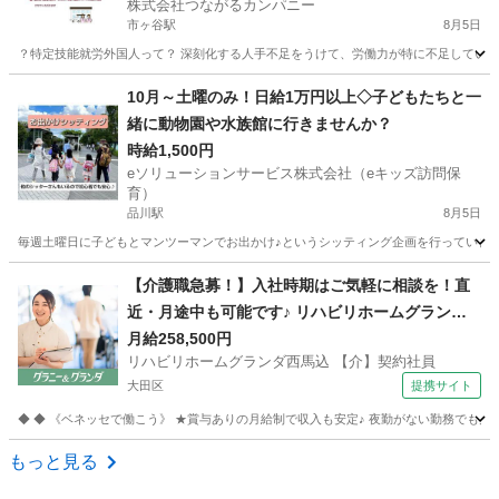
株式会社つながるカンパニー
市ヶ谷駅
8月5日
？特定技能就労外国人って？ 深刻化する人手不足をうけて、労働力が特に不足している特
東京
千代田区
市ヶ谷駅
介護
特定技能
10月～土曜のみ！日給1万円以上◇子どもたちと一
緒に動物園や水族館に行きませんか？
時給1,500円
eソリューションサービス株式会社（eキッズ訪問保
育）
品川駅
8月5日
毎週土曜日に子どもとマンツーマンでお出かけ♪というシッティング企画を行っています。
東京
品川区
品川駅
ベビーシッター
遠足
【介護職急募！】入社時期はご気軽に相談を！直
近・月途中も可能です♪ リハビリホームグランダ
西馬込 【介】契約社員 老人介護施設スタッフ
月給258,500円
リハビリホームグランダ西馬込 【介】契約社員
大田区
提携サイト
◆ ◆ 《ベネッセで働こう》 ★賞与ありの月給制で収入も安定♪ 夜勤がない勤務でも月
東京
大田区
介護
もっと見る