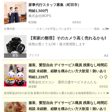
東京
世田谷区
下北沢駅
介護
家事代行スタッフ募集（町田市）
時給1,500円
株式会社MOPS
町田駅
8月6日
仕事内容: ∴‥∵‥∴‥∵‥スタッフが不足しています!!∴‥∵‥∴‥∴‥∵ 現在、お客
東京
町田市
町田駅
その他
スタッフ
【実家の整理】そのカメラ高く売れるかも❗️
状態が悪くてもOK！最大限買取します
プリフラ
Ad
服装、髪型自由 デイサービス職員 残業なし時間応
相談 未経験、経験を積みたい方大歓迎！賄いあり
時給1,226円
有限会社ガスコン 通所介護サービスさんたも
経堂駅
8月6日
経堂駅徒歩5分の好立地 創業21年目の皆様から愛され続ける地域密着型のレストラン型
東京
世田谷区
経堂駅
介護
髪型
服装、髪型自由 デイサービス職員 残業なし時間応
相談 未経験、経験を積みたい方大歓迎！賄いあり