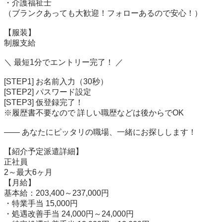
・介護福祉士

（ブランクあっても大歓迎！フォローあるので安心！）

【服装】

制服支給

＼ 最短1分でエントリー完了！ ／

[STEP1] お名前入力（30秒）

[STEP2] パスワード設定

[STEP3] 仮登録完了！

※履歴書不要なので 詳しい職歴などは後からでOK

―― あなたにピッタリの職場、一緒にお探しします！

【紹介予定派遣詳細】

正社員

2～最大6ヶ月

【月給】

基本給：203,400～237,000円

・特業手当 15,000円

・処遇改善手当 24,000円～24,000円
