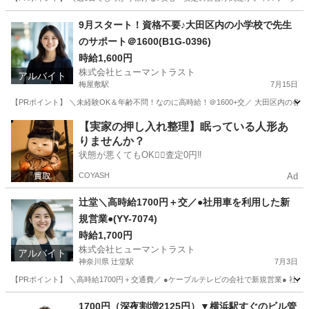
埼玉
所沢市
所沢駅
一般事務
ヒューマントラスト
9月スタート！資格不要♪大田区内の小学校で先生
のサポート＠1600(B1G-0396)
時給1,600円
株式会社ヒューマントラスト
アルバイト
梅屋敷駅
7月15日
【PRポイント】 ＼未経験OK＆年齢不問！なのに高時給！＠1600+交／ 大田区内の各
東京
大田区
梅屋敷駅
その他
ヒューマントラスト
【実家の押し入れ整理】眠っている人形あ
りませんか？
状態が悪くてもOK🙆‍♀️査定0円‼️
COYASH
Ad
辻堂＼高時給1700円＋交／●社用車を利用した新
規営業●(YY-7074)
時給1,700円
株式会社ヒューマントラスト
アルバイト
神奈川県 辻堂駅
7月3日
【PRポイント】 ＼高時給1700円＋交通費／ ●ケーブルテレビの会社で新規営業● 社用
神奈川
藤沢市
辻堂駅
その他
ヒューマントラスト
1700円（深夜割増2125円）▼横浜駅すぐのビル管