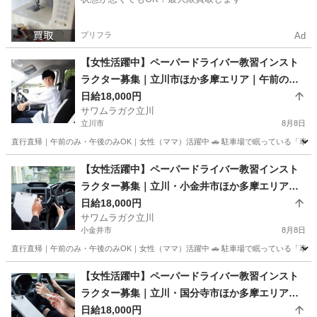
プリフラ
Ad
【女性活躍中】ペーパードライバー教習インスト
ラクター募集｜立川市ほか多摩エリア｜午前のみ
OK
日給18,000円
サワムラガク立川
立川市
8月8日
直行直帰｜午前のみ・午後のみOK｜女性（ママ）活躍中 🚗 駐車場で眠っている「車」と
東京
立川市
インストラクター
ペーパードライバー
【女性活躍中】ペーパードライバー教習インスト
ラクター募集｜立川・小金井市ほか多摩エリア｜
午前のみOK
日給18,000円
サワムラガク立川
小金井市
8月8日
直行直帰｜午前のみ・午後のみOK｜女性（ママ）活躍中 🚗 駐車場で眠っている「車」と
東京
小金井市
インストラクター
ペーパードライバー
【女性活躍中】ペーパードライバー教習インスト
ラクター募集｜立川・国分寺市ほか多摩エリア｜
午前のみOK
日給18,000円