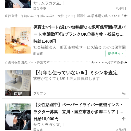
サワムラガク立川
国分寺市
8月8日
直行直帰｜午前のみ・午後のみOK｜女性（ママ）活躍中 🚗 駐車場で眠っている「車」と
東京
国分寺市
インストラクター
ペーパードライバー
保育士/パート/週1〜/短時間OK/認可保育園/早遅パ
ート/車通勤可◎/ブランクOK◎書き物・残業なし/
幅広い年齢層活躍中/自然との関わりを大切にした
時給1,400円
社会福祉法人 町田市福祉サービス協会 わかば保育園
のびのびとした園さんです
町田市
提携サイト
☆認可保育園のパート募集です ¨⌒¨⌒¨⌒¨⌒¨⌒¨⌒¨⌒¨⌒¨⌒ ★〜〜〜〜おすすめポイ
東京
町田市
保育士
【何年も使っていない🧵】ミシンを査定
状態が悪くてもOK！最大限買取します
プリフラ
Ad
【女性活躍中】ペーパードライバー教習インスト
ラクター募集｜立川・国立市ほか多摩エリア｜午
前のみOK
日給18,000円
サワムラガク立川
国立市
8月8日