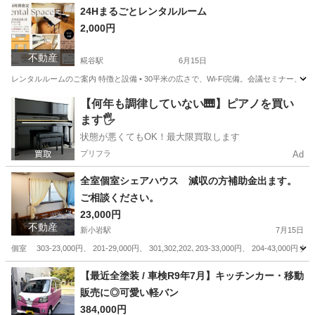
東京
大田区
雑色駅
ヒップホップ
先生
24Hまるごとレンタルルーム
2,000円
不動産
糀谷駅
6月15日
レンタルルームのご案内 特徴と設備 • 30平米の広さで、Wi-Fi完備。会議セミナー、
東京
大田区
糀谷駅
レンタルオフィス
ファミリーマート
【何年も調律していない🎹】ピアノを買い
ます🖐️
状態が悪くてもOK！最大限買取します
プリフラ
Ad
全室個室シェアハウス 減収の方補助金出ます。
ご相談ください。
23,000円
不動産
新小岩駅
7月15日
個室 303-23,000円、 201-29,000円、 301,302,202､203-33,000円、 204-
東京
葛飾区
新小岩駅
シェアハウス
初期
【最近全塗装 / 車検R9年7月】キッチンカー・移動
販売に◎可愛い軽バン
384,000円