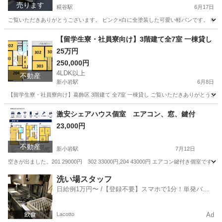
売ります
糀谷駅
6月17日
ご覧いただきありがとうございます。 ピンク×白に全塗装した可愛い軽バンです。 キッチンカ
東京
大田区
糀谷駅
車のパーツ
キッチンカー
【留学生寮・社員寮向け】3階建て全7室 一棟貸し
25万円
250,000円
4LDK以上
不動産
新小岩駅
6月8日
【留学生寮・社員寮向け】葛飾区 3階建て 全7室 一棟貸し ご覧いただきありがとうご
東京
葛飾区
新小岩駅
シェアハウス
一棟
激安シェアハウス個室 エアコン、窓、鍵付
23,000円
不動産
新小岩駅
7月12日
空きが出ました。201 29000円 302 33000円,204 43000円 エアコン鍵付き
東京
葛飾区
新小岩駅
シェアハウス
押上駅
洗い場スタッフ
日給例1万円〜 /【登録不要】スマホで1分！単発バイ
ト一括検索✨
Lacotto
Ad