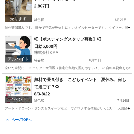
2,867円
売ります
雑色駅
6月21日
動作確認済みです。 静かで空気が乾燥しにくいオイルヒーターです。 タイマー、転倒
東京
大田区
雑色駅
季節、空調家電
デロンギ
📮【ポスティングスタッフ募集】📮
日給5,000円
株式会社KMA
アルバイト
糀谷駅
6月21日
空いた時間に ✅ エリア：大田区（住宅密集地で配りやすい！） ✅ 自転車貸出あり ✅ ノルマな
東京
大田区
糀谷駅
ポスティング
スタッフ
無料で昼食付き こどもイベント 夏休み、何し
て過ごす？🌻
8/3-8/22
イベント
雑色駅
7月14日
アート・ドローン・ダンス＆スイーツなど、ワクワクする体験がいっぱい！ 大田区の小学生
東京
大田区
雑色駅
ワークショップ
会場
ページTOPへ