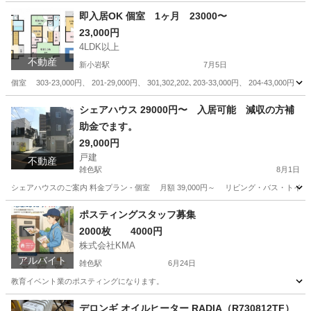
即入居OK 個室 1ヶ月 23000〜
23,000円
4LDK以上
不動産
新小岩駅
7月5日
個室 303-23,000円、 201-29,000円、 301,302,202､203-33,000円、 204
東京
葛飾区
新小岩駅
シェアハウス
押上駅
シェアハウス 29000円〜 入居可能 減収の方補
助金でます。
29,000円
戸建
不動産
雑色駅
8月1日
シェアハウスのご案内 料金プラン - 個室 月額 39,000円～ リビング・バス・トイレ
東京
大田区
雑色駅
シェアハウス
個室
ポスティングスタッフ募集
2000枚 4000円
株式会社KMA
アルバイト
雑色駅
6月24日
教育イベント業のポスティングになります。
東京
大田区
雑色駅
ポスティング
スタッフ
デロンギ オイルヒーター RADIA（R730812TF）