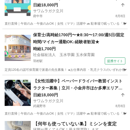
前のみOK
日給18,000円
サワムラガク立川
府中市
8月8日
直行直帰｜午前のみ・午後のみOK｜女性（ママ）活躍中 🚗 駐車場で眠っている「車」と
東京
府中市
インストラクター
ペーパードライバー
保育士/高時給1700円〜★8:30〜17:00/週5日/固定
時間/マイカー通勤OK♪経験者歓迎★
時給1,700円
社会福祉法人 玉水学園 玉水保育園
羽村駅
提携サイト
定員120名の認可保育園で派遣の先生募集！ ●お仕事内容 ・乳児クラスのいずれか複数
東京
羽村市
羽村駅
保育士
【女性活躍中】ペーパードライバー教習インスト
ラクター募集｜立川・小金井市ほか多摩エリア｜
午前のみOK
日給18,000円
サワムラガク立川
武蔵野市
8月8日
直行直帰｜午前のみ・午後のみOK｜女性（ママ）活躍中 🚗 駐車場で眠っている「車」と
東京
武蔵野市
インストラクター
ペーパードライバー
【何年も使っていない🧵】ミシンを査定
状態が悪くてもOK！最大限買取します