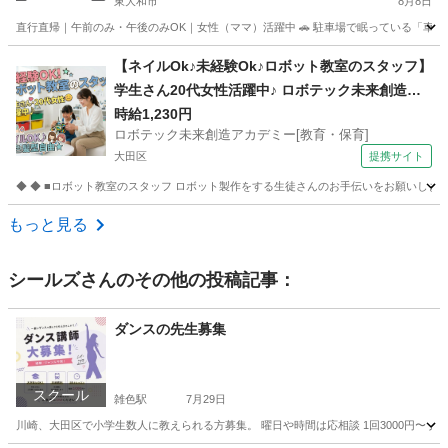
東大和市
8月8日
直行直帰｜午前のみ・午後のみOK｜女性（ママ）活躍中 🚗 駐車場で眠っている「車」と
東京
東大和市
インストラクター
ペーパードライバー
【ネイルОk♪未経験Оk♪ロボット教室のスタッフ】
学生さん20代女性活躍中♪ ロボテック未来創造ア
カデミー[教育・保育] 講師・インストラクター
時給1,230円
ロボテック未来創造アカデミー[教育・保育]
大田区
提携サイト
◆ ◆ ■ロボット教室のスタッフ ロボット製作をする生徒さんのお手伝いをお願いします
東京
大田区
インストラクター
もっと見る
シールズ
さんのその他の投稿記事：
ダンスの先生募集
スクール
雑色駅
7月29日
川崎、大田区で小学生数人に教えられる方募集。 曜日や時間は応相談 1回3000円〜 