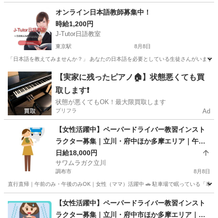
東京
新宿区
東中野駅
教育
業務
オンライン日本語教師募集中！
時給1,200円
J-Tutor日語教室
東京駅
8月8日
「日本語を教えてみませんか？」 あなたの日本語を必要としている生徒さんがいます！ 《
東京
中央区
東京駅
家庭教師
オンライン
【実家に残ったピアノ🏠】状態悪くても買
取します❗️
状態が悪くてもOK！最大限買取します
プリフラ
Ad
【女性活躍中】ペーパードライバー教習インスト
ラクター募集｜立川・府中ほか多摩エリア｜午前
のみOK
日給18,000円
サワムラガク立川
調布市
8月8日
直行直帰｜午前のみ・午後のみOK｜女性（ママ）活躍中 🚗 駐車場で眠っている「車」と
東京
調布市
インストラクター
ペーパードライバー
【女性活躍中】ペーパードライバー教習インスト
ラクター募集｜立川・府中市ほか多摩エリア｜午