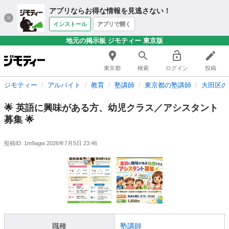
アプリならお得な情報を見逃さない！
インストール
アプリで開く
地元の掲示板 ジモティー 東京版
東京都
検索
ログイン
投稿
ジモティー
アルバイト
教育
塾講師
東京都の塾講師
大田区の
🌟 英語に興味がある方、幼児クラス／アシスタント
募集 🌟
投稿ID: 1m9agw
2026年7月5日 23:46
職種
塾講師