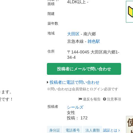
4LDK以上 -
面積
階建
築年数
地域
大田区
-
南六郷
京急本線 -
雑色駅
住所
〒144-0045 大田区南六郷1-
34-4
投稿者にメールで問い合わせ
投稿者に電話で問い合わせ
※問い合わせは会員登録とログイン必須です
きます。
迎です！
違反を報告
注意事項
投稿者
シールズ
女性
投稿： 172
身分証
電話番号
法人書類
認証とは