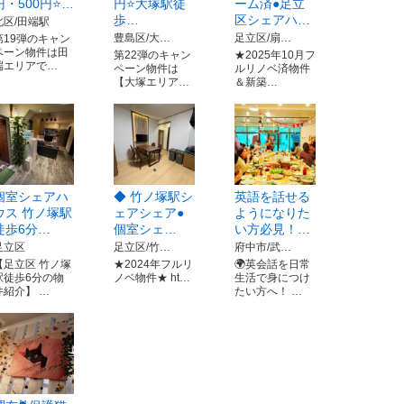
円・500円⭐️…
円⭐️大塚駅徒
ーム済●足立
歩…
区シェアハ…
北区/田端駅
豊島区/大…
足立区/扇…
第19弾のキャン
ペーン物件は田
第22弾のキャン
★2025年10月フ
端エリアで…
ペーン物件は
ルリノベ済物件
【大塚エリア…
＆新築…
個室シェアハ
◆ 竹ノ塚駅シ
英語を話せる
ウス 竹ノ塚駅
ェアシェア●
ようになりた
徒歩6分…
個室シェ…
い方必見！…
足立区
足立区/竹…
府中市/武…
【足立区 竹ノ塚
★2024年フルリ
🌍英会話を日常
駅徒歩6分の物
ノベ物件★ ht…
生活で身につけ
件紹介】 …
たい方へ！ …