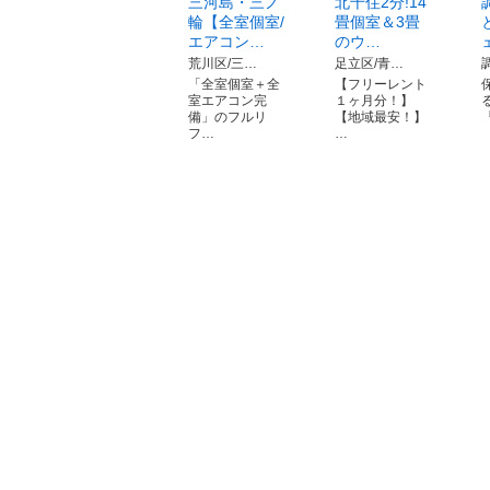
三河島・三ノ
北千住2分!14
輪【全室個室/
畳個室＆3畳
エアコン…
のウ…
荒川区/三…
足立区/青…
「全室個室＋全
【フリーレント
室エアコン完
１ヶ月分！】
備」のフルリ
【地域最安！】
『
フ…
…