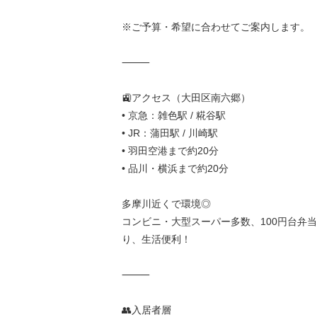
※ご予算・希望に合わせてご案内します。
⸻
🚉アクセス（大田区南六郷）
• 京急：雑色駅 / 糀谷駅
• JR：蒲田駅 / 川崎駅
• 羽田空港まで約20分
• 品川・横浜まで約20分
多摩川近くで環境◎
コンビニ・大型スーパー多数、100円台弁
り、生活便利！
⸻
👥入居者層