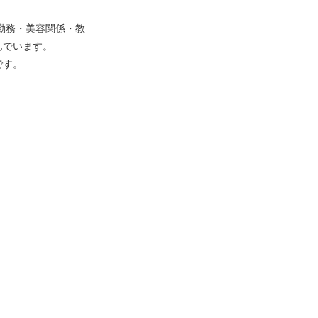
港勤務・美容関係・教
んでいます。
です。