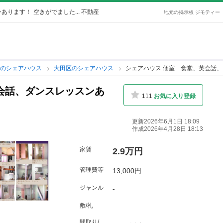
ンあります！
空きがでました... 不動産
地元の掲示板 ジモティー
都のシェアハウス
大田区のシェアハウス
シェアハウス 個室 食堂、英会話
会話、ダンスレッスンあ
111
お気に入り登録
更新2026年6月1日 18:09
作成2026年4月28日 18:13
家賃
2.9万円
管理費等
13,000円
ジャンル
-
敷/礼
間取り/