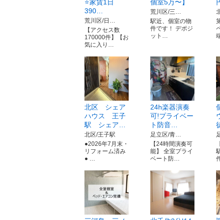
⭐️家賃1日
個室5万〜】
390…
荒川区/三…
荒川区/日…
駅近、個室の物
件です！ デポジ
【アクセス数
ット…
170000件】【お
気に入り…
北区 シェア
24h楽器演奏
ハウス 王子
可!プライベー
駅 シェア…
ト防音…
北区/王子駅
足立区/青…
●2026年7月末・
【24時間演奏可
リフォーム済み
能】 全室プライ
● …
ベート防…