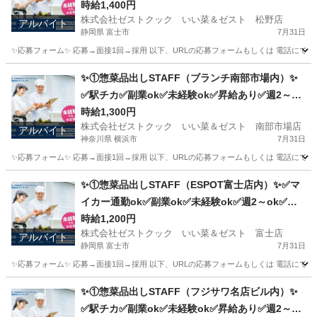
時給1,400円
株式会社ゼストクック いい菜＆ゼスト 松野店
アルバイト
静岡県 富士市
7月31日
✨応募フォーム✨ 応募→面接1回→採用 以下、URLの応募フォームもしくは 電話にて「求人応募希望」の旨
静岡
富士市
キッチン
ポテト
✨①惣菜品出しSTAFF（ブランチ南部市場内）✨
✅駅チカ✅副業ok✅未経験ok✅昇給あり✅週2～ok
✅扶養内ok
時給1,300円
株式会社ゼストクック いい菜＆ゼスト 南部市場店
アルバイト
神奈川県 横浜市
7月31日
✨応募フォーム✨ 応募→面接1回→採用 以下、URLの応募フォームもしくは 電話にて「求人応募希望」の旨
神奈川
横浜市
キッチン
スタッフ
✨①惣菜品出しSTAFF（ESPOT富士店内）✨✅マ
イカー通勤ok✅副業ok✅未経験ok✅週2～ok✅昇
給あり✅扶養内ok
時給1,200円
株式会社ゼストクック いい菜＆ゼスト 富士店
アルバイト
静岡県 富士市
7月31日
✨応募フォーム✨ 応募→面接1回→採用 以下、URLの応募フォームもしくは 電話にて「求人応募希望」の旨、
静岡
富士市
キッチン
スタッフ
✨①惣菜品出しSTAFF（フジサワ名店ビル内）✨
✅駅チカ✅副業ok✅未経験ok✅昇給あり✅週2～ok