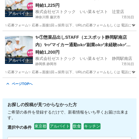
内ok
時給1,225円
株式会社ゼストクック いい菜＆ゼスト 辻堂店
アルバイト
神奈川県 藤沢市
7月31日
✨応募フォーム✨ 応募→面接1回→採用 以下、URLの応募フォームもしくは 電話にて「求人応募希望」の旨
神奈川
藤沢市
キッチン
スタッフ
✨①惣菜品出しSTAFF（エスポット静岡駅南店
内）✨✅マイカー通勤ok✅副業ok✅未経験ok✅扶
養内ok✅週2～ok
時給1,200円
株式会社ゼストクック いい菜＆ゼスト 静岡駅南店
アルバイト
静岡県 静岡市
7月31日
✨応募フォーム✨ 応募→面接1回→採用 以下、URLの応募フォームもしくは 電話にて「求人応募希望」の旨
静岡
静岡市
キッチン
スタッフ
ページTOPへ
お探しの投稿が見つからなかった方
ご希望の条件を登録するだけで、新着情報をいち早くお届け出来ま
す。
東京都
アルバイト
飲食
キッチン
選択中の条件