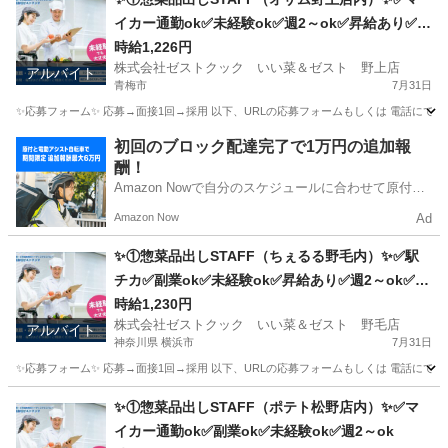
イカー通勤ok✅未経験ok✅週2～ok✅昇給あり✅扶
養内ok
時給1,226円
株式会社ゼストクック いい菜＆ゼスト 野上店
アルバイト
青梅市
7月31日
✨応募フォーム✨ 応募→面接1回→採用 以下、URLの応募フォームもしくは 電話にて「求人応募希望」の旨、
東京
青梅市
キッチン
スタッフ
初回のブロック配達完了で1万円の追加報
酬！
Amazon Nowで自分のスケジュールに合わせて原付や
電動アシスト自転車で配達し、報酬を獲得しましょ
Amazon Now
Ad
う！
✨①惣菜品出しSTAFF（ちぇるる野毛内）✨✅駅
チカ✅副業ok✅未経験ok✅昇給あり✅週2～ok✅扶
養内ok
時給1,230円
株式会社ゼストクック いい菜＆ゼスト 野毛店
アルバイト
神奈川県 横浜市
7月31日
✨応募フォーム✨ 応募→面接1回→採用 以下、URLの応募フォームもしくは 電話にて「求人応募希望」の旨、
神奈川
横浜市
キッチン
野毛
✨①惣菜品出しSTAFF（ポテト松野店内）✨✅マ
イカー通勤ok✅副業ok✅未経験ok✅週2～ok