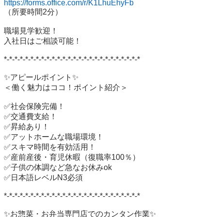
https://forms.office.com/r/K1LhuEhyFb
（所要時間2分）

職場見学歓迎！

入社日はご相談可能！

*-*-*-*-*-*-*-*-*-*-*-*-*-*-*-*-*-*-*-*-*-*-*-*-*-*

✨アピールポイント✨

＜働く魅力はココ！ポイント紹介＞

✅社会保険完備！

✅交通費支給！

✅昇給あり！

✅アットホームな職場環境！

✅スキマ時間を有効活用！

✅産前産後・育児休暇（復職率100％）

✅子供の体調など急なお休みok

✅日本語レベルN3必須

*-*-*-*-*-*-*-*-*-*-*-*-*-*-*-*-*-*-*-*-*-*-*-*-*-*

✨お惣菜・お弁当専門店でのカンタン作業✨
