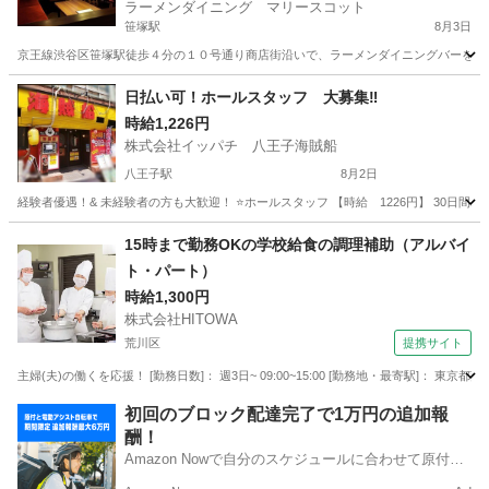
ラーメンダイニング マリースコット
笹塚駅
8月3日
京王線渋谷区笹塚駅徒歩４分の１０号通り商店街沿いで、ラーメンダイニングバーを営業
東京
渋谷区
笹塚駅
レストラン
スタッフ
日払い可！ホールスタッフ 大募集‼︎
時給1,226円
株式会社イッパチ 八王子海賊船
八王子駅
8月2日
経験者優遇！& 未経験者の方も大歓迎！ ⭐️ホールスタッフ 【時給 1226円】 30日間出勤
東京
八王子市
八王子駅
居酒屋
スタッフ
15時まで勤務OKの学校給食の調理補助（アルバイ
ト・パート）
時給1,300円
株式会社HITOWA
荒川区
提携サイト
主婦(夫)の働くを応援！ [勤務日数]： 週3日~ 09:00~15:00 [勤務地・最寄駅]： 東京都
東京
荒川区
その他
初回のブロック配達完了で1万円の追加報
酬！
Amazon Nowで自分のスケジュールに合わせて原付や
電動アシスト自転車で配達し、報酬を獲得しましょ