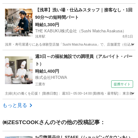
東京
大田区
蒲田駅
その他
大人
【浅草】洗い場・仕込みスタッフ｜接客なし・1回
90分〜の短時間パート
時給1,300円
THE KABUKU株式会社（Sushi Matcha Asakusa）
浅草駅
8月1日
浅草・寿司屋通りにある体験型店舗「Sushi Matcha Asakusa」で、店舗運営
東京
台東区
浅草駅
キッチン
週3日～の福祉施設での調理員（アルバイト・パー
ト）
時給1,400円
株式会社HITOWA
三鷹市
提携サイト
主婦(夫)の働くを応援！ [勤務日数]： 週3日~ 05:00~14:00 [勤務地・最寄駅]： 東京
東京
三鷹市
その他
もっと見る
㈱ZESTCOOK
さんのその他の投稿記事：
✨①惣菜品出しSTAFF（ショッピングタウンあい