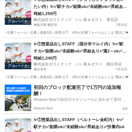
たい内）✨✅駅チカ✅副業ok✅未経験ok✅昇給あり
✅週1～ok✅扶養内ok
時給1,250円
株式会社ゼストクック いい菜＆ゼスト 港北店
アルバイト
神奈川県 横浜市
7月31日
✨応募フォーム✨ 応募→面接1回→採用 以下、URLの応募フォームもしくは 電話にて「求人応募希望」の旨
神奈川
横浜市
キッチン
スタッフ
✨①惣菜品出しSTAFF（国分寺マルイ内）✨✅駅
チカ✅副業ok✅未経験ok✅昇給あり✅週2～ok✅扶
養内ok
時給1,240円
株式会社ゼストクック いい菜＆ゼスト 国分寺店
アルバイト
国分寺市
7月31日
✨応募フォーム✨ 応募→面接1回→採用 以下、URLの応募フォームもしくは 電話にて「求人応募希望」の旨
東京
国分寺市
キッチン
スタッフ
初回のブロック配達完了で1万円の追加報
酬！
Amazon Nowで自分のスケジュールに合わせて原付や
電動アシスト自転車で配達し、報酬を獲得しましょ
Amazon Now
Ad
う！
✨①惣菜品出しSTAFF（ベルトーレ金町内）✨✅
駅チカ✅副業ok✅未経験ok✅昇給あり✅扶養内ok