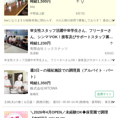
時給1,500円
trio
中野坂上駅
8月7日
barになりますが経験有無に関わらず、 その人柄の採用で募集しておりす！ 過去には
東京
中野区
中野坂上駅
飲食
ソムリエ
🌸女性スタッフ活躍中🌸学生さん、フリーターさ
ん、シンママOK！接客及びサポートスタッフ募
集！
時給1,230円
有限会社ミックスナッツ
長原駅
8月6日
🌸女性スタッフ活躍中🌸学生さん、フリーターさんOK！接客及びサポートスタッフ募集
東京
大田区
長原駅
カフェ
スタッフ
週3日～の福祉施設での調理員（アルバイト・パー
ト）
時給1,350円
株式会社HITOWA
板橋区
提携サイト
主婦(夫)の働くを応援！ [勤務日数]： 週3日~ 05:30~14:30 [勤務地・最寄駅]： 東京都
東京
板橋区
その他
＼2026年4月OPEN／未経験OK◆保育園で調理