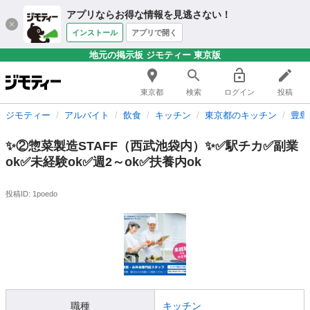
アプリならお得な情報を見逃さない！
インストール
アプリで開く
地元の掲示板 ジモティー 東京版
東京都
検索
ログイン
投稿
ジモティー
アルバイト
飲食
キッチン
東京都のキッチン
豊島
✨②惣菜製造STAFF（西武池袋内）✨✅駅チカ✅副業
ok✅未経験ok✅週2～ok✅扶養内ok
投稿ID: 1poedo
職種
キッチン