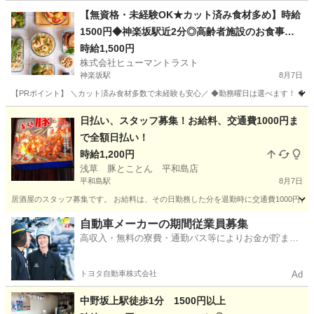
【無資格・未経験OK★カット済み食材多め】時給
1500円◆神楽坂駅近2分◎高齢者施設のお食事調
理(ES1W-3808)
時給1,500円
株式会社ヒューマントラスト
神楽坂駅
8月7日
【PRポイント】 ＼カット済み食材多数で未経験も安心／ ◆勤務曜日は選べます！ ◆神
東京
新宿区
神楽坂駅
キッチン
日払い、スタッフ募集！お給料、交通費1000円ま
で全額日払い！
時給1,200円
浅草 豚とことん 平和島店
平和島駅
8月7日
居酒屋のスタッフ募集です。 お給料は、その日勤務した分を退勤時に交通費1000円ま
東京
大田区
平和島駅
居酒屋
スタッフ
自動車メーカーの期間従業員募集
高収入・無料の寮費・通勤バス等によりお金が貯まり
やすい環境
トヨタ自動車株式会社
Ad
中野坂上駅徒歩1分 1500円以上