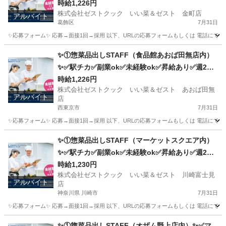
時給1,226円
株式会社ゼストクック いい菜＆ゼスト 金町店
アルバイト
葛飾区
7月31日
✨応募フォーム✨ 応募→面接1回→採用 以下、URLの応募フォームもしくは 電話にて「求人応募希望」の旨、
東京
葛飾区
キッチン
スタッフ
✨①惣菜品出しSTAFF（食品館あおば田無店内）
✨✅駅チカ✅副業ok✅未経験ok✅昇給あり✅週2～
ok✅扶養内ok
時給1,226円
株式会社ゼストクック いい菜＆ゼスト あおば田無
アルバイト
店
西東京市
7月31日
✨応募フォーム✨ 応募→面接1回→採用 以下、URLの応募フォームもしくは 電話にて「求人応募希望」の旨
東京
西東京市
キッチン
スタッフ
✨①惣菜品出しSTAFF（マーケットスクエア内）
✨✅駅チカ✅副業ok✅未経験ok✅昇給あり✅週2～
ok✅扶養内ok
時給1,230円
株式会社ゼストクック いい菜＆ゼスト 川崎富士見
アルバイト
店
神奈川県 川崎市
7月31日
✨応募フォーム✨ 応募→面接1回→採用 以下、URLの応募フォームもしくは 電話にて「求人応募希望」の旨
神奈川
川崎市
キッチン
スタッフ
✨①惣菜品出しSTAFF（オザム野上店内）✨✅マ