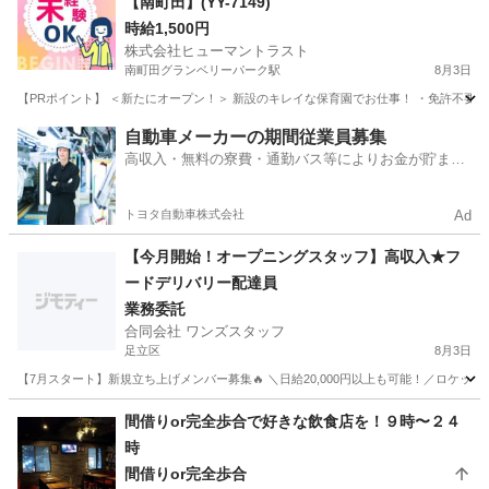
【南町田】(YY-7149)
時給1,500円
株式会社ヒューマントラスト
南町田グランベリーパーク駅
8月3日
【PRポイント】 ＜新たにオープン！＞ 新設のキレイな保育園でお仕事！ ・免許不要！未経
東京
町田市
南町田グランベリーパーク駅
キッチン
自動車メーカーの期間従業員募集
高収入・無料の寮費・通勤バス等によりお金が貯まり
やすい環境
トヨタ自動車株式会社
Ad
【今月開始！オープニングスタッフ】高収入★フ
ードデリバリー配達員
業務委託
合同会社 ワンズスタッフ
足立区
8月3日
【7月スタート】新規立ち上げメンバー募集🔥 ＼日給20,000円以上も可能！／ロケット
東京
足立区
デリバリー
オープニング
間借りor完全歩合で好きな飲食店を！９時〜２４
時
間借りor完全歩合