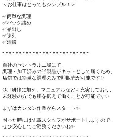
＜お仕事はとってもシンプル！＞

✅簡単な調理

✅パック詰め

✅品出し

✅陳列

✅清掃

*-*-*-*-*-*-*-*-*-*-*-*-*-*-*-*-*-*-*-*-*-*-*-*-*-*

自社のセントラル工場にて、

調理・加工済みの半製品がキットとして届くため、

店舗では簡単な調理のみで即販売が可能です✨

OJT研修に加え、マニュアルなども充実しており、

未経験の方でも腰を据えて働くことが可能です✨

まずはカンタン作業からスタート✨

困った時には先輩スタッフがサポートしますので、

ぜひ安心してご勤務くださいね✨
