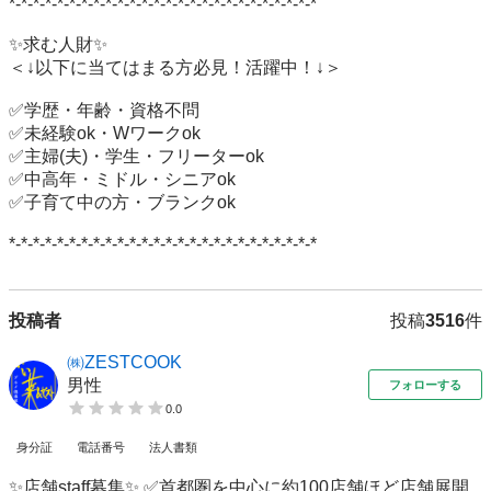
*-*-*-*-*-*-*-*-*-*-*-*-*-*-*-*-*-*-*-*-*-*-*-*-*-*

✨求む人財✨

＜↓以下に当てはまる方必見！活躍中！↓＞

✅学歴・年齢・資格不問

✅未経験ok・Wワークok

✅主婦(夫)・学生・フリーターok

✅中高年・ミドル・シニアok

✅子育て中の方・ブランクok

*-*-*-*-*-*-*-*-*-*-*-*-*-*-*-*-*-*-*-*-*-*-*-*-*-*
投稿者
投稿
3516
件
㈱ZESTCOOK
男性
フォローする
0.0
身分証
電話番号
法人書類
✨店舗staff募集✨ ✅首都圏を中心に約100店舗ほど店舗展開