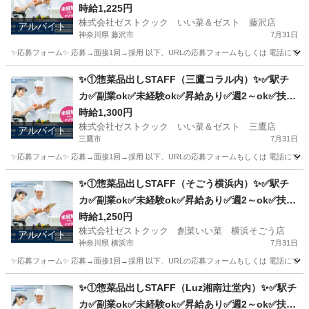
✅扶養内ok
時給1,225円
株式会社ゼストクック いい菜＆ゼスト 藤沢店
アルバイト
神奈川県 藤沢市
7月31日
✨応募フォーム✨ 応募→面接1回→採用 以下、URLの応募フォームもしくは 電話にて「求人応募希望」の旨、
神奈川
藤沢市
キッチン
スタッフ
✨①惣菜品出しSTAFF（三鷹コラル内）✨✅駅チ
カ✅副業ok✅未経験ok✅昇給あり✅週2～ok✅扶養
内ok
時給1,300円
株式会社ゼストクック いい菜＆ゼスト 三鷹店
アルバイト
三鷹市
7月31日
✨応募フォーム✨ 応募→面接1回→採用 以下、URLの応募フォームもしくは 電話にて「求人応募希望」の旨、
東京
三鷹市
キッチン
スタッフ
✨①惣菜品出しSTAFF（そごう横浜内）✨✅駅チ
カ✅副業ok✅未経験ok✅昇給あり✅週2～ok✅扶養
内ok
時給1,250円
株式会社ゼストクック 創菜いい菜 横浜そごう店
アルバイト
神奈川県 横浜市
7月31日
✨応募フォーム✨ 応募→面接1回→採用 以下、URLの応募フォームもしくは 電話にて「求人応募希望」の旨
神奈川
横浜市
キッチン
そごう
✨①惣菜品出しSTAFF（Luz湘南辻堂内）✨✅駅チ
カ✅副業ok✅未経験ok✅昇給あり✅週2～ok✅扶養