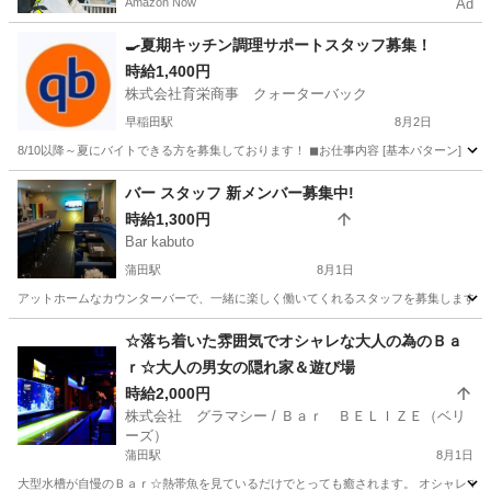
Amazon Now
Ad
う！
🍳夏期キッチン調理サポートスタッフ募集！
時給1,400円
株式会社育栄商事 クォーターバック
早稲田駅
8月2日
8/10以降～夏にバイトできる方を募集しております！ ◼お仕事内容 [基本パターン] ①１
東京
新宿区
早稲田駅
その他
スタッフ
バー スタッフ 新メンバー募集中!
時給1,300円
Bar kabuto
蒲田駅
8月1日
アットホームなカウンターバーで、一緒に楽しく働いてくれるスタッフを募集します！ お
東京
大田区
蒲田駅
バーテンダー
スタッフ
☆落ち着いた雰囲気でオシャレな大人の為のＢａ
ｒ☆大人の男女の隠れ家＆遊び場
時給2,000円
株式会社 グラマシー / Ｂａｒ ＢＥＬＩＺＥ（ベリ
ーズ）
蒲田駅
8月1日
大型水槽が自慢のＢａｒ☆熱帯魚を見ているだけでとっても癒されます。 オシャレで落