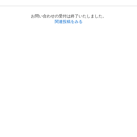
お問い合わせの受付は終了いたしました。
関連投稿をみる
初めての方へ
利用規約
プライバシーポリシー
プライバシー・ステートメント
健全化に資する運用方針
お問い合わせ
運営会社
サイトマップ
ご利用ガイド
フリーワードで探す
PC版で表示
都道府県選択
特定商取引法の表示
利用者情報の外部送信について
© 2011-
2026
Jmty, Inc.