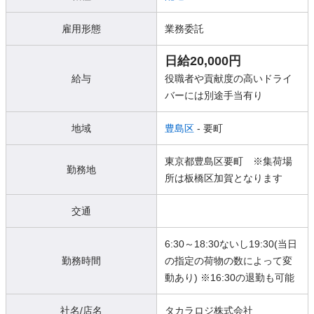
雇用形態
業務委託
日給20,000円
給与
役職者や貢献度の高いドライ
バーには別途手当有り
地域
豊島区
- 要町
東京都豊島区要町 ※集荷場
勤務地
所は板橋区加賀となります
交通
6:30～18:30ないし19:30(当日
勤務時間
の指定の荷物の数によって変
動あり) ※16:30の退勤も可能
社名/店名
タカラロジ株式会社