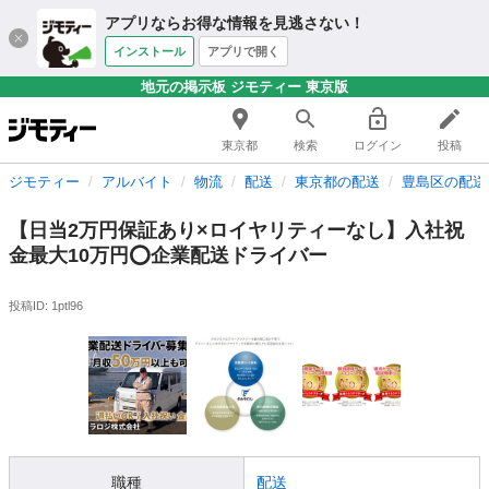
アプリならお得な情報を見逃さない！
インストール
アプリで開く
地元の掲示板 ジモティー 東京版
東京都
検索
ログイン
投稿
ジモティー
アルバイト
物流
配送
東京都の配送
豊島区の配送
【日当2万円保証あり×ロイヤリティーなし】入社祝
金最大10万円⭕️企業配送ドライバー
投稿ID: 1ptl96
職種
配送