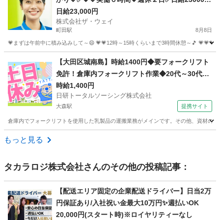
以上稼げちゃいます😄
日給23,000円
株式会社ザ・ウェイ
町田駅
8月8日
💗まずは午前中に積み込みして～😄 💗💗12時～15時くらいまで3時間休憩～🎵 💗💗
東京
町田市
町田駅
配送
ギグワーク
【大田区城南島】時給1400円◆要フォークリフト
免許！倉庫内フォークリフト作業◆20代～30代活
躍中
時給1,400円
日研トータルソーシング株式会社
大森駅
提携サイト
倉庫内でフォークリフトを使用した乳製品の運搬業務がメインです。その他、資材の入出荷
東京
大田区
大森駅
ドライバー
もっと見る
タカラロジ株式会社
さんのその他の投稿記事：
【配送エリア固定の企業配送ドライバー】日当2万
円保証あり/入社祝い金最大10万円✨週払いOK
20,000円(スタート時)※ロイヤリティーなし