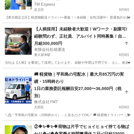
TM Express
足立区
8月8日
【東京都足立区】軽貨物配送ドライバー募集！✨未経験・女性活躍中✨ 普通免許があれば
東京
足立区
ドライバー
社用車
【人柄採用】未経験者大歓迎！Wワーク・副業可/
経験問わず、正社員、アルバイト同時募集！自由
度MAXの会社で働きませんか？
月給300,000円
有限会社松雄運送
東久留米駅
8月8日
当社は【人柄】を重視して採用しております。 経験や学歴は不問です。 もし、過去にあ
東京
東久留米市
東久留米駅
ドライバー
スポット
🚚 軽貨物｜平和島の宅配水｜最大月85万円の実
績・15時終わり
1日の業務委託報酬目安27,000〜36,000円（税
別）
株式会社YMT
大田区
8月8日
＼📩「平和島の宅配水（15時終わり）」と送るだけでOK／ 🚚 軽貨物ドライバー（黒ナンバ
東京
大田区
ドライバー
貨物
②🔶✨🔶✨🔶荷物は片手でヒョイヒョイ持てる物ば
かり🔷✅🔶🔷実働６時間💗週休２日✅日給23000円