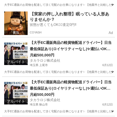
大手EC通販のお荷物を配達して頂く宅配のお仕事になります✨ 【他案件と比較した際の
神奈川
横浜市
ドライバー
貨物
【実家の押し入れ整理】眠っている人形あ
りませんか？
状態が悪くてもOK🙆‍♀️査定0円‼️
COYASH
Ad
【大手EC通販商品の軽貨物配送ドライバー】日当
最低保証あり(ロイヤリティーなし)✨週払いOK⭕️
普通免許さえあれば即稼働可
月給500,000円
タカラロジ株式会社
アルバイト
埼玉県 上尾市
6月12日
大手EC通販のお荷物を配達して頂く宅配のお仕事になります✨ 【他案件と比較した際の
埼玉
上尾市
ドライバー
貨物
【大手EC通販商品の軽貨物配送ドライバー】日当
最低保証あり(ロイヤリティーなし)✨週払いOK⭕️
普通免許さえあれば即稼働可
月給500,000円
タカラロジ株式会社
アルバイト
埼玉県 狭山市
6月12日
大手EC通販のお荷物を配達して頂く宅配のお仕事になります✨ 【他案件と比較した際の