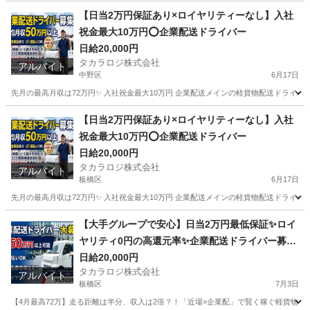
東京
北区
ドライバー
手数料
【日当2万円保証あり×ロイヤリティーなし】入社
祝金最大10万円⭕️企業配送ドライバー
日給20,000円
タカラロジ株式会社
アルバイト
中野区
6月17日
先月の最高月収は72万円✨ 入社祝金最大10万円 企業配送メインの軽貨物配送ドライバ
東京
中野区
配送
貨物
【日当2万円保証あり×ロイヤリティーなし】入社
祝金最大10万円⭕️企業配送ドライバー
日給20,000円
タカラロジ株式会社
アルバイト
板橋区
6月17日
先月の最高月収は72万円✨ 入社祝金最大10万円 企業配送メインの軽貨物配送ドライバ
東京
板橋区
配送
貨物
【大手グループで安心】日当2万円最低保証✨ロイ
ヤリティ0円の高還元率✨企業配送ドライバー募集
＜週払いOK／祝金あり＞
日給20,000円
タカラロジ株式会社
アルバイト
板橋区
7月3日
【4月最高72万】走る距離は半分、収入は2倍？！「近場×企業配」で賢く稼ぐ軽貨物ドライバ