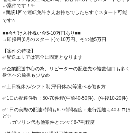
い案件です！✨

⭐️面談1回で運転免許さえお持ちでしたらすぐスタート可能
です⭐️

■■今だけ入社祝い金5-10万円あり■■

→即採用(6月のスタート)で10万円、その他5万円

【案件の特徴】

✅配送エリアは完全に固定となります

✅企業配送中心の為、リピーターの配送先や複数個口も多く
身体への負担も少なめ

✅土日祝休み/シフト制(平日休み)等選べる働き方

✅1日の配達件数：50-70件程(午前40-50件)、(午後10-20件)

✅1日の実際の配達時間も6-7時間程度＋走行距離も40キロほ
ど✨

　→ガソリン代も他案件と比べて6-7割程度
