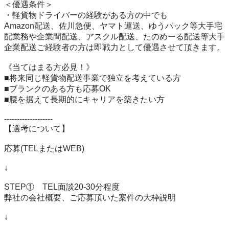
＜優遇条件＞

・軽貨物ドライバーの経験がある方の中でも

Amazon配送、佐川急便、ヤマト運送、ゆうパック等大手宅
配業務や企業間配送、アスクル配送、たのめーる配送等大手
企業配送ご経験者の方は即戦力として優遇させて頂きます。

《当てはまる方必見！》

■将来同じ軽貨物配送事業で独立を考えている方

■ブランクのある方も応募OK

■腰を据えて長期的にキャリアを築きたい方

-------------------

【選考について】

応募(TELまたはWEB)

↓

STEP①　TEL面談20-30分程度

弊社の会社概要、ご応募頂いた案件の大枠説明

↓
