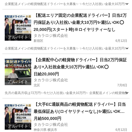
企業配送メインの軽貨物配送ドライバーを大募集✨ ✨今だけ入社祝い金最大10万円✨ 【他案件と
東京
品川区
ドライバー
貨物
【配送エリア固定の企業配送ドライバー】日当2万
円保証あり/入社祝い金最大10万円✨週払いOK⭕️
20,000円(スタート時)※ロイヤリティーなし
タカラロジ株式会社
アルバイト
新宿区
6月12日
企業配送メインの軽貨物配送ドライバーを大募集✨ ✨今だけ入社祝い金最大10万円✨ 【他案件と
東京
新宿区
ドライバー
貨物
【企業配中心の軽貨物ドライバー】日当2万円保証
あり×入社祝金最大10万円✨週払いOK⭕️
日給20,000円
タカラロジ株式会社
アルバイト
北区
7月8日
先月の最高月収は72万円✨今だけ入社祝い金最大10万円✨ 企業配送メインの軽貨物配送
東京
北区
ドライバー
貨物
【大手EC通販商品の軽貨物配送ドライバー】日当
最低保証あり(ロイヤリティーなし)✨週払いOK⭕️
普通免許さえあれば即稼働可
月給500,000円
タカラロジ株式会社
アルバイト
神奈川県 横浜市
6月12日