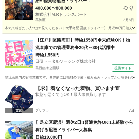
給‼️ 軽貨物配送ドライバー！
400.000〜800.000
株式会社M.Rトランスポート
葛飾区
8月8日
本気で稼ぎたい人“だけ”見てください｜大手宅配 委託ドライバー】 月収80万円超え！現実
東京
葛飾区
配送
給料
【江戸川区臨海町】時給1550円◆未経験OK！物
流倉庫での管理業務◆20代～30代活躍中
時給1,550円
日研トータルソーシング株式会社
葛西臨海公園駅
提携サイト
物流倉庫内の管理業務です。具体的には機材の準備・積み込み・ラップがけ等を行います
東京
江戸川区
葛西臨海公園駅
ドライバー
【求】着なくなった着物、買います👘
状態が悪くてもOK！最大限買取します
プリフラ
Ad
〖足立区鹿浜〗週休2日!!普通免許OK!!未経験から
稼げる配送ドライバー大募集
日給19,000円