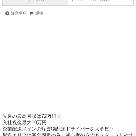
注意事項
通報
先月の最高月収は72万円✨

入社祝金最大10万円

企業配送メインの軽貨物配送ドライバーを大募集✨

配送エリアは完全固定の為、初心者の方でもスタートしやす