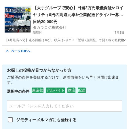
東京
板橋区
ドライバー
ロイヤリティ
【大手グループで安心】日当2万円最低保証✨ロイ
ヤリティ0円の高還元率✨企業配送ドライバー募集
＜週払いOK／祝金あり＞
日給20,000円
タカラロジ株式会社
アルバイト
新宿区
7月3日
【4月最高72万】走る距離は半分、収入は2倍？！「近場×企業配」で賢く稼ぐ軽貨物ドライバ
東京
新宿区
ドライバー
ロイヤリティ
ページTOPへ
お探しの投稿が見つからなかった方
ご希望の条件を登録するだけで、新着情報をいち早くお届け出来ま
す。
東京都
アルバイト
物流
配送
選択中の条件
ジモティーメルマガにも登録する