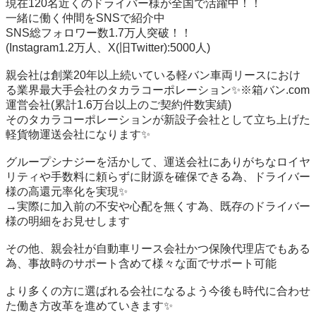
現在120名近くのドライバー様が全国で活躍中！！

一緒に働く仲間をSNSで紹介中

SNS総フォロワー数1.7万人突破！！

(Instagram1.2万人、X(旧Twitter):5000人)

親会社は創業20年以上続いている軽バン車両リースにおけ
る業界最大手会社のタカラコーポレーション✨※箱バン.com
運営会社(累計1.6万台以上のご契約件数実績)

そのタカラコーポレーションが新設子会社として立ち上げた
軽貨物運送会社になります✨

グループシナジーを活かして、運送会社にありがちなロイヤ
リティや手数料に頼らずに財源を確保できる為、ドライバー
様の高還元率化を実現✨

→実際に加入前の不安や心配を無くす為、既存のドライバー
様の明細をお見せします

その他、親会社が自動車リース会社かつ保険代理店でもある
為、事故時のサポート含めて様々な面でサポート可能

より多くの方に選ばれる会社になるよう今後も時代に合わせ
た働き方改革を進めていきます✨
