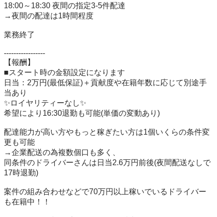
18:00～18:30 夜間の指定3-5件配達

→夜間の配達は1時間程度

業務終了

-----------------

【報酬】

■スタート時の金額設定になります

日当：2万円(最低保証)＋貢献度や在籍年数に応じて別途手
当あり

✨ロイヤリティーなし✨

希望により16:30退勤も可能(単価の変動あり)

配達能力が高い方やもっと稼ぎたい方は1個いくらの条件変
更も可能

→企業配送の為複数個口も多く、

同条件のドライバーさんは日当2.6万円前後(夜間配送なしで
17時退勤)

案件の組み合わせなどで70万円以上稼いでいるドライバー
も在籍中！！
