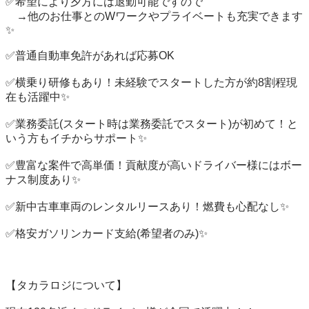
✅希望により夕方には退勤可能ですので

　→他のお仕事とのWワークやプライベートも充実できます
✨

✅普通自動車免許があれば応募OK

✅横乗り研修もあり！未経験でスタートした方が約8割程現
在も活躍中✨

✅業務委託(スタート時は業務委託でスタート)が初めて！と
いう方もイチからサポート✨

✅豊富な案件で高単価！貢献度が高いドライバー様にはボー
ナス制度あり✨

✅新中古車車両のレンタルリースあり！燃費も心配なし✨

✅格安ガソリンカード支給(希望者のみ)✨

【タカラロジについて】
