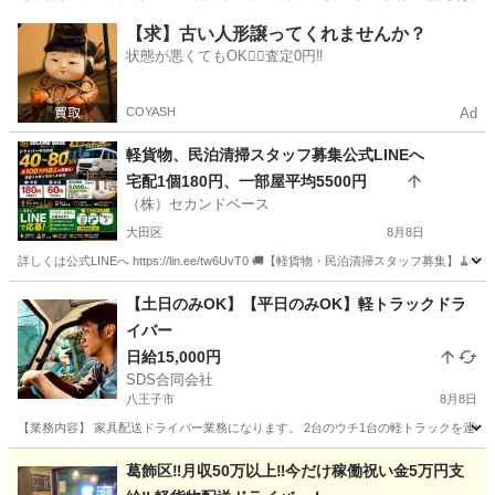
東京
大田区
ドライバー
Amazon
【求】古い人形譲ってくれませんか？
状態が悪くてもOK🙆‍♀️査定0円‼️
COYASH
Ad
軽貨物、民泊清掃スタッフ募集公式LINEへ
宅配1個180円、一部屋平均5500円
（株）セカンドベース
大田区
8月8日
詳しくは公式LINEへ https://lin.ee/tw6UvT0 🚚【軽貨物・民泊清掃スタッフ募集
東京
大田区
ドライバー
スタッフ
【土日のみOK】【平日のみOK】軽トラックドラ
イバー
日給15,000円
SDS合同会社
八王子市
8月8日
【業務内容】 家具配送ドライバー業務になります。 2台のウチ1台の軽トラックを運転し
東京
八王子市
ドライバー
軽トラック
葛飾区‼️月収50万以上‼️今だけ稼働祝い金5万円支