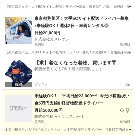
【東京都足立区】大手ECサイトの配送ドライバー募集！普通免許でOK！未経験・年齢
東京
足立区
ドライバー
積み込み
東京都荒川区！大手ECサイト配送ドライバー募集
♪未経験OK！週休2日・車両レンタル◎
日給20,000円
株式会社カメレオン
荒川区
8月8日
【東京都荒川区】大手ECサイトの軽貨物ドライバー募集！未経験OK☆普通免許があれば
東京
荒川区
ドライバー
積み込み
【求】着なくなった着物、買います👘
状態が悪くてもOK！最大限買取します
プリフラ
Ad
未経験OK！ 平均日給23.000〜‼️ 今だけ稼働祝い
金5万円支給‼️ 軽貨物配達ドライバー
月給500,000円
株式会社M.Rトランスポート
墨田区
8月8日
本気で稼ぎたい人“だけ”見てください｜大手宅配 委託ドライバー】 月収80万円超え！現実