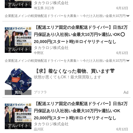
タカラロジ株式会社
アルバイト
埼玉県 川口市
6月12日
企業配送メインの軽貨物配送ドライバーを大募集✨ ✨今だけ入社祝い金最大10万円✨ 【他案件と
埼玉
川口市
ドライバー
貨物
【配送エリア固定の企業配送ドライバー】日当2万
円保証あり/入社祝い金最大10万円✨週払いOK⭕️
20,000円(スタート時)※ロイヤリティーなし
タカラロジ株式会社
アルバイト
中野区
6月12日
企業配送メインの軽貨物配送ドライバーを大募集✨ ✨今だけ入社祝い金最大10万円✨ 【他案件と
東京
中野区
ドライバー
貨物
【求】着なくなった着物、買います👘
状態が悪くてもOK！最大限買取します
プリフラ
Ad
【配送エリア固定の企業配送ドライバー】日当2万
円保証あり/入社祝い金最大10万円✨週払いOK
20,000円(スタート時)※ロイヤリティーなし
タカラロジ株式会社
アルバイト
品川区
6月12日