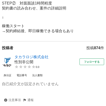
STEP②　対面面談1時間程度

契約書の読み合わせ、案件の詳細説明

↓

稼働スタート

→契約締結後、即日稼働できる場合もあり
投稿者
投稿
874
件
タカラロジ株式会社
性別非公開
フォローする
0.0
身分証
電話番号
法人書類
自己紹介文が設定されていません
注意事項
通報