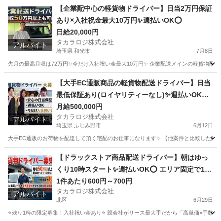
埼玉
狭山市
ドライバー
貨物
【企業配中心の軽貨物ドライバー】日当2万円保証
あり×入社祝金最大10万円✨週払いOK⭕️
日給20,000円
タカラロジ株式会社
アルバイト
埼玉県 和光市
7月8日
先月の最高月収は72万円✨今だけ入社祝い金最大10万円✨ 企業配送メインの軽貨物配送
埼玉
和光市
ドライバー
貨物
【大手EC通販商品の軽貨物配送ドライバー】日当
最低保証あり(ロイヤリティーなし)✨週払いOK⭕️
普通免許さえあれば即稼働可
月給500,000円
タカラロジ株式会社
アルバイト
埼玉県 ふじみ野市
6月12日
大手EC通販のお荷物を配達して頂く宅配のお仕事になります✨ 【他案件と比較した際の
埼玉
ふじみ野市
ドライバー
貨物
【ドラックストア商品配送ドライバー】朝はゆっ
くり10時スタート✨週払いOK⭕️ エリア固定で15
分圏内／月収40万〜60万円
1件あたり600円～700円
タカラロジ株式会社
アルバイト
北区
6月29日
⭐️残り1枠の限定募集！入社祝い金あり⭐️ 親会社がリース最大手だから「高単価×手数料な