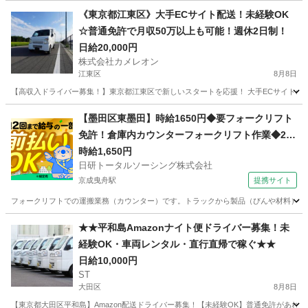
東京
墨田区
配送
一日
《東京都江東区》大手ECサイト配送！未経験OK
☆普通免許で月収50万以上も可能！週休2日制！
日給20,000円
株式会社カメレオン
江東区
8月8日
【高収入ドライバー募集！】東京都江東区で新しいスタートを応援！ 大手ECサイトの配
東京
江東区
ドライバー
積み込み
【墨田区東墨田】時給1650円◆要フォークリフト
免許！倉庫内カウンターフォークリフト作業◆20
代～30代活躍中
時給1,650円
日研トータルソーシング株式会社
京成曳舟駅
提携サイト
フォークリフトでの運搬業務（カウンター）です。トラックから製品（びんや材料）を積
東京
墨田区
京成曳舟駅
ドライバー
★★平和島Amazonナイト便ドライバー募集！未
経験OK・車両レンタル・直行直帰で稼ぐ★★
日給10,000円
ST
大田区
8月8日
【東京都大田区平和島】Amazon配送ドライバー募集！【未経験OK】普通免許があれ