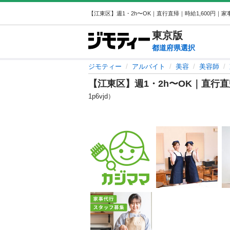
東京
版
都道府県選択
ジモティー
アルバイト
美容
美容師
【江東区】週1・2h〜OK｜直行直
1p6vjd）