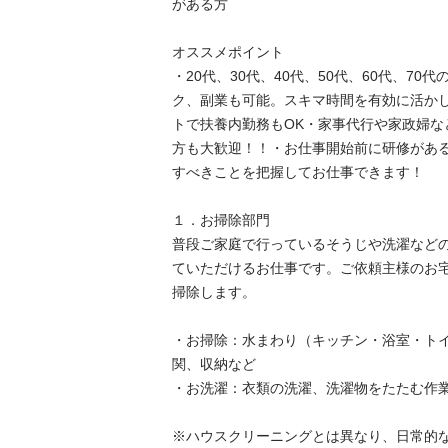
がある方

オススメポイント

・20代、30代、40代、50代、60代、7
ク、副業も可能。スキマ時間を有効に活か
トで扶養内勤務もOK・家事代行や家政婦な
方も大歓迎！！・お仕事開始前に研修があ
すべきことを把握してお仕事できます！

１．お掃除部門

普段ご家庭で行っているそうじや洗濯など
ていただけるお仕事です。ご依頼主様のお
掃除します。

・お掃除：水まわり（キッチン・浴室・ト
関、収納など

・お洗濯：衣類の洗濯、洗濯物をたたむ作業、
※ハウスクリーニングとは異なり、日常的