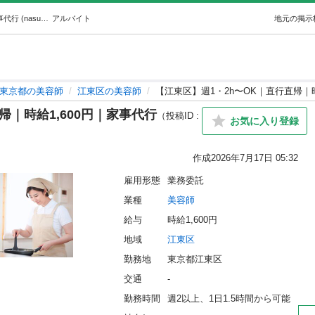
【江東区】週1・2h〜OK｜直行直帰｜時給1,600円｜家事代行 (nasuby) 江東の美容師の無料求人広告・アルバイト・バイト募集情報｜ジモティー
アルバイト
地元の掲示
東京都の美容師
江東区の美容師
【江東区】週1・2h〜OK｜直行直帰｜時
帰｜時給1,600円｜家事代行
（投稿ID :
お気に入り登録
作成
2026年7月17日 05:32
雇用形態
業務委託
業種
美容師
給与
時給1,600円
地域
江東区
勤務地
東京都江東区
交通
-
勤務時間
週2以上、1日1.5時間から可能