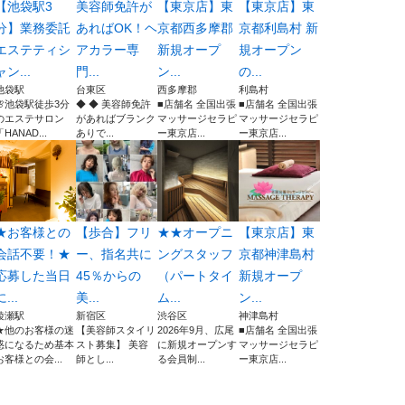
【池袋駅3
美容師免許が
【東京店】東
【東京店】東
分】業務委託
あればOK！ヘ
京都西多摩郡
京都利島村 新
エステティシ
アカラー専
新規オープ
規オープン
ャン...
門...
ン...
の...
池袋駅
台東区
西多摩郡
利島村
🌸池袋駅徒歩3分
◆ ◆ 美容師免許
■店舗名 全国出張
■店舗名 全国出張
のエステサロン
があればブランク
マッサージセラピ
マッサージセラピ
「HANAD...
ありで...
ー東京店...
ー東京店...
★お客様との
【歩合】フリ
★★オープニ
【東京店】東
会話不要！★
ー、指名共に
ングスタッフ
京都神津島村
応募した当日
45％からの
（パートタイ
新規オープ
に...
美...
ム...
ン...
綾瀬駅
新宿区
渋谷区
神津島村
★他のお客様の迷
【美容師スタイリ
2026年9月、広尾
■店舗名 全国出張
惑になるため基本
スト募集】 美容
に新規オープンす
マッサージセラピ
お客様との会...
師とし...
る会員制...
ー東京店...