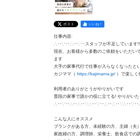
ポスト
いいね！
仕事内容:

∴‥∵‥∴‥∵‥スタッフが不足しています!!∴
現在、お客様から多数のご依頼をいただい
ます

大手の家事代行で仕事が入らなくなったという
カジママ（ 
https://kajimama.jp/
 ）で楽しく働
利用者のありがとうがやりがいです

普段の家事で誰かの役に立てる! やりがいたくさ
∴‥∵‥∴‥∴‥∵∴‥∵‥∴‥∴‥∵∴‥∵‥∴‥
こんな人にオススメ

ブランクがある方、未経験の方、主婦（夫
家政婦の方、調理師、栄養士、飲食店での