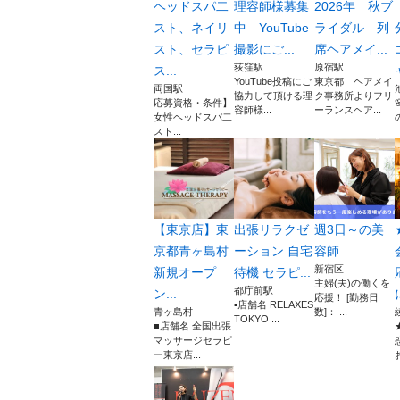
ヘッドスパ二
理容師様募集
2026年 秋ブ
スト、ネイリ
中 YouTube
ライダル 列
スト、セラピ
撮影にご...
席ヘアメイ...
荻窪駅
原宿駅
ス...
YouTube投稿にご
東京都 ヘアメイ
両国駅
協力して頂ける理
ク事務所よりフリ
応募資格・条件】
容師様...
ーランスヘア...
女性ヘッドスパ二
スト...
【東京店】東
出張リラクゼ
週3日～の美
京都青ヶ島村
ーション 自宅
容師
新宿区
新規オープ
待機 セラピ...
主婦(夫)の働くを
都庁前駅
ン...
応援！ [勤務日
▪️店舗名 RELAXES
青ヶ島村
数]： ...
TOKYO ...
■店舗名 全国出張
マッサージセラピ
ー東京店...