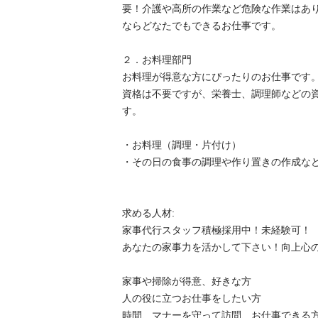
要！介護や高所の作業など危険な作業はあ
ならどなたでもできるお仕事です。

２．お料理部門

お料理が得意な方にぴったりのお仕事です。
資格は不要ですが、栄養士、調理師などの
す。

・お料理（調理・片付け）

・その日の食事の調理や作り置きの作成など

求める人材:

家事代行スタッフ積極採用中！未経験可！

あなたの家事力を活かして下さい！向上心のある
家事や掃除が得意、好きな方

人の役に立つお仕事をしたい方

時間、マナーを守って訪問、お仕事できる方