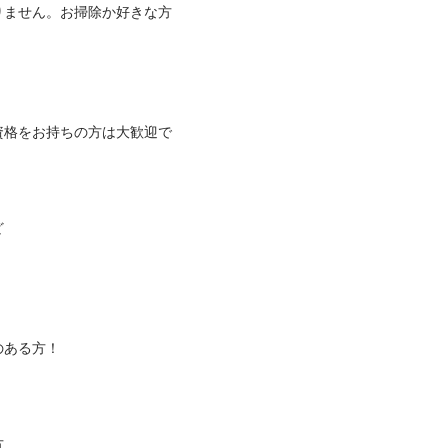
りません。お掃除か好きな方


資格をお持ちの方は大歓迎で

方！


