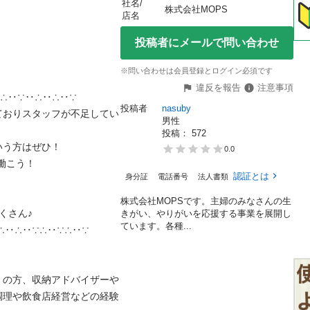
社名/
株式会社MOPS
店名
投稿者にメールで問い合わせ
※問い合わせは会員登録とログイン必須です
違反を報告
注意事項
‥∵‥∴‥∴‥∵

投稿者
nasuby
ておりスタッフが不足してい
男性
投稿： 
572
方はぜひ！

0.0
こう！

認証とは
身分証
電話番号
法人書類
株式会社MOPSです。主婦のみなさんの生
ん♪

きがい、やりがいを応援する事業を展開し
ています。各種...
∴‥∵∴‥∵∴‥∵

）の方、収納アドバイザーや
調理や飲食店経営などの経験