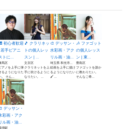
🎹 初心者歓迎
🎵 クラリネッ
🎨 デッサン・
🎶 ファゴット
| 若手ピアニ
トの個人レッ
水彩画・アク
の個人レッス
ストに...
スン | ...
リル画・油...
ン | 東...
練馬区
文京区
埼玉県 和光市...
豊島区
ピアノを上手に弾
クラリネットを上
絵画を上手に描け
ファゴットを誰か
けるようになりた
手に吹けるように
るようになりたい
に教わりたい。
い。 そん...
なりたい。 ...
🖌️ ...
そんなご希...
🎨 デッサン・
水彩画・アク
リル画・油...
成増駅