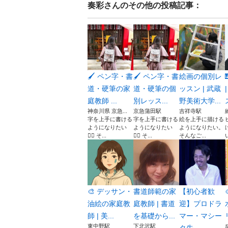
奏彩
さんのその他の投稿記事：
🖌️ ペン字・書
🖌️ ペン字・書
絵画の個別レ
道・硬筆の家
道・硬筆の個
ッスン | 武蔵
庭教師 ...
別レッス...
野美術大学...
神奈川県 京急...
京急蒲田駅
吉祥寺駅
字を上手に書ける
字を上手に書ける
絵を上手に描ける
ようになりたい
ようになりたい
ようになりたい。
✍🏻 そ...
✍🏻 そ...
そんなご...
🎨 デッサン・
書道師範の家
【初心者歓
油絵の家庭教
庭教師 | 書道
迎】プロドラ
師 | 美...
を基礎から...
マー・マシー
東中野駅
下北沢駅