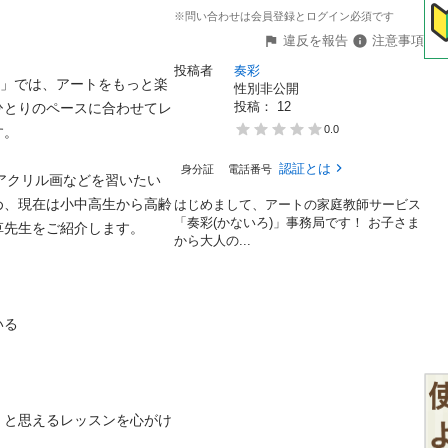
※問い合わせは会員登録とログイン必須です
違反を報告
注意事項
投稿者
奏彩
)」では、アートをもっと楽
性別非公開
投稿： 
12
ひとりのペースに合わせてレ
0.0


認証とは
身分証
電話番号
アクリル画などを習いたい
め、現在は小中高生から高齢
はじめまして、アートの家庭教師サービス
「奏彩(かないろ)」事務局です！ お子さま
生をご紹介します。

から大人の...


」と思えるレッスンを心がけ