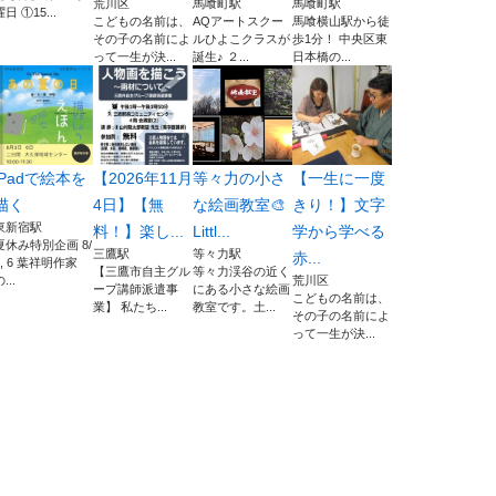
荒川区
馬喰町駅
馬喰町駅
曜日 ①15...
こどもの名前は、
AQアートスクー
馬喰横山駅から徒
その子の名前によ
ルひよこクラスが
歩1分！ 中央区東
って一生が決...
誕生♪ ２...
日本橋の...
iPadで絵本を
【2026年11月
等々力の小さ
【一生に一度
描く
4日】【無
な絵画教室🎨
きり！】文字
東新宿駅
料！】楽し...
Littl...
学から学べる
夏休み特別企画 8/
三鷹駅
等々力駅
赤...
3, 6 葉祥明作家
【三鷹市自主グル
等々力渓谷の近く
...
荒川区
ープ講師派遣事
にある小さな絵画
こどもの名前は、
業】 私たち...
教室です。土...
その子の名前によ
って一生が決...