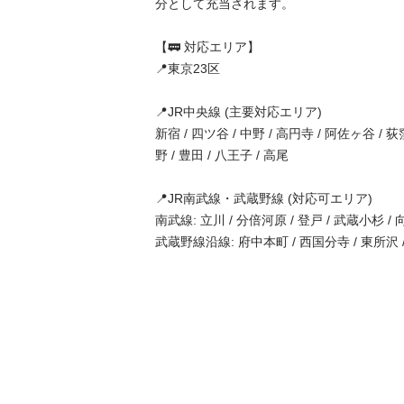
分として充当されます。

【🚃 対応エリア】

📍東京23区

📍JR中央線 (主要対応エリア)

新宿 / 四ツ谷 / 中野 / 高円寺 / 阿佐ヶ谷 / 荻窪
野 / 豊田 / 八王子 / 高尾

📍JR南武線・武蔵野線 (対応可エリア)

南武線: 立川 / 分倍河原 / 登戸 / 武蔵小杉 / 向
武蔵野線沿線: 府中本町 / 西国分寺 / 東所沢 /