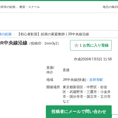
【初心者歓迎】絵画の家庭教師 | JR中央線沿線 (奏彩) 吉祥寺の絵画の生徒募集・教室・スクールの広告掲示板｜ジモティー
教室・スクール
地元の掲示
都の絵画
【初心者歓迎】絵画の家庭教師 | JR中央線沿線
JR中央線沿線
（投稿ID : 1mm3y2）
1
お気に入り登録
作成
2026年7月5日 11:58
直接/
直接
仲介
地域
JR中央線(快速) - 
吉祥寺駅
開催場所
東京都新宿区・中野区・杉並
区・武蔵野市・三鷹市・小金井
市・国分寺市・国立市・立川市
など
投稿者にメールで問い合わせ