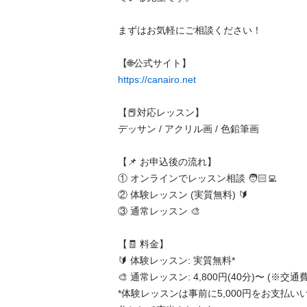
まずはお気軽にご相談ください！

https://canairo.net
【📕対応レッスン】

デッサン / アクリル画 / 色鉛筆画

【📌 お申込後の流れ】

① オンラインでレッスン相談 🧑🏻‍💻

② 体験レッスン (実質無料) 🔰

③ 通常レッスン 🎨

【🧾 料金】

🔰 体験レッスン: 実質無料* 

🎨 通常レッスン: 4,800円(40分)〜 (※交通費別
*体験レッスンは事前に5,000円をお支払