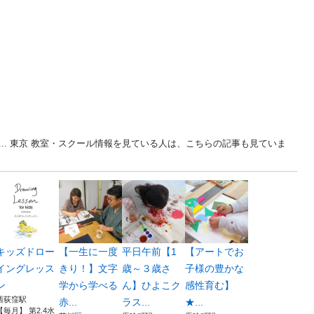
線... 東京 教室・スクール情報を見ている人は、こちらの記事も見ていま
キッズドロー
【一生に一度
平日午前【1
【アートでお
イングレッス
きり！】文字
歳～３歳さ
子様の豊かな
ン
学から学べる
ん】ひよこク
感性育む】
西荻窪駅
赤...
ラス...
★...
【毎月】 第2.4水