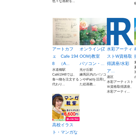
色々な画材を...
アートカフ
オンライン(Z
水彩アーティ
ェ Cafe 194
OOM)教室
ストW資格取
8 （A...
パソコン・...
得講座/水彩
水道橋駅
光が丘駅
ア...
Café1948では、
練馬区内のパソコ
港区
の
食べ物を注文する
ンやiPadを活用し
水彩アーティスト
代わり...
た絵画教...
Ｗ資格取得講座、
水彩アーティ...
高校イラス
ト・マンガな