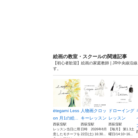
絵画の教室・スクールの関連記事
【初心者歓迎】絵画の家庭教師 | JR中央線沿
す。
ètegami Less
人物画クロッ
ドローイング
on 月1の絵...
キーレッスン
レッスン
西荻窪駅
西荻窪駅
西荻窪駅
レッスン当日に用
日時 2026年8月
【毎月】 第1.3土
意したモチーフを
22日(土) 16:30...
曜日/14:10~16...