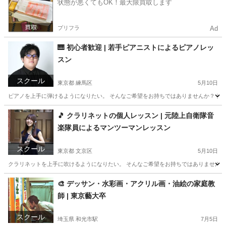
状態が悪くてもOK！最大限買取します
プリフラ
Ad
🎹 初心者歓迎 | 若手ピアニストによるピアノレッ
スン
スクール
東京都 練馬区
5月10日
ピアノを上手に弾けるようになりたい。 そんなご希望をお持ちではありませんか？ 奏彩
東京
練馬区
ピアノ
レッスン
🎵 クラリネットの個人レッスン | 元陸上自衛隊音
楽隊員によるマンツーマンレッスン
スクール
東京都 文京区
5月10日
クラリネットを上手に吹けるようになりたい。 そんなご希望をお持ちではありませんか？
東京
文京区
その他
クラリネット
🎨 デッサン・水彩画・アクリル画・油絵の家庭教
師 | 東京藝大卒
スクール
埼玉県 和光市駅
7月5日