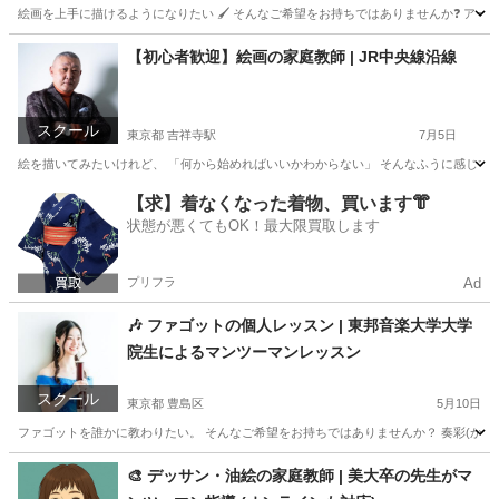
絵画を上手に描けるようになりたい 🖌️ そんなご希望をお持ちではありませんか❓ アー
埼玉
和光市
和光市駅
絵画
アクリル画
【初心者歓迎】絵画の家庭教師 | JR中央線沿線
スクール
東京都 吉祥寺駅
7月5日
絵を描いてみたいけれど、 「何から始めればいいかわからない」 そんなふうに感じてい
東京
吉祥寺駅
絵画
レッスン
【求】着なくなった着物、買います👘
状態が悪くてもOK！最大限買取します
プリフラ
Ad
🎶 ファゴットの個人レッスン | 東邦音楽大学大学
院生によるマンツーマンレッスン
スクール
東京都 豊島区
5月10日
ファゴットを誰かに教わりたい。 そんなご希望をお持ちではありませんか？ 奏彩(かな
東京
豊島区
その他
レッスン
🎨 デッサン・油絵の家庭教師 | 美大卒の先生がマ