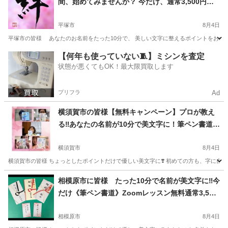
間、始めてみませんか？ 今だけ、通常3,500円の
講座が【無料キャンペーン中】‼️ 書いて、笑っ
て、ちょっと心がほぐれるひとときをご一緒に。
平塚市
8月4日
平塚市の皆様 あなたのお名前をたった10分で、 美しい文字に整えるポイントをお伝えして
神奈川
平塚市
書道
講座
【何年も使っていない🧵】ミシンを査定
状態が悪くてもOK！最大限買取します
プリフラ
Ad
横須賀市の皆様【無料キャンペーン】プロが教え
る‼️あなたの名前が10分で美文字に！筆ペン書道Z
oom体験🎉
横須賀市
8月4日
横須賀市の皆様 ちょっとしたポイントだけで優しい美文字に❣️ 初めての方も、字に自信がな
神奈川
横須賀市
書道
相模原市に皆様 たった10分で名前が美文字に‼️今
だけ《筆ペン書道》Zoomレッスン無料通常3,500
円
相模原市
8月4日