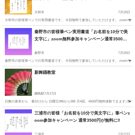
が無料に‼️
大和市
7月28日
大和市の皆様筆ペンでの実用書道です。 今回無料で参加していただけます。 zoomでの
神奈川
大和市
書道
文字
秦野市の皆様筆ペン実用書道「お名前を10分で美
文字に」zoom無料参加キャンペーン通常3500円
が無料に‼️
秦野市
7月28日
秦野市の皆様筆ペンでの実用書道です。 今回無料で参加していただけます。 zoomでの
神奈川
秦野市
書道
文字
新舞踊教室
綱島駅
7月27日
日舞の基本から 着付けから 日曜日3時から5時 月4回、4000円無料体験できます♪気軽
神奈川
横浜市
綱島駅
日本舞踊
三浦市の皆様「お名前を10分で美文字に」筆ペンz
oom参加キャンペーン 通常3500円が無料に‼️
三浦市
7月27日