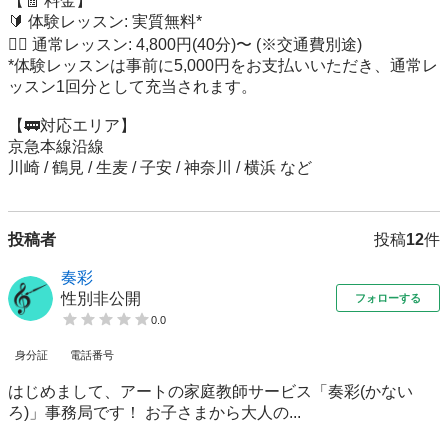
【🧾 料金】

🔰 体験レッスン: 実質無料* 

✍🏻 通常レッスン: 4,800円(40分)〜 (※交通費別途)

*体験レッスンは事前に5,000円をお支払いいただき、通常レ
ッスン1回分として充当されます。

【🚃対応エリア】

京急本線沿線

川崎 / 鶴見 / 生麦 / 子安 / 神奈川 / 横浜 など
投稿者
投稿
12
件
奏彩
性別非公開
フォローする
0.0
身分証
電話番号
はじめまして、アートの家庭教師サービス「奏彩(かない
ろ)」事務局です！ お子さまから大人の...