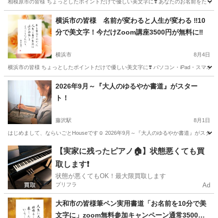
相模原市の皆様 ちょっとしたポイントだけで優しい美文字に❣️ あなたのお名前をたった
神奈川
相模原市
書道
美文
横浜市の皆様 名前が変わると人生が変わる ‼️10
分で美文字！今だけZoom講座3500円が無料に‼️
横浜市
8月4日
横浜市の皆様 ちょっとしたポイントだけで優しい美文字に❣️ パソコン・iPad・スマホ
神奈川
横浜市
書道
美文
2026年9月～『大人のゆるやか書道』がスター
ト！
藤沢駅
8月1日
はじめまして、ならいごとHouseです☺ 2026年9月～『大人のゆるやか書道』がスター
神奈川
藤沢市
藤沢駅
日本文化
毛筆
【実家に残ったピアノ🏠】状態悪くても買
取します❗️
状態が悪くてもOK！最大限買取します
プリフラ
Ad
大和市の皆様筆ペン実用書道「お名前を10分で美
文字に」zoom無料参加キャンペーン通常3500円