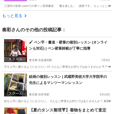
三浦市の皆様 zoomでの筆ペン実用書道 「書を楽しむ」 講座です。 ちょっとしたポ
神奈川
三浦市
書道
美文
もっと見る
奏彩
さんのその他の投稿記事：
🖌️ ペン字・書道・硬筆の個別レッスン (オンライ
ンも対応) | ペン硬筆師範が丁寧に指導
スクール
東京都 京急蒲田駅
7月5日
字を上手に書けるようになりたい ✍🏻 そんなご希望をお持ちではありませんか ❓ アー
東京
大田区
京急蒲田駅
日本文化
硬筆
絵画の個別レッスン | 武蔵野美術大学大学院卒の
先生によるマンツーマンレッスン
スクール
東京都 吉祥寺駅
5月10日
絵を上手に描けるようになりたい。 そんなご希望をお持ちではありませんか？ 奏彩では
東京
武蔵野市
吉祥寺駅
絵画
先生
【夏のタンス整理👘】着物をまとめて査定