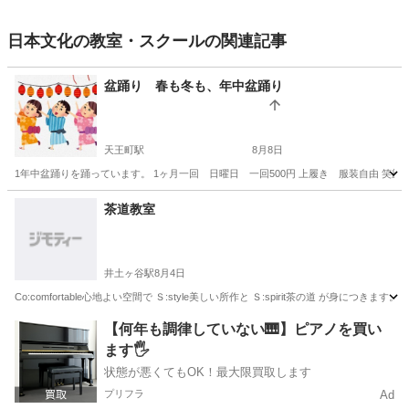
日本文化の教室・スクールの関連記事
盆踊り 春も冬も、年中盆踊り
天王町駅
8月8日
1年中盆踊りを踊っています。 1ヶ月一回 日曜日 一回500円 上履き 服装自由 笑顔
神奈川
横浜市
天王町駅
日本舞踊
盆踊り
茶道教室
井土ヶ谷駅
8月4日
Co:comfortable心地よい空間で Ｓ:style美しい所作と Ｓ:spirit茶の道 が身に
神奈川
横浜市
井土ヶ谷駅
茶道
所作
【何年も調律していない🎹】ピアノを買い
ます🖐️
状態が悪くてもOK！最大限買取します
プリフラ
Ad