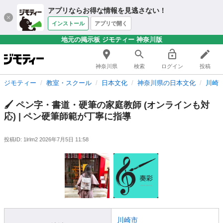
アプリならお得な情報を見逃さない！
インストール
アプリで開く
地元の掲示板 ジモティー 神奈川版
神奈川県
検索
ログイン
投稿
ジモティー
教室・スクール
日本文化
神奈川県の日本文化
川崎
🖌️ ペン字・書道・硬筆の家庭教師 (オンラインも対
応) | ペン硬筆師範が丁寧に指導
投稿ID: 1lrlm2
2026年7月5日 11:58
川崎市