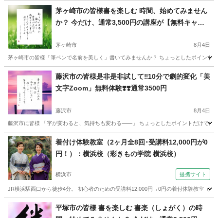
茅ヶ崎市の皆様書を楽しむ 時間、始めてみません
か？ 今だけ、通常3,500円の講座が【無料キャン
ペーン中】‼️
茅ヶ崎市
8月4日
茅ヶ崎市の皆様「筆ペンで名前を美しく」書いてみませんか？ ちょっとしたポイントだけ
神奈川
茅ヶ崎市
書道
無料
藤沢市の皆様是非是非試して‼️10分で劇的変化「美
文字Zoom」無料体験❣️❣️通常3500円
藤沢市
8月4日
藤沢市に皆様 「字が変わると、気持ちも変わる――」 ちょっとしたポイントだけで優し
神奈川
藤沢市
書道
文字
着付け体験教室（2ヶ月全8回･受講料12,000円が0
円！）：横浜校（彩きもの学院 横浜校）
横浜市
提携サイト
JR横浜駅西口から徒歩4分。 初心者のための受講料12,000円→0円の着付体験教室（2ヶ月全
神奈川
横浜市
着付け
平塚市の皆様 書を楽しむ 書楽（しょがく）の時