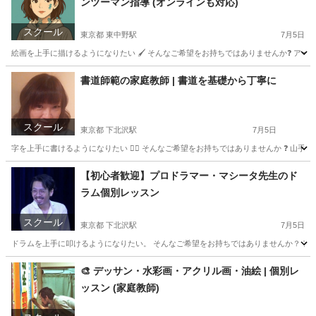
ンツーマン指導 (オンラインも対応)
スクール
東京都 東中野駅
7月5日
絵画を上手に描けるようになりたい 🖌️ そんなご希望をお持ちではありませんか❓ アー
東京
中野区
東中野駅
絵画
レッスン
書道師範の家庭教師 | 書道を基礎から丁寧に
スクール
東京都 下北沢駅
7月5日
字を上手に書けるようになりたい ✍🏻 そんなご希望をお持ちではありませんか ❓ 山手
東京
文京区
下北沢駅
書道
レッスン
【初心者歓迎】プロドラマー・マシータ先生のド
ラム個別レッスン
スクール
東京都 下北沢駅
7月5日
ドラムを上手に叩けるようになりたい。 そんなご希望をお持ちではありませんか？ アートの
東京
千代田区
下北沢駅
ドラム
レッスン
🎨 デッサン・水彩画・アクリル画・油絵 | 個別レ
ッスン (家庭教師)