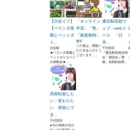
【渋谷イフ】
「オンライン
通信制高校ウ
【ベランダ菜
学習」「塾」
ェブ・webコ
園とペットボ
「家庭教師」
ース 『日
港区
ト...
本...
この度は、閲覧い
渋谷駅
千代田区
ただきありがとう
★ベランダ菜園と
『通信制高校説明
ございます。...
ペットボトルベジ
会・相談会』開
の体験会★ ...
催。高校転校希...
高校転校した
い・変わりた
い 簡単にで
き...
千代田区
●今の高校が合わ
ないので転校した