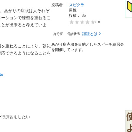
投稿者
スピクラ
男性
と。あがりの症状は人それぞ
投稿： 
85
エーションで練習を重ねるこ
0.0
ことが出来ると考えていま
認証とは
身分証
電話番号
あがり症克服を目的としたスピーチ練習会
習を重ねることにより、朝礼
を開催しています。
対応できるようになることを
te
演習をしたい
