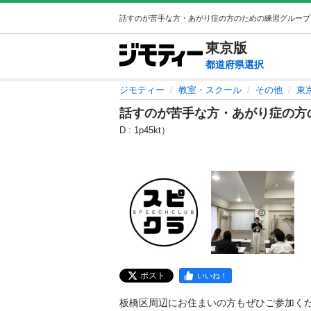
東京
版
都道府県選択
ジモティー
教室・スクール
その他
東
話すのが苦手な方・あがり症の方
D : 1p45kt）
ポスト
いいね！
板橋区周辺にお住まいの方もぜひご参加ください