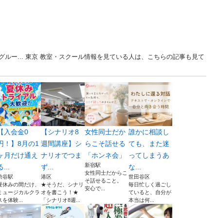
ルー... 東京 教室・スクール情報を見ている人は、こちらの記事も見て
【入会金0
【シナリオ8
女性同士だか
誰かに相談し
円！】8月の1
週間講座】シ
らこそ話せる
ても、また迷
ヶ月だけ通え
ナリオでつま
「ホンネ会」
ってしまうあ
新宿駅
る...
ず...
な...
女性同士だからこ
渋谷駅
港区
世田谷区
そ話せること。
夏休みの間だけ、
★そうだ、シナリ
毎日忙しく過ごし
安心で...
ミュージカルクラ
オを書こう！★
ていると、自分が
スを体験...
「シナリオ8週...
本当は何...