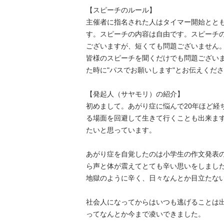
【スピーチのルール】

主催者に指名された人はタイマー開始とと
す。スピーチの内容は自由です。スピーチの
ございますが、短くても問題ございません
皆様のスピーチを聞くだけでも問題ござい
た時に"パスでお願いします"とお伝えください。
【発起人（サヤモリ）の紹介】

初めまして。あがり症に悩んで20年ほど経
る場面を回避して生きて行くことも出来ま
たいと思っています。

あがり症を自覚したのは小学生の作文発表
ら声と体が震えてとても辛い思いをしまし
地獄のように辛く、日々なんとか目立たないよ
社会人になってからはいつも逃げることは
ってなんとか今まで凌いできました。
