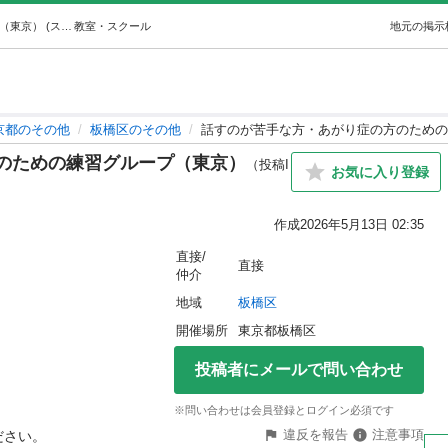
話すのが苦手な方・あがり症の方のための練習グループ（東京） (スピクラ) 板橋のその他の生徒募集・教室・スクールの広告掲示板｜ジモティー
教室・スクール
地元の掲示
京都のその他
板橋区のその他
話すのが苦手な方・あがり症の方のための
のための練習グループ（東京）
（投稿I
お気に入り登録
作成
2026年5月13日 02:35
直接/
直接
仲介
地域
板橋区
開催場所
東京都板橋区
投稿者にメールで問い合わせ
※問い合わせは会員登録とログイン必須です
違反を報告
注意事項
。
