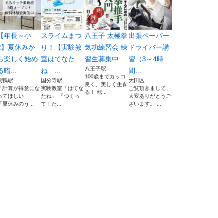
【年長～小
スライムまつ
八王子 太極拳
出張ペーパー
2】夏休みか
り！【実験教
気功練習会 練
ドライバー講
ら楽しく始め
室はてなた
習生募集中...
習（3～4時
八王子駅
る暗...
ね ...
間...
100歳までカッコ
巣鴨駅
国分寺駅
大田区
良く、美しく生き
「計算が得意にな
実験教室「はてな
ご覧頂きまして、
る！ 転...
ってほしい」
たね」 「つくっ
大変ありがとうご
「夏休みのう...
て！た...
ざいます。 ...