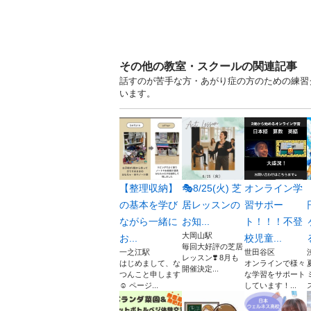
その他の教室・スクールの関連記事
話すのが苦手な方・あがり症の方のための練習グ
います。
【整理収納】
🎭8/25(火) 芝
オンライン学
の基本を学び
居レッスンの
習サポー
ながら一緒に
お知...
ト！！！不登
大岡山駅
お...
校児童...
毎回大好評の芝居
一之江駅
世田谷区
レッスン❣️ 8月も
はじめまして、な
オンラインで様々
開催決定...
つんこと申します
な学習をサポート
☺️ ページ...
しています！...