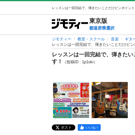
東京
版
都道府県選択
ジモティー
教室・スクール
音楽
ギタ
レッスンは一回完結で、弾きたいことだけピン
レッスンは一回完結で、弾きたい
す！
（投稿ID : 1p1oki）
ポスト
いいね！