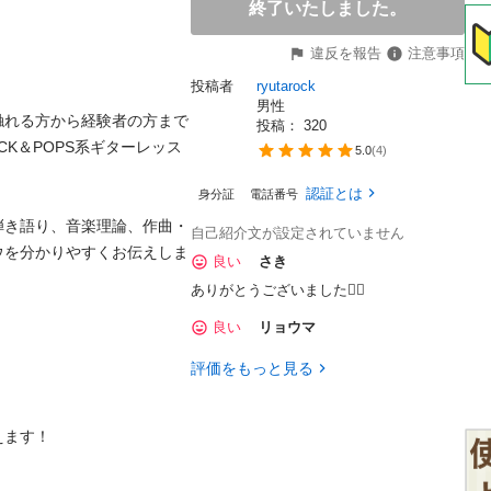
終了いたしました。
違反を報告
注意事項
投稿者
ryutarock
男性
触れる方から経験者の方まで
投稿： 
320
K＆POPS系ギターレッス
5.0
(
4
)
認証とは
身分証
電話番号
弾き語り、音楽理論、作曲・
自己紹介文が設定されていません
ウを分かりやすくお伝えしま
良い
さき
ありがとうございました🙇‍♀️
良い
リョウマ
評価をもっと見る
！
