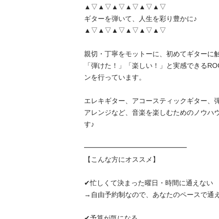
▲▽▲▽▲▽▲▽▲▽▲▽

ギターを弾いて、人生を彩り豊かに♪

▲▽▲▽▲▽▲▽▲▽▲▽

親切・丁寧をモットーに、初めてギターに
「弾けた！」「楽しい！」と実感できるROC
ンを行っています。

エレキギター、アコースティックギター、
アレンジなど、音楽を楽しむためのノウハ
す♪

━━━━━━━━━━━━━━━

【こんな方にオススメ】

✔忙しくて決まった曜日・時間に通えない

→自由予約制なので、あなたのペースで通えます
✔予算が気になる
