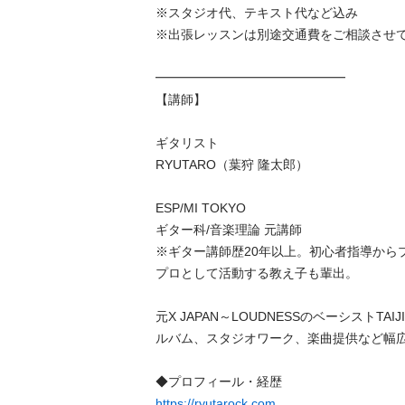
※スタジオ代、テキスト代など込み

※出張レッスンは別途交通費をご相談させて頂
━━━━━━━━━━━━━━━

【講師】

ギタリスト

RYUTARO（葉狩 隆太郎）

ESP/MI TOKYO

ギター科/音楽理論 元講師

※ギター講師歴20年以上。初心者指導から
プロとして活動する教え子も輩出。

元X JAPAN～LOUDNESSのベーシストT
ルバム、スタジオワーク、楽曲提供など幅広く活
https://ryutarock.com