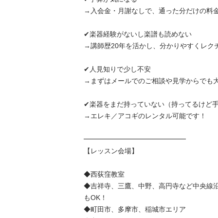
→入会金・月謝なしで、通った分だけの料金な
✔楽器経験がないし楽譜も読めない

→講師歴20年を活かし、分かりやすくレクチャ
✔人見知りで少し不安

→まずはメールでのご相談や見学からでも大丈夫
✔楽器をまだ持っていない（持ってるけど手ぶ
→エレキ／アコギのレンタル可能です！

━━━━━━━━━━━━━━━

【レッスン会場】

◆西荻窪教室

◆吉祥寺、三鷹、中野、高円寺など中央線
もOK！

◆町田市、多摩市、稲城市エリア
