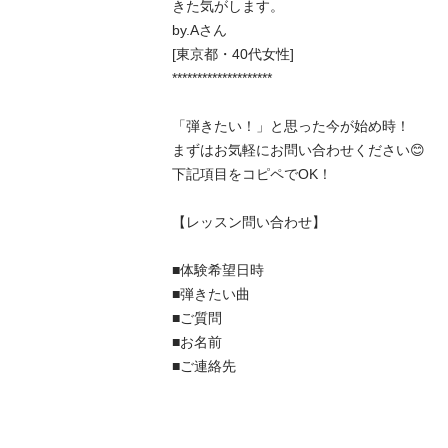
きた気がします。

by.Aさん

[東京都・40代女性]

********************

「弾きたい！」と思った今が始め時！

まずはお気軽にお問い合わせください😊

下記項目をコピペでOK！

【レッスン問い合わせ】

■体験希望日時

■弾きたい曲

■ご質問

■お名前

■ご連絡先