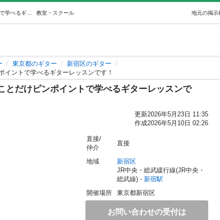
レッスンは一回完結で、弾きたいことだけピンポイントで学べるギターレッスンです！ (ryutarock) 新宿のギターの生徒募集・教室・スクールの広告掲示板｜ジモティー
教室・スクール
地元の掲示
ー
東京都のギター
新宿区のギター
ポイントで学べるギターレッスンです！
ことだけピンポイントで学べるギターレッスンで
更新
2026年5月23日 11:35
作成
2026年5月10日 02:26
直接/
直接
仲介
地域
新宿区
JR中央・総武緩行線(JR中央・
総武線) - 
新宿駅
開催場所
東京都新宿区
お問い合わせの受付は