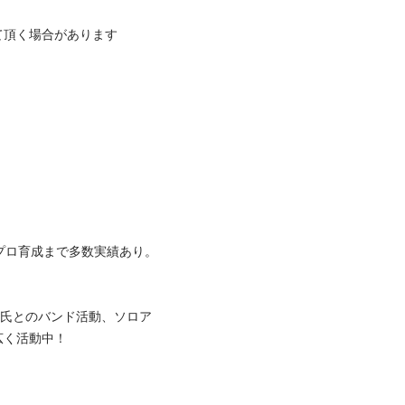
く場合があります

プロ育成まで多数実績あり。
AIJI氏とのバンド活動、ソロア
動中！
