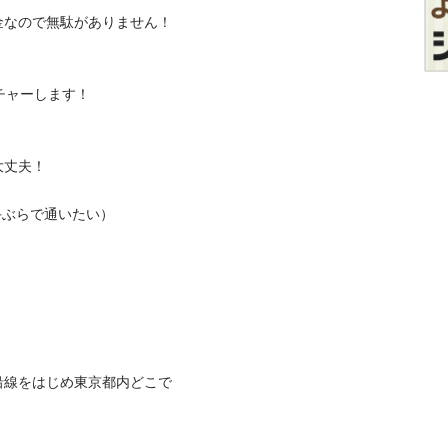
ので無駄がありません！

ーします！

！

らで通いたい）

沿線をはじめ東京都内どこで