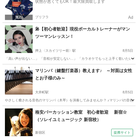
状態が悪くてもOK！最大限買取します
プリフラ
Ad
🎤【初心者歓迎】現役ボーカルトレーナーがマン
ツーマンレッスン！
押上〈スカイツリー前〉駅
8月5日
「高い声が出ない…」 「音程が安定しない…」 「カラオケでもっと上手く歌いたい！」
東京
墨田区
押上〈スカイツリー前〉駅
ボーカル
レッスン
マリンバ（鍵盤打楽器）教えます♪ ～対面は女性
とお子様のみ～
大井町駅
8月5日
やさしく癒される音色のマリンバ（木琴）を演奏してみませんか？ ♪マリンバの音色に癒さ
東京
品川区
大井町駅
その他
マリンバ
格安パーカッション教室 初心者歓迎 新宿☆
（ソレイユミュージック 新宿校）
新宿区
提携サイト