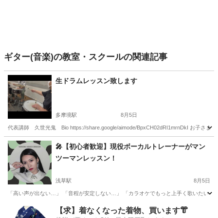
ギター(音楽)の教室・スクールの関連記事
生ドラムレッスン致します
多摩境駅
8月5日
代表講師 久世光鬼 Bio https://share.google/aimode/BpxCH02dRI1
東京
八王子市
多摩境駅
ドラム
夏休み
🎤【初心者歓迎】現役ボーカルトレーナーがマン
ツーマンレッスン！
浅草駅
8月5日
「高い声が出ない…」 「音程が安定しない…」 「カラオケでもっと上手く歌いたい！」
東京
台東区
浅草駅
ボーカル
レッスン
【求】着なくなった着物、買います👘