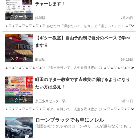
チャーします！
スクール
鶴川駅
7月23日
▲▽▲▽▲▽▲▽▲▽▲▽ あなたの「弾きたい！」を今こそ「楽しい！」に！ ▲▽▲▽▲▽
東京
町田市
鶴川駅
ギター
レッスン
【ギター教室】自由予約制で自分のペースで学べ
ます🎸
スクール
町田駅
6月18日
▲▽▲▽▲▽▲▽▲▽▲▽ ギターを弾いて、人生を彩り豊かに♪ ▲▽▲▽▲▽▲▽▲▽▲
東京
町田市
町田駅
ギター
レッスン
町田のギター教室です🎸確実に弾けるようになり
たい方は必見！
スクール
京王多摩センター駅
6月11日
▲▽▲▽▲▽▲▽▲▽▲▽ ギターを弾いて、人生を彩り豊かに♪ ▲▽▲▽▲▽▲▽▲▽▲
東京
多摩市
京王多摩センター駅
ギター
ローンブラックでも車にノレル
信販会社でクルマのローンやリースが通らなくてもク
ルマをご利用いただけるサービスがあります！