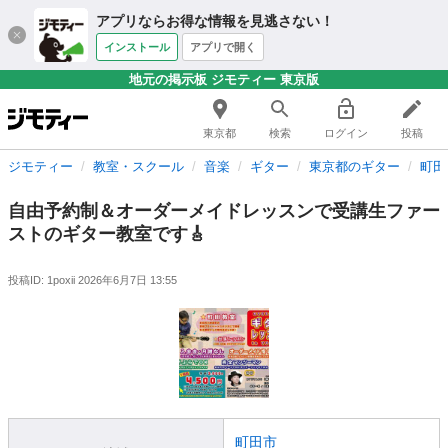
アプリならお得な情報を見逃さない！
インストール
アプリで開く
地元の掲示板 ジモティー 東京版
東京都
検索
ログイン
投稿
ジモティー
教室・スクール
音楽
ギター
東京都のギター
町田
自由予約制＆オーダーメイドレッスンで受講生ファー
ストのギター教室です🎸
投稿ID: 1poxii
2026年6月7日 13:55
町田市