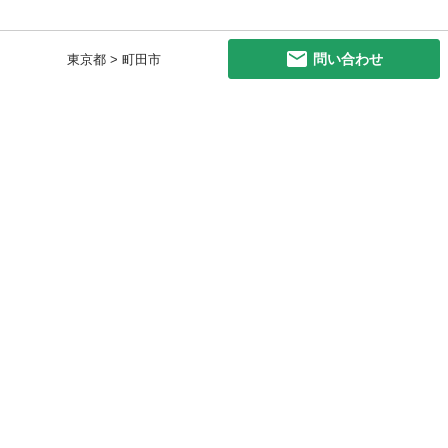
問い合わせ
東京都 > 町田市
初めての方へ
利用規約
プライバシーポリシー
プライバシー・ステートメント
健全化に資する運用方針
お問い合わせ
運営会社
サイトマップ
ご利用ガイド
フリーワードで探す
PC版で表示
都道府県選択
特定商取引法の表示
利用者情報の外部送信について
© 2011-
2026
Jmty, Inc.