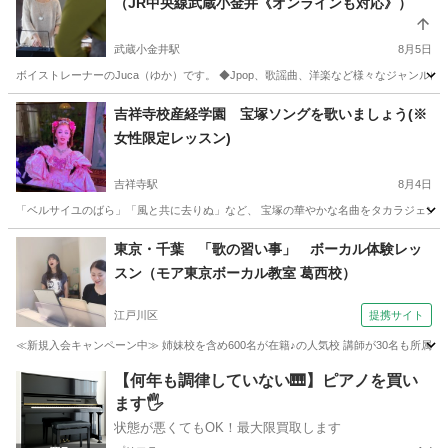
（JR中央線武蔵小金井《オンラインも対応》）
武蔵小金井駅
8月5日
ボイストレーナーのJuca（ゆか）です。 ◆Jpop、歌謡曲、洋楽など様々なジャンル
東京
小金井市
武蔵小金井駅
ボーカル
レッスン
吉祥寺校産経学園 宝塚ソングを歌いましょう(※
女性限定レッスン)
吉祥寺駅
8月4日
「ベルサイユのばら」「風と共に去りぬ」など、 宝塚の華やかな名曲をタカラジェンヌ気分
東京
武蔵野市
吉祥寺駅
ボーカル
娘役
東京・千葉 「歌の習い事」 ボーカル体験レッ
スン（モア東京ボーカル教室 葛西校）
江戸川区
提携サイト
≪新規入会キャンペーン中≫ 姉妹校を含め600名が在籍♪の人気校 講師が30名も所属♪ 
東京
江戸川区
ボーカル
【何年も調律していない🎹】ピアノを買い
ます🖐️
状態が悪くてもOK！最大限買取します