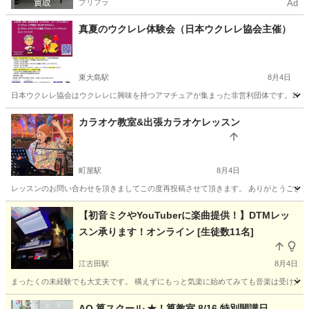
プリフラ
Ad
真夏のウクレレ体験会（日本ウクレレ協会主催）
東大島駅
8月4日
日本ウクレレ協会はウクレレに興味を持つアマチュアが集まった非営利団体です。1959
東京
江東区
東大島駅
ウクレレ
講座
カラオケ教室&出張カラオケレッスン
町屋駅
8月4日
レッスンのお問い合わせを頂きましてこの度再投稿させて頂きます。 ありがとうございま
東京
荒川区
町屋駅
ボーカル
ボイストレーニング
【初音ミクやYouTuberに楽曲提供！】DTMレッ
スン承ります！オンライン [生徒数11名]
江古田駅
8月4日
まったくの未経験でも大丈夫です。 構えずにもっと気楽に始めてみても音楽は受け入れ
東京
練馬区
江古田駅
その他
DTM
AQ 箏スクール ★！箏教室 8/16 特別開講日