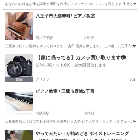
あなたのお好きな曲を講師が譜面を作成しマンツーマンレッスンを致します 生徒さんのレ
東京
新宿区
その他
八王子市大楽寺町/ ピアノ教室
西八王子駅
8月5日
三鷹市でピアノ講師をやっております。 吉田 優美と申します。 この度、八王子市大楽寺町校で
東京
八王子市
西八王子駅
ピアノ
レッスン
【家に眠ってる】カメラ買い取ります📷
状態が悪くてもOK！最大限買取します
プリフラ
Ad
ピアノ教室 / 三鷹市野崎2丁目
武蔵境駅
8月5日
三鷹市野崎二丁目にてお子様や初心者向け大人の ピアノやリトミック ソルフェージュ、楽
東京
三鷹市
武蔵境駅
音楽
音楽教室
やってみたい！が始めどき ボイストレーニング