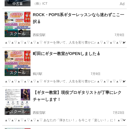
（株）ICT
Ad
ROCK・POPS系ギターレッスンなら迷わずここ一
択🎸
スクール
西荻窪駅
7月9日
▲▽▲▽▲▽▲▽▲▽▲▽ ギターを弾いて、人生を彩り豊かに♪ ▲▽▲▽▲▽▲▽▲▽▲
東京
杉並区
西荻窪駅
音楽
レッスン
町田にギター教室がOPENしました🎸
スクール
鶴川駅
7月9日
▲▽▲▽▲▽▲▽▲▽▲▽ ギターを弾いて、人生を彩り豊かに♪ ▲▽▲▽▲▽▲▽▲▽▲
東京
町田市
鶴川駅
ギター
レッスン
【ギター教室】現役プロギタリストが丁寧にレク
チャーします！
スクール
西荻窪駅
7月23日
▲▽▲▽▲▽▲▽▲▽▲▽ あなたの「弾きたい！」を今こそ「楽しい！」に！ ▲▽▲▽▲▽