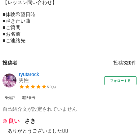
【レッスン問い合わせ】

■体験希望日時

■弾きたい曲

■ご質問

■お名前

■ご連絡先
投稿者
投稿
320
件
ryutarock
男性
フォローする
5.0
(
4
)
身分証
電話番号
自己紹介文が設定されていません
良い
さき
ありがとうございました🙇‍♀️