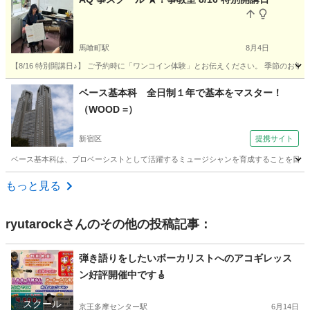
馬喰町駅
8月4日
【8/16 特別開講日♪】 ご予約時に「ワンコイン体験」とお伝えください。 季節のお箏、Ｙｏｕｔｕｂ
東京
中央区
馬喰町駅
三味線
箏曲
ベース基本科 全日制１年で基本をマスター！
（WOOD =）
新宿区
提携サイト
ベース基本科は、プロベーシストとして活躍するミュージシャンを育成することを目的にし
東京
新宿区
ベース
もっと見る
ryutarock
さんのその他の投稿記事：
弾き語りをしたいボーカリストへのアコギレッス
ン好評開催中です🎸
スクール
京王多摩センター駅
6月14日