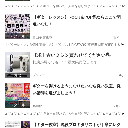
▲▽▲▽▲▽▲▽▲▽▲▽ ギターを弾いて、人生を彩り豊かに♪ ▲▽▲▽▲▽▲▽▲▽
東京
多摩市
京王多摩センター駅
ボーカル
レッスン
【ギターレッスン】ROCK＆POP系ならここで間
違いなし！
スクール
富山県 富山市
7月26日
【ギターレッスン受講生募集中🎸】 ギタリストRYUTARO(葉狩隆太郎)が運営するギタ
富山
富山市
ギター
レッスン
【求】古いミシン買わせてください🖐️
状態が悪くてもOK！最大限買取します
プリフラ
Ad
ギターを弾けるようになりたいなら良い教室、良
い講師を選びましょう！
スクール
鶴川駅
7月2日
▲▽▲▽▲▽▲▽▲▽▲▽ ギターを弾いて、人生を彩り豊かに♪ ▲▽▲▽▲▽▲▽▲▽▲
東京
町田市
鶴川駅
ギター
レッスン
【ギター教室】現役プロギタリストが丁寧にレク