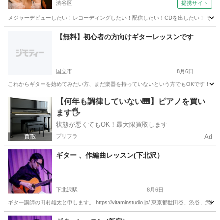
渋谷区
提携サイト
メジャーデビューしたい！レコーディングしたい！配信したい！CDを出したい！ そんな
東京
渋谷区
ボーカル
【無料】初心者の方向けギターレッスンです
国立市
8月6日
これからギターを始めてみたい方、まだ楽器を持っていないという方でもOKです！ 初心
東京
国立市
ギター
初心者
【何年も調律していない🎹】ピアノを買い
ます🖐️
状態が悪くてもOK！最大限買取します
プリフラ
Ad
ギター 、作編曲レッスン(下北沢）
下北沢駅
8月6日
ギター講師の田村雄太と申します。 https://vitaminstudio.jp/ 東京都世田
東京
世田谷区
下北沢駅
ギター
作編曲