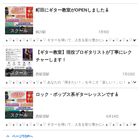
東京
杉並区
西荻窪駅
音楽
レッスン
町田にギター教室がOPENしました🎸
スクール
鶴川駅
7月9日
▲▽▲▽▲▽▲▽▲▽▲▽ ギターを弾いて、人生を彩り豊かに♪ ▲▽▲▽▲▽▲▽▲▽▲
東京
町田市
鶴川駅
ギター
レッスン
【ギター教室】現役プロギタリストが丁寧にレク
チャーします！
スクール
西荻窪駅
7月23日
▲▽▲▽▲▽▲▽▲▽▲▽ あなたの「弾きたい！」を今こそ「楽しい！」に！ ▲▽▲▽▲▽
東京
杉並区
西荻窪駅
ギター
レッスン
ロック・ポップス系ギターレッスンです🎸
スクール
西荻窪駅
6月14日
▲▽▲▽▲▽▲▽▲▽▲▽ ギターを弾いて、人生を彩り豊かに♪ ▲▽▲▽▲▽▲▽▲▽▲
東京
杉並区
西荻窪駅
ギター
レッスン
ページTOPへ