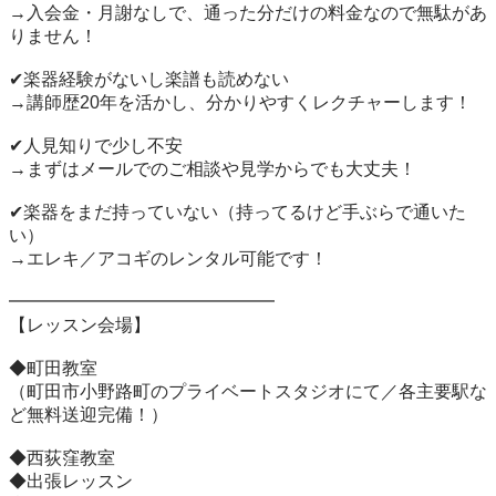
→入会金・月謝なしで、通った分だけの料金なので無駄があ
りません！

✔楽器経験がないし楽譜も読めない

→講師歴20年を活かし、分かりやすくレクチャーします！

✔人見知りで少し不安

→まずはメールでのご相談や見学からでも大丈夫！

✔楽器をまだ持っていない（持ってるけど手ぶらで通いた
い）

→エレキ／アコギのレンタル可能です！

━━━━━━━━━━━━━━━

【レッスン会場】

◆町田教室

（町田市小野路町のプライベートスタジオにて／各主要駅な
ど無料送迎完備！）

◆西荻窪教室

◆出張レッスン
