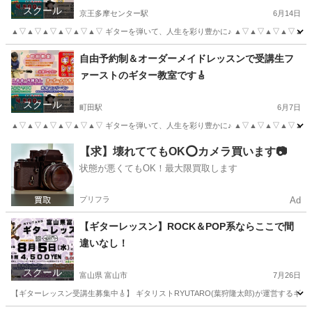
スクール
京王多摩センター駅
6月14日
▲▽▲▽▲▽▲▽▲▽▲▽ ギターを弾いて、人生を彩り豊かに♪ ▲▽▲▽▲▽▲▽▲▽
東京
多摩市
京王多摩センター駅
ボーカル
レッスン
自由予約制＆オーダーメイドレッスンで受講生フ
ァーストのギター教室です🎸
スクール
町田駅
6月7日
▲▽▲▽▲▽▲▽▲▽▲▽ ギターを弾いて、人生を彩り豊かに♪ ▲▽▲▽▲▽▲▽▲▽▲
東京
町田市
町田駅
ギター
レッスン
【求】壊れててもOK⭕️カメラ買います📷
状態が悪くてもOK！最大限買取します
プリフラ
Ad
【ギターレッスン】ROCK＆POP系ならここで間
違いなし！
スクール
富山県 富山市
7月26日
【ギターレッスン受講生募集中🎸】 ギタリストRYUTARO(葉狩隆太郎)が運営するギタ