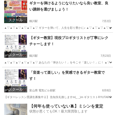
富山
富山市
ギター
レッスン
ギターを弾けるようになりたいなら良い教室、良
い講師を選びましょう！
スクール
鶴川駅
7月2日
▲▽▲▽▲▽▲▽▲▽▲▽ ギターを弾いて、人生を彩り豊かに♪ ▲▽▲▽▲▽▲▽▲▽▲
東京
町田市
鶴川駅
ギター
レッスン
【ギター教室】現役プロギタリストが丁寧にレク
チャーします！
スクール
鶴川駅
7月23日
▲▽▲▽▲▽▲▽▲▽▲▽ あなたの「弾きたい！」を今こそ「楽しい！」に！ ▲▽▲▽▲▽
東京
町田市
鶴川駅
ギター
レッスン
「音楽って楽しい」を実感できるギター教室で
す！
スクール
富山県 電気ビル前駅
8月8日
【ギターレッスン受講生募集中🎸】 告知失礼致しますm(_ _)m ギタリストRYUTARO
富山
富山市
電気ビル前駅
ギター
レッスン
【何年も使っていない🧵】ミシンを査定
状態が悪くてもOK！最大限買取します