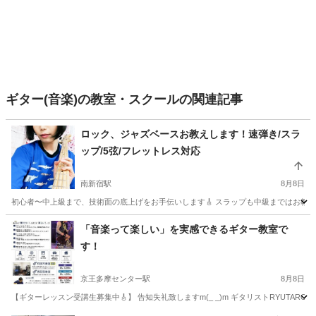
ギター(音楽)の教室・スクールの関連記事
ロック、ジャズベースお教えします！速弾き/スラ
ップ/5弦/フレットレス対応
南新宿駅
8月8日
初心者〜中上級まで、技術面の底上げをお手伝いします🎸 スラップも中級まではお教えい
東京
渋谷区
南新宿駅
ベース
スラップ
「音楽って楽しい」を実感できるギター教室で
す！
京王多摩センター駅
8月8日
【ギターレッスン受講生募集中🎸】 告知失礼致しますm(_ _)m ギタリストRYUTARO