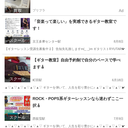
プリフラ
Ad
「音楽って楽しい」を実感できるギター教室で
す！
スクール
京王多摩センター駅
8月8日
【ギターレッスン受講生募集中🎸】 告知失礼致しますm(_ _)m ギタリストRYUTARO
東京
多摩市
京王多摩センター駅
ギター
レッスン
【ギター教室】自由予約制で自分のペースで学べ
ます🎸
スクール
町田駅
6月18日
▲▽▲▽▲▽▲▽▲▽▲▽ ギターを弾いて、人生を彩り豊かに♪ ▲▽▲▽▲▽▲▽▲▽▲
東京
町田市
町田駅
ギター
レッスン
ROCK・POPS系ギターレッスンなら迷わずここ一
択🎸
スクール
西荻窪駅
7月9日
▲▽▲▽▲▽▲▽▲▽▲▽ ギターを弾いて、人生を彩り豊かに♪ ▲▽▲▽▲▽▲▽▲▽▲