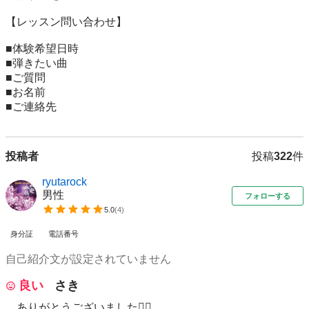
【レッスン問い合わせ】

■体験希望日時

■弾きたい曲

■ご質問

■お名前

■ご連絡先
投稿者
投稿
322
件
ryutarock
男性
フォローする
5.0
(
4
)
身分証
電話番号
自己紹介文が設定されていません
良い
さき
ありがとうございました🙇‍♀️