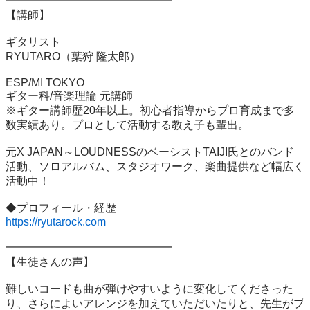
━━━━━━━━━━━━━━━

【講師】

ギタリスト

RYUTARO（葉狩 隆太郎）

ESP/MI TOKYO

ギター科/音楽理論 元講師

※ギター講師歴20年以上。初心者指導からプロ育成まで多
数実績あり。プロとして活動する教え子も輩出。

元X JAPAN～LOUDNESSのベーシストTAIJI氏とのバンド
活動、ソロアルバム、スタジオワーク、楽曲提供など幅広く
活動中！

https://ryutarock.com
━━━━━━━━━━━━━━━

【生徒さんの声】

難しいコードも曲が弾けやすいように変化してくださった
り、さらによいアレンジを加えていただいたりと、先生がプ