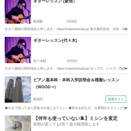
ギターレッスン (新宿）
新宿駅
8月6日
ギター講師の田村雄太と申します。 https://vitaminstudio.jp/ 東京都世田
東京
新宿区
新宿駅
ギター
作編曲
ギターレッスン(代々木)
代々木駅
8月6日
ギター講師の田村雄太と申します。 https://vitaminstudio.jp/ ポップス、ジ
東京
渋谷区
代々木駅
音楽
スタジオ
ピアノ基本科・本科入学説明会＆模擬レッスン
（WOOD =）
新宿区
提携サイト
◆今まで培ってきた音楽力を役に立てたい− ◆音大を出たが、仕事用のテクニックを付けた
東京
新宿区
ピアノ
【何年も使っていない🧵】ミシンを査定
状態が悪くてもOK！最大限買取します