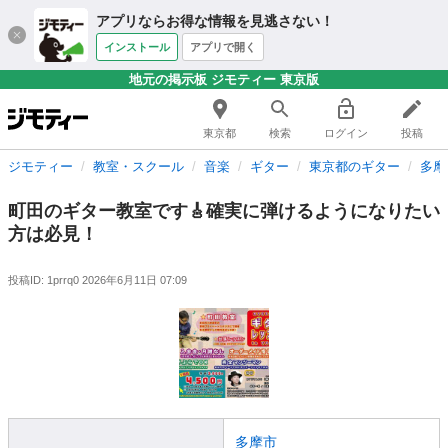
アプリならお得な情報を見逃さない！
インストール
アプリで開く
地元の掲示板 ジモティー 東京版
東京都
検索
ログイン
投稿
ジモティー
教室・スクール
音楽
ギター
東京都のギター
多摩
町田のギター教室です🎸確実に弾けるようになりたい
方は必見！
投稿ID: 1prrq0
2026年6月11日 07:09
多摩市