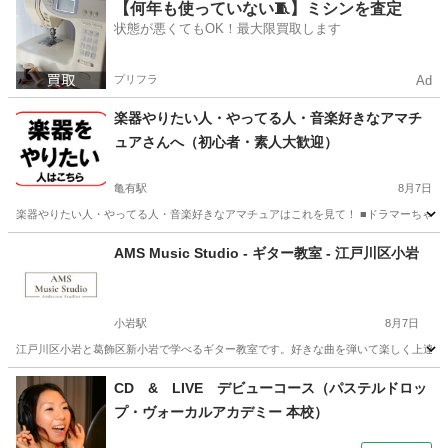
東京
多摩市
京王多摩センター駅
ギター
レッスン
【何年も使っていない🧵】ミシンを査定
状態が悪くてもOK！最大限買取します
プリフラ
Ad
楽器やりたい人・やってる人・音楽好きなアマチ
ュアさんへ（初心者・素人大歓迎）
亀有駅
8月7日
楽器やりたい人・やってる人・音楽好きなアマチュアはこれを見て！ ■ドラマーちゃーりー
東京
葛飾区
亀有駅
その他
セッション
AMS Music Studio - ギター教室 - 江戸川区小岩
小岩駅
8月7日
江戸川区小岩と葛飾区新小岩で学べるギター教室です。好きな曲を弾いて楽しく上達でき
東京
江戸川区
小岩駅
ギター
音楽教室
CD & LIVE デビューコース（パステルドロッ
プ・ヴォーカルアカデミー 本校）