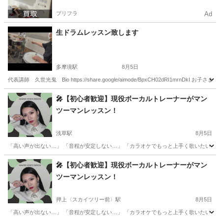
プリフラ
Ad
生ドラムレッスン致します
多摩境駅
8月5日
代表講師 久世光鬼 Bio https://share.google/aimode/BpxCH02dRI1
東京
八王子市
多摩境駅
ドラム
夏休み
🎤【初心者歓迎】現役ボーカルトレーナーがマン
ツーマンレッスン！
浅草駅
8月5日
「高い声が出ない…」 「音程が安定しない…」 「カラオケでもっと上手く歌いたい！」
東京
台東区
浅草駅
ボーカル
レッスン
🎤【初心者歓迎】現役ボーカルトレーナーがマン
ツーマンレッスン！
押上〈スカイツリー前〉駅
8月5日
「高い声が出ない…」 「音程が安定しない…」 「カラオケでもっと上手く歌いたい！」