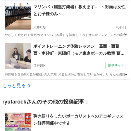
東京
墨田区
押上〈スカイツリー前〉駅
ボーカル
レッスン
マリンバ（鍵盤打楽器）教えます♪ ～対面は女性
とお子様のみ～
大井町駅
8月5日
やさしく癒される音色のマリンバ（木琴）を演奏してみませんか？ ♪マリンバの音色に癒さ
東京
品川区
大井町駅
その他
マリンバ
ボイストレーニング体験レッスン 葛西・西葛
西・南砂町・東陽町（モア東京ボーカル教室 葛西
校）
江戸川区
提携サイト
姉妹校を含め600名が在籍♪の人気校 30名も講師が在籍しているから、いろんな講師に学
東京
江戸川区
ボーカル
もっと見る
ryutarock
さんのその他の投稿記事：
弾き語りをしたいボーカリストへのアコギレッス
ン好評開催中です🎸