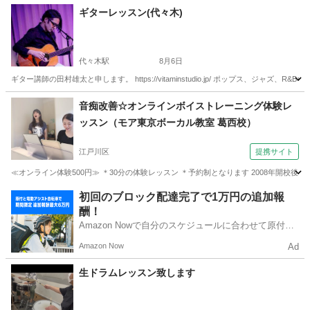
東京
新宿区
新宿駅
ギター
作編曲
ギターレッスン(代々木)
代々木駅
8月6日
ギター講師の田村雄太と申します。 https://vitaminstudio.jp/ ポップス、ジ
東京
渋谷区
代々木駅
音楽
スタジオ
音痴改善☆オンラインボイストレーニング体験レ
ッスン（モア東京ボーカル教室 葛西校）
江戸川区
提携サイト
≪オンライン体験500円≫ ＊30分の体験レッスン ＊予約制となります 2008年開校
東京
江戸川区
ボーカル
初回のブロック配達完了で1万円の追加報
酬！
Amazon Nowで自分のスケジュールに合わせて原付や
電動アシスト自転車で配達し、報酬を獲得しましょ
Amazon Now
Ad
う！
生ドラムレッスン致します