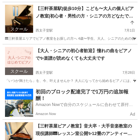
東京
世田谷区
西太子堂駅
ピアノ
シニア
【三軒茶屋駅|徒歩10分】こども〜大人の個人ピア
ノ教室|初心者・男性の方・シニアの方どなたでも
大歓迎🎹
スクール
西太子堂駅
7月1日
🎹三軒茶屋エリアでピアノ教室をお探しの方へ 4歳〜学生、大人、シニアのための個人ピア
東京
世田谷区
西太子堂駅
ピアノ
レッスン
【大人・シニアの初心者歓迎】憧れの曲をピアノ
で✨楽譜が読めなくても大丈夫です
スクール
西太子堂駅
7月28日
「いつか弾けたら」を、今、叶えませんか？ 大人になってから始めるピアノには、子供
東京
世田谷区
西太子堂駅
ピアノ
大人
初回のブロック配達完了で1万円の追加報
酬！
Amazon Nowで自分のスケジュールに合わせて原付や
電動アシスト自転車で配達し、報酬を獲得しましょ
Amazon Now
Ad
う！
【三軒茶屋ピアノ教室】音大卒・大手音楽教室の
現役講師🎹レッスン室公開✨12畳のアンティーク