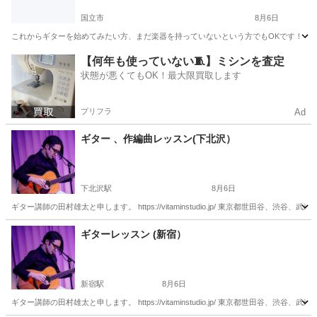
国立市
8月6日
これからギターを始めてみたい方、まだ楽器を持っていないという方でもOKです！ 初心
東京
国立市
ギター
初心者
【何年も使っていない🧵】ミシンを査定
状態が悪くてもOK！最大限買取します
プリフラ
Ad
ギター 、作編曲レッスン(下北沢）
下北沢駅
8月6日
ギター講師の田村雄太と申します。 https://vitaminstudio.jp/ 東京都世田
東京
世田谷区
下北沢駅
ギター
作編曲
ギターレッスン (新宿）
新宿駅
8月6日
ギター講師の田村雄太と申します。 https://vitaminstudio.jp/ 東京都世田