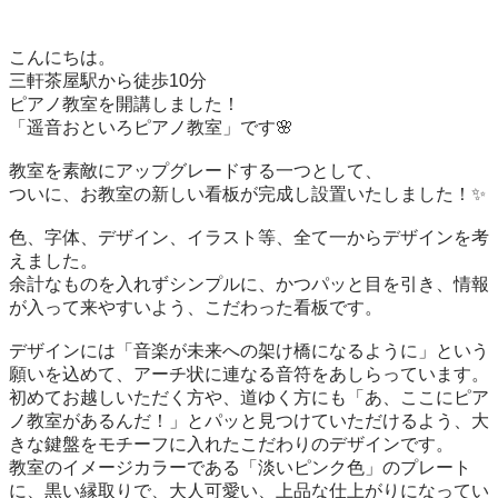
こんにちは。

三軒茶屋駅から徒歩10分

ピアノ教室を開講しました！

「遥音おといろピアノ教室」です🌸

教室を素敵にアップグレードする一つとして、

ついに、お教室の新しい看板が完成し設置いたしました！✨

色、字体、デザイン、イラスト等、全て一からデザインを考
えました。

余計なものを入れずシンプルに、かつパッと目を引き、情報
が入って来やすいよう、こだわった看板です。

デザインには「音楽が未来への架け橋になるように」という
願いを込めて、アーチ状に連なる音符をあしらっています。

初めてお越しいただく方や、道ゆく方にも「あ、ここにピア
ノ教室があるんだ！」とパッと見つけていただけるよう、大
きな鍵盤をモチーフに入れたこだわりのデザインです。

教室のイメージカラーである「淡いピンク色」のプレート
に、黒い縁取りで、大人可愛い、上品な仕上がりになってい