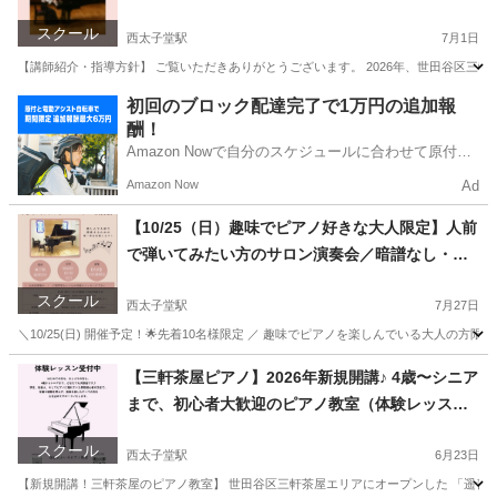
スクール
西太子堂駅
7月1日
【講師紹介・指導方針】 ご覧いただきありがとうございます。 2026年、世田谷区三軒茶
東京
世田谷区
西太子堂駅
ピアノ
プロフィール
初回のブロック配達完了で1万円の追加報
酬！
Amazon Nowで自分のスケジュールに合わせて原付や
電動アシスト自転車で配達し、報酬を獲得しましょ
Amazon Now
Ad
う！
【10/25（日）趣味でピアノ好きな大人限定】人前
で弾いてみたい方のサロン演奏会／暗譜なし・ミ
スOK！🌟出演者募集中
スクール
西太子堂駅
7月27日
＼10/25(日) 開催予定！🌟先着10名様限定 ／ 趣味でピアノを楽しんでいる大人の
東京
世田谷区
西太子堂駅
ピアノ
サロン
【三軒茶屋ピアノ】2026年新規開講♪ 4歳〜シニア
まで、初心者大歓迎のピアノ教室（体験レッスン
受付中！）
スクール
西太子堂駅
6月23日
【新規開講！三軒茶屋のピアノ教室】 世田谷区三軒茶屋エリアにオープンした 「遥音（