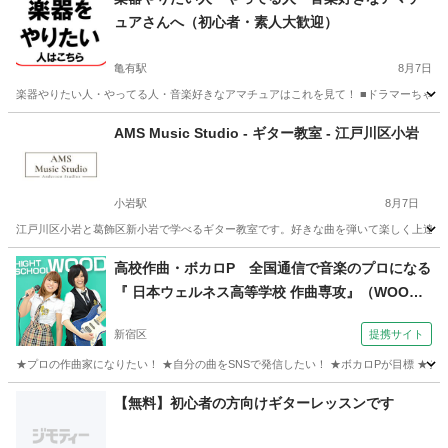
ュアさんへ（初心者・素人大歓迎）
亀有駅
8月7日
楽器やりたい人・やってる人・音楽好きなアマチュアはこれを見て！ ■ドラマーちゃーりー
東京
葛飾区
亀有駅
その他
セッション
AMS Music Studio - ギター教室 - 江戸川区小岩
小岩駅
8月7日
江戸川区小岩と葛飾区新小岩で学べるギター教室です。好きな曲を弾いて楽しく上達でき
東京
江戸川区
小岩駅
ギター
音楽教室
高校作曲・ボカロP 全国通信で音楽のプロになる
『 日本ウェルネス高等学校 作曲専攻』（WOOD
☆）
新宿区
提携サイト
★プロの作曲家になりたい！ ★自分の曲をSNSで発信したい！ ★ボカロPが目標 ★シ
東京
新宿区
ピアノ
【無料】初心者の方向けギターレッスンです