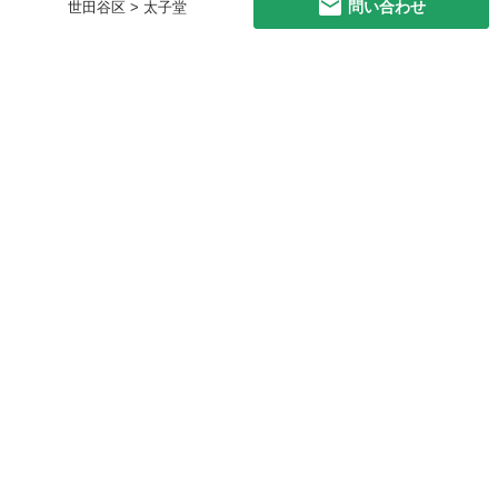
問い合わせ
世田谷区 > 太子堂
初めての方へ
利用規約
プライバシーポリシー
プライバシー・ステートメント
健全化に資する運用方針
お問い合わせ
運営会社
サイトマップ
ご利用ガイド
フリーワードで探す
PC版で表示
都道府県選択
特定商取引法の表示
利用者情報の外部送信について
© 2011-
2026
Jmty, Inc.