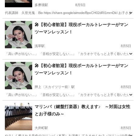
多摩境駅
8月5日
代表講師 久世光鬼 Bio https://share.google/aimode/BpxCH02dRI1
東京
八王子市
多摩境駅
ドラム
夏休み
🎤【初心者歓迎】現役ボーカルトレーナーがマン
ツーマンレッスン！
浅草駅
8月5日
「高い声が出ない…」 「音程が安定しない…」 「カラオケでもっと上手く歌いたい！」
東京
台東区
浅草駅
ボーカル
レッスン
🎤【初心者歓迎】現役ボーカルトレーナーがマン
ツーマンレッスン！
押上〈スカイツリー前〉駅
8月5日
「高い声が出ない…」 「音程が安定しない…」 「カラオケでもっと上手く歌いたい！」
東京
墨田区
押上〈スカイツリー前〉駅
ボーカル
レッスン
マリンバ（鍵盤打楽器）教えます♪ ～対面は女性
とお子様のみ～
大井町駅
8月5日
やさしく癒される音色のマリンバ（木琴）を演奏してみませんか？ ♪マリンバの音色に癒さ