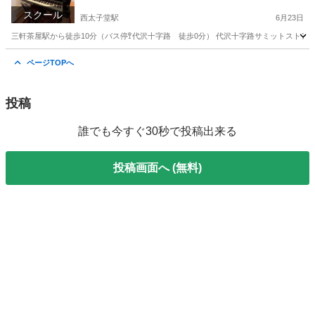
空間でグランドピアノを奏でる
スクール
西太子堂駅
6月23日
三軒茶屋駅から徒歩10分（バス停🚏代沢十字路 徒歩0分） 代沢十字路サミットストアの
東京
世田谷区
西太子堂駅
ピアノ
グランドピアノ
ページTOPへ
投稿
誰でも今すぐ30秒で投稿出来る
投稿画面へ (無料)