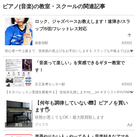
ピアノ(音楽)の教室・スクールの関連記事
ロック、ジャズベースお教えします！速弾き/スラ
ップ/5弦/フレットレス対応
南新宿駅
8月8日
初心者〜中上級まで、技術面の底上げをお手伝いします🎸 スラップも中級まではお教えい
東京
渋谷区
南新宿駅
ベース
スラップ
「音楽って楽しい」を実感できるギター教室で
す！
京王多摩センター駅
8月8日
【ギターレッスン受講生募集中🎸】 告知失礼致しますm(_ _)m ギタリストRYUTARO
東京
多摩市
京王多摩センター駅
ギター
レッスン
【何年も調律していない🎹】ピアノを買い
ます🖐️
状態が悪くてもOK！最大限買取します
プリフラ
Ad
楽器やりたい人・やってる人・音楽好きなアマチ