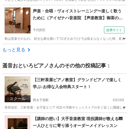
東京
品川区
大井町駅
その他
マリンバ
声楽・合唱・ヴォイストレーニング〜楽しく歌う
ために（アイゼナハ音楽院 【声楽教室】御茶の
水・神保町・新御茶ノ水・神田駅）
千代田区
提携サイト
歌は音楽そのもの。 好きな曲を聴いて“口ずさみ”だけでは収まらなくなった時、皆さん
東京
千代田区
その他
もっと見る
遥音おといろピアノ
さんのその他の投稿記事：
【三軒茶屋ピアノ教室】グランドピアノで楽しく
学ぶ♪お得な入会特典スタート！
スクール
西太子堂駅
6月23日
世田谷区、三軒茶屋・太子堂エリア 代沢十字路サミットストアのすぐ近くに開講しました
東京
世田谷区
西太子堂駅
ピアノ
グランドピアノ
【講師の想い】大手音楽教室 現役講師が教える🎹
一人ひとりに寄り添うオーダーメイドレッスン