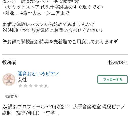
セス🉑　渋谷からバス１本で徒歩0分

（サミットストア 代沢十字路店のすぐ近くです）

• 対象： 4歳〜大人・シニアまで

まずは体験レッスンから始めてみませんか？

24時間いつでもお気軽にお問い合わせください♪

🎁お得な開校記念特典を先着順でご用意しております🎁
投稿者
投稿
18
件
遥音おといろピアノ
女性
フォローする
0.0
電話番号
🎼 講師プロフィール • 20代後半 大手音楽教室 現役ピアノ
講師（指導7年目） • 中学...