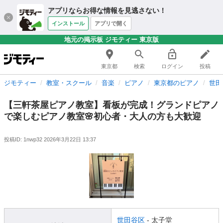
アプリならお得な情報を見逃さない！
インストール
アプリで開く
地元の掲示板 ジモティー 東京版
東京都
検索
ログイン
投稿
ジモティー
教室・スクール
音楽
ピアノ
東京都のピアノ
世田
【三軒茶屋ピアノ教室】看板が完成！グランドピアノ
で楽しむピアノ教室🌸初心者・大人の方も大歓迎
投稿ID: 1nwp32
2026年3月22日 13:37
世田谷区
- 太子堂