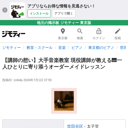
アプリならお得な情報を見逃さない！
インストール
アプリで開く
地元の掲示板 ジモティー 東京版
東京都
検索
ログイン
投稿
ジモティー
教室・スクール
音楽
ピアノ
東京都のピアノ
世田
【講師の想い】大手音楽教室 現役講師が教える🎹一
人ひとりに寄り添うオーダーメイドレッスン
投稿ID: 1n6i4p
2026年7月1日 07:55
世田谷区
- 太子堂