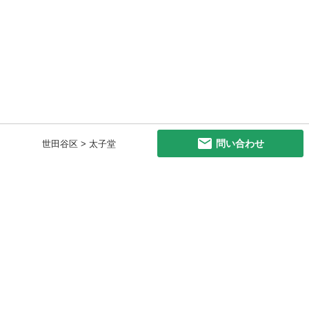
問い合わせ
世田谷区 > 太子堂
初めての方へ
利用規約
プライバシーポリシー
プライバシー・ステートメント
健全化に資する運用方針
お問い合わせ
運営会社
サイトマップ
ご利用ガイド
フリーワードで探す