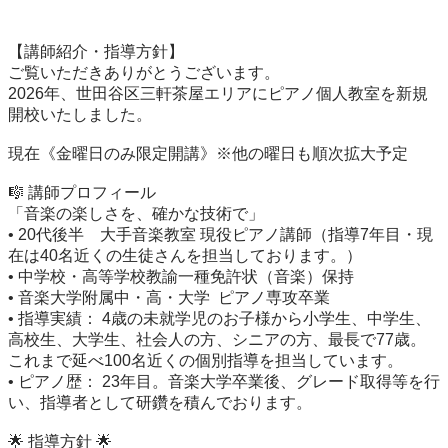
【講師紹介・指導方針】

ご覧いただきありがとうございます。

2026年、世田谷区三軒茶屋エリアにピアノ個人教室を新規
開校いたしました。

現在《金曜日のみ限定開講》※他の曜日も順次拡大予定

🎼 講師プロフィール

「音楽の楽しさを、確かな技術で」

• 20代後半　大手音楽教室 現役ピアノ講師（指導7年目・現
在は40名近くの生徒さんを担当しております。）

• 中学校・高等学校教諭一種免許状（音楽）保持

• 音楽大学附属中・高・大学  ピアノ専攻卒業

• 指導実績： 4歳の未就学児のお子様から小学生、中学生、
高校生、大学生、社会人の方、シニアの方、最長で77歳。
これまで延べ100名近くの個別指導を担当しています。

• ピアノ歴： 23年目。音楽大学卒業後、グレード取得等を行
い、指導者として研鑽を積んでおります。

🌟 指導方針 🌟
