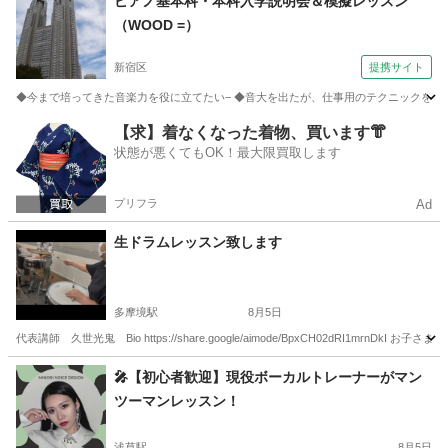
ピアノ基本科・本科入学説明会＆模擬レッスン
（WOOD =）
新宿区
提携サイト
◆今まで培ってきた音楽力を役に立てたい− ◆音大を出たが、仕事用のテクニックを付けた
東京
新宿区
ピアノ
【求】着なくなった着物、買います👘
状態が悪くてもOK！最大限買取します
プリフラ
Ad
生ドラムレッスン致します
多摩境駅
8月5日
代表講師 久世光鬼 Bio https://share.google/aimode/BpxCH02dRI1
東京
八王子市
多摩境駅
ドラム
夏休み
🎤【初心者歓迎】現役ボーカルトレーナーがマン
ツーマンレッスン！
浅草駅
8月5日