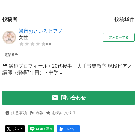
投稿者
投稿
18
件
遥音おといろピアノ
女性
フォローする
0.0
電話番号
🎼 講師プロフィール • 20代後半 大手音楽教室 現役ピアノ
講師（指導7年目） • 中学...
問い合わせ
注意事項
通報
お気に入り 1
ポスト
いいね！
LINEで送る