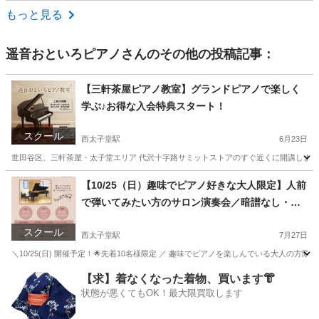
東京
江戸川区
ボーカル
もっと見る
遥音おといろピアノ
さんのその他の投稿記事：
【三軒茶屋ピアノ教室】グランドピアノで楽しく
学ぶ♪お得な入会特典スタート！
スクール
西太子堂駅
6月23日
世田谷区、三軒茶屋・太子堂エリア 代沢十字路サミットストアのすぐ近くに開講しました
東京
世田谷区
西太子堂駅
ピアノ
グランドピアノ
【10/25（日）趣味でピアノ好きな大人限定】人前
で弾いてみたい方のサロン演奏会／暗譜なし・ミ
スOK！🌟出演者募集中
スクール
西太子堂駅
7月27日
＼10/25(日) 開催予定！🌟先着10名様限定 ／ 趣味でピアノを楽しんでいる大人の
東京
世田谷区
西太子堂駅
ピアノ
サロン
【求】着なくなった着物、買います👘
状態が悪くてもOK！最大限買取します