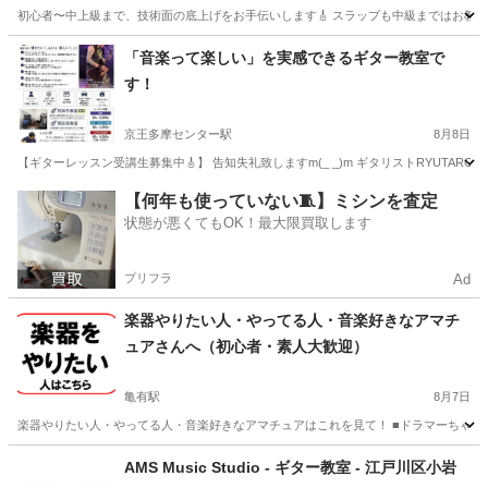
初心者〜中上級まで、技術面の底上げをお手伝いします🎸 スラップも中級まではお教えい
東京
渋谷区
南新宿駅
ベース
スラップ
「音楽って楽しい」を実感できるギター教室で
す！
京王多摩センター駅
8月8日
【ギターレッスン受講生募集中🎸】 告知失礼致しますm(_ _)m ギタリストRYUTARO
東京
多摩市
京王多摩センター駅
ギター
レッスン
【何年も使っていない🧵】ミシンを査定
状態が悪くてもOK！最大限買取します
プリフラ
Ad
楽器やりたい人・やってる人・音楽好きなアマチ
ュアさんへ（初心者・素人大歓迎）
亀有駅
8月7日
楽器やりたい人・やってる人・音楽好きなアマチュアはこれを見て！ ■ドラマーちゃーりー
東京
葛飾区
亀有駅
その他
セッション
AMS Music Studio - ギター教室 - 江戸川区小岩