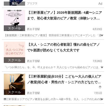
プリフラ
Ad
【三軒茶屋ピアノ】2026年新規開講♪ 4歳〜シニア
まで、初心者大歓迎のピアノ教室（体験レッスン
受付中！）
スクール
西太子堂駅
6月23日
【新規開講！三軒茶屋のピアノ教室】 世田谷区三軒茶屋エリアにオープンした 「遥音（
東京
世田谷区
西太子堂駅
ピアノ
シニア
【大人・シニアの初心者歓迎】憧れの曲をピアノ
で✨楽譜が読めなくても大丈夫です
スクール
西太子堂駅
7月28日
「いつか弾けたら」を、今、叶えませんか？ 大人になってから始めるピアノには、子供
東京
世田谷区
西太子堂駅
ピアノ
大人
【三軒茶屋駅|徒歩10分】こども〜大人の個人ピア
ノ教室|初心者・男性の方・シニアの方どなたでも
大歓迎🎹
スクール
西太子堂駅
7月1日
🎹三軒茶屋エリアでピアノ教室をお探しの方へ 4歳〜学生、大人、シニアのための個人ピア