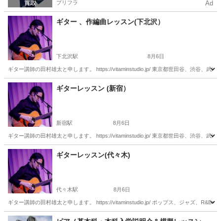
プリフラ
Ad
ギター 、作編曲レッスン(下北沢）
下北沢駅
8月6日
ギター講師の田村雄太と申します。 https://vitaminstudio.jp/ 東京都世田
東京
世田谷区
下北沢駅
ギター
作編曲
ギターレッスン (新宿）
新宿駅
8月6日
ギター講師の田村雄太と申します。 https://vitaminstudio.jp/ 東京都世田
東京
新宿区
新宿駅
ギター
作編曲
ギターレッスン(代々木)
代々木駅
8月6日
ギター講師の田村雄太と申します。 https://vitaminstudio.jp/ ポップス、ジ
東京
渋谷区
代々木駅
音楽
スタジオ