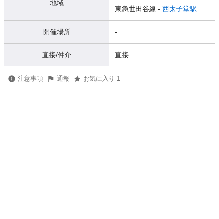
地域
東急世田谷線 -
西太子堂駅
開催場所
-
直接/仲介
直接
注意事項
通報
お気に入り 1