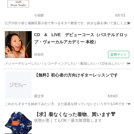
小岩駅
8月7日
江戸川区小岩と葛飾区新小岩で学べるギター教室です。好きな曲を弾いて楽しく上達でき
東京
江戸川区
小岩駅
ギター
音楽教室
CD & LIVE デビューコース（パステルドロッ
プ・ヴォーカルアカデミー 本校）
渋谷区
提携サイト
メジャーデビューしたい！レコーディングしたい！配信したい！CDを出したい！ そんな
東京
渋谷区
ボーカル
【無料】初心者の方向けギターレッスンです
国立市
8月6日
これからギターを始めてみたい方、まだ楽器を持っていないという方でもOKです！ 初心
東京
国立市
ギター
初心者
【求】着なくなった着物、買います👘
状態が悪くてもOK！最大限買取します