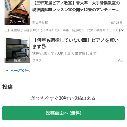
東京
世田谷区
西太子堂駅
ピアノ
レッスン
【三軒茶屋ピアノ教室】音大卒・大手音楽教室の
現役講師🎹レッスン室公開✨12畳のアンティーク
空間でグランドピアノを奏でる
スクール
西太子堂駅
6月23日
三軒茶屋駅から徒歩10分（バス停🚏代沢十字路 徒歩0分） 代沢十字路サミットストアの
東京
世田谷区
西太子堂駅
ピアノ
グランドピアノ
【何年も調律していない🎹】ピアノを買い
ます🖐️
状態が悪くてもOK！最大限買取します
プリフラ
Ad
ページTOPへ
投稿
誰でも今すぐ30秒で投稿出来る
投稿画面へ (無料)