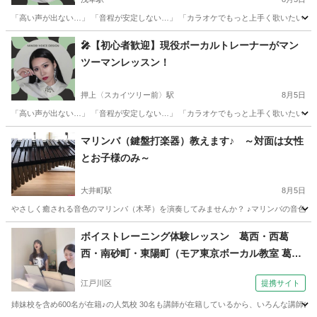
「高い声が出ない…」 「音程が安定しない…」 「カラオケでもっと上手く歌いたい！」
東京
台東区
浅草駅
ボーカル
レッスン
🎤【初心者歓迎】現役ボーカルトレーナーがマン
ツーマンレッスン！
押上〈スカイツリー前〉駅
8月5日
「高い声が出ない…」 「音程が安定しない…」 「カラオケでもっと上手く歌いたい！」
東京
墨田区
押上〈スカイツリー前〉駅
ボーカル
レッスン
マリンバ（鍵盤打楽器）教えます♪ ～対面は女性
とお子様のみ～
大井町駅
8月5日
やさしく癒される音色のマリンバ（木琴）を演奏してみませんか？ ♪マリンバの音色に癒さ
東京
品川区
大井町駅
その他
マリンバ
ボイストレーニング体験レッスン 葛西・西葛
西・南砂町・東陽町（モア東京ボーカル教室 葛西
校）
江戸川区
提携サイト
姉妹校を含め600名が在籍♪の人気校 30名も講師が在籍しているから、いろんな講師に学