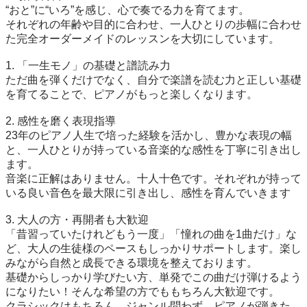
“おと”に“いろ”を感じ、心で奏でる力を育てます。

それぞれの年齢や目的に合わせ、一人ひとりの歩幅に合わせ
た完全オーダーメイドのレッスンを大切にしています。

1. 「一生モノ」の基礎と譜読み力

ただ曲を弾くだけでなく、自分で楽譜を読む力と正しい基礎
を育てることで、ピアノがもっと楽しくなります。

2. 感性を磨く表現指導

23年のピアノ人生で培った経験を活かし、豊かな表現の幅
と、一人ひとりが持っている音楽的な感性を丁寧に引き出し
ます。　

音楽に正解はありません。十人十色です。それぞれが持って
いる良い音色を最大限に引き出し、感性を育んでいきます

3. 大人の方・再開者も大歓迎

「昔習っていたけれどもう一度」「憧れの曲を1曲だけ」な
ど、大人の生徒様のペースもしっかりサポートします。楽し
みながら自然と成長できる環境を整えております。

基礎からしっかり学びたい方、単発でこの曲だけ弾けるよう
になりたい！そんな希望の方でももちろん大歓迎です。

クラシックはもちろん、ジャンル問わず、ピアノが弾きた