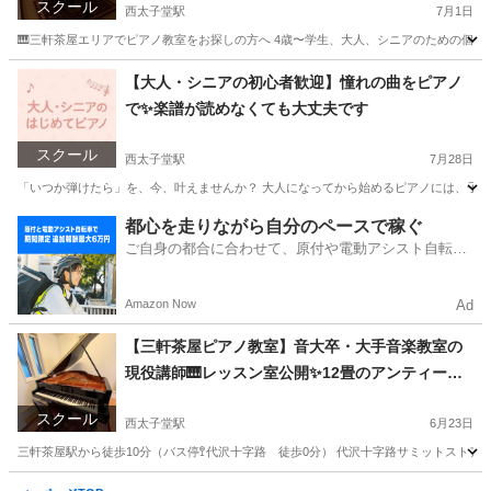
スクール
西太子堂駅
7月1日
🎹三軒茶屋エリアでピアノ教室をお探しの方へ 4歳〜学生、大人、シニアのための個人ピア
東京
世田谷区
西太子堂駅
ピアノ
レッスン
【大人・シニアの初心者歓迎】憧れの曲をピアノ
で✨楽譜が読めなくても大丈夫です
スクール
西太子堂駅
7月28日
「いつか弾けたら」を、今、叶えませんか？ 大人になってから始めるピアノには、子供
東京
世田谷区
西太子堂駅
ピアノ
大人
都心を走りながら自分のペースで稼ぐ
ご自身の都合に合わせて、原付や電動アシスト自転車
で配達
Amazon Now
Ad
【三軒茶屋ピアノ教室】音大卒・大手音楽教室の
現役講師🎹レッスン室公開✨12畳のアンティーク
空間でグランドピアノを奏でる
スクール
西太子堂駅
6月23日
三軒茶屋駅から徒歩10分（バス停🚏代沢十字路 徒歩0分） 代沢十字路サミットストアの
東京
世田谷区
西太子堂駅
ピアノ
グランドピアノ