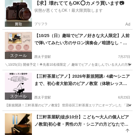
東京
世田谷区
西太子堂駅
ピアノ
プロフィール
【求】壊れててもOK⭕️カメラ買います📷
状態が悪くてもOK！最大限買取します
プリフラ
Ad
【10/25（日）趣味でピアノ好きな大人限定】人前
で弾いてみたい方のサロン演奏会／暗譜なし・ミ
スOK！🌟出演者募集中
スクール
西太子堂駅
7月27日
＼10/25(日) 開催予定！🌟先着10名様限定 ／ 趣味でピアノを楽しんでいる大人の
東京
世田谷区
西太子堂駅
ピアノ
サロン
【三軒茶屋ピアノ】2026年新規開講♪ 4歳〜シニア
まで、初心者大歓迎のピアノ教室（体験レッスン
受付中！）
スクール
西太子堂駅
6月23日
【新規開講！三軒茶屋のピアノ教室】 世田谷区三軒茶屋エリアにオープンした 「遥音（
東京
世田谷区
西太子堂駅
ピアノ
シニア
【三軒茶屋駅|徒歩10分】こども〜大人の個人ピア
ノ教室|初心者・男性の方・シニアの方どなたでも
大歓迎🎹