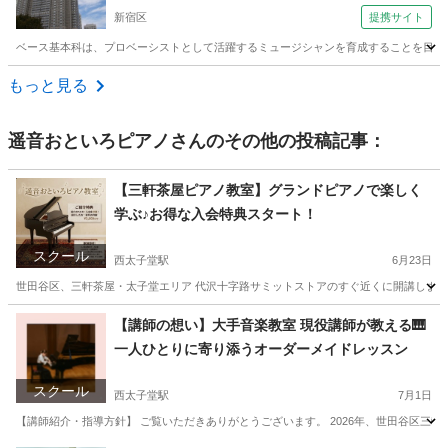
新宿区
提携サイト
ベース基本科は、プロベーシストとして活躍するミュージシャンを育成することを目的にし
東京
新宿区
ベース
もっと見る
遥音おといろピアノ
さんのその他の投稿記事：
【三軒茶屋ピアノ教室】グランドピアノで楽しく
学ぶ♪お得な入会特典スタート！
スクール
西太子堂駅
6月23日
世田谷区、三軒茶屋・太子堂エリア 代沢十字路サミットストアのすぐ近くに開講しました
東京
世田谷区
西太子堂駅
ピアノ
グランドピアノ
【講師の想い】大手音楽教室 現役講師が教える🎹
一人ひとりに寄り添うオーダーメイドレッスン
スクール
西太子堂駅
7月1日
【講師紹介・指導方針】 ご覧いただきありがとうございます。 2026年、世田谷区三軒茶