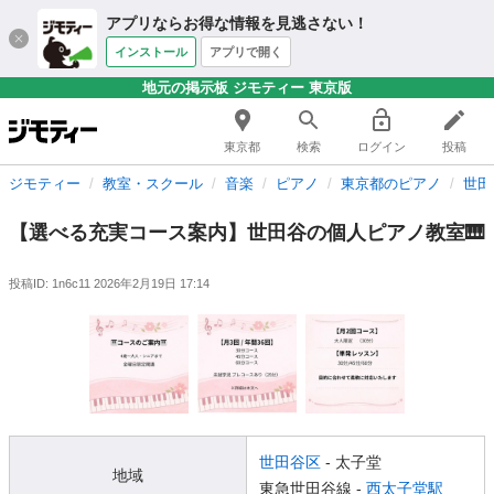
アプリならお得な情報を見逃さない！
インストール
アプリで開く
地元の掲示板 ジモティー 東京版
東京都
検索
ログイン
投稿
ジモティー
教室・スクール
音楽
ピアノ
東京都のピアノ
世田
【選べる充実コース案内】世田谷の個人ピアノ教室🎹
投稿ID: 1n6c11
2026年2月19日 17:14
世田谷区
- 太子堂
地域
東急世田谷線 -
西太子堂駅