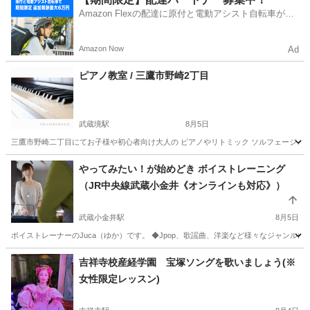
Amazon Flexの配達に原付と電動アシスト自転車が登
場！
Amazon Now
Ad
ピアノ教室 / 三鷹市野崎2丁目
武蔵境駅
8月5日
三鷹市野崎二丁目にてお子様や初心者向け大人の ピアノやリトミック ソルフェージュ、楽
東京
三鷹市
武蔵境駅
音楽
音楽教室
やってみたい！が始めどき ボイストレーニング
（JR中央線武蔵小金井《オンラインも対応》）
武蔵小金井駅
8月5日
ボイストレーナーのJuca（ゆか）です。 ◆Jpop、歌謡曲、洋楽など様々なジャンル
東京
小金井市
武蔵小金井駅
ボーカル
レッスン
吉祥寺校産経学園 宝塚ソングを歌いましょう(※
女性限定レッスン)