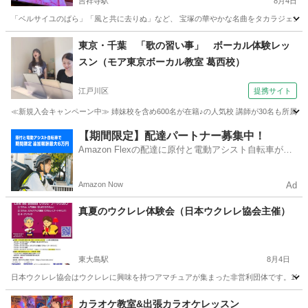
吉祥寺駅
8月4日
「ベルサイユのばら」「風と共に去りぬ」など、 宝塚の華やかな名曲をタカラジェンヌ気分
東京
武蔵野市
吉祥寺駅
ボーカル
娘役
東京・千葉 「歌の習い事」 ボーカル体験レッ
スン（モア東京ボーカル教室 葛西校）
江戸川区
提携サイト
≪新規入会キャンペーン中≫ 姉妹校を含め600名が在籍♪の人気校 講師が30名も所属♪ 
東京
江戸川区
ボーカル
【期間限定】配達パートナー募集中！
Amazon Flexの配達に原付と電動アシスト自転車が登
場！
Amazon Now
Ad
真夏のウクレレ体験会（日本ウクレレ協会主催）
東大島駅
8月4日
日本ウクレレ協会はウクレレに興味を持つアマチュアが集まった非営利団体です。1959
東京
江東区
東大島駅
ウクレレ
講座
カラオケ教室&出張カラオケレッスン