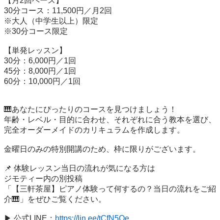
【月2回ペース】

30分コース：11,500円／月2回

※大人（中学生以上）限定

※30分コース限定

【単発レッスン】

30分：6,000円／1回

45分：8,000円／1回

60分：10,000円／1回

🎹あなたにぴったりのコースを見つけましょう！

年齢・レベル・目的に合わせ、それぞれに合う教本を選び、
完全オーダーメイドのカリキュラムを作成します。

金曜日のみの特別開講のため、枠に限りがございます。

📌 体験レッスン当日の流れが気になる方は

ジモティー内の別投稿

「【三軒茶屋】ピアノ体験って何するの？当日の流れをご紹
介🎹」をぜひご覧ください。

▶︎ 公式LINE：
https://lin.ee/tCfN5Qe