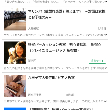
「高い声が出ない…」 「音程が安定しない…」 「カラオケでもっと上手く歌いたい！」
東京
墨田区
押上〈スカイツリー前〉駅
ボーカル
レッスン
マリンバ（鍵盤打楽器）教えます♪ ～対面は女性
とお子様のみ～
大井町駅
8月5日
やさしく癒される音色のマリンバ（木琴）を演奏してみませんか？ ♪マリンバの音色に癒さ
東京
品川区
大井町駅
その他
マリンバ
格安パーカッション教室 初心者歓迎 新宿☆
（ソレイユミュージック 新宿校）
新宿区
提携サイト
あなたのお好きな曲を講師が譜面を作成しマンツーマンレッスンを致します 生徒さんのレ
東京
新宿区
その他
八王子市大楽寺町/ ピアノ教室
西八王子駅
8月5日
三鷹市でピアノ講師をやっております。 吉田 優美と申します。 この度、八王子市大楽寺町校で
東京
八王子市
西八王子駅
ピアノ
レッスン
【期間限定】配達パートナー募集中！