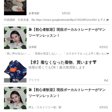
多摩境駅
8月5日
代表講師 久世光鬼 Bio https://share.google/aimode/BpxCH02dRI1
東京
八王子市
多摩境駅
ドラム
夏休み
🎤【初心者歓迎】現役ボーカルトレーナーがマン
ツーマンレッスン！
浅草駅
8月5日
「高い声が出ない…」 「音程が安定しない…」 「カラオケでもっと上手く歌いたい！」
東京
台東区
浅草駅
ボーカル
レッスン
【求】着なくなった着物、買います👘
状態が悪くてもOK！最大限買取します
プリフラ
Ad
🎤【初心者歓迎】現役ボーカルトレーナーがマン
ツーマンレッスン！
押上〈スカイツリー前〉駅
8月5日