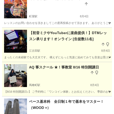
町屋駅
8月4日
レッスンのお問い合わせを頂きましてこの度再投稿させて頂きます。 ありがとうございま
東京
荒川区
町屋駅
ボーカル
ボイストレーニング
【初音ミクやYouTuberに楽曲提供！】DTMレッ
スン承ります！オンライン [生徒数11名]
江古田駅
8月4日
まったくの未経験でも大丈夫です。 構えずにもっと気楽に始めてみても音楽は受け入れ
東京
練馬区
江古田駅
その他
DTM
AQ 箏スクール ★！箏教室 8/16 特別開講日
馬喰町駅
8月4日
【8/16 特別開講日♪】 ご予約時に「ワンコイン体験」とお伝えください。 季節のお箏、Ｙｏｕｔｕｂ
東京
中央区
馬喰町駅
三味線
箏曲
ベース基本科 全日制１年で基本をマスター！
（WOOD =）