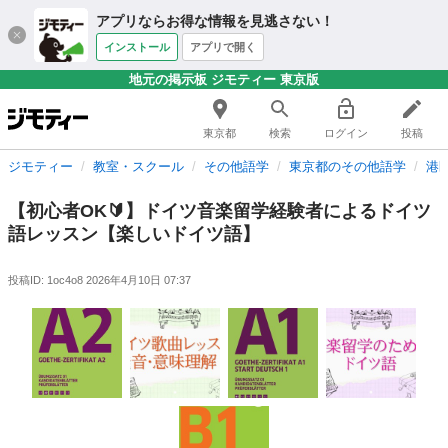
アプリならお得な情報を見逃さない！
インストール
アプリで開く
地元の掲示板 ジモティー 東京版
東京都
検索
ログイン
投稿
ジモティー
教室・スクール
その他語学
東京都のその他語学
港
【初心者OK🔰】ドイツ音楽留学経験者によるドイツ
語レッスン【楽しいドイツ語】
投稿ID: 1oc4o8
2026年4月10日 07:37