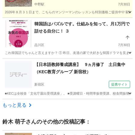
中野駅
7月30日
2026年８月３１日まで、こちらのマンツーマンのレッスンも特別価格ご提供中🩷 駅近くのカ
東京
中野区
中野駅
フランス語
タロット占い
韓国語はパズルです。仕組みを知って、月1万円で
話せる自分に！ ３
品川区
7月30日
これ韓国語でちゃんと言えますか？ ① 昨日、友達の家で大好きな韓国ドラマを見ました。
東京
品川区
韓国語
ハングル
【日本語教師養成講座】 9ヵ月修了 土日集中
（KEC教育グループ 新宿校）
新宿区
提携サイト
■KECは全校舎「文化庁届出受理講座」。 ■受講曜日・時間帯振替受講、校舎間振替受
東京
新宿区
その他
もっと見る
鈴木 萌子
さんのその他の投稿記事：