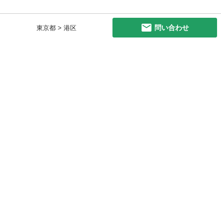
問い合わせ
東京都 > 港区
初めての方へ
利用規約
プライバシーポリシー
プライバシー・ステートメント
健全化に資する運用方針
お問い合わせ
運営会社
サイトマップ
ご利用ガイド
フリーワードで探す
PC版で表示
都道府県選択
特定商取引法の表示
利用者情報の外部送信について
© 2011-
2026
Jmty, Inc.