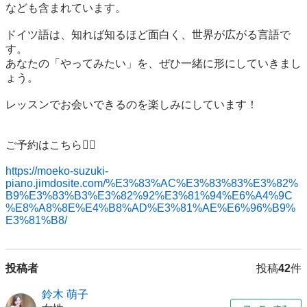
なども含まれています。

ドイツ語は、知れば知るほど面白く、世界が広がる言語で
す。 

あなたの「やってみたい」を、ぜひ一緒に形にしていきまし
ょう。

レッスンでお会いできるのを楽しみにしています！

ご予約はこちら💁‍♀️

https://moeko-suzuki-
piano.jimdosite.com/%E3%83%AC%E3%83%83%E3%82%
B9%E3%83%B3%E3%82%92%E3%81%94%E6%A4%9C
%E8%A8%8E%E4%B8%AD%E3%81%AE%E6%96%B9%
E3%81%B8/
投稿者
投稿
42
件
鈴木 萌子