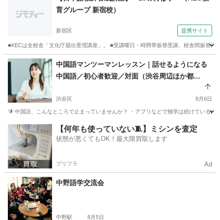
育グループ 新宿校）
新宿区
提携サイト
■KECは全校舎「文化庁届出受理講座」。 ■受講曜日・時間帯振替受講、校舎間振替受
東京
新宿区
その他
中国語マンツーマンレッスン｜話せるようになる
中国語／初心者歓迎／対面（渋谷周辺ほか都
内）・オンライン対応
渋谷区
8月6日
🔰 中国語、こんなところで止まっていませんか？ ・アプリなどで独学は続けているけれ
東京
渋谷区
中国語
一対一
【何年も使っていない🧵】ミシンを査定
状態が悪くてもOK！最大限買取します
プリフラ
Ad
中野語学交流会
中野駅
8月5日