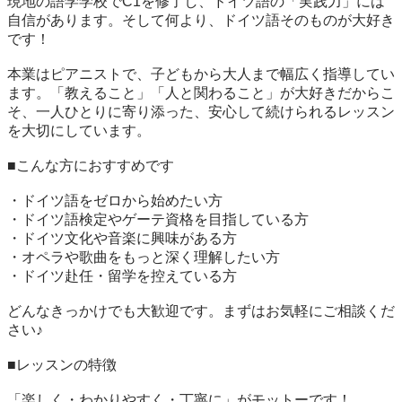
現地の語学学校でC1を修了し、ドイツ語の「実践力」には
自信があります。そして何より、ドイツ語そのものが大好き
です！

本業はピアニストで、子どもから大人まで幅広く指導してい
ます。「教えること」「人と関わること」が大好きだからこ
そ、一人ひとりに寄り添った、安心して続けられるレッスン
を大切にしています。

■こんな方におすすめです

・ドイツ語をゼロから始めたい方 

・ドイツ語検定やゲーテ資格を目指している方 

・ドイツ文化や音楽に興味がある方 

・オペラや歌曲をもっと深く理解したい方 

・ドイツ赴任・留学を控えている方 

どんなきっかけでも大歓迎です。まずはお気軽にご相談くだ
さい♪

■レッスンの特徴

「楽しく・わかりやすく・丁寧に」がモットーです！
