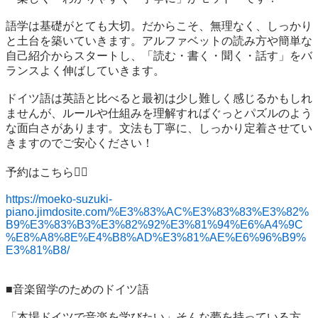
語学は基礎がとても大切。だからこそ、無理なく、しっかり
と土台を築いていきます。アルファベットの読み方や簡単な
自己紹介からスタートし、「読む・書く・聞く・話す」をバ
ランスよく伸ばしていきます。

ドイツ語は英語と比べると最初は少し難しく感じるかもしれ
ませんが、ルールや仕組みを理解すればぐっとパズルのよう
な面白さがあります。文法も丁寧に、しっかり定着させてい
きますのでご安心ください！

予約はこちら💁‍♀️

https://moeko-suzuki-
piano.jimdosite.com/%E3%83%AC%E3%83%83%E3%82%
B9%E3%83%B3%E3%82%92%E3%81%94%E6%A4%9C
%E8%A8%8E%E4%B8%AD%E3%81%AE%E6%96%B9%
E3%81%B8/
■音楽留学のためのドイツ語

「本場ドイツで音楽を学びたい」そんな夢を持っている方