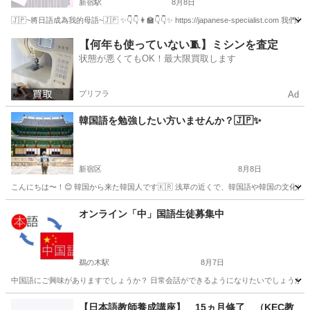
新宿駅
8月8日
🇯🇵~將日語成為我的母語~🇯🇵 ✨👇👇👩‍🏫👇👇✨ https://japanese-speciali
東京
新宿区
新宿駅
日本語
母語
【何年も使っていない🧵】ミシンを査定
状態が悪くてもOK！最大限買取します
プリフラ
Ad
韓国語を勉強したい方いませんか？🇯🇵✨
新宿区
8月8日
こんにちは〜！😊 韓国から来た韓国人です🇰🇷 浅草の近くで、韓国語や韓国の文化
東京
新宿区
韓国語
文化
オンライン「中」国語生徒募集中
鵜の木駅
8月7日
中国語にご興味がありますでしょうか？ 日常会話ができるようになりたいでしょうか？ 
東京
大田区
鵜の木駅
中国語
オンライン
【日本語教師養成講座】 15ヵ月修了 （KEC教