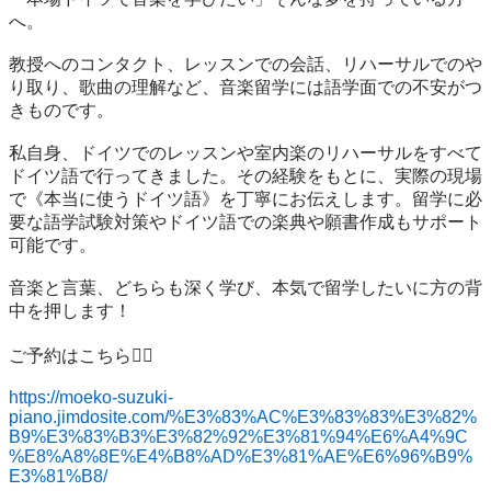
へ。

教授へのコンタクト、レッスンでの会話、リハーサルでのや
り取り、歌曲の理解など、音楽留学には語学面での不安がつ
きものです。

私自身、ドイツでのレッスンや室内楽のリハーサルをすべて
ドイツ語で行ってきました。その経験をもとに、実際の現場
で《本当に使うドイツ語》を丁寧にお伝えします。留学に必
要な語学試験対策やドイツ語での楽典や願書作成もサポート
可能です。

音楽と言葉、どちらも深く学び、本気で留学したいに方の背
中を押します！

ご予約はこちら💁‍♀️

https://moeko-suzuki-
piano.jimdosite.com/%E3%83%AC%E3%83%83%E3%82%
B9%E3%83%B3%E3%82%92%E3%81%94%E6%A4%9C
%E8%A8%8E%E4%B8%AD%E3%81%AE%E6%96%B9%
E3%81%B8/