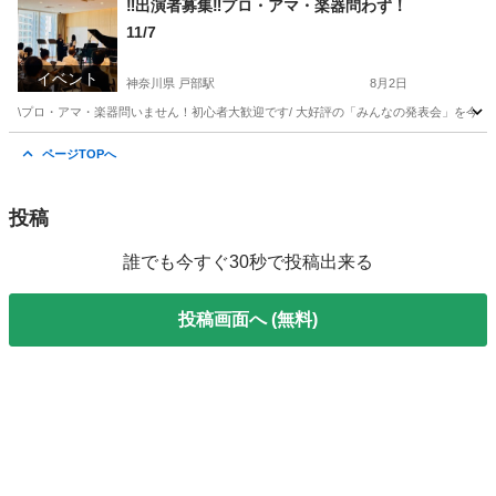
‼️出演者募集‼️プロ・アマ・楽器問わず！
11/7
イベント
神奈川県 戸部駅
8月2日
\プロ・アマ・楽器問いません！初心者大歓迎です/ 大好評の「みんなの発表会」を今年も開
神奈川
横浜市
戸部駅
コンサート/ショー
出演者
ページTOPへ
投稿
誰でも今すぐ30秒で投稿出来る
投稿画面へ (無料)