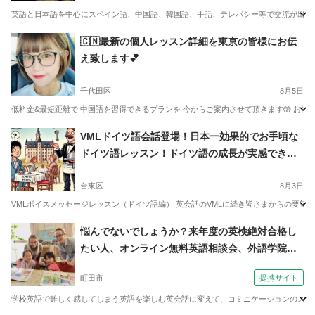
英語と日本語を中心にスペイン語、中国語、韓国語、手話、テレパシー等で交流が出来た
東京
中野区
中野駅
その他
興味
🇨🇳最新の個人レッスン詳細を東京の皆様にお伝
え致します💕
千代田区
8月5日
低料金&最短距離で 中国語を習得できるプランを 今からご案内させて頂きます🤲 お忙しい
東京
千代田区
中国語
レッスン
VMLドイツ語会話登場！日本一効果的でお手頃な
ドイツ語レッスン！ドイツ語の成長が実感できる
レッスン！
台東区
8月3日
VMLボイスメッセージレッスン（ドイツ語編） 英会話のVMLに続き皆さまからの要望
東京
台東区
その他語学
茨城
常総市
その他語学
悩んでないでしょうか？来年度の英検絶対合格し
たい人、オンライン無料英語相談会、外語学院イ
VML
ンターエド！（外語学院 インターエド 成瀬校）
町田市
提携サイト
学校英語で難しく感じてしまう英語を楽しむ英会話に変えて、コミニケーションのスキル