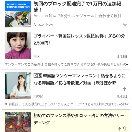
東京
町田市
その他
初回のブロック配達完了で1万円の追加報
酬！
Amazon Nowで自分のスケジュールに合わせて原付や
電動アシスト自転車で配達し、報酬を獲得しましょ
Amazon Now
Ad
う！
プライベート韓国語レッスン🇰🇷お得すぎる60分
2,500円❗️
港区
8月3日
マンツーマンでこの条件は 自信を持ってご案内できます😊 習い事が長続きしないのは 🔴毎
東京
港区
韓国語
レッスン
🇰🇷 韓国語マンツーマンレッスン｜話せるように
なる韓国語／初心者歓迎／対面（渋谷ほか都
内）・オンライン対応
渋谷区
8月1日
🔰 韓国語、こんな状態で止まっていませんか？ ・アプリとかで独学は続けているけど、
東京
渋谷区
韓国語
オンライン
初めてのフランス語やタロット占いの方法やリー
ディング