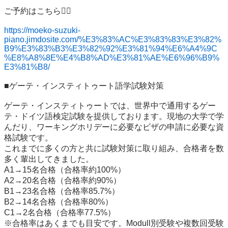
ご予約はこちら💁‍♀️

https://moeko-suzuki-
piano.jimdosite.com/%E3%83%AC%E3%83%83%E3%82%
B9%E3%83%B3%E3%82%92%E3%81%94%E6%A4%9C
%E8%A8%8E%E4%B8%AD%E3%81%AE%E6%96%B9%
E3%81%B8/
■ゲーテ・インスティトゥート語学試験対策

ゲーテ・インスティトゥートでは、世界中で通用するゲー
テ・ドイツ語検定試験を提供しております。現地の大学で学
んだり、ワーキングホリデーに必要なビザの申請に必要な資
格試験です。

これまでに多くの方と共に試験対策に取り組み、合格者を数
多く輩出してきました。

A1→15名合格（合格率約100%）

A2→20名合格（合格率約90%）

B1→23名合格（合格率85.7%）

B2→14名合格（合格率80%）

C1→2名合格（合格率77.5%）

※合格率はあくまでも目安です。Modull別受験や複数回受験