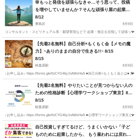
🌸もっと発信を頑張らなきゃ…そう思って、投稿
を増やしていませんか？そんな頑張り屋の起業家
さんへ！
8/12
豊島区
8月9日
コンサルタント・スピリチュアル系・願望実現などで 起業・独立を目指して頑張ってるはずな
東京
豊島区
セミナー
起業家
【先着2名無料】自己分析×もくもく会【メモの魔
力】~ありのままの自分で生きる!!~ 8/15
8/15
秋葉原駅
8月9日
↓お申し込み↓ https://forms.gle/fziCYG46yJnAMxHw5 ■自己分析×もく
東京
千代田区
秋葉原駅
セミナー
会場
【先着2名無料】やりたいことが見つからない人の
ための性格診断【心理学ワークショップ東京】8/1
5
8/15
秋葉原駅
8月9日
↓お申し込み↓ https://forms.gle/fziCYG46yJnAMxHw5 ■心理学ワー
東京
千代田区
秋葉原駅
セミナー
会場
自己投資しすぎてるけど、うまくいかない「子ど
ものために起業したから、 もう雇われには戻れな