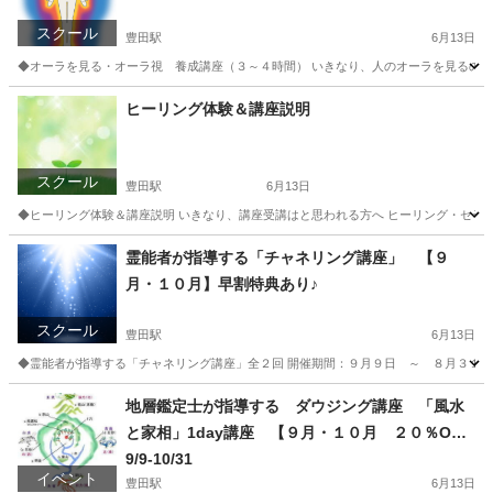
スクール
豊田駅
6月13日
◆オーラを見る・オーラ視 養成講座（３～４時間） いきなり、人のオーラを見るのは難
東京
日野市
豊田駅
その他
オーラ
ヒーリング体験＆講座説明
スクール
豊田駅
6月13日
◆ヒーリング体験＆講座説明 いきなり、講座受講はと思われる方へ ヒーリング・セラピ
東京
日野市
豊田駅
その他
講座
霊能者が指導する「チャネリング講座」 【９
月・１０月】早割特典あり♪
スクール
豊田駅
6月13日
◆霊能者が指導する「チャネリング講座」全２回 開催期間：９月９日 ～ ８月３１日 
東京
日野市
豊田駅
その他
チャネリング
地層鑑定士が指導する ダウジング講座 「風水
と家相」1day講座 【９月・１０月 ２０％OF
F!】
9/9-10/31
イベント
豊田駅
6月13日