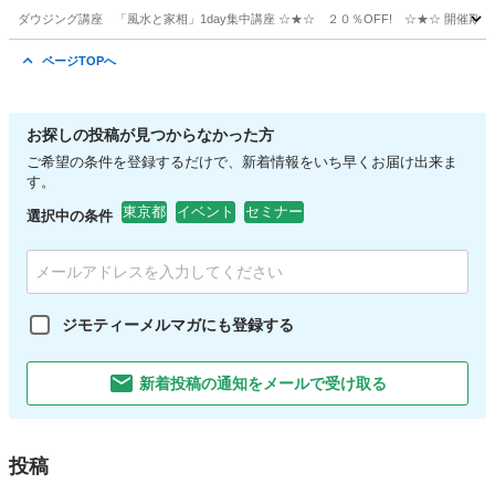
ダウジング講座 「風水と家相」1day集中講座 ☆★☆ ２０％OFF! ☆★☆ 開催期間：９月９日 ～ １０
東京
日野市
豊田駅
セミナー
風水
ページTOPへ
お探しの投稿が見つからなかった方
ご希望の条件を登録するだけで、新着情報をいち早くお届け出来ま
す。
東京都
イベント
セミナー
選択中の条件
ジモティーメルマガにも登録する
新着投稿の通知をメールで受け取る
投稿