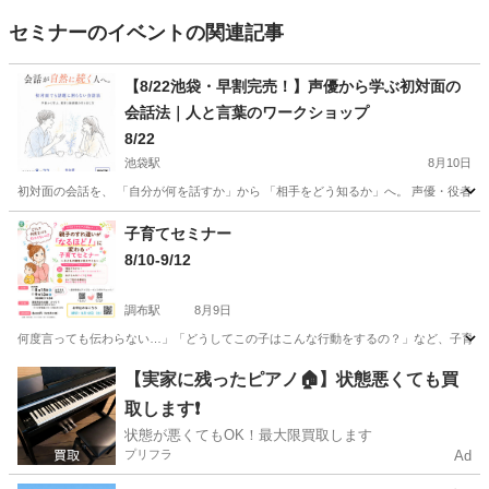
セミナーのイベントの関連記事
【8/22池袋・早割完売！】声優から学ぶ初対面の
会話法｜人と言葉のワークショップ
8/22
池袋駅
8月10日
初対面の会話を、 「自分が何を話すか」から 「相手をどう知るか」へ。 声優・役者が
東京
豊島区
池袋駅
セミナー
声優
子育てセミナー
8/10-9/12
調布駅
8月9日
何度言っても伝わらない…」「どうしてこの子はこんな行動をするの？」など、子育ての
東京
調布市
調布駅
セミナー
親子
【実家に残ったピアノ🏠】状態悪くても買
取します❗️
状態が悪くてもOK！最大限買取します
プリフラ
Ad