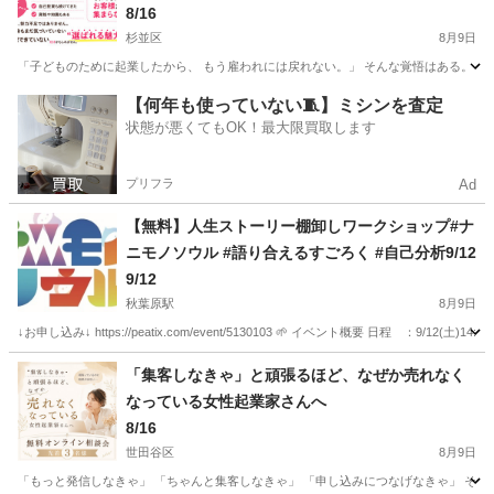
い。」ママ起業家さん無料相談⭐
8/16
杉並区
8月9日
「子どものために起業したから、 もう雇われには戻れない。」 そんな覚悟はある。 でも、
東京
杉並区
セミナー
子ども
【何年も使っていない🧵】ミシンを査定
状態が悪くてもOK！最大限買取します
プリフラ
Ad
【無料】人生ストーリー棚卸しワークショップ#ナ
ニモノソウル #語り合えるすごろく #自己分析9/12
9/12
秋葉原駅
8月9日
↓お申し込み↓ https://peatix.com/event/5130103 🌱 イベント概要 日程 ：9/12
東京
千代田区
秋葉原駅
セミナー
「集客しなきゃ」と頑張るほど、なぜか売れなく
なっている女性起業家さんへ
8/16
世田谷区
8月9日
「もっと発信しなきゃ」 「ちゃんと集客しなきゃ」 「申し込みにつなげなきゃ」 そう