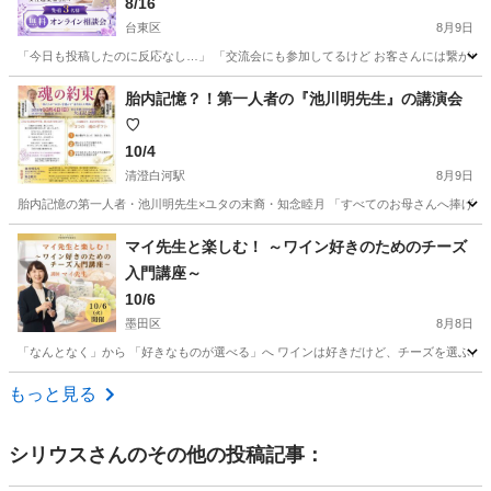
8/16
台東区
8月9日
「今日も投稿したのに反応なし…」 「交流会にも参加してるけど お客さんには繋がらない
東京
台東区
セミナー
集客
胎内記憶？！第一人者の『池川明先生』の講演会
♡
10/4
清澄白河駅
8月9日
胎内記憶の第一人者・池川明先生×ユタの末裔・知念睦月 「すべてのお母さんへ捧げる、
東京
江東区
清澄白河駅
セミナー
先生
マイ先生と楽しむ！ ～ワイン好きのためのチーズ
入門講座～
10/6
墨田区
8月8日
「なんとなく」から 「好きなものが選べる」へ ワインは好きだけど、チーズを選ぶとき
東京
墨田区
セミナー
先生
もっと見る
シリウス
さんのその他の投稿記事：