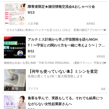
東京
世田谷区
セミナー
集客
障害者限定★婚活情報交流会&おしゃべり会
9/13
八王子駅
8月9日
「そろそろ真剣に将来のパートナーを見つけたいけれど、普通の婚活アプリやパーティー
東京
八王子市
八王子駅
セミナー
会場
アルテミス計画から学ぶ宇宙開発を語らNIGH
T！〜宇宙との関わり方を一緒に考えよう〜｜フラ
ペン／THE FLYING PENGUINS
8/11
東京駅
8月9日
偶発的な出会いを育むBAR「THE FLYING PENGUINS」（通称フラペン） 宇宙を
東京
中央区
東京駅
セミナー
宇宙
【何年も使っていない🧵】ミシンを査定
状態が悪くてもOK！最大限買取します
プリフラ
Ad
集客を学んで、実践もしてる。それでも結果につ
ながらない女性起業家さんへ