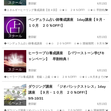
スクール
豊田駅
6月13日
◆エネルギーヒーリング養成講座【全４回】 ☆★☆ ２８％OFF! ☆★☆ 早割特典：
東京
日野市
豊田駅
その他
チャクラ
ペンデュラム占い師養成講座 1day講座【９月・
１０月 ２０％OFF!】
スクール
豊田駅
6月13日
◆ペンデュラム占い師養成講座 ☆★☆ ２０％OFF! ☆★☆ 開催期間：９月９日 ～ １０月３１日 ☆...
東京
日野市
豊田駅
その他
ダウジング
ヒーラープロ養成講座 【パワーストーン学びキ
ャンペーン】 早割特典！
スクール
豊田駅
6月13日
◆ヒーラープロ養成講座 初級～上級 ☆★☆ ２８％OFF! ☆★☆ ♪８月末までのご
東京
日野市
豊田駅
その他
ヒーラー
ダウジング講座 「ジオパシックストレス」1day
講座 【９月・１０月 ２０％OFF!】
9/9-10/31
イベント
豊田駅
6月13日
◆ダウジング講座ジオパシックストレス ☆★☆ ２０％OFF! ☆★☆ 開催期間：９月９日 ～ １０