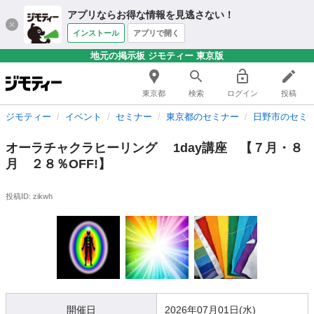
アプリならお得な情報を見逃さない！
インストール
アプリで開く
地元の掲示板 ジモティー 東京版
東京都
検索
ログイン
投稿
ジモティー
イベント
セミナー
東京都のセミナー
日野市のセミ
オーラチャクラヒーリング 1day講座 【７月・８
月 ２８％OFF!】
投稿ID: zikwh
開催日
2026年07月01日(水)