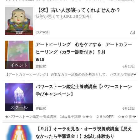
東京
日野市
豊田駅
セミナー
風水
【求】古い人形譲ってくれませんか？
状態が悪くてもOK🙆‍♀️査定0円‼️
COYASH
Ad
アートヒーリング 心をケアする アートカラー
ヒーリング（カラー診断付き）９月
9/19
イベント
豊田駅
6月13日
【アートカラーヒーリング】 必要なカラー診断の色を基調として、 パステルで描きます
東京
日野市
豊田駅
ワークショップ
お茶
パワーストーン鑑定士養成講座【パワーストーン
学びキャンペーン】
スクール
豊田駅
6月13日
★パワーストーン鑑定士養成講座 1day集中講座 ☆★☆ ２８％OFF! ☆★☆ 開催期間：９月９日
東京
日野市
豊田駅
その他
ダウジング
【９月】オーラを見る・オーラ視養成講座【見え
なかったら半額返金！】お試し体験あり