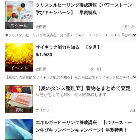
クリスタルヒーリング養成講座【パワーストーン
学びキャンペーン】 早割特典！
スクール
豊田駅
6月13日
◆クリスタルヒーリング養成講座（全３回） ☆★☆ ２８％OFF! ☆★☆ 早割特典 
東京
日野市
豊田駅
その他
ペンデュラム
サイキック能力を知る 【９月】
9/1-9/30
イベント
豊田駅
6月13日
【あなたの潜在的なサイキック能力を知る】 私たちは誰でもサイキック能力を持っていま
東京
日野市
豊田駅
セミナー
【夏のタンス整理👘】着物をまとめて査定
状態が悪くてもOK！最大限買取します
プリフラ
Ad
エネルギーヒーリング養成講座 【パワーストー
ン学びキャンペーンキャンペーン】早割特典！