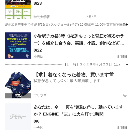
8/23
学芸大学駅
8月5日
🌈参加者募集中です🌈 8/23(日) スケジュール(予定) 10:00出発 11:00千葉市動物園🦁🐘 14
東京
目黒区
学芸大学駅
その他
道の駅
小岩駅チカ昼3時〈納涼!ちょっと背筋が凍るホラ
ー〉を紹介し合う会。実話、小説、創作など好き
なものを教えてください
8/22
小岩駅
8月5日
------------------------------------------------- 【日 時】２
東京
江戸川区
小岩駅
その他
ホラー
【求】着なくなった着物、買います👘
状態が悪くてもOK！最大限買取します
プリフラ
Ad
あなたは、今── 何を“原動力”に、動いています
か？ ENGINE 「志」に火を灯す1時間
8/6
中央区
8月5日