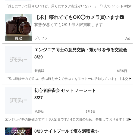
「推しについて語りたいけど、周りにオタク友達がいない…」 「1人でイベントや飲み会に
東京
新宿区
新宿駅
その他
飲み会
【求】壊れててもOK⭕️カメラ買います📷
状態が悪くてもOK！最大限買取します
プリフラ
Ad
エンジニア同士の意見交換・繋がりを作る交流会
8/29
新宿駅
8月5日
「遊ぶ時は全力で遊ぶ。学ぶ時も全文で学ぶ」をモットーに活動しています 【本交流会
東京
新宿区
新宿駅
その他
繋がり
初心者麻雀会 セット ノーレート
8/27
池袋駅
8月5日
エンジョイ勢の麻雀会です！ 8人定員ですが1名欠員のため、募集しております！ 19:00~2
東京
豊島区
池袋駅
その他
会場
8/23 ナイトプールで夏を満喫🏝️✨