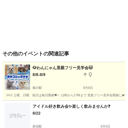
その他のイベントの関連記事
🐶わんにゃん里親フリー見学会🐱
8/8-8/9
鶴川駅
8月6日
. 🐶🐱 土曜、日曜、祝日は毎日開催💝✨ 12時から17時まで 里親フリー見学会開催
東京
町田市
鶴川駅
その他
ショーケース
アイドル好き飲み会✨楽しく飲みませんか❓
8/22
新宿駅
8月5日