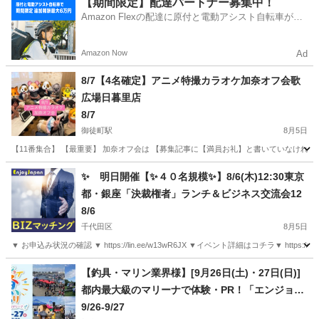
【期間限定】配達パートナー募集中！
Amazon Flexの配達に原付と電動アシスト自転車が登
場！
Amazon Now
Ad
8/7【4名確定】アニメ特撮カラオケ加奈オフ会歌
広場日暮里店
8/7
御徒町駅
8月5日
【11番集合】 【最重要】 加奈オフ会は 【募集記事に【満員お礼】と書いていなければ
東京
台東区
御徒町駅
その他
加奈
✨ 明日開催【✨４０名規模✨】8/6(木)12:30東京
都・銀座「決裁権者」ランチ＆ビジネス交流会12
8/6
千代田区
8月5日
▼ お申込み状況の確認 ▼ https://lin.ee/w13wR6JX ▼イベント詳細はコチラ▼ https://e
東京
千代田区
その他
【釣具・マリン業界様】[9月26日(土)・27日(日)]
都内最大級のマリーナで体験・PR！「エンジョイ
魚まつり in 東京夢の島マリーナ」出展企業様を募
9/26-9/27