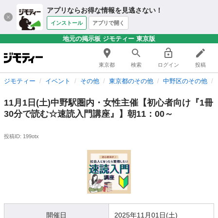
アプリならお得な情報を見逃さない！
インストール
アプリで開く
地元の掲示板 ジモティー 東京版
東京都
検索
ログイン
投稿
ジモティー
イベント
その他
東京都のその他
中野区のその他
11月1日(土)中野駅圏内・女性主催【初心者向け『1冊
30分で読む☆速読入門講座』】朝11：00～
投稿ID: 199otx
開催日
2025年11月01日(土)