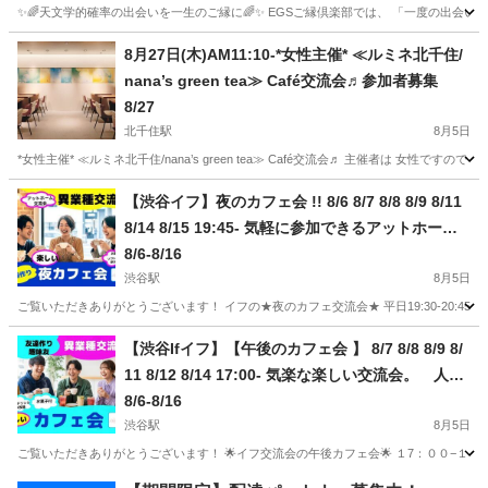
✨🌈天文学的確率の出会いを一生のご縁に🌈✨ EGSご縁倶楽部では、 「一度の出会い
東京
中央区
その他
佐藤
8月27日(木)AM11:10-*女性主催* ≪ルミネ北千住/
nana’s green tea≫ Café交流会♬参加者募集
8/27
北千住駅
8月5日
*女性主催* ≪ルミネ北千住/nana’s green tea≫ Café交流会♬ 主催者は 女
東京
足立区
北千住駅
その他
【渋谷イフ】夜のカフェ会 !! 8/6 8/7 8/8 8/9 8/11
8/14 8/15 19:45- 気軽に参加できるアットホーム
な交流会！着席で楽しくトーク!! 一人参加ほとん
8/6-8/16
ど
渋谷駅
8月5日
ご覧いただきありがとうございます！ イフの★夜のカフェ交流会★ 平日19:30-20:45、土
東京
渋谷区
渋谷駅
その他
会場
【渋谷Ifイフ】【午後のカフェ会 】 8/7 8/8 8/9 8/
11 8/12 8/14 17:00- 気楽な楽しい交流会。 人と
の繋がりで楽しい未来へ
8/6-8/16
渋谷駅
8月5日
ご覧いただきありがとうございます！ 🌟イフ交流会の午後カフェ会🌟 １7：００−１８
東京
渋谷区
渋谷駅
その他