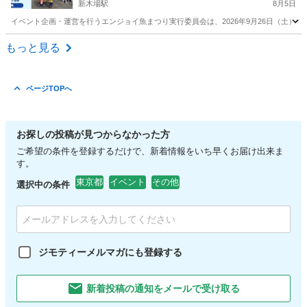
集中
新木場駅
8月5日
イベント企画・運営を行うエンジョイ魚まつり実行委員会は、2026年9月26日（土）・2
東京
江東区
新木場駅
その他
まつり
もっと見る
ページTOPへ
お探しの投稿が見つからなかった方
ご希望の条件を登録するだけで、新着情報をいち早くお届け出来ま
す。
東京都
イベント
その他
選択中の条件
ジモティーメルマガにも登録する
新着投稿の通知をメールで受け取る