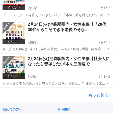
イベント
池袋駅
2月17日
「ライフスタイルを変えていきたい！」 「本気で夢を叶えたい」 世界
中の人に愛されている７つの習慣。 人生100年時代や経済不安、withコ
東京
新宿区
池袋駅
その他
2月24日(火)池袋駅圏内・女性主催【『20代、
ロナの社会でも豊かに過ごせる自立した考えと行動力を与えてくれま
30代からこそできる老後のそな…
す。 当...
イベント
池袋駅
2月17日
今、人生100年といわれる年和の時代。 年金2000万円問題、終身雇用
の破綻など、将来や老後が不安に感じるときはありませんか？ ・コロ
東京
池袋駅
その他
2月24日(火)池袋駅圏内・女性主催【社会人に
ナ禍で収入が減り将来が不安… ・将来何歳までいきるかわからない。
なったら習得したい!本を三倍速で…
・年金の...
イベント
池袋駅
2月17日
もっと速く本を読めたらと思ったことはありませんか？ 速読とは文字
通り本を速く読むこと。 池袋速読会では、積み本とおさらばして沢山
東京
豊島区
池袋駅
その他
の知識を詰め込み、読みたい本をサクッと読めるスキルを学むことが
もっと見る
できます。 こん...
初めての方へ
利用規約