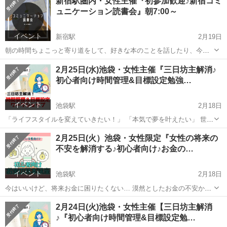
新宿駅圏内・女性主催『初参加歓迎♪新宿コミ
スタイルを変えていきたい！」 「今年こそ目標をたっせいしたい！」
ュニケーション読書会』朝7:00～
「やりたいこと...
イベント
新宿駅
2月19日
朝の時間ちょこっと寄り道をして、好きな本のことを話したり、今よ
りもっと知識を増やしたい人のための読書会です。 みんなで本を持ち
東京
新宿区
新宿駅
その他
読書会
2月25日(水)池袋・女性主催『三日坊主解消♪
寄り、その本を読んで感じたこと、学んだことを紹介し感想をシェア
初心者向け時間管理&目標設定勉強…
していきます。 本が好き...
イベント
池袋駅
2月18日
「ライフスタイルを変えていきたい！」 「本気で夢を叶えたい」 世界
中の人に愛されている７つの習慣。 人生100年時代や経済不安、withコ
東京
池袋駅
その他
勉強会
2月25日(火）池袋・女性限定『女性の将来の
ロナの社会でも豊かに過ごせる自立した考えと行動力を与えてくれま
不安を解消する♪初心者向け♪お金の…
す。 当...
イベント
池袋駅
2月18日
今はいいけど、将来お金に困りたくない… 漠然としたお金の不安から
解放されたい… 物価は上がってるのに、給料は上がらない… などと思
東京
豊島区
池袋駅
その他
2月24日(火)池袋・女性主催【三日坊主解消
う方も多いのではないでしょうか？ 結婚や育児、家計のやりくり、住
♪『初心者向け時間管理&目標設定勉…
宅ローンや老後...