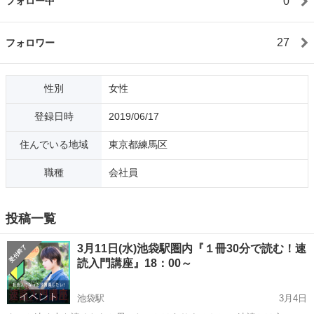
0
フォロー中
27
フォロワー
性別
女性
登録日時
2019/06/17
住んでいる地域
東京都練馬区
職種
会社員
投稿一覧
3月11日(水)池袋駅圏内『１冊30分で読む！速
読入門講座』18：00～
イベント
池袋駅
3月4日