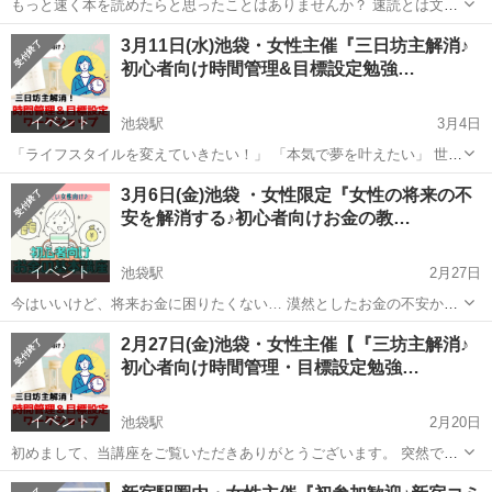
もっと速く本を読めたらと思ったことはありませんか？ 速読とは文字
通り本を速く読むこと。 池袋速読会では、積み本とおさらばして沢山
東京
豊島区
池袋駅
その他
3月11日(水)池袋・女性主催『三日坊主解消♪
の知識を詰め込み、読みたい本をサクッと読めるスキルを学むことが
初心者向け時間管理&目標設定勉強…
できます。 こん...
イベント
池袋駅
3月4日
「ライフスタイルを変えていきたい！」 「本気で夢を叶えたい」 世界
中の人に愛されている７つの習慣。 人生100年時代や経済不安、withコ
東京
千代田区
池袋駅
その他
3月6日(金)池袋 ・女性限定『女性の将来の不
ロナの社会でも豊かに過ごせる自立した考えと行動力を与えてくれま
安を解消する♪初心者向けお金の教…
す。 当...
イベント
池袋駅
2月27日
今はいいけど、将来お金に困りたくない… 漠然としたお金の不安から
解放されたい… 物価は上がってるのに、給料は上がらない… などと思
東京
新宿区
池袋駅
その他
コミュ力
2月27日(金)池袋・女性主催【『三坊主解消♪
う方も多いのではないでしょうか？ 結婚や育児、家計のやりくり、住
初心者向け時間管理・目標設定勉強…
宅ローンや老後...
イベント
池袋駅
2月20日
初めまして、当講座をご覧いただきありがとうございます。 突然です
が、自分のやりたいことにしっかり時間を使えていますか？ 「ライフ
東京
池袋駅
その他
勉強会