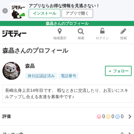
アプリならお得な情報を見逃さない！
インストール
アプリで開く
森晶さんのプロフィール
地域選択
検索
ログイン
投稿
森晶さんのプロフィール
森晶
＋ フォロー
身分証認証済み
電話番号
長崎出身上京14年目です。 暇なときに交流したり、お互いにスキ
ルアップし合える友達を募集中です♪
0
0
0
評価