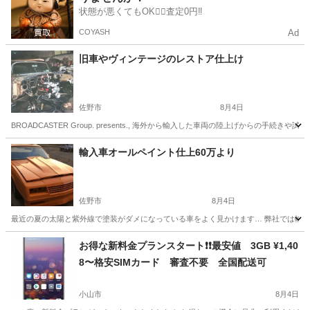
状態が悪くてもOK🙆‍♀️査定0円‼️
COYASH
Ad
旧車やヴィンテージのレストア仕上け
佐野市
8月4日
BROADCASTER Group. presents., 海外から輸入した車両の陸上げから
栃木
佐野市
その他
キッチンカー
輸入車オールペイント仕上60万より
佐野市
8月4日
最近の夏の太陽と紫外線で塗装がダメになっている車をよく見かけます… 弊社では輸入車
栃木
佐野市
その他
見積
お得な新料金プランスタート❗️❗️最安値 3GB ¥1,40
8〜格安SIMカード 審査不要 全国配送可
小山市
8月4日