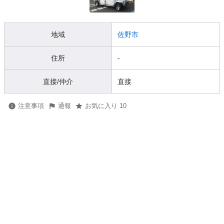
地域
佐野市
住所
-
直接/仲介
直接
注意事項
通報
お気に入り 10