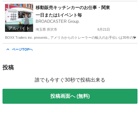
栃木
佐野市
その他
mail
移動販売キッチンカーのお仕事・関東
一日または1イベント毎
BROADCASTER Group.
アルバイト
埼玉県 所沢市
6月21日
BOXX Trailers inc. presents., アメリカからのトレーラーの輸入のお手伝
埼玉
所沢市
飲食
キッチンカー
ページTOPへ
投稿
誰でも今すぐ30秒で投稿出来る
投稿画面へ (無料)