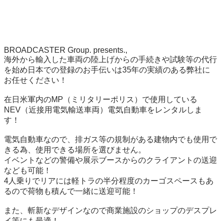
BROADCASTER Group. presents.,

海外から輸入した車両の陸上げからの手続きや試験等の代行
を始め日本での登録のお手伝いは35年の実績のある弊社に
お任せください！

在日米軍内のMP（ミリタリーポリス）で使用している
NEV（近接用電気輸送車両）電気自動車をレンタルしま
す！

電気自動車なので、排ガス等の規制がある建物内でも使用で
きる為、使用できる場所を選びません。

イベントなどの警備や展示ブースからのクライアントの送迎
なども可能！

4人乗りでリアには軽トラの半分程度のカーゴスペースもあ
るので荷物も積んで一緒に送迎可能！

また、斬新なデザインなので商業施設のショップのデスプレ
イ等にも最適！
