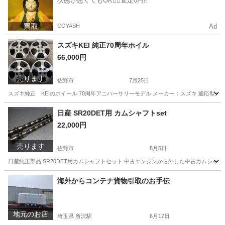
状態が悪くてもOK🙆‍♀️査定0円‼️
COYASH
Ad
スズキKEI 純正70周年ホイル
66,000円
売ります
佐野市
7月25日
スズキ純正 KEIのホイール 70周年アニバーサリーモデル メーカー：スズキ 適応型式：HN11S
栃木
佐野市
車のパーツ
センター
日産 SR20DET用 カムシャフトset
22,000円
売ります
佐野市
8月5日
日産純正部品 SR20DET用カムシャフトセット 中古エンジンから外した中古カムシ
栃木
佐野市
パーツ
カムシャフト
海外からコンテナ貨物引取のお手伝
地元のお店
埼玉県 所沢駅
6月17日