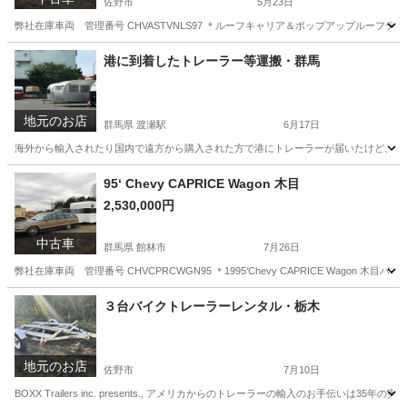
佐野市
5月23日
弊社在庫車両 管理番号 CHVASTVNLS97 ＊ルーフキャリア＆ポップアップルーフテン
栃木
佐野市
その他
車両
港に到着したトレーラー等運搬・群馬
地元のお店
群馬県 渡瀬駅
6月17日
海外から輸入されたり国内で遠方から購入された方で港にトレーラーが届いたけど、車検
群馬
館林市
渡瀬駅
運搬代行
キッチンカー
95‘ Chevy CAPRICE Wagon 木目
2,530,000円
中古車
群馬県 館林市
7月26日
弊社在庫車両 管理番号 CHVCPRCWGN95 ＊1995‘Chevy CAPRICE Wa
群馬
館林市
その他
車両
３台バイクトレーラーレンタル・栃木
地元のお店
佐野市
7月10日
BOXX Trailers inc. presents., アメリカからのトレーラーの輸入のお手