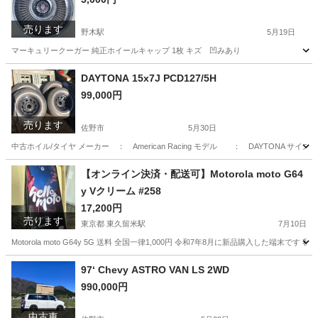
売ります
野木駅
5月19日
マーキュリークーガー 純正ホイールキャップ 1枚 キズ 凹みあり
栃木
下都賀郡
野木駅
タイヤ、ホイール
マーキュリー
DAYTONA 15x7J PCD127/5H
99,000円
売ります
佐野市
5月30日
中古ホイル/タイヤ メーカー ： American Racing モデル ： DAYTONA サイ
栃木
佐野市
タイヤ、ホイール
Racing
【オンライン決済・配送可】Motorola moto G64
y Vクリーム #258
17,200円
売ります
東京都 東久留米駅
7月10日
Motorola moto G64y 5G 送料 全国一律1,000円 令和7年8月に新品購入
東京
東久留米市
東久留米駅
ソフトバンク
Motorola
97‘ Chevy ASTRO VAN LS 2WD
990,000円
中古車