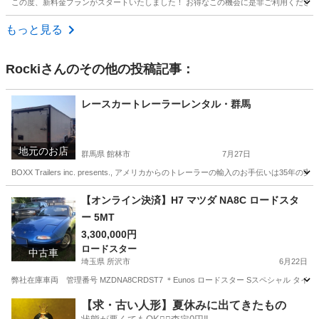
この度、新料金プランがスタートいたしました！ お得なこの機会に是非ご利用ください！
栃木
小山市
その他
SIMカード
もっと見る
Rocki
さんのその他の投稿記事：
レースカートレーラーレンタル・群馬
地元のお店
群馬県 館林市
7月27日
BOXX Trailers inc. presents., アメリカからのトレーラーの輸入のお手伝い
群馬
館林市
その他
mail
【オンライン決済】H7 マツダ NA8C ロードスタ
ー 5MT
3,300,000円
ロードスター
中古車
埼玉県 所沢市
6月22日
弊社在庫車両 管理番号 MZDNA8CRDST7 ＊Eunos ロードスター Sスペシャ
埼玉
所沢市
ロードスター
車両
【求・古い人形】夏休みに出てきたもの