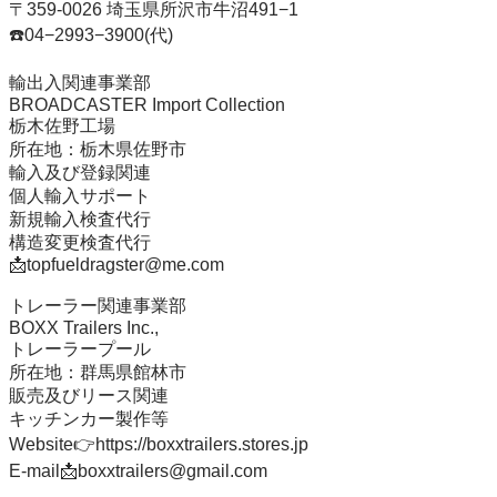
〒359-0026 埼玉県所沢市牛沼491−1

☎️04−2993−3900(代)

輸出入関連事業部

BROADCASTER Import Collection

栃木佐野工場

所在地：栃木県佐野市

輸入及び登録関連

個人輸入サポート

新規輸入検査代行

構造変更検査代行

📩topfueldragster@me.com

トレーラー関連事業部

BOXX Trailers Inc.,

トレーラープール

所在地：群馬県館林市

販売及びリース関連

キッチンカー製作等

Website👉https://boxxtrailers.stores.jp

E-mail📩boxxtrailers@gmail.com 
