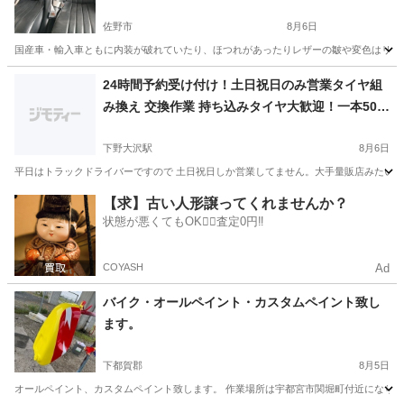
佐野市
8月6日
国産車・輸入車ともに内装が破れていたり、ほつれがあったりレザーの皺や変色はリペア
栃木
佐野市
その他
FRP
24時間予約受け付け！土日祝日のみ営業タイヤ組
み換え 交換作業 持ち込みタイヤ大歓迎！一本500
円より！
下野大沢駅
8月6日
平日はトラックドライバーですので 土日祝日しか営業してません。大手量販店みたい
栃木
日光市
下野大沢駅
その他
タイヤ
【求】古い人形譲ってくれませんか？
状態が悪くてもOK🙆‍♀️査定0円‼️
COYASH
Ad
バイク・オールペイント・カスタムペイント致し
ます。
下都賀郡
8月5日
オールペイント、カスタムペイント致します。 作業場所は宇都宮市関堀町付近になりま