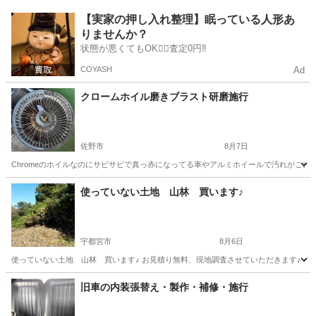
栃木
真岡市
久下田駅
その他
【実家の押し入れ整理】眠っている人形あ
りませんか？
状態が悪くてもOK🙆‍♀️査定0円‼️
COYASH
Ad
クロームホイル磨きブラスト研磨施行
佐野市
8月7日
Chromeのホイルなのにサビサビで真っ赤になってる車やアルミホイールで汚れがこび
栃木
佐野市
その他
ブラスト
使っていない土地 山林 買います♪
宇都宮市
8月6日
使っていない土地 山林 買います♪ お見積り無料、現地調査させていただきます♪ メ
栃木
宇都宮市
その他
栃木
宇都宮市
その他
無料
旧車の内装張替え・製作・補修・施行