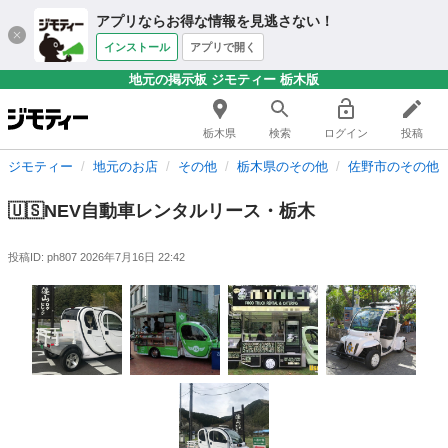
アプリならお得な情報を見逃さない！
インストール
アプリで開く
地元の掲示板 ジモティー 栃木版
栃木県
検索
ログイン
投稿
ジモティー
地元のお店
その他
栃木県のその他
佐野市のその他
🇺🇸NEV自動車レンタルリース・栃木
投稿ID: ph807
2026年7月16日 22:42