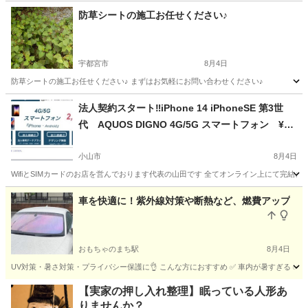
栃木
下都賀郡
その他
防草シートの施工お任せください♪
宇都宮市
8月4日
防草シートの施工お任せください♪ まずはお気軽にお問い合わせください♪
栃木
宇都宮市
その他
栃木
鹿沼市
その他
シート
法人契約スタート‼️iPhone 14 iPhoneSE 第3世
代 AQUOS DIGNO 4G/5G スマートフォン ¥2,
480〜/月
小山市
8月4日
WifiとSIMカードのお店を営んでおります代表の山田です 全てオンライン上にて完結さ
栃木
小山市
その他
SIMカード
車を快適に！紫外線対策や断熱など、燃費アップ
おもちゃのまち駅
8月4日
UV対策・暑さ対策・プライバシー保護に👌 こんな方におすすめ ✅️ 車内が暑すぎる ✅️ 外
栃木
下都賀郡
おもちゃのまち駅
その他
ゴースト
【実家の押し入れ整理】眠っている人形あ
りませんか？