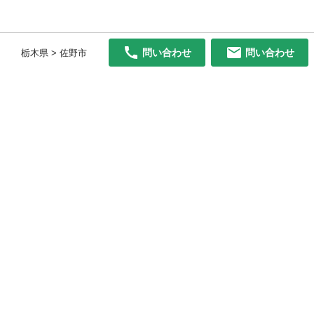
問い合わせ
問い合わせ
栃木県 > 佐野市
初めての方へ
利用規約
プライバシーポリシー
プライバシー・ステートメント
健全化に資する運用方針
お問い合わせ
運営会社
サイトマップ
ご利用ガイド
フリーワードで探す
PC版で表示
都道府県選択
特定商取引法の表示
利用者情報の外部送信について
© 2011-
2026
Jmty, Inc.