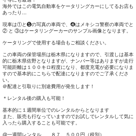
海外ではこの電気自動車をケータリングカーにしてるお店も
あったり…

現車は①と❺の写真の車両で、❹はメキシコ警察の車両でと
② と ③はケータリングーカーのサンプル画像となります。

ケータリングで使用する場合もご相談ください。

この車両の保管場所は栃木県になりますので、引渡しは基本
的に栃木県佐野となりますが、ナンバー等はありますが走行
可能距離は１００キロ程度になり、都度充電が必要になりま
すので基本的にこちらで配達になりますのでご了承くださ
い。

＠配達と引取りに別途費用が発生します！

＊レンタル後の購入も可能！

基本的に１週間単位でのレンタルからとなります

また、販売も行なっていますのでお試しでレンタルして気に
入ったら購入することも可能です。

@一週間レンタル　　８７、５００円（税別）
