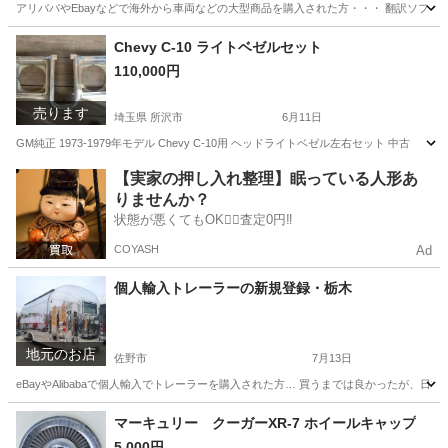
アリババやEbayなどで海外から車両などの大型商品を購入された方・・・ 翻訳ソフト
埼玉
所沢市
所沢駅
その他
キッチンカー
Chevy C-10 ライトベゼルセット
110,000円
売ります
埼玉県 所沢市
6月11日
GM純正 1973-1979年モデル Chevy C-10用 ヘッドライトベゼル左右セット 中古
埼玉
所沢市
外装、車外用品
セット
【実家の押し入れ整理】眠っている人形あ
りませんか？
状態が悪くてもOK🙆‍♀️査定0円‼️
COYASH
Ad
個人輸入トレーラーの新規登録・栃木
地元のお店
佐野市
7月13日
eBayやAlibabaで個人輸入でトレーラーを購入された方… 買うまでは良かったが
栃木
佐野市
車検
料金
マーキュリー クーガーXR-7 ホイールキャップ
5,000円