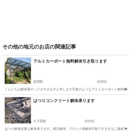
その他の地元のお店の関連記事
アルミカーポート無料解体引き取ります
真岡駅
8月8日
こんにちは解体業やってますまなやと申します写真のようなアルミカーポート無料解体
栃木
真岡市
真岡駅
その他
無料
はつりコンクリート解体承ります
久下田駅
8月8日
はつり解体必要な解体承ります。風呂解体、ブロック塀解体可能ですまずはご連絡下さ