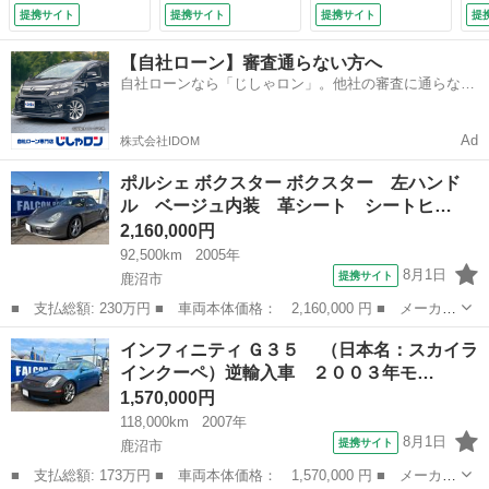
社外ナビ バックカ
フ 黒革 １８Ａ
提携サイト
提携サイト
提携サイト
提
メラ ＥＴＣ ドラ
Ｗ 新品ノーズブ
レコ （検8.11）
ラ ナビ ＥＴＣ
【自社ローン】審査通らない方へ
純正色（カリビアン
自社ローンなら「じしゃロン」。他社の審査に通らなか
ブルー）オールペン
った方も
（検10.4）
Ad
株式会社IDOM
ポルシェ ボクスター ボクスター 左ハンド
ル ベージュ内装 革シート シートヒ…
2,160,000円
92,500km
2005年
8月1日
提携サイト
鹿沼市
■ 支払総額: 230万円 ■ 車両本体価格： 2,160,000 円 ■ メーカー
名： ポルシェ ■ 車種名： ボクスター ■ グレード名： ボクス
栃木
鹿沼市
その他
インフィニティ Ｇ３５ （日本名：スカイラ
ター 左ハンドル ベージュ内装 革シート シートヒーター １８
インクーペ）逆輸入車 ２００３年モ…
ＡＷ 取扱...
1,570,000円
118,000km
2007年
8月1日
提携サイト
鹿沼市
■ 支払総額: 173万円 ■ 車両本体価格： 1,570,000 円 ■ メーカー