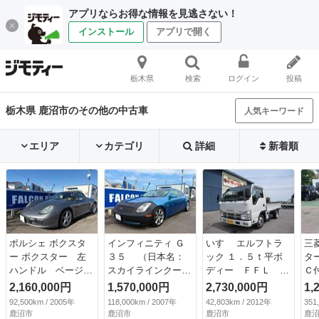
アプリならお得な情報を見逃さない！
インストール
アプリで開く
栃木県
検索
ログイン
投稿
栃木県 鹿沼市のその他の中古車
人気キーワード
エリア
カテゴリ
詳細
新着順
ポルシェ ボクスタ
インフィニティ Ｇ
いすゞ エルフトラ
三
ー ボクスター 左
３５ （日本名：
ック １．５ｔ平ボ
タ
ハンドル ベージュ
スカイラインクー
ディー ＦＦＬ ５
Ｃ付
内装 革シート シ
ペ）逆輸入車 ２０
Ｆ （なし）
2,160,000円
1,570,000円
2,730,000円
1,
ートヒーター １８
０３年モデル 左ハ
92,500km / 2005年
118,000km / 2007年
42,803km / 2012年
351
ＡＷ 取扱説明書
ンドル サンルー
鹿沼市
鹿沼市
鹿沼市
鹿