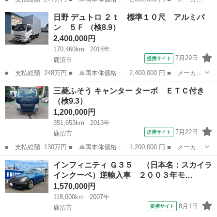
名： いすゞ ■ 車種名： エルフトラック ■ グレード名： ２ｔ
栃木
鹿沼市
その他
日野 デュトロ ２ｔ 標準１０尺 アルミバ
平ボディー ＦＦＬ ＡＴ ■ 排気量： 3000cc ■ ドア枚数： 2...
ン ５Ｆ （検8.9）
2,400,000円
170,460km
2018年
7月29日
提携サイト
鹿沼市
■ 支払総額: 248万円 ■ 車両本体価格： 2,400,000 円 ■ メーカー
名： 日野 ■ 車種名： デュトロ ■ グレード名： ２ｔ 標準１
栃木
鹿沼市
その他
三菱ふそう キャンター ターボ ＥＴＣ付き
０尺 アルミバン ５Ｆ ■ 排気量： 4000cc ■ ドア枚数： 2D...
（検9.3）
1,200,000円
351,653km
2013年
7月22日
提携サイト
鹿沼市
■ 支払総額: 130万円 ■ 車両本体価格： 1,200,000 円 ■ メーカー
名： 三菱ふそう ■ 車種名： キャンター ■ グレード名： ター
栃木
鹿沼市
その他
インフィニティ Ｇ３５ （日本名：スカイラ
ボ ＥＴＣ付き ■ 排気量： 3000cc ■ ドア枚数： 2D ■ ミ...
インクーペ）逆輸入車 ２００３年モ…
1,570,000円
118,000km
2007年
8月1日
提携サイト
鹿沼市