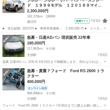
シボレー シボレーサバーバン ベースグレー
ー ルームエアコン サブバッテリー(リチウムイオン200AH) 冷蔵庫 電
ド １９９９モデル １２０１６９マイ…
子レ...
2,300,000円
192,270km
1999年
7月3日
提携サイト
鹿沼市
■ 支払総額: 250万円 ■ 車両本体価格： 2,300,000 円 ■ メーカー
名： シボレー ■ 車種名： シボレーサバーバン ■ グレード
栃木
鹿沼市
その他
急募・日産ADバン 現状販売 22年車
名： ベースグレード １９９９モデル １２０１６９マイル フロ
180,000円
ント＆バックモ...
217,862km
その他
文挟駅
7月6日
急募 日産ADバン 22年式 8月10日まで掲載致します。売れなければ処
分し致します。 どんなお車も下取り致します！ 車検 無し 年式 22年車
栃木
鹿沼市
文挟駅
その他
ADバン
急募・貴重？フォード Ford RS 2600 トラ
走行距離217862km 色 シルバー タ...
クター
400,000円
オンライン決済
999,999km
その他
文挟駅
7月5日
フォード Ford RS 2600 トラクター 7月26日までに購入お願い致しま