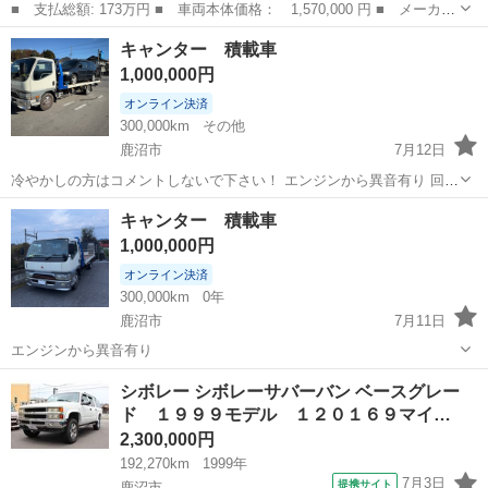
■ 支払総額: 173万円 ■ 車両本体価格： 1,570,000 円 ■ メーカー
名： インフィニティ ■ 車種名： Ｇ３５ ■ グレード名：
栃木
鹿沼市
その他
キャンター 積載車
（日本名：スカイラインクーペ）逆輸入車 ２００３年モデル 左ハ
1,000,000円
ンドル サン...
オンライン決済
300,000km
その他
鹿沼市
7月12日
冷やかしの方はコメントしないで下さい！ エンジンから異音有り 回送
可能(有料) 三菱 キャンター カラー……白 年式……H11年11月 型
栃木
鹿沼市
その他
キャンター
キャンター 積載車
式……KK-FE63EG 距離……30万4千km 車検……R9.3.24 エアコ
1,000,000円
ン…...
オンライン決済
300,000km
0年
鹿沼市
7月11日
エンジンから異音有り
栃木
鹿沼市
その他
シボレー シボレーサバーバン ベースグレー
ド １９９９モデル １２０１６９マイ…
2,300,000円
192,270km
1999年
7月3日
提携サイト
鹿沼市