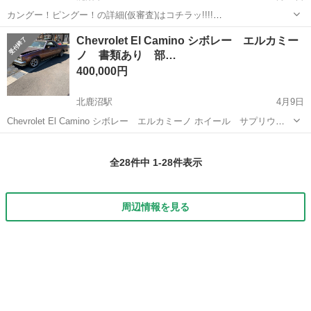
カングー！ピングー！の詳細(仮審査)はコチラッ!!!!
https://www.3292.jp/lists/detail?carno=018283 ■電話で素早く問い合わ
栃木
鹿沼市
その他
カングー
Chevrolet El Camino シボレー エルカミー
せ 03-6258-1620 ■LIN...
ノ 書類あり 部…
400,000円
北鹿沼駅
4月9日
Chevrolet El Camino シボレー エルカミーノ ホイール サプリウ
ム サプリューム 4本つけます。 書類あります。 カギあります。 現
栃木
鹿沼市
北鹿沼駅
その他
Chevrolet
在バッテリー無く不動 5年くらい放置車両です。 元ハイドロ車...
全28件中 1-28件表示
周辺情報を見る