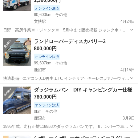
1,300,000円
オンライン決済
80,600km
その他
文挟駅
4月24日
日野 高所作業車・ジャンク車 5月中まで販売掲載 ジャンク車・部
品取りでいかがでしょうか？ 長期保管の為、油圧漏れやバケットが動
栃木
鹿沼市
文挟駅
その他
ディーゼル車
ランドローバーディスカバリー3
かないといった部分があります。エアコンのベルト鳴いてます。 たく
800,000円
さんのウォッチリス...
オンライン決済
99,507km
その他
鹿沼市
4月15日
快適装備···エアコン,CD再生,ETC インテリア···キーレス,パワーウィン
ドウ,電動シート,シートヒーター エクステリア···サンルーフ,アルミホ
栃木
鹿沼市
その他
ミッション
ダッジラムバン DIY キャンピングカー仕様
イール 中古車で購入してから、元々の小傷はありましたが大切に乗っ
780,000円
ていた...
オンライン決済
0km
その他
鹿沼市
3月9日
1995年式、走行距離119958のダッジラムバンです。 8ナンバーで車検
がR9年8月まであります。 乗車定員4名、就寝定員2名です。 FFヒータ
栃木
鹿沼市
その他
ダッジラムバン