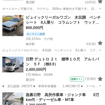
鹿沼駅
12月5日
オートローン可能です。 マグナム 3500cc 車検付き可能です。 詳し
くはメッセージください。
栃木
鹿沼市
鹿沼駅
その他
マグナム
ビュイックリーガルワゴン 木目調 ベンチ
シート 8人乗り コラムシフト ウッド…
800,000円
オンライン決済
158,157km
その他
楡木駅
6月3日
ビュイックリーガルワゴン 木目調 ベンチシート 8人乗り コラム
シフト ウッドステアリング ETC 最新のアメ車もいいですが、リー
栃木
鹿沼市
楡木駅
その他
ビュイックリーガル
日野 デュトロ ２ｔ 標準１０尺 アルミバ
ガルワゴンはディサイドにウッドパネルを配した「ウッディワゴン」
ン ５Ｆ （検8.9）
で90'sを感じさせるビン...
2,400,000円
170,460km
2018年
7月29日
提携サイト
鹿沼市
■ 支払総額: 248万円 ■ 車両本体価格： 2,400,000 円 ■ メーカー
名： 日野 ■ 車種名： デュトロ ■ グレード名： ２ｔ 標準１
栃木
鹿沼市
その他
急募日野 高所作業車・ジャンク車 8万
０尺 アルミバン ５Ｆ ■ 排気量： 4000cc ■ ドア枚数： 2D...
km代・ディーゼル車・MT車