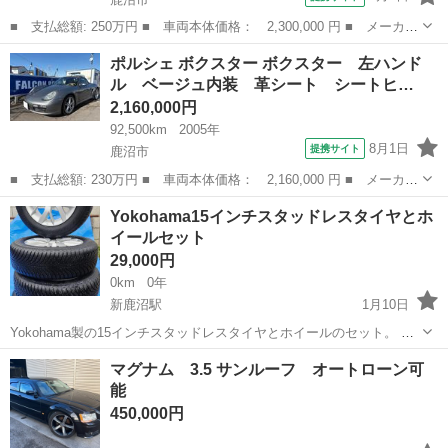
■ 支払総額: 250万円 ■ 車両本体価格： 2,300,000 円 ■ メーカー
名： シボレー ■ 車種名： シボレーサバーバン ■ グレード
栃木
鹿沼市
その他
ポルシェ ボクスター ボクスター 左ハンド
名： ベースグレード １９９９モデル １２０１６９マイル フロ
ル ベージュ内装 革シート シートヒ…
ント＆バックモ...
2,160,000円
92,500km
2005年
8月1日
提携サイト
鹿沼市
■ 支払総額: 230万円 ■ 車両本体価格： 2,160,000 円 ■ メーカー
名： ポルシェ ■ 車種名： ボクスター ■ グレード名： ボクス
栃木
鹿沼市
その他
Yokohama15インチスタッドレスタイヤとホ
ター 左ハンドル ベージュ内装 革シート シートヒーター １８
イールセット
ＡＷ 取扱...
29,000円
0km
0年
新鹿沼駅
1月10日
Yokohama製の15インチスタッドレスタイヤとホイールのセット。 全
体的に状態は良いです。 多少のサビや汚れはございますので、写真で
栃木
鹿沼市
新鹿沼駅
その他
15インチ
マグナム 3.5 サンルーフ オートローン可
ご確認下さい。 予めご了承ください。 中古タイヤですので、神経質な
能
方はご購入をお控え下...
450,000円