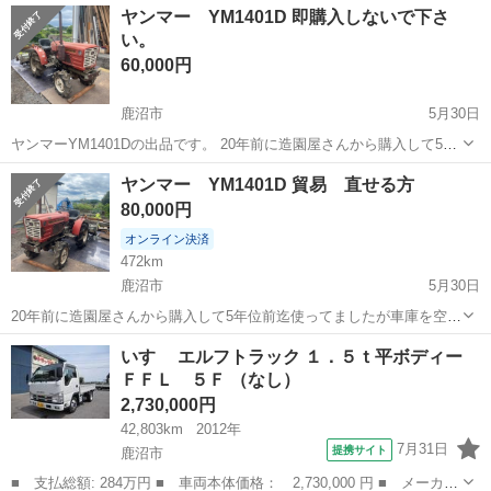
栃木
鹿沼市
新鹿沼駅
その他
ヤンマー YM1401D 即購入しないで下さ
い。
60,000円
鹿沼市
5月30日
ヤンマーYM1401Dの出品です。 20年前に造園屋さんから購入して5年
位前迄使っていましたが使わなくなり車庫に入れてありました。 出品
栃木
鹿沼市
その他
ヤンマー
ヤンマー YM1401D 貿易 直せる方
にあたりエンジンかけようとしましたがセルは勢いよく回りますがか
80,000円
かりそうでかかりません。 ...
オンライン決済
472km
鹿沼市
5月30日
20年前に造園屋さんから購入して5年位前迄使ってましたが車庫を空け
たいので出品します。 出品にあたりエンジンかけようとしましたがセ
栃木
鹿沼市
その他
ヤンマー
いすゞ エルフトラック １．５ｔ平ボディー
ルは勢いよく回りますがかかりそうでかかりません。 よろしくお願い
ＦＦＬ ５Ｆ （なし）
します。 引き取り限定です。
2,730,000円
42,803km
2012年
7月31日
提携サイト
鹿沼市
■ 支払総額: 284万円 ■ 車両本体価格： 2,730,000 円 ■ メーカー