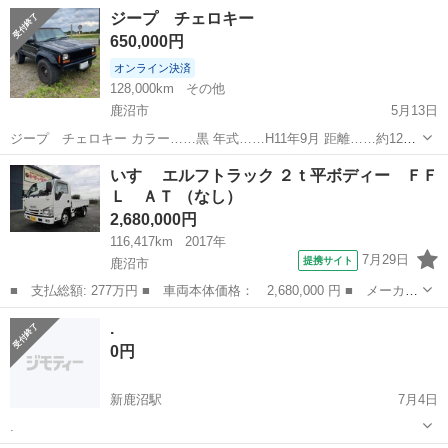
す。 現金払いお願いいたします。ローン取扱いはおこなっておりませ
栃木
鹿沼市
文挟駅
その他
Ford
ジープ チェロキー
ん。 もう生産していないトラクターです。 マニアの方や活用し...
650,000円
オンライン決済
128,000km
その他
鹿沼市
5月13日
ジープ チェロキー カラー……黒 年式……H11年9月 距離……約12万
8千km 車検……2025年4月10日 激安になります！ 現車確認大歓迎 税
栃木
鹿沼市
その他
チェロキー
いすゞ エルフトラック ２ｔ平ボディー ＦＦ
金 安い1ナンバー 走る曲がる止まる異常ないです 気になる方ご連絡お
Ｌ ＡＴ （なし）
願...
2,680,000円
116,417km
2017年
7月29日
提携サイト
鹿沼市
■ 支払総額: 277万円 ■ 車両本体価格： 2,680,000 円 ■ メーカー
名： いすゞ ■ 車種名： エルフトラック ■ グレード名： ２ｔ
栃木
鹿沼市
その他
.
平ボディー ＦＦＬ ＡＴ ■ 排気量： 3000cc ■ ドア枚数： 2...
0円
新鹿沼駅
7月4日
.