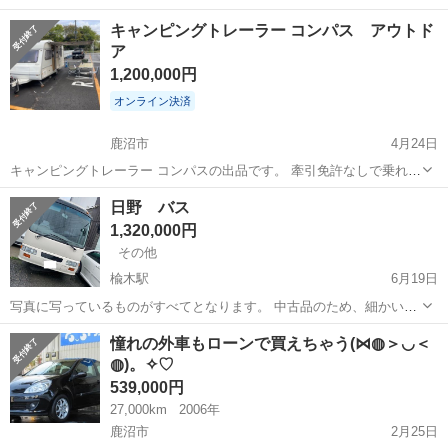
名： いすゞ ■ 車種名： エルフトラック ■ グレード名： １．
栃木
鹿沼市
その他
キャンピングトレーラー コンパス アウトド
５ｔ平ボディー ＦＦＬ ５Ｆ ■ 排気量： 3000cc ■ ドア枚
ア
数：...
1,200,000円
オンライン決済
鹿沼市
4月24日
キャンピングトレーラー コンパスの出品です。 牽引免許なしで乗れる
最大のトレーラーです。 装備はベッド2箇所と2段ベッドあります。 フ
栃木
鹿沼市
その他
コンパス
日野 バス
ロントはテーブルにして寝る時ベッドにしてます。 冷蔵庫と電子レン
1,320,000円
ジ100vついてます。 ...
その他
楡木駅
6月19日
写真に写っているものがすべてとなります。 中古品のため、細かい
傷、汚れ等あります。 気になる点がございましたら、購入前にご質問
栃木
鹿沼市
楡木駅
その他
事故
憧れの外車もローンで買えちゃう(⋈◍＞◡＜
お願いします。 ※諸費用はお問い合わせください※ ★★★引き取り限
◍)。✧♡
定★★★ ...
539,000円
27,000km
2006年
鹿沼市
2月25日