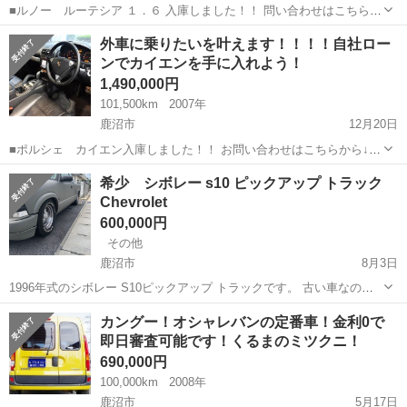
■ルノー ルーテシア １．６ 入庫しました！！ 問い合わせはこちらか
ら↓↓ https://www.otoron.jp/lists/detail?carno=022069 【オトキャン開催
栃木
鹿沼市
その他
オトロン
外車に乗りたいを叶えます！！！！自社ロー
中】 突然で...
ンでカイエンを手に入れよう！
1,490,000円
101,500km
2007年
鹿沼市
12月20日
■ポルシェ カイエン入庫しました！！ お問い合わせはこちらから↓↓
https://www.3292.jp/lists/detail?carno=021894 ■■1000万円以上大幅値
栃木
鹿沼市
その他
カイエン
希少 シボレー s10 ピックアップ トラック
下げのキャンペーン開始！！■...
Chevrolet
600,000円
その他
鹿沼市
8月3日
1996年式のシボレー S10ピックアップ トラックです。 古い車なので
ご理解ある方のみ入札お願いいたします。 走る止まるは問題ありませ
栃木
鹿沼市
その他
Chevrolet
カングー！オシャレバンの定番車！金利0で
ん。 詳しい情報は質問欄にてコメントよろしくお願いします。
即日審査可能です！くるまのミツクニ！
690,000円
100,000km
2008年
鹿沼市
5月17日