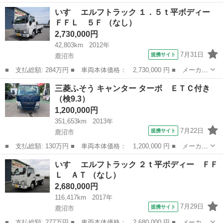
名： インフィニティ ■ 車種名： Ｇ３５ ■ グレード名：
栃木
鹿沼市
その他
いすゞ エルフトラック １．５ｔ平ボディー
（日本名：スカイラインクーペ）逆輸入車 ２００３年モデル 左ハ
ＦＦＬ ５Ｆ （なし）
ンドル サン...
2,730,000円
42,803km
2012年
7月31日
提携サイト
鹿沼市
■ 支払総額: 284万円 ■ 車両本体価格： 2,730,000 円 ■ メーカー
名： いすゞ ■ 車種名： エルフトラック ■ グレード名： １．
栃木
鹿沼市
その他
三菱ふそう キャンター ターボ ＥＴＣ付き
５ｔ平ボディー ＦＦＬ ５Ｆ ■ 排気量： 3000cc ■ ドア枚
（検9.3）
数：...
1,200,000円
351,653km
2013年
7月22日
提携サイト
鹿沼市
■ 支払総額: 130万円 ■ 車両本体価格： 1,200,000 円 ■ メーカー
名： 三菱ふそう ■ 車種名： キャンター ■ グレード名： ター
栃木
鹿沼市
その他
いすゞ エルフトラック ２ｔ平ボディー ＦＦ
ボ ＥＴＣ付き ■ 排気量： 3000cc ■ ドア枚数： 2D ■ ミ...
Ｌ ＡＴ （なし）
2,680,000円
116,417km
2017年
7月29日
提携サイト
鹿沼市
■ 支払総額: 277万円 ■ 車両本体価格： 2,680,000 円 ■ メーカー