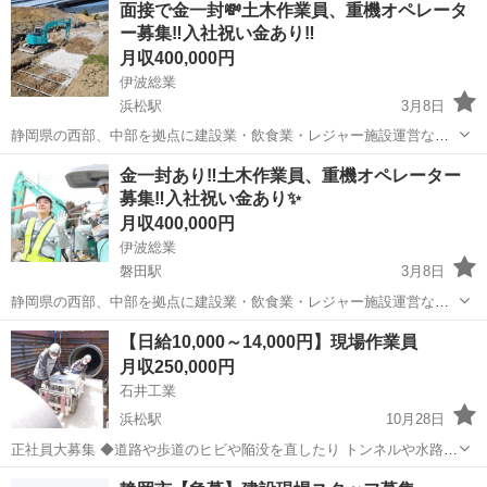
面接で金一封💸土木作業員、重機オペレータ
ー募集‼️入社祝い金あり‼︎
月収400,000円
伊波総業
浜松駅
3月8日
静岡県の西部、中部を拠点に建設業・飲食業・レジャー施設運営など
を展開している 「伊波総業」と申します。 この度は弊社の求人広告を
静岡
浜松市
浜松駅
大工
未経験
金一封あり‼︎土木作業員、重機オペレーター
ご覧頂き誠にありがとうございます。 ※面接について※ 面接場所は島
募集‼︎入社祝い金あり✨
田市金谷の営業所にて行います...
月収400,000円
伊波総業
磐田駅
3月8日
静岡県の西部、中部を拠点に建設業・飲食業・レジャー施設運営など
を展開している 「伊波総業」と申します。 この度は弊社の求人広告を
静岡
磐田市
磐田駅
大工
未経験
【日給10,000～14,000円】現場作業員
ご覧頂き誠にありがとうございます。 面接ご希望の方は必ず履歴書を
月収250,000円
ご持参下さい。 ※面接時に交通...
石井工業
浜松駅
10月28日
正社員大募集 ◆道路や歩道のヒビや陥没を直したり トンネルや水路の
水漏れの補修をしたり。 大規模工事ではなく、補修工事を中心に行っ
静岡
浜松市
浜松駅
大工
現場作業員