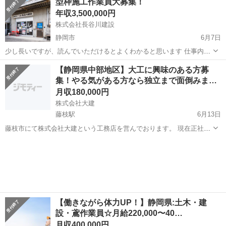
型枠施工作業員大募集！
機器のリフォーム ◆かえルーフ └お家の屋根外壁・雨仕舞いに特化し
年収3,500,000円
た屋根工...
株式会社長谷川建設
静岡市
6月7日
少し長いですが、読んでいただけるとよくわかると思います 仕事内容
コンクリートを使用する建物を建てる際、コンクリートを流しこむ
静岡
静岡市
大工
型枠
【静岡県中部地区】大工に興味のある方募
枠を「型枠」と言います。その「型枠」を図面に習って加工し、現場
集！やる気がある方なら独立まで面倒みま
で組立て後コンクリートが固...
す！
月収180,000円
株式会社大建
藤枝駅
6月13日
藤枝市にて株式会社大建という工務店を営んでおります。 現在正社員
での従業員を募集しています。 経験がなくてもやる気と体力さえあれ
静岡
藤枝市
藤枝駅
大工
退職金
ばOK！ 吸収力の高い若い人であれば尚OK！ 仕事の内容としては ・
木造住宅の...
【働きながら体力UP！】静岡県:土木・建
設・鳶作業員☆月給220,000〜40…
月収400,000円