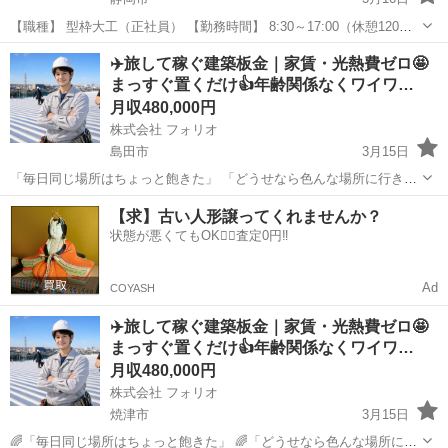
【職種】 型枠大工（正社員） 【勤務時間】 8:30～17:00（休憩120
分） ※残業は月平均10時間程度 【仕事内容】 ・鉄筋コンクリート建
静岡
静岡市
大工
未経験
✈️旅して稼ぐ建築板金｜家賃・光熱費ゼロ🤩
築における型枠の組立・解体作業 ・コンクリートを...
まっすぐ置くだけ👍年齢関係なくワイワ…
月収480,000円
株式会社 フォリオ
島田市
3月15日
「毎日同じ場所はちょっと飽きた」 「どうせなら色んな場所に行きた
い」 そんな人に向いてる仕事です。 現場は全国。 仕事しながらいろ
静岡
島田市
大工
建築板金
【求】古い人形譲ってくれませんか？
んな場所に行けます✈️ しかも👇 🏠 家賃0円 💡 光熱費0円 ...
状態が悪くてもOK🙆‍♀️査定0円‼️
Ad
COYASH
✈️旅して稼ぐ建築板金｜家賃・光熱費ゼロ🤩
まっすぐ置くだけ👍年齢関係なくワイワ…
月収480,000円
株式会社 フォリオ
焼津市
3月15日
🌈「毎日同じ場所はちょっと飽きた」 🌈「どうせなら色んな場所に行