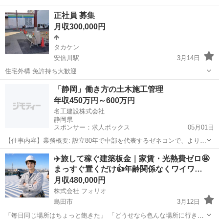
きたい」 そんな人に向いてる仕事です。 現場は全国。 仕事しながら
静岡
焼津市
大工
正社員 募集
いろんな場所に行けます✈️ しかも👇 🏠 家賃0円 💡 光熱費0...
月収300,000円
タカケン
安倍川駅
3月14日
住宅外構 免許持ち大歓迎
静岡
静岡市
安倍川駅
大工
「静岡」働き方の土木施工管理
年収450万円～600万円
名工建設株式会社
静岡県
スポンサー：求人ボックス
05月01日
【仕事内容】業務概要: 設立80年で中部を代表するゼネコンで、より中
枢を担っていただく土木施工管理の技術者を増員するべく今回応募を
正社員
✈️旅して稼ぐ建築板金｜家賃・光熱費ゼロ🤩
開始しました。 配属組織: 工事の人員配属は所長1名、主任1名、担当1
まっすぐ置くだけ👍年齢関係なくワイワ…
～3名が平均です。 働き方:...
月収480,000円
株式会社 フォリオ
島田市
3月12日
「毎日同じ場所はちょっと飽きた」 「どうせなら色んな場所に行きた