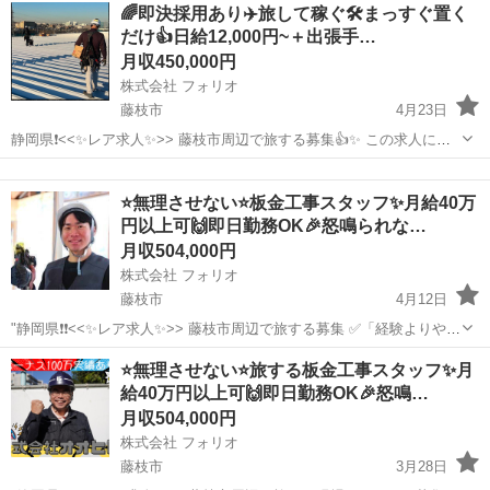
静岡
藤枝市
大工
未経験
🌈即決採用あり✈️旅して稼ぐ🛠️まっすぐ置く
🚀お急ぎの方も大歓迎❗️ この求人に辿り着いた方は、かなりラッキ...
だけ👍日給12,000円~＋出張手…
月収450,000円
株式会社 フォリオ
藤枝市
4月23日
静岡県❗️<<✨レア求人✨>> 藤枝市周辺で旅する募集👍✨ この求人に辿
り着いた方は、かなりラッキーです🥳✨✨ 「毎日同じ景色、ちょっと
静岡
藤枝市
大工
未経験
飽きた」 「どうせ働くなら、知らない場所に行きたい」 「仲間と一
⭐無理させない⭐板金工事スタッフ✨月給40万
緒...
円以上可🙌即日勤務OK🎉怒鳴られな…
月収504,000円
株式会社 フォリオ
藤枝市
4月12日
"静岡県❗️❗<<✨レア求人✨>> 藤枝市周辺で旅する募集 ✅「経験よりやる
気！」ウチは人柄重視です😎 ✅ 頑張りはしっかり評価✨ ✅ 即決採用
静岡
藤枝市
大工
未経験
⭐無理させない⭐旅する板金工事スタッフ✨月
🚀お急ぎの方も大歓迎❗️ この求人に辿り着いた方は、かなりラッ...
給40万円以上可🙌即日勤務OK🎉怒鳴…
月収504,000円
株式会社 フォリオ
藤枝市
3月28日