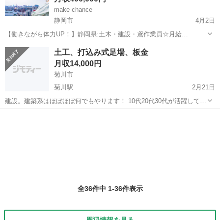
make chance
静岡市
4月2日
【働きながら体力UP！】静岡県:土木・建設・鳶作業員☆月給
220,000〜400,000円 ■業務内容 土木・建設・鳶作業員 ■勤務地 静岡県
静岡
静岡市
大工
業務
土工、打込み式足場、板金
内全域対応可能 ■月給 月給220,000〜400,000...
月収14,000円
菊川市
菊川駅
2月21日
建設。建築系はほぼほぼ何でもやります！ 10代20代30代が活躍してく
れています！ 皆でわいわいと楽しい会社です！
静岡
菊川市
菊川駅
大工
板金
全36件中 1-36件表示