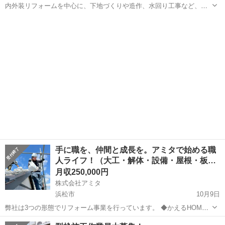
内外装リフォームを中心に、下地づくりや造作、水回り工事など、大
工として幅広い技術を活かせるお仕事です。住宅を「より快適に」
静岡
浜松市
浜松駅
大工
社員
「より暮らしやすく」するための重要なポジション。お客様の喜びを
直接感じられるやりがいがあります！ ...
手に職を、仲間と成長を。アミタで始める職
人ライフ！（大工・解体・設備・屋根・板…
月収250,000円
株式会社アミタ
浜松市
10月9日
弊社は3つの形態でリフォーム事業を行っています。 ◆かえるHOME
└キッチン・トイレ・浴室バスルーム・洗面所 などの水まわりの設備
静岡
浜松市
大工
屋根