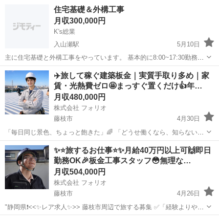
住宅基礎＆外構工事
月収300,000円
K's総業
入山瀬駅
5月10日
主に住宅基礎と外構工事をやっています。 基本的に8:00~17:30勤務
で、日曜日と祝日に出勤する場合は手当をつけます。 また、中型自動
静岡
富士市
入山瀬駅
大工
未経験
✈️旅して稼ぐ建築板金｜実質手取り多め｜家
車免許や重機の免許などは費用をこちらで出させていただきます。 未
賃・光熱費ゼロ🤩まっすぐ置くだけ👍年…
経験の方や経験のある方、...
月収480,000円
株式会社 フォリオ
藤枝市
4月30日
「毎日同じ景色、ちょっと飽きた」🌈 「どうせ働くなら、知らない場
所に行きたい」 「仲間と一緒にワイワイ稼ぎたい」💰 👉 それ、ここ
静岡
藤枝市
大工
未経験
✨⭐旅するお仕事⭐✨月給40万円以上可🙌即日
なら全部アリです✨ ＿＿＿＿＿＿＿＿＿＿＿⭐️＿＿＿＿＿＿ ◆ この仕
勤務OK🎉板金工事スタッフ😳無理な…
事...
月収504,000円
株式会社 フォリオ
藤枝市
4月26日
"静岡県❗️<<✨レア求人✨>> 藤枝市周辺で旅する募集 ✅「経験よりやる
気！」ウチは人柄重視です！ ✅ 頑張りはしっかり評価！ ✅ 即決採用