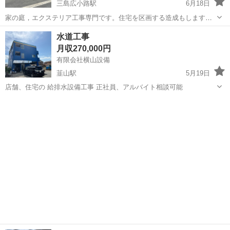
三島広小路駅
6月18日
家の庭，エクステリア工事専門です。住宅を区画する造成もします。
仕事安定してあり、重量物を扱う仕事ではないので長く働けます！経
静岡
駿東郡
三島広小路駅
大工
重量
水道工事
験者優遇！初心者大歓迎！年配の方も大活躍大歓迎です！
月収270,000円
有限会社横山設備
韮山駅
5月19日
店舗、住宅の 給排水設備工事 正社員、アルバイト相談可能
静岡
伊豆の国市
韮山駅
大工
水道