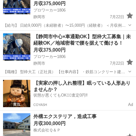
月収375,000円
プロワーカー1806
静岡市
7月22日
【給与】 日給9,000円（未経験者）〜15,000円（経験者） ＜月収例＞
月収35万円以上も可能！ ＝日給15,000円×22日＋残業代 【職種】 型枠
静岡
静岡市
大工
未経験
【静岡市中心×車通勤OK】型枠大工募集｜未
大工（正社員） 【仕事内容】 ・鉄筋コ...
経験OK／地域密着で腰を据えて働ける！
月収375,000円
プロワーカー1806
静岡市
7月22日
【職種】 型枠大工（正社員） 【仕事内容】 ・鉄筋コンクリート建築
における型枠の組立・解体作業 ・コンクリートを流し込むため
静岡
静岡市
大工
未経験
【実家の押し入れ整理】眠っている人形あり
の“型”を作る仕事です ・現場は静岡市内が中心です ・未経験者も安
ませんか？
心！...
状態が悪くてもOK🙆‍♀️査定0円‼️
Ad
COYASH
外構エクステリア，造成工事
月収300,000円
株式会社Ｑ＆Ｐ