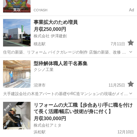
Ad
COYASH
事業拡大のため増員
月収250,000円
株式会社 伊澤建創
積志駅
7月11日
住宅の新築、リフォーム バイクガレージの制作 店舗の新築、改修 工
場の新築、改修、増改築 個人のお客様から企業様など、幅広くご依頼
静岡
浜松市
積志駅
大工
事業拡大
型枠解体職人若干名募集
を承っております。 多岐にわたる建物、工事にてのご活躍をお願い致
クシノ工業
します。 経験...
沼津市
11月25日
大手建設会社の木造アパートの基礎やRC造マンションの現場がメイン
になります 誰にでも出来る単純作業も有りますので、やる気と多少の
静岡
沼津市
大工
半日
リフォームの大工職【歩合あり/手に職を付け
体力が有れば、建設業未経験、中高年、女性でも大歓迎！ 給料は、半
て長く活躍/幅広い技術が身に付く】
日区切り、会社都合で...
月収300,000円
株式会社アミタ
浜松駅
12月10日