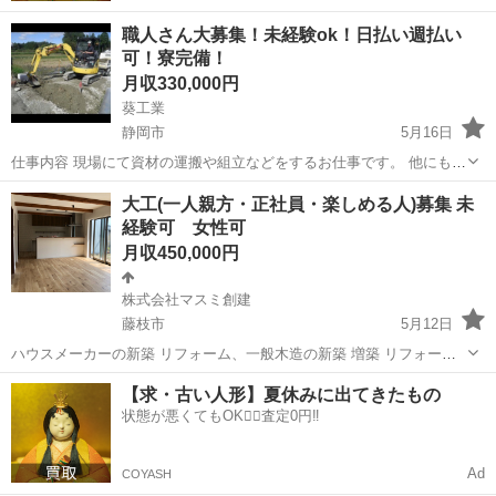
職人さん大募集！未経験ok！日払い週払い
可！寮完備！
月収330,000円
葵工業
静岡市
5月16日
仕事内容 現場にて資材の運搬や組立などをするお仕事です。 他にも
色々ありますが、現場をまとめる職長さんの指示に従って作業をして
静岡
静岡市
大工
未経験
大工(一人親方・正社員・楽しめる人)募集 未
頂きます！ 未経験者でも働きながら資格取得も可能なので、将来自分
経験可 女性可
でやるスキルアップにもつながりま...
月収450,000円
株式会社マスミ創建
藤枝市
5月12日
ハウスメーカーの新築 リフォーム、一般木造の新築 増築 リフォーム
耐震工事 マンションリフォーム 店舗 などやっています。 仕事量がか
静岡
藤枝市
大工
一人親方
【求・古い人形】夏休みに出てきたもの
なりあり人員不足のため募集いたします。 今は従業員が1人ですけど
状態が悪くてもOK🙆‍♀️査定0円‼️
右腕として頑張ってくれ...
Ad
COYASH