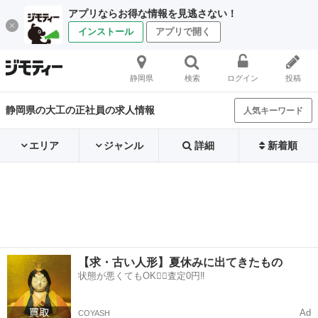
アプリならお得な情報を見逃さない！
インストール
アプリで開く
静岡県
検索
ログイン
投稿
静岡県の大工の正社員の求人情報
人気キーワード
エリア
ジャンル
詳細
新着順
【求・古い人形】夏休みに出てきたもの
状態が悪くてもOK🙆‍♀️査定0円‼️
Ad
COYASH