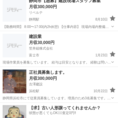
静岡市【急募】建設現場スタッフ募集
ていきます。 ◆公共のお仕事がメインなので 安心感や安定感も抜
月収300,000円
群！！
リベルテ
静岡駅
8月10日
【勤務時間】 8:00〜17:00(内2h休憩) 【仕事内容】 現場内場内整備、
養生、片付け、清掃 【休日】 日曜日 【持ち物】 安全靴、作業着、安
静岡
静岡市
静岡駅
大工
場内整備
建設業
全帯(貸し出し可) 【給与】 日給1.2万円(昇給有) 【支払い】 日払い可
月収30,000円
笠井組株式会社
富士市
1月23日
現場作業員を募集しています。 給与は目安となります。 経験は問いま
せんので未経験の方でも大丈夫です。
静岡
富士市
大工
建設業
正社員募集します。
月収300,000円
古澤建設
浜松駅
10月22日
静岡県浜松市にて従業員募集しています。増員のため3名募集です。外
国人の方もOKです。(外国人雇用実績有り) 【業種】型枠大工・型枠解
静岡
浜松市
浜松駅
大工
外国人
【求】古い人形譲ってくれませんか？
体工 【雇用形態】正社員・アルバイト 【勤務時間】8：00〜17：
状態が悪くてもOK🙆‍♀️査定0円‼️
00 【休日】日祝...