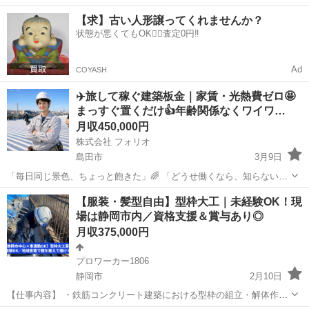
い」 そんな人に向いてる仕事です。 現場は全国。 仕事しながらいろ
静岡
島田市
大工
建築板金
【求】古い人形譲ってくれませんか？
んな場所に行けます✈️ しかも👇 🏠 家賃0円 💡 光熱費0円 ...
状態が悪くてもOK🙆‍♀️査定0円‼️
Ad
COYASH
✈️旅して稼ぐ建築板金｜家賃・光熱費ゼロ🤩
まっすぐ置くだけ👍年齢関係なくワイワ…
月収450,000円
株式会社 フォリオ
島田市
3月9日
「毎日同じ景色、ちょっと飽きた」🌈 「どうせ働くなら、知らない場
所に行きたい」 「仲間と一緒にワイワイ稼ぎたい」💰 👉 それ、ここ
静岡
島田市
大工
未経験
【服装・髪型自由】型枠大工｜未経験OK！現
なら全部アリです🤩 ＿＿＿＿＿＿＿＿＿＿＿＿＿＿＿＿＿ ◆ この仕
場は静岡市内／資格支援＆賞与あり◎
事、ひ...
月収375,000円
プロワーカー1806
静岡市
2月10日
【仕事内容】 ・鉄筋コンクリート建築における型枠の組立・解体作業
・コンクリートを流し込むための“型”を作る仕事です ・現場は静岡市