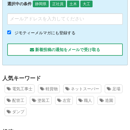
選択中の条件
静岡県
正社員
土木
大工
ジモティーメルマガにも登録する
新着投稿の通知をメールで受け取る
人気キーワード
電気工事士
軽貨物
ネットスーパー
足場
配管工
塗装工
左官
職人
造園
ダンプ