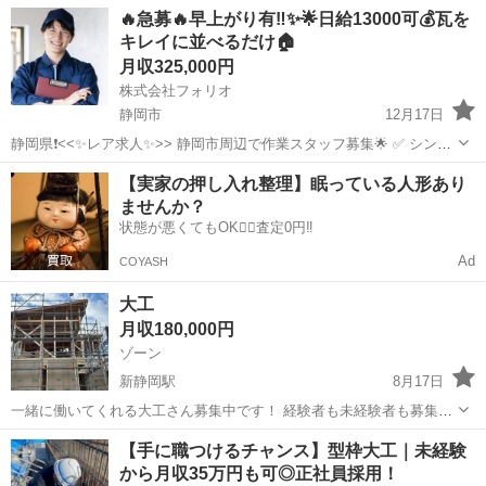
静岡
静岡市
大工
未経験
🔥急募🔥早上がり有‼️✨🌟日給13000可💰瓦を
内が中心です ・未経験者も安心！現場に慣れることからスタートし、
キレイに並べるだけ🏠
先輩が丁寧に...
月収325,000円
株式会社フォリオ
静岡市
12月17日
静岡県❗️<<✨レア求人✨>> 静岡市周辺で作業スタッフ募集🌟 ✅ シンプ
ル簡単作業で日給13,000円〜💰 ✅ 即採用・即日勤務できます✨ ✅ 未経
静岡
静岡市
大工
【実家の押し入れ整理】眠っている人形あり
験でもガッツリ稼げます💴✨ ✨⭐️この求人に辿り...
ませんか？
状態が悪くてもOK🙆‍♀️査定0円‼️
Ad
COYASH
大工
月収180,000円
ゾーン
新静岡駅
8月17日
一緒に働いてくれる大工さん募集中です！ 経験者も未経験者も募集し
てます！ 大工が減ってきていますが家を建てるものを作る楽しさやり
静岡
静岡市
新静岡駅
大工
未経験
【手に職つけるチャンス】型枠大工｜未経験
がいのある仕事です！ 給与は実際に面接してみたり仕事を見てからに
から月収35万円も可◎正社員採用！
なりますよろしくお願いします！