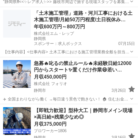
"静岡県❗️❗<<✨レア求人✨>> 藤枝市周辺で旅する現場スタッフを募集🤩
✅「経験よりやる気！」ウチは人柄重視です😎 ✅ 頑張りはしっかり評
静岡
藤枝市
大工
「土木施工管理」道路・河川工事における土
価✨ ✅ 即決採用🚀お急ぎの方も大歓迎❗️ この求人に辿り着いた...
木施工管理/月給50万円程度/土日祝休み…
年収600万円～800万円
株式会社エム・レップ
静岡県
スポンサー：求人ボックス
07月15日
【仕事内容】<仕事内容> 土木工事における施工管理業務全般を担当し
ていただきます。 行政機関・協力会社・関係各所と連携しながら、土
正社員 / 契約社員 / 業務委託
急募🔥叱るの禁止ルール🔥未経験日給12000
木工事の円滑な進行および安全管理を行っていただきます。 工程管
円からスタート✨置くだけ作業😆若い…
理・品質管理・安全管理・原価管理を中心...
月収450,000円
株式会社 フォリオ
静岡市
3月26日
✈️ 全国まわりながら働く →毎日違う景色で飽きない！ 🏠 住むお金ほ
ぼゼロ →家賃・光熱費かかりません 🍚 ご飯付きの現場もあり →生活
静岡
静岡市
大工
未経験
【即戦力歓迎】型枠大工｜静岡市メイン現場
コストめちゃ低い 💰 月40万以上ぜんぜん狙える →出張手当...
×高日給×残業少なめ◎
月収375,000円
プロワーカー1806
静岡市
3月16日