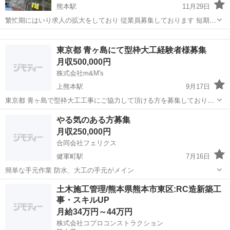
熊本駅
11月29日
繁忙期にはいり求人の拡大をしており 従業員募集しております 短期の
バイトでも構いません 小さいことでも質問にのりますので よろしくお
熊本
熊本市
熊本駅
大工
建設業
願いします 年齢は問いません 建設業界の「3K」は、かつては「きつ
東京都 青ヶ島にて型枠大工経験者様募集
い・汚い・危険」 を指...
月収500,000円
株式会社m&M's
上熊本駅
9月17日
東京都 青ヶ島で型枠大工工事にご協力して頂ける方を募集しておりま
す。 単価 税別26000円 宿舎有り 飯付き 経費 交通費でます。
熊本
熊本市
上熊本駅
大工
型枠
やる気のある方募集
08082557883 お気軽にメッセージお電話ください。
月収250,000円
合同会社フェリクス
健軍町駅
7月16日
簡単な手元作業 防水、大工の手元がメイン
熊本
熊本市
健軍町駅
大工
土木施工管理/熊本県熊本市東区:RC造新築工
事・スキルUP
月給34万円～44万円
株式会社コプロコンストラクション