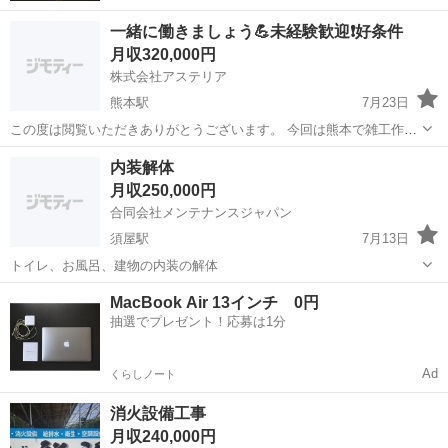
一緒に働きましょう💪未経験歓迎❗️好条件
月収320,000円
株式会社アステリア
熊本駅
7月23日
この度は閲覧いただきありがとうございます。 今回は熊本で雑工作業
の案件です。 勿論、日払いや週払いも対応してます。 場所:熊本県 日
熊本
熊本市
熊本駅
大工
内装解体
給:14000円(未経験者は要相談) 作業内容:建築現場での多能工(手元) 資
月収250,000円
格:...
合同会社メンテナンスジャパン
須屋駅
7月13日
トイレ、お風呂、建物の内装の解体
熊本
熊本市
須屋駅
大工
MacBook Air 13インチ 0円
抽選でプレゼント！応募は1分
Ad
くらしノート
消火設備工事
月収240,000円