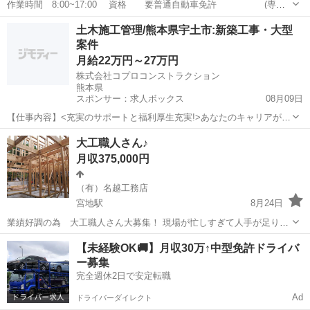
作業時間 8:00~17:00 資格 要普通自動車免許 (専門
的な資格があれば 優遇します。) 年齢 18歳以上 日
熊本
菊池郡
三ツ石駅
大工
左官
土木施工管理/熊本県宇土市:新築工事・大型
給 8,000円~12,000円 日曜日は休み 月...
案件
月給22万円～27万円
株式会社コプロコンストラクション
熊本県
スポンサー：求人ボックス
08月09日
【仕事内容】<充実のサポートと福利厚生充実!>あなたのキャリアが活
かせるお仕事 大手で安心して働ける環境です 40代・50代・60代の方
正社員
大工職人さん♪
が活躍されています <募集要項> <職種> 土木施工管理/熊本県宇土市:
月収375,000円
新築工事・大型案件 <...
（有）名越工務店
宮地駅
8月24日
業績好調の為 大工職人さん大募集！ 現場が忙しすぎて人手が足りな
いので助けて下さい！ 資格は必要ありません！ 経験値やスキルがあれ
熊本
阿蘇郡
宮地駅
大工
遠方
【未経験OK🚚】月収30万↑中型免許ドライバ
ば大歓迎です(*´꒳`*) 長く働いていただける環境があるので安心してご
ー募集
応募下さいね...
完全週休2日で安定転職
Ad
ドライバーダイレクト