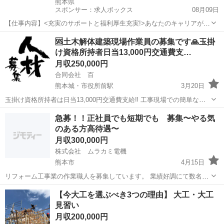
熊本県
スポンサー：求人ボックス
08月09日
【仕事内容】<充実のサポートと福利厚生充実!>あなたのキャリアが活
かせるお仕事 大手で安心して働ける環境です 40代・50代・60代の方
正社員
🆘土木解体建築現場作業員の募集です🙏玉掛
が活躍されています <募集要項> <職種> 土木施工管理/熊本県熊本市東
け資格所持者日当13,000円交通費支…
区:RC造新築工事・ス...
月収250,000円
合同会社 百
熊本城・市役所前駅
3月20日
玉掛け資格所持者は日当13,000円交通費支給‼️ 工事現場での簡単なお
手伝いです‼️ 未経験者大歓迎‼️ 経験者資格取得者優遇します‼️ 交通費支
熊本
熊本市
熊本城・市役所前駅
大工
現場作業員
急募！！正社員でも短期でも 募集〜やる気
給‼️ 個室寮もありますよ‼️ 日払い可能です‼️
のある方高待遇〜
月収300,000円
株式会社 ムラカミ電機
熊本市
4月15日
リフォーム工事業の作業職人を募集しています。 業績好調にて数名募
集します。 1ヶ月お試し期間あり、日当¥8.000~18.000 正社員月給
熊本
熊本市
大工
水道
【今大工を選ぶべき3つの理由】 大工・大工
￥300.000〜 経験等により優遇します。 主に水廻りリフォ...
見習い
月収200,000円