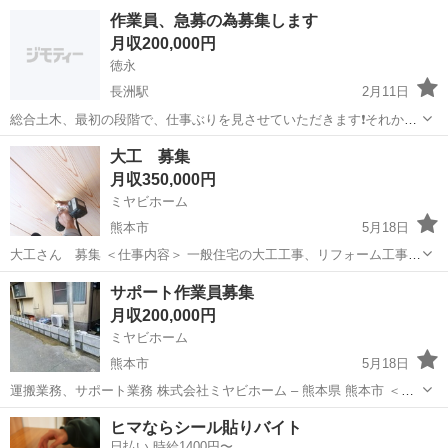
作業員、急募の為募集します
月収200,000円
徳永
長洲駅
2月11日
総合土木、最初の段階で、仕事ぶりを見させていただきます❗それか
ら、給料の値段を決めます
熊本
玉名郡
長洲駅
大工
給料
大工 募集
月収350,000円
ミヤビホーム
熊本市
5月18日
大工さん 募集 ＜仕事内容＞ 一般住宅の大工工事、リフォーム工事
＜応募方法＞ 電話連絡にて担当者と面談 TEL 096-285-9650 担当者：
熊本
熊本市
大工
サポート作業員募集
松本 ＜雇用条件＞ 実務経験5年以上 ＜学歴＞ 不問 ＜就...
月収200,000円
ミヤビホーム
熊本市
5月18日
運搬業務、サポート業務 株式会社ミヤビホーム – 熊本県 熊本市 ＜仕
事内容＞ 一般住宅の屋根工事のサポート作業 運搬作業、親方のサポー
熊本
熊本市
大工
屋根
ヒマならシール貼りバイト
トなど簡単な仕事です。 ＜応募方法＞ 電話連絡にて担当者と面談
日払い 時給1400円〜