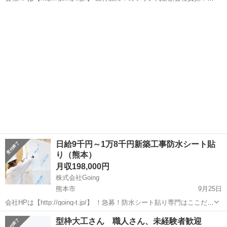
経験OK 学歴不問！社員の大半は未経験からスタート！ 【日給1万円～
熊本
熊本市
大工
サイディング
1万8千円】 ●木造住宅等の防水シート貼り・...
日給9千円～1万8千円新築工事防水シート貼
り（熊本）
月収198,000円
株式会社Going
熊本市
9月25日
会社HPは【http://going-t.jp/】 ！急募！防水シート貼り専門はここだ
け！ 直行直帰OK！ガソリン代全額会社負担！未経験OK ●木造住宅等
熊本
熊本市
大工
型枠大工さん 職人さん、未経験者歓迎
の防水シート貼り・テープ貼り・ゴミ拾いといった簡単なお仕事で...