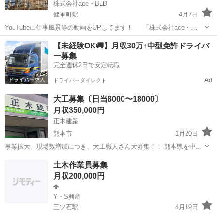
株式会社ace・BLD
健軍町駅
4月7日
YouTubeに仕事風景等の動画をUPしてます！ 「株式会社ace・
BLD 動画」で検索 【インタビュー動画URL】
熊本
熊本市
健軍町駅
大工
【未経験OK🚚】月収30万↑中型免許ドライバ
https://www.youtube.com/watch?v=F2fcqasMBck&t=3s...
ー募集
完全週休2日で安定転職
Ad
ドライバーダイレクト
大工募集〔日当8000〜18000〕
月収350,000円
正木建築
熊本市
1月20日
事業拡大、現場数増加につき、大工職人さん大募集！！ 熊本県を中心
に、新築住宅、新築アパート、新築マンション、住宅リフォーム、店
熊本
熊本市
大工
事業拡大
土木作業員募集
舗リフォームなど、様々な仕事があります。 頑張れる方は高収入で待
月収200,000円
遇します。 また、これから手...
Y・S興産
三ツ石駅
4月19日