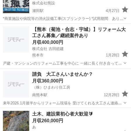
株式会社熊設
瀬田駅
4月27日
*商業施設や病院等の消火設備工事(スプリンクラー) *試用期間 あり(3
ヶ月) *休憩時間 1.5時間 *休日 日曜日 第2、第4土
熊本
菊池郡
瀬田駅
大工
病院
【熊本（菊池・合志・宇城）】リフォーム大
曜日 日曜日 お盆、年末年始 (仕事の状況に
工さん募集／継続案件あり
より上記...
月収400,000円
株式会社 吉田総建
熊本市
1月28日
戸建・マンションのリフォーム工事を中心に 一緒に長く付き合ってい
ける大工さんを探しています。 ■エリア 熊本市／菊池／合志／宇城 周
熊本
熊本市
大工
請負 大工さんいませんか？
辺 ■仕事内容 ・リフォーム工事（内装・造作など） ・戸建／マンショ
月収360,000円
ン中心 ■条件 ・...
（株）ひまわり住工房
南熊本駅
12月28日
来年2026.1月後半からリフォーム現場を 受けてくれる大工さん連絡く
ださい！ 場所、中央区保田窪 一軒家 約20日程 お願いします
熊本
熊本市
南熊本駅
大工
土木、建設業初心者大歓迎🔰
月収260,000円
あ