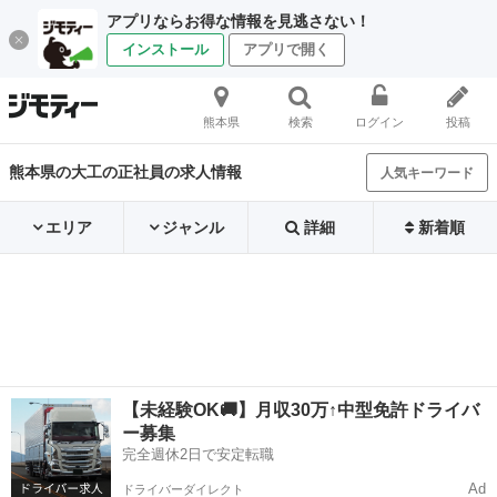
アプリならお得な情報を見逃さない！
インストール
アプリで開く
熊本県
検索
ログイン
投稿
熊本県の大工の正社員の求人情報
人気キーワード
エリア
ジャンル
詳細
新着順
【未経験OK🚚】月収30万↑中型免許ドライバ
ー募集
完全週休2日で安定転職
Ad
ドライバーダイレクト