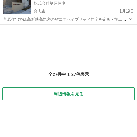
株式会社草原住宅
合志市
1月19日
草原住宅では高断熱高気密の省エネハイブリッド住宅を企画・施工し
ています。 【仕事内容】 住宅内の造作工事 【応募資格】 年齢、性別
熊本
合志市
大工
給料
不問、要普通自動車免許 【給料】※能力に応じて 25～35万/月 常...
全27件中 1-27件表示
周辺情報を見る