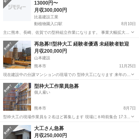
13000円〜
月収300,000円
比嘉建設工業
動植物園入口駅
8月10日
主に熊本、長崎、佐賀での型枠組立作業になります。 事業大幅拡大に
つき多人数募集します！給料形態ご相談に応じます。（日払い、週払
熊本
熊本市
動植物園入口駅
大工
型枠
再急募!!型枠大工 経験者優遇 未経験者歓迎
い、月給など） ほぼ残業もありません。出張時には、別途手当支給し
月収200,000円
ます。 まずは問い合わせください。...
山本建設
熊本市
11月25日
現在建設中の分譲マンションの現場での 型枠大工になります 来年の8
月までこちらの現場の予定でその後も現場はあります アルバイトは週
熊本
熊本市
大工
型枠
型枠大工作業員急募
4日以上可能な方 長期で可能な方募集してます 週払い、日払い、可能
個人雇い
です 時間は...
熊本市
8月7日
型枠大工の現場作業員を２名ほど募集します 現場に８時前集合 17:30
頃終了 ※現場の作業進行具合により時間は前後する可能性があります
熊本
熊本市
大工
現場作業員
大工さん急募
日給月給でのお支払いになります 未経験の方１日8,000円～になり...
月収250,000円