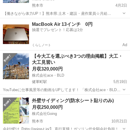
熊本市
4月2日
【働きながら体力UP！】熊本県:土木・建設・鳶作業員☆月給
220,000〜400,000円 ■業務内容 土木・建設・鳶作業員 ■勤務地 熊本県
熊本
熊本市
大工
業務
MacBook Air 13インチ 0円
内全域対応可能 ■月給 月給220,000〜400,000...
抽選でプレゼント！応募は1分
Ad
くらしノート
【今大工を選ぶべき3つの理由掲載】大工・
大工見習い
月収320,000円
株式会社ace・BLD
健軍町駅
5月19日
YouTubeに仕事風景等の動画をUPしてます！ 「株式会社ace・BLD
動画」で検索 【インタビュー動画URL】
熊本
熊本市
健軍町駅
大工
外壁サイディング(防水シート貼りのみ)
https://www.youtube.com/watch?v=F2fcqasMBck&t=3s ...
月収250,000円
株式会社Going
熊本市
10月21日
会社HPは【http://going-t.jp/】 直行直帰！ガソリン代全額会社負担！未