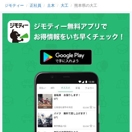
ジモティー
正社員
土木
大工
熊本県の大工