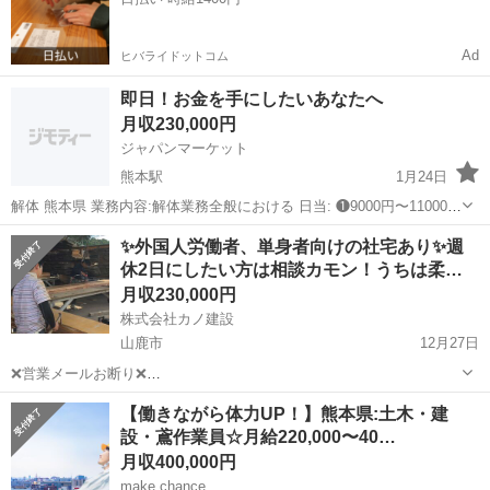
TEL ...
Ad
ヒバライドットコム
即日！お金を手にしたいあなたへ
月収230,000円
ジャパンマーケット
熊本駅
1月24日
解体 熊本県 業務内容:解体業務全般における 日当: ❶9000円〜11000円
❷11000円〜13000円 ❶手元作業、運搬作業 ❷重機操縦（オペレータ
熊本
熊本市
熊本駅
大工
重機
✨外国人労働者、単身者向けの社宅あり✨週
ー） 稼働条件:日曜日休み、みなし残業 ...
休2日にしたい方は相談カモン！うちは柔…
月収230,000円
株式会社カノ建設
山鹿市
12月27日
❌営業メールお断り❌
◤◢◤◢◤◢◤◢◤◢◤◢◤◢◤◢◤◢◤◢◤◢◤◢◤◢◤◢◤◢◤
熊本
山鹿市
大工
事務所
【働きながら体力UP！】熊本県:土木・建
◢◤◢◤◢◤◢◤◢ 応募の際は、必ずお名前(フルネーム)と年齢、 性
設・鳶作業員☆月給220,000〜40…
別を入れてメッセージを送って下さい。
◤◢◤◢◤◢◤◢◤◢◤◢◤...
月収400,000円
make chance