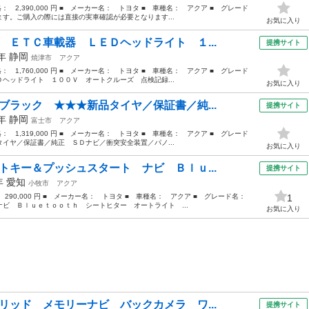
格： 2,390,000 円 ■ メーカー名： トヨタ ■ 車種名： アクア ■ グレード
す。ご購入の際には直接の実車確認が必要となります...
お気に入り
 ＥＴＣ車載器 ＬＥＤヘッドライト １...
提携サイト
2年
静岡
焼津市
アクア
格： 1,760,000 円 ■ メーカー名： トヨタ ■ 車種名： アクア ■ グレード
ヘッドライト １００Ｖ オートクルーズ 点検記録...
お気に入り
ブラック ★★★新品タイヤ／保証書／純...
提携サイト
0年
静岡
富士市
アクア
格： 1,319,000 円 ■ メーカー名： トヨタ ■ 車種名： アクア ■ グレード
イヤ／保証書／純正 ＳＤナビ／衝突安全装置／パノ...
お気に入り
トキー＆プッシュスタート ナビ Ｂｌｕ...
提携サイト
2年
愛知
小牧市
アクア
： 290,000 円 ■ メーカー名： トヨタ ■ 車種名： アクア ■ グレード名：
1
ビ Ｂｌｕｅｔｏｏｔｈ シートヒター オートライト ...
お気に入り
リッド メモリーナビ バックカメラ ワ...
提携サイト