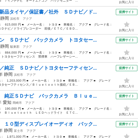
 ７インチナビ オートエアコン バックモニター ...
お気に入り
新品タイヤ／保証書／社外 ＳＤナビ／ド...
提携サイト
年
静岡
浜松市
アクア
格： 615,000 円 ■ メーカー名： トヨタ ■ 車種名： アクア ■ グレード名：
Ｄナビ／ドライブレコーダー 前後／ＥＴＣ／ＥＢＤ...
お気に入り
ン ＳＤナビ バックカメラ トヨタセー...
提携サイト
年
静岡
駿東郡
アクア
格： 884,000 円 ■ メーカー名： トヨタ ■ 車種名： アクア ■ グレード名：
トヨタセーフティセンス 禁煙車 ハーフレザーシー...
お気に入り
／純正 ＳＤナビ／トヨタセーフティセン...
提携サイト
6年
静岡
浜松市
アクア
格： 1,203,000 円 ■ メーカー名： トヨタ ■ 車種名： アクア ■ グレード
タセーフティセンス／Ｂｌｕｅｔｏｏｔｈ接続／ＥＢ...
お気に入り
 純正ＳＤナビ バックカメラ Ｂｌｕｅ...
提携サイト
2年
愛知
岡崎市
アクア
格： 190,000 円 ■ メーカー名： トヨタ ■ 車種名： アクア ■ グレード名：
 Ｂｌｕｅｔｏｏｔｈ ＬＥＤヘッドライト ＥＴＣ...
お気に入り
 １０型ディスプレイオーディオ バック...
提携サイト
1年
静岡
富士市
アクア
格： 1,971,000 円 ■ メーカー名： トヨタ ■ 車種名： アクア ■ グレード