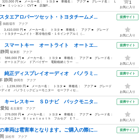
 320,000 円 ■ メーカー名： トヨタ ■ 車種名： アクア ■ グレード名： Ｌ
1
 ■ ミッション： CVT ■ 店舗P...
お気に入り
スタエアロパーツセット・トヨタチームメ...
提携サイト
岡
御殿場市
アクア
： 3,410,000 円 ■ メーカー名： トヨタ ■ 車種名： アクア ■ グレード
・トヨタチームメイト・寒冷地仕様・１６インチアルミ（...
お気に入り
 スマートキー オートライト オートエ...
提携サイト
年
静岡
駿東郡
アクア
格： 586,000 円 ■ メーカー名： トヨタ ■ 車種名： アクア ■ グレード名：
 オートエアコン ドアバイザー 電動格納ミラー ...
お気に入り
 純正ディスプレイオーディオ パノラミ...
提携サイト
2年
静岡
静岡市
アクア
格： 1,239,000 円 ■ メーカー名： トヨタ ■ 車種名： アクア ■ グレード
ディオ パノラミックビューモニター セーフティセ...
お気に入り
 キーレスキー ＳＤナビ バックモニタ...
提携サイト
年
愛知
名古屋市
アクア
格： 276,000 円 ■ メーカー名： トヨタ ■ 車種名： アクア ■ グレード名：
ックモニター Ｂｌｕｅｔｏｏｔｈ フルセグ ＥＴ...
お気に入り
の車両は雹害車となります。ご購入の際に...
提携サイト
岡
浜松市
アクア