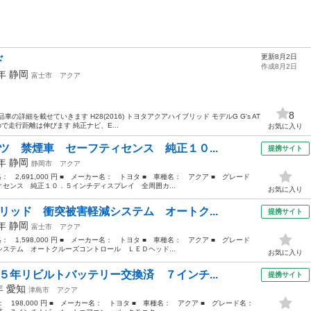
更新8月2日
ド
作成8月2日
6年
静岡
富士市
アクア
8
詳細を載せていきます H28(2016) トヨタアクアハイブリッド モデルG G's AT
中なので走行距離は伸びます 純正ナビ、E...
お気に入り
ツ 禁煙車 セーフティセンス 純正１０...
提携サイト
3年
静岡
静岡市
アクア
格： 2,691,000 円 ■ メーカー名： トヨタ ■ 車種名： アクア ■ グレード
センス 純正１０．５インチディスプレイ 全周囲カ...
お気に入り
リッド 衝突被害軽減システム オートク...
提携サイト
2年
静岡
富士市
アクア
格： 1,598,000 円 ■ メーカー名： トヨタ ■ 車種名： アクア ■ グレード
ステム オートクルーズコントロール ＬＥＤヘッド...
お気に入り
５年リビルトバッテリー交換済 ７インチ...
提携サイト
3年
愛知
津島市
アクア
格： 198,000 円 ■ メーカー名： トヨタ ■ 車種名： アクア ■ グレード名：