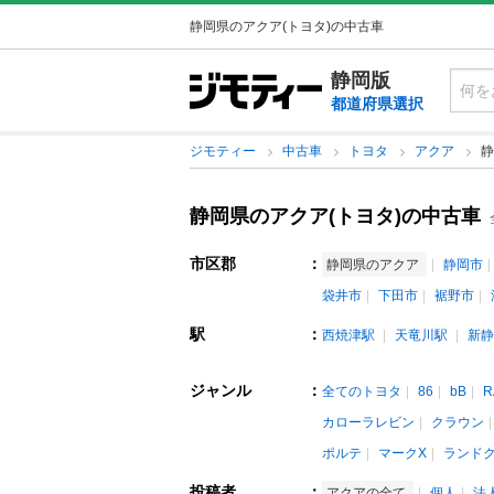
静岡県のアクア(トヨタ)の中古車
静岡版
都道府県選択
ジモティー
中古車
トヨタ
アクア
静
静岡県のアクア(トヨタ)の中古車
市区郡
：
静岡県のアクア
静岡市
袋井市
下田市
裾野市
駅
：
西焼津駅
天竜川駅
新静
ジャンル
：
全てのトヨタ
86
bB
R
カローラレビン
クラウン
ポルテ
マークX
ランド
投稿者
：
アクアの全て
個人
法