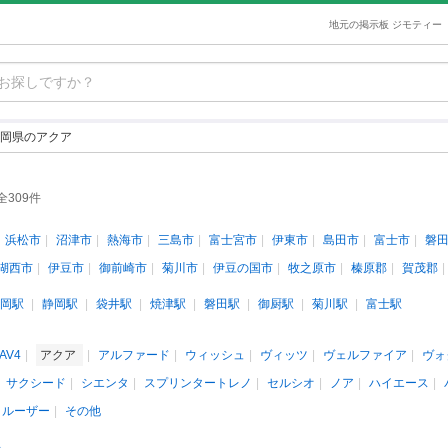
地元の掲示板 ジモティー
岡県のアクア
全309件
浜松市
沼津市
熱海市
三島市
富士宮市
伊東市
島田市
富士市
磐
湖西市
伊豆市
御前崎市
菊川市
伊豆の国市
牧之原市
榛原郡
賀茂郡
岡駅
静岡駅
袋井駅
焼津駅
磐田駅
御厨駅
菊川駅
富士駅
AV4
アクア
アルファード
ウィッシュ
ヴィッツ
ヴェルファイア
ヴォ
サクシード
シエンタ
スプリンタートレノ
セルシオ
ノア
ハイエース
クルーザー
その他
人