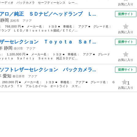
ーディオ バックカメラ セーフティーセンス レー...
お気に入り
アロ／純正 ＳＤナビ／ヘッドランプ Ｌ...
提携サイト
年
静岡
浜松市
アクア
格： 768,000 円 ■ メーカー名： トヨタ ■ 車種名： アクア ■ グレード名：
ランプ ＬＥＤ／Ｂｌｕｅｔｏｏｔｈ接続／ＥＴＣ／...
お気に入り
ザーセレクション Ｔｏｙｏｔａ Ｓａｆ...
提携サイト
7年
静岡
掛川市
アクア
格： 1,100,000 円 ■ メーカー名： トヨタ ■ 車種名： アクア ■ グレード
ｙｏｔａ Ｓａｆｅｔｙ Ｓｅｎｓｅ 純正ＳＤナビ...
お気に入り
ソフトレザーセレクション バックカメラ...
提携サイト
4年
愛知
春日井市
アクア
 260,000 円 ■ メーカー名： トヨタ ■ 車種名： アクア ■ グレード名： Ｇ
1
クカメラ ＴＶ アルミホイール オートライト スマ...
お気に入り