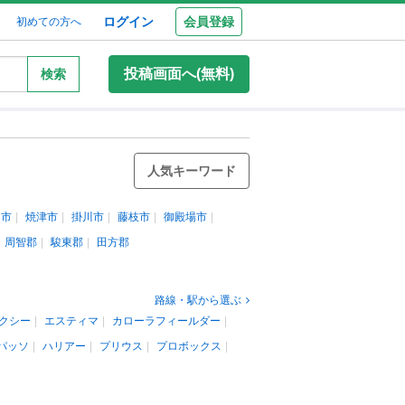
ログイン
会員登録
初めての方へ
投稿画面へ(無料)
検索
人気キーワード
田市
焼津市
掛川市
藤枝市
御殿場市
周智郡
駿東郡
田方郡
路線・駅から選ぶ
クシー
エスティマ
カローラフィールダー
パッソ
ハリアー
プリウス
プロボックス