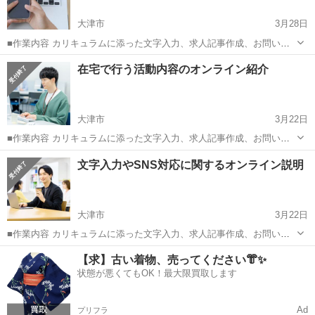
大津市
3月28日
■作業内容 カリキュラムに添った文字入力、求人記事作成、お問い合
わせのメッセージやり取り、SNSの運営など。 ・初心者の方でも安心
滋賀
大津市
キャンペーン
在宅で行う活動内容のオンライン紹介
してお 仕 事していただけます ・作業量に比例して報 酬 U P！が見込
めます☆ ...
大津市
3月22日
■作業内容 カリキュラムに添った文字入力、求人記事作成、お問い合
わせのメッセージやり取り、SNSの運営など。 ・初心者の方でも安心
滋賀
大津市
キャンペーン
オンライン
文字入力やSNS対応に関するオンライン説明
してお 仕 事していただけます ・作業量に比例して報 酬 U P！が見込
めます☆ ...
大津市
3月22日
■作業内容 カリキュラムに添った文字入力、求人記事作成、お問い合
わせのメッセージやり取り、SNSの運営など。 ・初心者の方でも安心
滋賀
大津市
キャンペーン
オンライン
【求】古い着物、売ってください👘✨
してお 仕 事していただけます ・作業量に比例して報 酬 U P！が見込
状態が悪くてもOK！最大限買取します
めます☆ ...
Ad
プリフラ