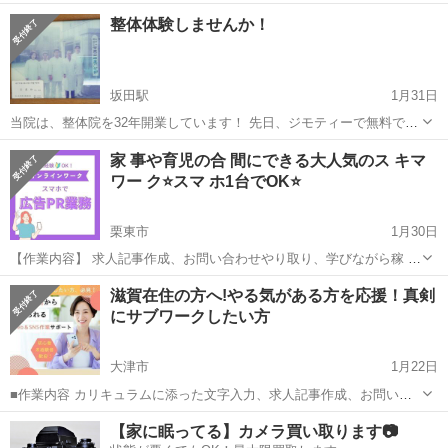
り取り、学びながら稼 いでいただきます。 【活動時間】 ご自身の出
滋賀
草津市
キャンペーン
時間帯
整体体験しませんか！
来る時間帯で大丈夫です。 1日1時間〜OK ※長期的...
坂田駅
1月31日
当院は、整体院を32年開業しています！ 先日、ジモティーで無料で金
箔を頂いて感動しました。 当院も、無料は無理ですが、先着5名様の
滋賀
米原市
坂田駅
キャンペーン
無料
家 事や育児の合 間にできる大人気のス キマ
み1000円で施術致します。 少しでもお役に立てる整体院を目指しま
ワー ク⭐️スマ ホ1台でOK⭐️
す！ 写真は、北京研修...
栗東市
1月30日
【作業内容】 求人記事作成、お問い合わせやり取り、学びながら稼 い
でいただきます。 【活動時間】 ご自身の出来る時間帯で大丈夫です。
滋賀
栗東市
キャンペーン
滋賀在住の方へ!やる気がある方を応援！真剣
1日1時間〜OK ※長期的にお付き合いできる方で、業 務 連 絡...
にサブワークしたい方
大津市
1月22日
■作業内容 カリキュラムに添った文字入力、求人記事作成、お問い合
わせのメッセージやり取り、SNSの運営など。 ・初心者の方でも安心
滋賀
大津市
キャンペーン
【家に眠ってる】カメラ買い取ります📷
してお 仕 事していただけます ・作業量に比例して報 酬 U P！が見込