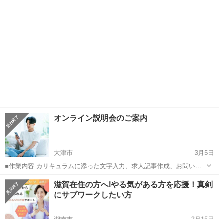
めます☆ ...
オンライン説明会のご案内
大津市
3月5日
■作業内容 カリキュラムに添った文字入力、求人記事作成、お問い合
わせのメッセージやり取り、SNSの運営など。 ・初心者の方でも安心
滋賀
大津市
キャンペーン
滋賀在住の方へ!やる気がある方を応援！真剣
してお 仕 事していただけます ・作業量に比例して報 酬 U P！が見込
にサブワークしたい方
めます☆ ...