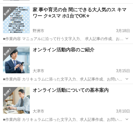
家 事や育児の合 間にできる大人気のス キマ
ワー ク⭐️スマ ホ1台でOK⭐️
野洲市
3月18日
■作業内容 マニュアルに沿って行う文字入力、 求人記事の作成、お問
い合わせ対応、 SNS運営などを担当していただきます。 ・未経験の方
滋賀
野洲市
キャンペーン
オンライン活動内容のご紹介
でも安心して始められます ・作業量に応じて報 酬アップが見込めます
...
大津市
3月15日
■作業内容 カリキュラムに添った文字入力、求人記事作成、お問い合
わせのメッセージやり取り、SNSの運営など。 ・初心者の方でも安心
滋賀
大津市
キャンペーン
オンライン活動についての基本案内
してお 仕 事していただけます ・作業量に比例して報 酬 U P！が見込
めます☆ ...
大津市
3月10日
■作業内容 カリキュラムに添った文字入力、求人記事作成、お問い合
わせのメッセージやり取り、SNSの運営など。 ・初心者の方でも安心
滋賀
大津市
キャンペーン
してお 仕 事していただけます ・作業量に比例して報 酬 U P！が見込