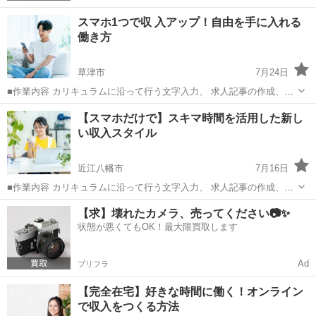
スマホ1つで収 入アップ！自由を手に入れる
働き方
草津市
7月24日
■作業内容 カリキュラムに沿って行う文字入力、 求人記事の作成、お
問い合わせ対応、 SNS運営などを担当していただきます。 ・未経験の
滋賀
草津市
キャンペーン
ペース
【スマホだけで】スキマ時間を活用した新し
方でも安心して始められます ・作業量に応じて報 酬アップが見込めま
い収入スタイル
す ...
近江八幡市
7月16日
■作業内容 カリキュラムに沿って行う文字入力、 求人記事の作成、お
問い合わせ対応、 SNS運営などを担当していただきます。 ・未経験の
滋賀
近江八幡市
キャンペーン
【求】壊れたカメラ、売ってください📷✨
方でも安心して始められます ・作業量に応じて報 酬アップが見込めま
状態が悪くてもOK！最大限買取します
す ...
Ad
プリフラ
【完全在宅】好きな時間に働く！オンライン
で収入をつくる方法