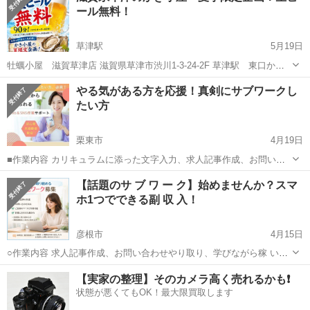
ール無料！
草津駅
5月19日
牡蠣小屋 滋賀草津店 滋賀県草津市渋川1-3-24-2F 草津駅 東口から
徒歩5分 17:00-23:00 夏季限定！ ビールフィーバー企画 生ビール無料
滋賀
草津市
草津駅
キャンペーン
牡蠣
やる気がある方を応援！真剣にサブワークし
90分！(ラストオーダー60分) ※突き出しの蒸し牡蠣2個550...
たい方
栗東市
4月19日
■作業内容 カリキュラムに添った文字入力、求人記事作成、お問い合
わせのメッセージやり取り、SNSの運営など。 ・初心者の方でも安心
滋賀
栗東市
キャンペーン
【話題のサ ブ ワ ー ク】始めませんか？スマ
してお 仕 事していただけます ・作業量に比例して報 酬 U P！が見込
ホ1つでできる副 収 入！
めます☆ ...
彦根市
4月15日
○作業内容 求人記事作成、お問い合わせやり取り、学びながら稼 いで
いただきます。 ○活動時間はご自身の出来る時間帯で大丈夫です。 長
滋賀
彦根市
キャンペーン
オンライン
【実家の整理】そのカメラ高く売れるかも❗️
期的にお付き合いできる方で、業 務 連 絡をコマメにとれる方を希
状態が悪くてもOK！最大限買取します
望。 ...