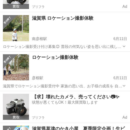
Ad
プリフラ
滋賀県 ロケーション撮影体験
南彦根駅
6月11日
ロケーション撮影受け付け募集😊 普段の何気ない姿を思い出に残しま
せんか？ お子様の成長はホント早い！ だからこそ今しかない時間を形
滋賀
彦根市
南彦根駅
キャンペーン
思い出
ロケーション撮影体験
に📸 撮影データお渡しします。 撮影時間は1時間程 参加料5,000円。
受け付けお待ち...
彦根駅
6月11日
滋賀県でロケーション撮影受付中 家族の思い出、お子様の成長を 自然
あふれる場所で遊びながら撮影します。 撮影データお渡します。 撮影
滋賀
彦根市
彦根駅
キャンペーン
思い出
【求】壊れたカメラ、売ってください📷✨
時間は1時間程 参加料5,000円 是非、ご参加お願いします📸
状態が悪くてもOK！最大限買取します
Ad
プリフラ
滋賀県草津のかき小屋 夏季限定企画！生ビ