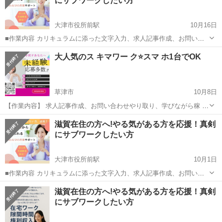
にサブワークしたい方
大津市役所前駅
10月16日
■作業内容 カリキュラムに添った文字入力、求人記事作成、お問い合
わせのメッセージやり取り、SNSの運営など。 ・初心者の方でも安心
滋賀
大津市
大津市役所前駅
キャンペーン
SNS
大人気のス キマワー ク⭐️スマ ホ1台でOK
してお 仕 事していただけます ・作業量に比例して報 酬 U P！が見込
めます☆ ■活動...
草津市
10月8日
【作業内容】 求人記事作成、お問い合わせやり取り、学びながら稼 い
でいただきます。 【活動時間】 ご自身の出来る時間帯で大丈夫です。
滋賀
草津市
キャンペーン
滋賀在住の方へ!やる気がある方を応援！真剣
1日1時間〜OK ※長期的にお付き合いできる方で、業 務 連 絡...
にサブワークしたい方
大津市役所前駅
10月1日
■作業内容 カリキュラムに添った文字入力、求人記事作成、お問い合
わせのメッセージやり取り、SNSの運営など。 ・初心者の方でも安心
滋賀
大津市
大津市役所前駅
キャンペーン
SNS
滋賀在住の方へ!やる気がある方を応援！真剣
してお 仕 事していただけます ・作業量に比例して報 酬 U P！が見込
にサブワークしたい方
めます☆ ■活動...