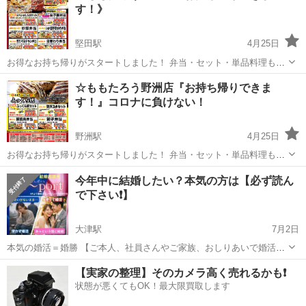
す！》
堅田駅
4月25日
お得なお持ち帰りがスタートしました！ 弁当・セット・単品料理も全
60種以上 待ち時間なし！今すぐお電話を！ ももたろう堅田店 077-
滋賀
大津市
堅田駅
キャンペーン
ソーセージ
☆ももたろう野洲店『お持ち帰りできま
573-8193まで ☆期間限定！お子様弁当290円 ※ｵﾑｿﾊﾞ･ｺｰ...
す！』コロナに負けない！
野洲駅
4月25日
お得なお持ち帰りがスタートしました！ 弁当・セット・単品料理も全
60種以上 待ち時間なし！今すぐお電話を！ ももたろう野洲店 ０７７
滋賀
野洲市
野洲駅
キャンペーン
コロナ
今年中に結婚したい？本気の方は【必ず読ん
－５８６－８９２９まで ☆期間限定！お子様弁当290円 ※ｵﾑｿﾊﾞ･ｺｰ...
で下さい❗】
大津駅
7月2日
本気の婚活＝婚勝 【ご本人、社員さんやご家族、おしりあいで婚活に
困っている方いらっしゃいませんか？】 東証プライム IBJ 正規加
滋賀
大津市
大津駅
キャンペーン
IBJ
【実家の整理】そのカメラ高く売れるかも❗️
盟店 IBJアンバサダーリーダーを務めます。 結婚相談所 縁～port (え
状態が悪くてもOK！最大限買取します
んぽーと)です...