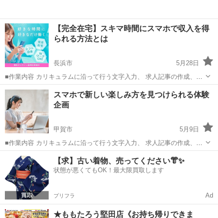
【完全在宅】スキマ時間にスマホで収入を得
られる方法とは
長浜市
5月28日
■作業内容 カリキュラムに沿って行う文字入力、 求人記事の作成、お
問い合わせ対応、 SNS運営などを担当していただきます。 ・未経験の
滋賀
長浜市
キャンペーン
スマホで新しい楽しみ方を見つけられる体験
方でも安心して始められます ・作業量に応じて報 酬アップが見込めま
企画
す ...
甲賀市
5月9日
■作業内容 カリキュラムに沿って行う文字入力、 求人記事の作成、お
問い合わせ対応、 SNS運営などを担当していただきます。 ・未経験の
滋賀
甲賀市
キャンペーン
ペース
【求】古い着物、売ってください👘✨
方でも安心して始められます ・作業量に応じて報 酬アップが見込めま
状態が悪くてもOK！最大限買取します
す ...
Ad
プリフラ
★ももたろう堅田店《お持ち帰りできま