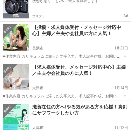
状態が悪くてもOK！最大限買取します
めます☆ ...
Ad
プリフラ
【投稿・求人媒体受付・メッセージ対応中
心】主婦／主夫や会社員の方に人気！
長浜市
1月21日
■作業内容 カリキュラムに添った文字入力、求人記事作成、お問い合
わせのメッセージやり取り、SNSの運営など。 ・初心者の方でも安心
滋賀
長浜市
キャンペーン
主婦
【求人媒体受付、メッセージ対応中心】主婦
してお 仕 事していただけます ・作業量に比例して報 酬 U P！が見込
／主夫や会社員の方に人気！
めます☆ ...
大津市
1月14日
■作業内容 カリキュラムに添った文字入力、求人記事作成、お問い合
わせのメッセージやり取り、SNSの運営など。 ・初心者の方でも安心
滋賀
大津市
キャンペーン
主婦
滋賀在住の方へ!やる気がある方を応援！真剣
してお 仕 事していただけます ・作業量に比例して報 酬 U P！が見込
にサブワークしたい方
めます☆ ...
大津市
1月12日