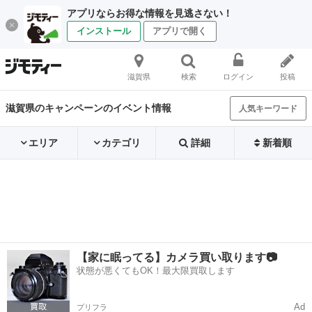
アプリならお得な情報を見逃さない！
インストール
アプリで開く
滋賀県
検索
ログイン
投稿
滋賀県のキャンペーンのイベント情報
人気キーワード
エリア
カテゴリ
詳細
新着順
【家に眠ってる】カメラ買い取ります📷
状態が悪くてもOK！最大限買取します
Ad
プリフラ