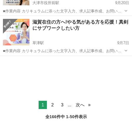
大津市役所前駅
9月20日
■作業内容 カリキュラムに添った文字入力、求人記事作成、お問い合
わせのメッセージやり取り、SNSの運営など。 ・初心者の方でも安心
滋賀
大津市
大津市役所前駅
キャンペーン
SNS
滋賀在住の方へ!やる気がある方を応援！真剣
してお 仕 事していただけます ・作業量に比例して報 酬 U P！が見込
にサブワークしたい方
めます☆ ■活動...
草津駅
9月7日
■作業内容 カリキュラムに添った文字入力、求人記事作成、お問い合
わせのメッセージやり取り、SNSの運営など。 ・初心者の方でも安心
滋賀
草津市
草津駅
キャンペーン
SNS
してお 仕 事していただけます ・作業量に比例して報 酬 U P！が見込
めます☆ ■活動...
1
2
3
...
次へ
全166件中 1-50件表示