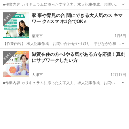
■作業内容 カリキュラムに添った文字入力、求人記事作成、お問い合
わせのメッセージやり取り、SNSの運営など。 ・初心者の方でも安心
滋賀
大津市
キャンペーン
SNS
家 事や育児の合 間にできる大人気のス キマ
してお 仕 事していただけます ・作業量に比例して報 酬 U P！が見込
ワー ク⭐️スマ ホ1台でOK⭐️
めます☆ ...
栗東市
1月5日
【作業内容】 求人記事作成、お問い合わせやり取り、学びながら稼 い
でいただきます。 【活動時間】 ご自身の出来る時間帯で大丈夫です。
滋賀
栗東市
キャンペーン
時間帯
滋賀在住の方へ!やる気がある方を応援！真剣
1日1時間〜OK ※長期的にお付き合いできる方で、業 務 連 絡...
にサブワークしたい方
大津市
12月17日
■作業内容 カリキュラムに添った文字入力、求人記事作成、お問い合
わせのメッセージやり取り、SNSの運営など。 ・初心者の方でも安心
滋賀
大津市
キャンペーン
SNS
してお 仕 事していただけます ・作業量に比例して報 酬 U P！が見込
めます☆ ...