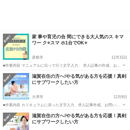
家 事や育児の合 間にできる大人気のス キマ
ワー ク⭐️スマ ホ1台でOK⭐️
彦根市
12月15日
■作業内容 マニュアルに沿って行う文字入力、 求人記事の作成、お問
い合わせ対応、 SNS運営などを担当していただきます。 ・未経験の方
滋賀
彦根市
キャンペーン
ペース
滋賀在住の方へ!やる気がある方を応援！真剣
でも安心して始められます ・作業量に応じて報 酬アップが見込めます
にサブワークしたい方
...
大津市
12月8日
■作業内容 カリキュラムに添った文字入力、求人記事作成、お問い合
わせのメッセージやり取り、SNSの運営など。 ・初心者の方でも安心
滋賀
大津市
キャンペーン
SNS
滋賀在住の方へ!やる気がある方を応援！真剣
してお 仕 事していただけます ・作業量に比例して報 酬 U P！が見込
にサブワークしたい方
めます☆ ...