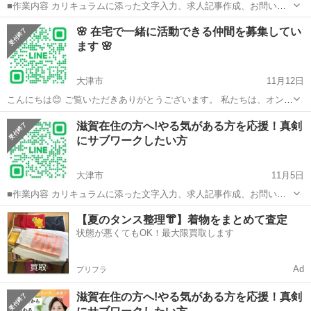
■作業内容 カリキュラムに添った文字入力、求人記事作成、お問い合
わせのメッセージやり取り、SNSの運営など。 ・初心者の方でも安心
滋賀
大津市
キャンペーン
SNS
🌸 在宅で一緒に活動できる仲間を募集してい
してお 仕 事していただけます ・作業量に比例して報 酬 U P！が見込
ます 🌸
めます☆ ...
大津市
11月12日
こんにちは😊 ご覧いただきありがとうございます。 私たちは、オンラ
インを中心に文章作成やSNS運営を行っているチームです。 現在、一
滋賀
大津市
キャンペーン
滋賀在住の方へ!やる気がある方を応援！真剣
緒に活動してくださるメンバーを募集しています✨ 💻 活動内容 マニ
にサブワークしたい方
ュア...
大津市
11月5日
■作業内容 カリキュラムに添った文字入力、求人記事作成、お問い合
わせのメッセージやり取り、SNSの運営など。 ・初心者の方でも安心
滋賀
大津市
キャンペーン
SNS
【夏のタンス整理👘】着物をまとめて査定
してお 仕 事していただけます ・作業量に比例して報 酬 U P！が見込
状態が悪くてもOK！最大限買取します
めます☆ ...
Ad
プリフラ
滋賀在住の方へ!やる気がある方を応援！真剣