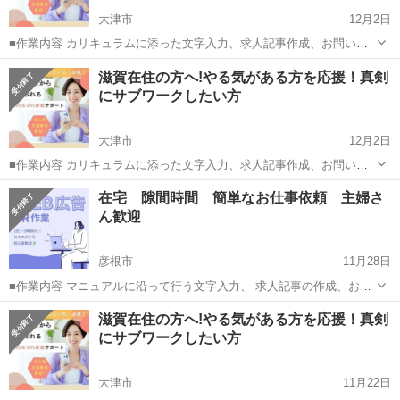
大津市
12月2日
■作業内容 カリキュラムに添った文字入力、求人記事作成、お問い合
わせのメッセージやり取り、SNSの運営など。 ・初心者の方でも安心
滋賀
大津市
キャンペーン
滋賀在住の方へ!やる気がある方を応援！真剣
してお 仕 事していただけます ・作業量に比例して報 酬 U P！が見込
にサブワークしたい方
めます☆ ...
大津市
12月2日
■作業内容 カリキュラムに添った文字入力、求人記事作成、お問い合
わせのメッセージやり取り、SNSの運営など。 ・初心者の方でも安心
滋賀
大津市
キャンペーン
SNS
在宅 隙間時間 簡単なお仕事依頼 主婦さ
してお 仕 事していただけます ・作業量に比例して報 酬 U P！が見込
ん歓迎
めます☆ ...
彦根市
11月28日
■作業内容 マニュアルに沿って行う文字入力、 求人記事の作成、お問
い合わせ対応、 SNS運営などを担当していただきます。 ・未経験の方
滋賀
彦根市
キャンペーン
主婦
滋賀在住の方へ!やる気がある方を応援！真剣
でも安心して始められます ・作業量に応じて報 酬アップが見込めます
にサブワークしたい方
...
大津市
11月22日