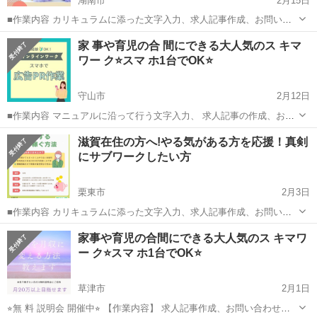
湖南市
2月15日
■作業内容 カリキュラムに添った文字入力、求人記事作成、お問い合
わせのメッセージやり取り、SNSの運営など。 ・初心者の方でも安心
滋賀
湖南市
キャンペーン
家 事や育児の合 間にできる大人気のス キマ
してお 仕 事していただけます ・作業量に比例して報 酬 U P！が見込
ワー ク⭐️スマ ホ1台でOK⭐️
めます☆ ...
守山市
2月12日
■作業内容 マニュアルに沿って行う文字入力、 求人記事の作成、お問
い合わせ対応、 SNS運営などを担当していただきます。 ・未経験の方
滋賀
守山市
キャンペーン
滋賀在住の方へ!やる気がある方を応援！真剣
でも安心して始められます ・作業量に応じて報 酬アップが見込めます
にサブワークしたい方
...
栗東市
2月3日
■作業内容 カリキュラムに添った文字入力、求人記事作成、お問い合
わせのメッセージやり取り、SNSの運営など。 ・初心者の方でも安心
滋賀
栗東市
キャンペーン
家事や育児の合間にできる大人気のス キマワ
してお 仕 事していただけます ・作業量に比例して報 酬 U P！が見込
ー ク⭐️スマ ホ1台でOK⭐️
めます☆ ...
草津市
2月1日
⭐︎無 料 説明会 開催中⭐︎ 【作業内容】 求人記事作成、お問い合わせや