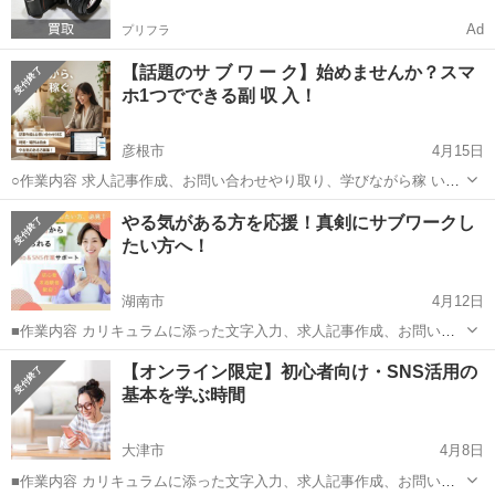
Ad
プリフラ
【話題のサ ブ ワ ー ク】始めませんか？スマ
ホ1つでできる副 収 入！
彦根市
4月15日
○作業内容 求人記事作成、お問い合わせやり取り、学びながら稼 いで
いただきます。 ○活動時間はご自身の出来る時間帯で大丈夫です。 長
滋賀
彦根市
キャンペーン
オンライン
やる気がある方を応援！真剣にサブワークし
期的にお付き合いできる方で、業 務 連 絡をコマメにとれる方を希
たい方へ！
望。 ...
湖南市
4月12日
■作業内容 カリキュラムに添った文字入力、求人記事作成、お問い合
わせのメッセージやり取り、SNSの運営など。 ・初心者の方でも安心
滋賀
湖南市
キャンペーン
【オンライン限定】初心者向け・SNS活用の
してお 仕 事していただけます ・作業量に比例して報 酬 U P！が見込
基本を学ぶ時間
めます☆ ...
大津市
4月8日
■作業内容 カリキュラムに添った文字入力、求人記事作成、お問い合