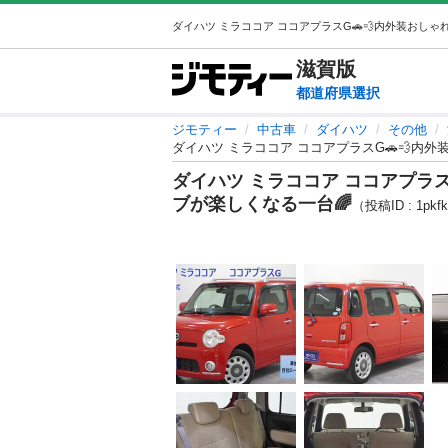
滋賀
版
都道府県選択
ジモティー
中古車
ダイハツ
その他
ダイハツ ミラココア ココアプラスG🚗💨内外
ダイハツ ミラココア ココアプラス
ブが楽しくなる一台🌈
（投稿ID : 1pkf