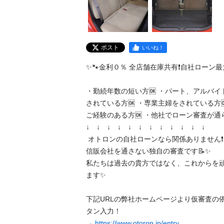
ポスト
いいね！
✨🐾金利０％ 全店舗在庫共有❗️自社ローン最大手❗️
・勤続年数の短い方🆗 ・パート、アルバイ
されている方🆗 ・専業主婦をされている方
ご経験のある方🆗 ・他社でローン審査が通らな
↓　↓　↓　↓　↓　↓　↓　↓　↓　↓　↓　↓

 オトロンの自社ローンなら関係ありません❗️❗️❗️ 

信販会社を通さない独自の審査です📝✨ 

私たちは過去の貴方ではなく、これからを
ます✨

下記URLの弊社ホームページより仮審査の
タン入力！

→ 
https://www.otoron.jp/entry