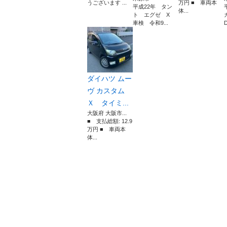
うございます ...
万円 ■ 車両本
平成22年 タン
体...
ト エグゼ X
車検 令和9...
ダイハツ ムー
ヴ カスタム
Ｘ タイミ...
大阪府 大阪市...
■ 支払総額: 12.9
万円 ■ 車両本
体...