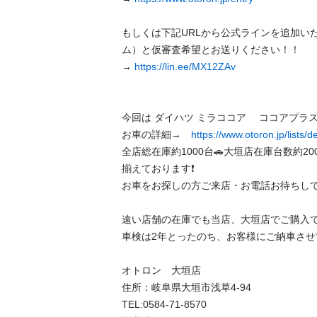
もしくは下記URLから公式ラインを追加い
ム）と仮審査希望とお送りください！！

→ 
https://lin.ee/MX12ZAv
今回は ダイハツ ミラココア 　ココアプラスG を
お車の詳細→　
https://www.otoron.jp/lists/
全店総在庫約1000台🚗大垣店在庫台数約20
揃えております❗️ 

お車をお探しの方ご来店・お電話お待ちしており
遠い店舗の在庫でも当店、大垣店でご購入できま
車検は2年とったのち、お客様にご納車させて頂き
オトロン　大垣店 

住所：岐阜県大垣市浅草4-94 

TEL:0584-71-8570 
