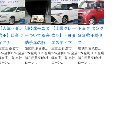
【人気セダン
🙌後席モニタ
【上級グレー
トヨタ タンク
🤠🌵】日産 テ
ーついてる🤩
😎✨】トヨタ
G S 🤠🌵両側
ィアナ ...
助手席の解...
エスティマ...
ス...
三重県 桑名市...
愛知県 あま市...
三重県 鈴鹿市...
岐阜県 安八郡...
✨🐾金利０％ 全店
✨🐾金利０％ 全店
✨🐾金利０％ 全店
✨🐾金利０％ 全店
舗在庫共有❗️自社
舗在庫共有❗️自社
舗在庫共有❗️自社
舗在庫共有❗️自社
ローン...
ローン...
ローン...
ローン...