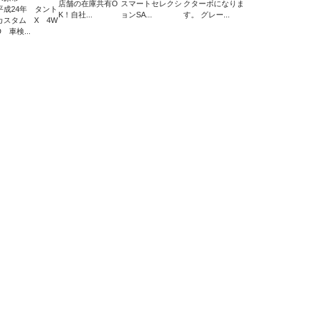
店舗の在庫共有O
スマートセレクシ
クターボになりま
平成24年 タント
K！自社...
ョンSA...
す。 グレー...
カスタム X 4W
D 車検...