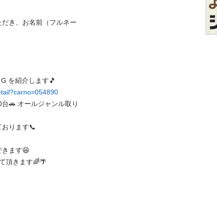
ただき、お名前（フルネー
紹介します🎵   

detail?carno=054890
0台🚗 オールジャンル取り
ます📞

す😆 

ます🌈🌴
