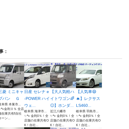
事：
三菱 ミニキャ
日産 セレナ e
【大人気軽ハ
【人気車😄
ブバン Ｇ
-POWER ハイ
イトワゴン🌈
🔥】レクサス
岐阜県 本巣市...
ウェ...
😊】ホンダ...
LS460...
✨🐾金利０％ 全店
岐阜県 海津市...
近江八幡市
岐阜県 羽島市...
舗在庫共有❗️自社
✨🐾 金利0％！全
✨🐾 金利0％！全
✨🐾 金利0％！全
ローン...
店舗の在庫共有O
店舗の在庫共有O
店舗の在庫共有O
K！自社...
K！自社...
K！自社...