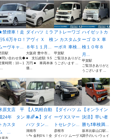
★禁煙車！走
ダイハツ ミラ
アトレーワゴ
ハイゼットカ
行5.6万キロ！
アヴィ Ｘ 検
ン カスタムタ
ーゴ ＤＸ 車
ムーヴキャ...
８年１１月...
ーボＲ 車検...
検１０年８
堅田駅
大阪府 豊中市...
甲賀駅
月...
◆問い合わせ先◆
■ 支払総額: 9.5
ご覧頂きありがと
甲賀駅
営業時間：10～1
万円 ■ 車両本体
うございます ...
ご覧頂きありがと
...
価...
うございます ...
米原支店 平
【人気軽自動
【ダイハツ ム
【オンライン
成24年 タン
車🌈🔥】ダイ
ーヴ Xスマー
決済】早い者
トカスタ
ハツ タン...
トセレクシ...
勝ち❗️車検満...
湖南市
彦根市
坂本比叡山口駅...
ム ...
✨🐾 金利0％！全
ダイハツ ムーヴ X
調子のいいウェイ
米原市