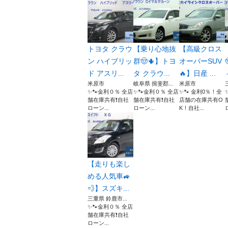
トヨタ クラウ
【乗り心地抜
【高級クロス
ン ハイブリッ
群🤠🌵】トヨ
オーバーSUV
ド アスリ...
タ クラウ...
🔥】日産 ...
米原市
岐阜県 揖斐郡...
米原市
✨🐾金利０％ 全店
✨🐾金利０％ 全店
✨🐾 金利0％！全
舗在庫共有❗️自社
舗在庫共有❗️自社
店舗の在庫共有O
ローン...
ローン...
K！自社...
【走りも楽し
める人気車🚙
💨】スズキ...
三重県 鈴鹿市...
✨🐾金利０％ 全店
舗在庫共有❗️自社
ローン...