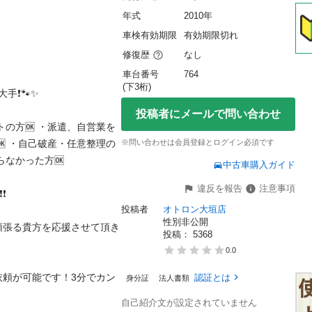
年式
2010年
車検有効期限
有効期限切れ
修復歴
なし
車台番号
764
(下3桁)
🐾✨

投稿者にメールで問い合わせ
トの方🆗 ・派遣、自営業を
🆗 ・自己破産・任意整理の
※問い合わせは会員登録とログイン必須です
かった方🆗 

中古車購入ガイド
違反を報告
注意事項
投稿者
オトロン大垣店
性別非公開
頑張る貴方を応援させて頂き
投稿： 
5368
0.0
依頼が可能です！3分でカン
認証とは
身分証
法人書類
自己紹介文が設定されていません