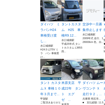
ダイハツ ミ
タントカスタ
交渉中一旦募
ラバンH24
ム H25 車
集停止します
水口城南駅
車検受け渡
検R9.12...
2009年式 走行、1
水口城南駅
し...
28000km 色、白...
平成25年式 タン
水口城南駅
トカスタム L385S
H24.5 L275V ミ
四...
9
ラ バン 車検受
け...
タント カスタ
米原支店 平
ダイハツ ムー
ムＸ 車検１０
成22年 タン
ヴコンテ Ｘ
年３月まで...
ト エグ
走行９２，...
甲賀駅
兵庫県 明石市...
ゼ ...
ご覧頂きありがと
■ 支払総額: 11.5
米原市