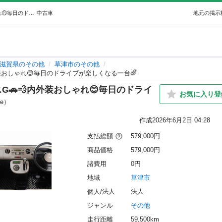
ダイハツ ミラココア ココアプラスG🚗💨内外装おしゃれ😊毎日のドライブが楽しくなる一台🌈 (オトロン大垣店) 草津のその他の中古車｜ジモティー
中古車
地元の掲示
滋賀県のその他
草津市のその他
装おしゃれ😊毎日のドライブが楽しくなる一台🌈
G🚗💨内外装おしゃれ😊毎日のドライ
お気に入り登
ke）
作成
2026年6月2日 04:28
支払総額
579,000円
商品価格
579,000円
諸費用
0円
地域
草津市
個人/法人
法人
ジャンル
その他
走行距離
59,500km