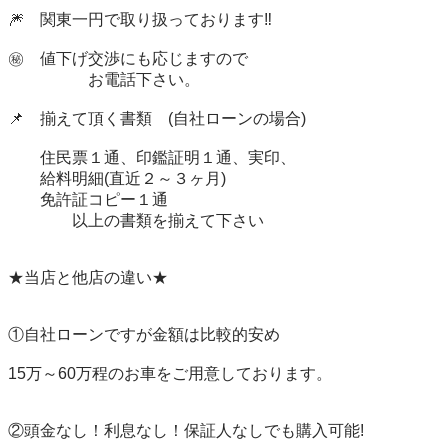
🎆　関東一円で取り扱っております‼️

㊙️　値下げ交渉にも応じますので

　　　　　お電話下さい。

📌　揃えて頂く書類　(自社ローンの場合)

　　住民票１通、印鑑証明１通、実印、

　　給料明細(直近２～３ヶ月)

　　免許証コピー１通　　　　　　　　　　

　　　　以上の書類を揃えて下さい

★当店と他店の違い★

①自社ローンですが金額は比較的安め

15万～60万程のお車をご用意しております。

②頭金なし！利息なし！保証人なしでも購入可能!
