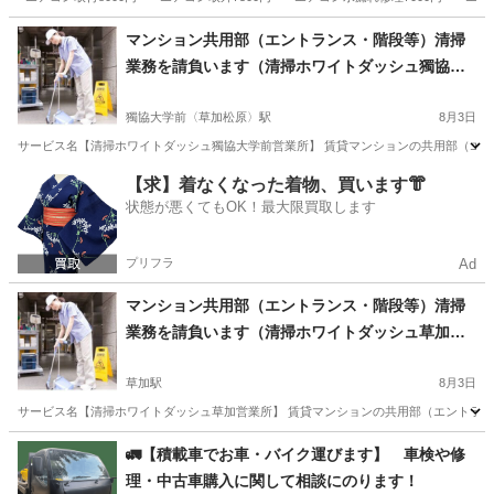
埼玉
川越市
川越駅
その他
エアコンガスチャージ
マンション共用部（エントランス・階段等）清掃
業務を請負います（清掃ホワイトダッシュ獨協大
学前営業所）
獨協大学前〈草加松原〉駅
8月3日
サービス名【清掃ホワイトダッシュ獨協大学前営業所】 賃貸マンションの共用部（エント
埼玉
草加市
獨協大学前〈草加松原〉駅
その他
【求】着なくなった着物、買います👘
状態が悪くてもOK！最大限買取します
プリフラ
Ad
マンション共用部（エントランス・階段等）清掃
業務を請負います（清掃ホワイトダッシュ草加営
業所）
草加駅
8月3日
サービス名【清掃ホワイトダッシュ草加営業所】 賃貸マンションの共用部（エントランス
埼玉
草加市
草加駅
その他
🚛【積載車でお車・バイク運びます】 車検や修
理・中古車購入に関して相談にのります！