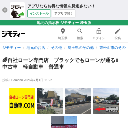
アプリならお得な情報を見逃さない！
インストール
アプリで開く
地元の掲示板 ジモティー 埼玉版
埼玉県
検索
ログイン
投稿
ジモティー
地元のお店
その他
埼玉県のその他
東松山市のその
🌈自社ローン専門店 ブラックでもローンが通る‼️
中古車 軽自動車 普通車
投稿ID: dmann
2026年7月1日 11:22