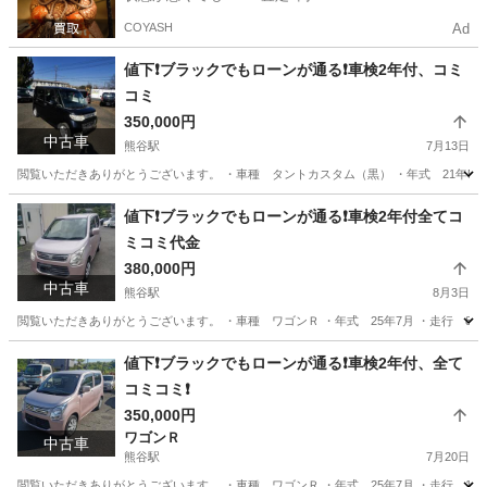
COYASH
Ad
値下❗️ブラックでもローンが通る❗️車検2年付、コミ
コミ
350,000円
中古車
熊谷駅
7月13日
閲覧いただきありがとうございます。 ・車種 タントカスタム（黒） ・年式 21年5月 
埼玉
熊谷市
熊谷駅
ダイハツ
ドットコム
値下❗️ブラックでもローンが通る❗️車検2年付全てコ
ミコミ代金
380,000円
中古車
熊谷駅
8月3日
閲覧いただきありがとうございます。 ・車種 ワゴンＲ ・年式 25年7月 ・走行 
埼玉
熊谷市
熊谷駅
スズキ
ローン
値下❗️ブラックでもローンが通る❗️車検2年付、全て
コミコミ❗️
350,000円
ワゴンＲ
中古車
熊谷駅
7月20日
閲覧いただきありがとうございます。 ・車種 ワゴンＲ ・年式 25年7月 ・走