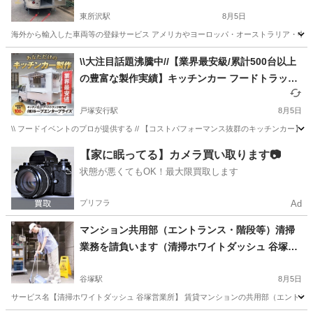
東所沢駅
8月5日
海外から輸入した車両等の登録サービス アメリカやヨーロッパ・オーストラリア・中国
埼玉
所沢市
東所沢駅
その他
自動車
\\大注目話題沸騰中//【業界最安級/累計500台以上
の豊富な製作実績】キッチンカー フードトラック
移動販売車 製作 開業 埼玉県川口市より
戸塚安行駅
8月5日
\\ フードイベントのプロが提供する // 【コストパフォーマンス抜群のキッチンカー】 
埼玉
川口市
戸塚安行駅
その他
キッチンカー
【家に眠ってる】カメラ買い取ります📷
状態が悪くてもOK！最大限買取します
プリフラ
Ad
マンション共用部（エントランス・階段等）清掃
業務を請負います（清掃ホワイトダッシュ 谷塚営
業所）
谷塚駅
8月5日
サービス名【清掃ホワイトダッシュ 谷塚営業所】 賃貸マンションの共用部（エントラン