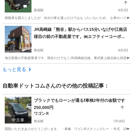
新座駅
8月3日
積載車を購入しましたが、自分の車を運ぶだけではもったいないため、 お車やバイクの運搬をお
埼玉
新座市
新座駅
その他
オークション
JR高崎線「熊谷」駅からバス15分いなげや江南店
様目の前の不動産屋です。㈱エフティーコーポレ
ーション江南営業所
熊谷駅
8月3日
地元密着の不動産業者です。熊谷だけでなくJR高崎線沿線、東武東上線沿線も得意分
埼玉
熊谷市
熊谷駅
その他
もっと見る
自動車ドットコム
さんのその他の投稿記事：
ブラックでもローンが通る❗️車検2年付の金額です
250,000円
ワゴンＲ
中古車
熊谷駅
7月18日
閲覧いただきありがとうございます。 ・車種 ワゴンRスティングレー ・年式 22年6月