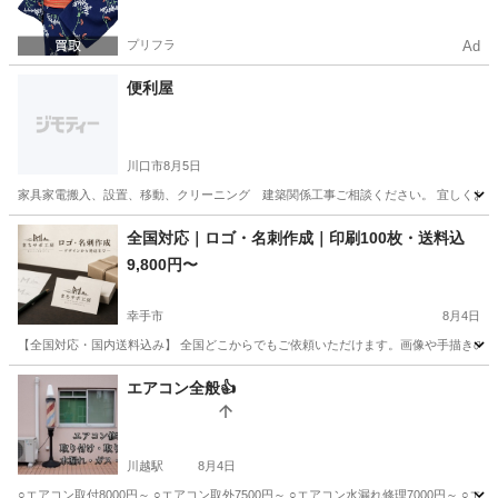
プリフラ
Ad
便利屋
川口市
8月5日
家具家電搬入、設置、移動、クリーニング 建築関係工事ご相談ください。 宜しくお
埼玉
川口市
その他
全国対応｜ロゴ・名刺作成｜印刷100枚・送料込
9,800円〜
幸手市
8月4日
【全国対応・国内送料込み】 全国どこからでもご依頼いただけます。画像や手描きのイ
埼玉
幸手市
その他
エアコン全般👍
川越駅
8月4日
○エアコン取付8000円～ ○エアコン取外7500円～ ○エアコン水漏れ修理7000円～ 