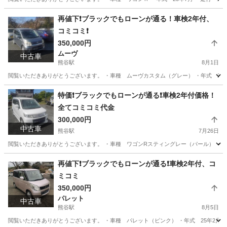
埼玉
熊谷市
熊谷駅
ワゴンＲ
ドットコム
再値下❗️ブラックでもローンが通る！車検2年付、
コミコミ❗️
350,000円
ムーヴ
中古車
熊谷駅
8月1日
閲覧いただきありがとうございます。 ・車種 ムーヴカスタム（グレー） ・年式 21年3
埼玉
熊谷市
熊谷駅
ムーヴ
ドットコム
特価❗️ブラックでもローンが通る❗️車検2年付価格！
全てコミコミ代金
300,000円
中古車
熊谷駅
7月26日
閲覧いただきありがとうございます。 ・車種 ワゴンRスティングレー（パール） ・年式 
埼玉
熊谷市
熊谷駅
スズキ
ローン
再値下❗️ブラックでもローンが通る❗️車検2年付、コ
ミコミ
350,000円
パレット
中古車
熊谷駅
8月5日
閲覧いただきありがとうございます。 ・車種 パレット（ピンク） ・年式 25年2月 ・走