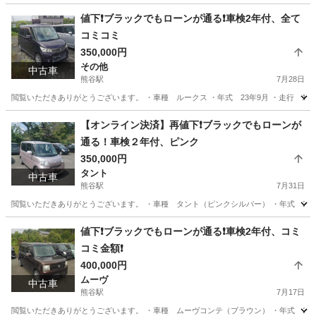
埼玉
熊谷市
熊谷駅
パレット
ドットコム
値下❗️ブラックでもローンが通る❗️車検2年付、全て
コミコミ
350,000円
その他
中古車
熊谷駅
7月28日
閲覧いただきありがとうございます。 ・車種 ルークス ・年式 23年9月 ・走行 136
埼玉
熊谷市
熊谷駅
その他
ローン
【オンライン決済】再値下❗️ブラックでもローンが
通る！車検２年付、ピンク
350,000円
タント
中古車
熊谷駅
7月31日
閲覧いただきありがとうございます。 ・車種 タント（ピンクシルバー） ・年式 24年9
埼玉
熊谷市
熊谷駅
タント
ドットコム
値下❗️ブラックでもローンが通る❗️車検2年付、コミ
コミ金額❗️
400,000円
ムーヴ
中古車
熊谷駅
7月17日
閲覧いただきありがとうございます。 ・車種 ムーヴコンテ（ブラウン） ・年式 25年3