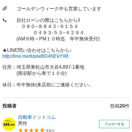
🌈　　ゴールデンウィーク中も営業しています

📞　　自社ローンの際はこちらから‼️

　　　　０８０−８８４２−９１５４

 　                     ０４９３-５３−４２９４      

　　　(AM９時～PM１０時迄　年中無休受付)

http://line.me/ti/p/wBD4NEkYWt
住所：埼玉県東松山市大谷4,897‐1番地

　　　(熊谷駅から車で１０分)

投稿者
投稿
20
件
自動車ドットコム
男性
フォローする
4.5
(
4
)