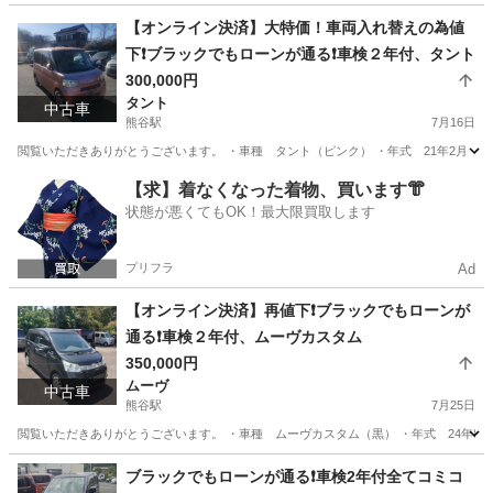
埼玉
熊谷市
熊谷駅
ワゴンＲ
ドットコム
【オンライン決済】大特価！車両入れ替えの為値
下❗️ブラックでもローンが通る❗️車検２年付、タント
300,000円
タント
中古車
熊谷駅
7月16日
閲覧いただきありがとうございます。 ・車種 タント（ピンク） ・年式 21年2月 ・走行 9
埼玉
熊谷市
熊谷駅
タント
ドットコム
【求】着なくなった着物、買います👘
状態が悪くてもOK！最大限買取します
プリフラ
Ad
【オンライン決済】再値下❗️ブラックでもローンが
通る❗️車検２年付、ムーヴカスタム
350,000円
ムーヴ
中古車
熊谷駅
7月25日
閲覧いただきありがとうございます。 ・車種 ムーヴカスタム（黒） ・年式 24年8月 ・
埼玉
熊谷市
熊谷駅
ムーヴ
ドットコム
ブラックでもローンが通る❗️車検2年付全てコミコ