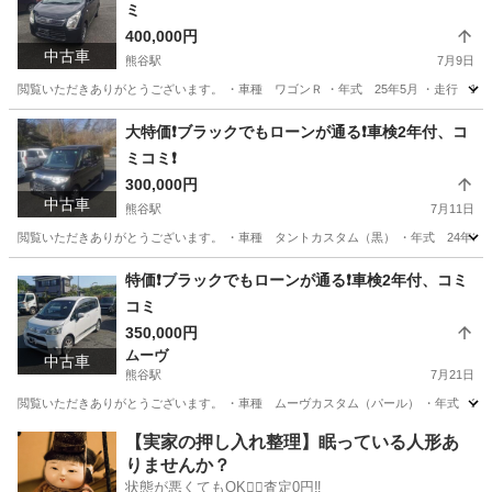
ミ
400,000円
中古車
熊谷駅
7月9日
閲覧いただきありがとうございます。 ・車種 ワゴンＲ ・年式 25年5月 ・走行 1
埼玉
熊谷市
熊谷駅
スズキ
ローン
大特価❗️ブラックでもローンが通る❗️車検2年付、コ
ミコミ❗️
300,000円
中古車
熊谷駅
7月11日
閲覧いただきありがとうございます。 ・車種 タントカスタム（黒） ・年式 24年3月 
埼玉
熊谷市
熊谷駅
ダイハツ
ドットコム
特価❗️ブラックでもローンが通る❗️車検2年付、コミ
コミ
350,000円
ムーヴ
中古車
熊谷駅
7月21日
閲覧いただきありがとうございます。 ・車種 ムーヴカスタム（パール） ・年式 23年9月
埼玉
熊谷市
熊谷駅
ムーヴ
ドットコム
【実家の押し入れ整理】眠っている人形あ
りませんか？
状態が悪くてもOK🙆‍♀️査定0円‼️