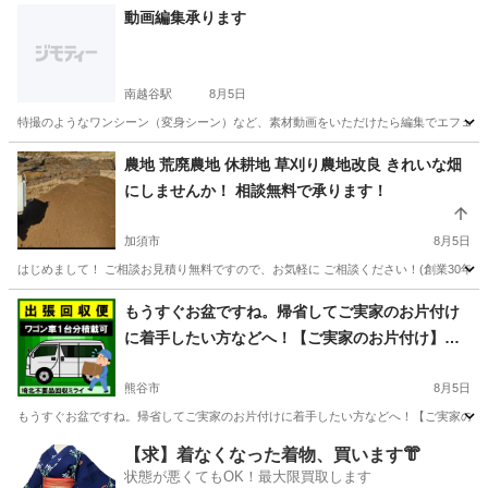
埼玉
草加市
谷塚駅
その他
建物
動画編集承ります
南越谷駅
8月5日
特撮のようなワンシーン（変身シーン）など、素材動画をいただけたら編集でエフェク
埼玉
越谷市
南越谷駅
その他
農地 荒廃農地 休耕地 草刈り農地改良 きれいな畑
にしませんか！ 相談無料で承ります！
加須市
8月5日
はじめまして！ ご相談お見積り無料ですので、お気軽に ご相談ください！(創業30年) 加
埼玉
加須市
その他
案件
もうすぐお盆ですね。帰省してご実家のお片付け
に着手したい方などへ！【ご実家のお片付け】
【断捨離】【遺品部屋】のお手伝いします 困っ
た時はお電話ください。お力になれるかもしれま
熊谷市
8月5日
せん
もうすぐお盆ですね。帰省してご実家のお片付けに着手したい方などへ！【ご実家のお片
埼玉
熊谷市
その他
断捨離
【求】着なくなった着物、買います👘
状態が悪くてもOK！最大限買取します