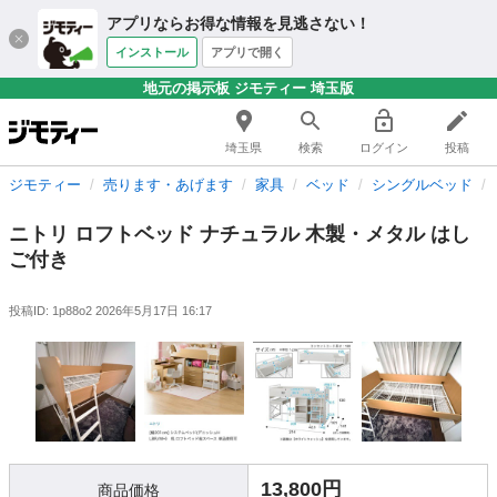
アプリならお得な情報を見逃さない！
インストール
アプリで開く
地元の掲示板 ジモティー 埼玉版
埼玉県
検索
ログイン
投稿
ジモティー
売ります・あげます
家具
ベッド
シングルベッド
ニトリ ロフトベッド ナチュラル 木製・メタル はし
ご付き
投稿ID: 1p88o2
2026年5月17日 16:17
13,800円
商品価格