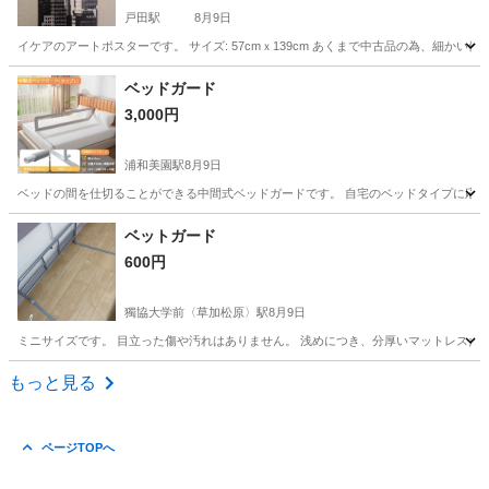
戸田駅
8月9日
イケアのアートポスターです。 サイズ: 57cmｘ139cm あくまで中古品の為、細か
埼玉
戸田市
戸田駅
インテリア雑貨/小物
アート
ベッドガード
3,000円
浦和美園駅
8月9日
ベッドの間を仕切ることができる中間式ベッドガードです。 自宅のベッドタイプに応じ
埼玉
さいたま市
浦和美園駅
ベッド
ベットガード
600円
獨協大学前〈草加松原〉駅
8月9日
ミニサイズです。 目立った傷や汚れはありません。 浅めにつき、分厚いマットレスだ
埼玉
草加市
獨協大学前〈草加松原〉駅
寝具
ベット
もっと見る
ページTOPへ