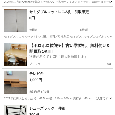
2025年10月にAmazonで購入した組み立て済みオフィスチェアです。 箱はありません
埼玉
川口市
西川口駅
椅子
セミダブルマットレス2枚 引取限定
0円
蓮田市
8月9日
セミダブル コイルマットレス 2枚 無料／引取限定 セミダブルサイズのコイルマット
埼玉
蓮田市
寝具
セミダブル
【ボロボロ歓迎✨】古い学習机、無料伺い&
即買取OK🙆‍♀️
状態が悪くてもOK！最大限買取します
プリフラ
Ad
テレビ台
1,000円
東浦和駅
8月9日
2021年に購入しました 縦：41.5cm 横：110 ー 200cm 奥行き：42cm （大体です）
埼玉
さいたま市
東浦和駅
収納家具
シューズラック 伸縮
300円