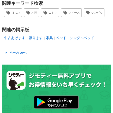
関連キーワード検索
はしご
木製
ニトリ
スペース
シングル
関連の掲示板
中古あげます・譲ります
家具
ベッド
シングルベッド
ページTOPへ