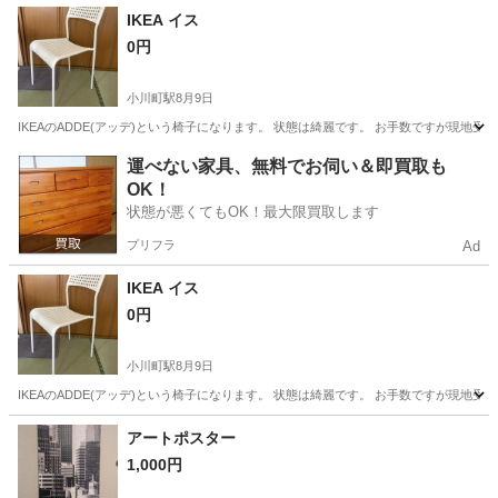
埼玉
比企郡
小川町駅
椅子
IKEA イス
0円
小川町駅
8月9日
IKEAのADDE(アッデ)という椅子になります。 状態は綺麗です。 お手数ですが現地
埼玉
比企郡
小川町駅
椅子
運べない家具、無料でお伺い＆即買取も
OK！
状態が悪くてもOK！最大限買取します
プリフラ
Ad
IKEA イス
0円
小川町駅
8月9日
IKEAのADDE(アッデ)という椅子になります。 状態は綺麗です。 お手数ですが現地
埼玉
比企郡
小川町駅
椅子
IKEA
アートポスター
1,000円