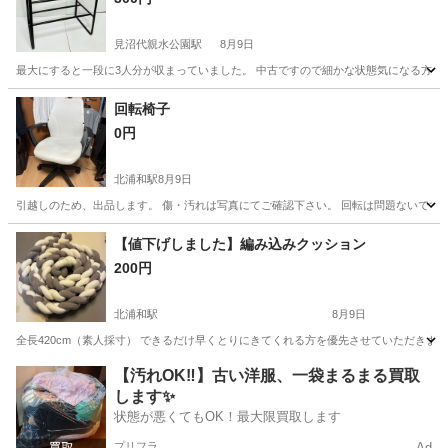
見沼代親水公園駅
8月9日
最大にすると一段に3人分が収まっていました。 中古ですので細かな状態気になる方はご遠慮くだ
埼玉
川口市
見沼代親水公園駅
収納家具
回転椅子
0円
北浦和駅
8月9日
引越しのため、出品します。 傷・汚れは写真にてご確認下さい。 回転は問題ないです。
埼玉
さいたま市
北浦和駅
椅子
【値下げしました】編み込みクッション
200円
北浦和駅
8月9日
全長420cm（素人採寸） できるだけ早くとりにきてくれる方を優先させていただきま
埼玉
さいたま市
北浦和駅
家具
素人
【汚れOK‼️】古い洋服、一袋まるまる買取
します✨
状態が悪くてもOK！最大限買取します
プリフラ
Ad