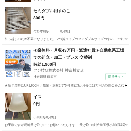
セミダブル用すのこ
800円
与野本町駅
8月9日
引っ越しのため不要になりました。 2つ折タイプのセミダブルサイズのすのこです。 
埼玉
さいたま市
与野本町駅
寝具
≪寮無料・月収43万円・派遣社員≫自動車系工場
での組立・加工・プレス 交替制
時給1,900円
フジ技研株式会社 神奈川支店
神奈川県 藤沢市
提携サイト
★新年度時給UP1,900円／残業・深夜2,375円 更に3か月毎に12万円の奨励金を含む
神奈川
藤沢市
その他
イス
0円
小川町駅
8月9日
お手数ですが現地受け取りにてお願いいたします。 受け取り場所:埼玉県小川町駅周辺 対