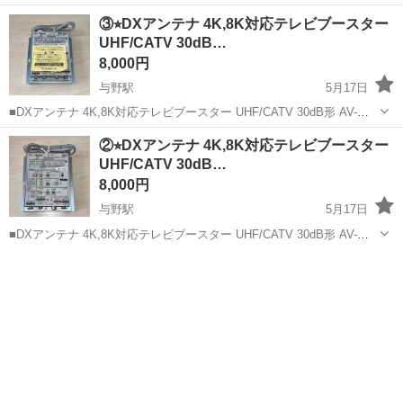
ト ●支線の張りを調整します。 ●アンテナ支線ターンバックル ●4個入
埼玉
さいたま市
与野駅
テレビ
マスプロ
③⭐︎DXアンテナ 4K,8K対応テレビブースター
り ※長期在庫品につき、パッケージのダメージや機能に影響の無い...
UHF/CATV 30dB…
8,000円
与野駅
5月17日
■DXアンテナ 4K,8K対応テレビブースター UHF/CATV 30dB形 AV-
M30L4S ■地上デジタル/CATV上り・下り/BS・110度CSデジタル放送/
埼玉
さいたま市
与野駅
テレビ
CATV
②⭐︎DXアンテナ 4K,8K対応テレビブースター
光運用電源内臓(AC100V)形 ■戸建て・...
UHF/CATV 30dB…
8,000円
与野駅
5月17日
■DXアンテナ 4K,8K対応テレビブースター UHF/CATV 30dB形 AV-
M30L4S ■地上デジタル/CATV上り・下り/BS・110度CSデジタル放送/
埼玉
さいたま市
与野駅
テレビ
CATV
光運用電源内臓(AC100V)形 ■戸建て・...