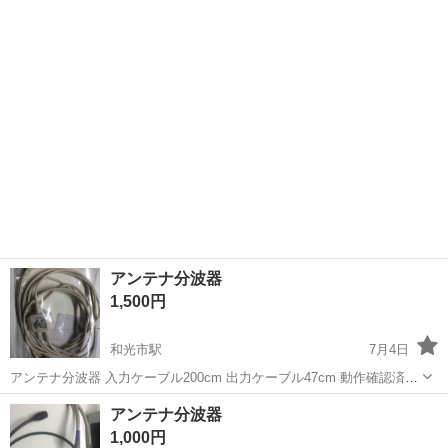
アンテナ分波器
1,500円
和光市駅
7月4日
アンテナ分波器 入力ケーブル200cm 出力ケーブル47cm 動作確認済み
です 地デジ・ＢＳ・ＣＳのデジタル放送やケーブルテレビでも使用で
埼玉
和光市
和光市駅
テレビ
分波器
アンテナ分波器
きます。テレビアンテナ線を地デジとBS/CSに分けます。入力をテレ
1,000円
ビの壁面端...