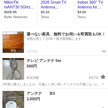
運べない家具、無料でお伺い＆即買取もOK！
状態が悪くてもOK！最大限買取します
Ad
プリフラ
テレビ アンテナ 5m
500円
和光市駅
8月7日
2年前に購入しましたが、引越しに伴い長いアンテナが不要になったの
でお譲りします。 目立つ傷や汚れはありません。 引き取り限定となり
埼玉
和光市
和光市駅
テレビ
アンテナ BS
ます。
3,000円