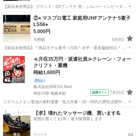
【新品未使用品】 ブランド：DXアンテナ 色：シルバー インピーダン
ス：75 Ohm 商品の寸法：137.4長さ x 34幅 x 51.8高さ cm * 詳しくは
埼玉
さいたま市
与野駅
テレビ
電界
②⭐︎ マスプロ電工 家庭用UHFアンテナ 5素子
「商品の仕様」「商品の説明」をご確認ください。 * UHF ...
LS56⭐︎
5,000円
与野駅
5月9日
【新品未使用品】 * 商品モデル番号: LS56 * 水平・垂直偏波対応 * 受
信チャンネル:ch.13~52 * 動作利得:7.1~10.1dB * 適合マスト
埼玉
さいたま市
与野駅
テレビ
引渡し
≪月収35万円・派遣社員≫クレーン・フォー
径:22~39mm * DHマーク取得 * RoHS対応 *...
クリフト・重機
時給1,600円
日払い
株式会社BREXA Next
7月21日
提携サイト
神奈川県 南橋本駅
リチウムイオン電池の原料運搬・投入作業！20～50代の男性活躍中★
ワンルーム寮完備！赴任旅費会社負担！年間休日130日★フォークリフ
神奈川
相模原市
南橋本駅
その他
【求】壊れたマッサージ機、買います💪
ト免許お持ちの方、活躍中！就業先食堂利用可★《神奈川県相模原
状態が悪くてもOK！最大限買取します
市》 人気の工場のお仕事 ◇電...
Ad
プリフラ