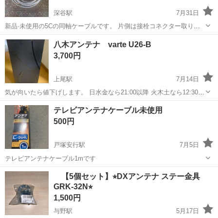
深谷駅
7月31日
新品·未使用の5Cの同軸ケーブルです。 片側は接栓コネクター取り付
け済です。 5Cの同軸ケーブルですので、地デジはもちろん4KやＢＳ
埼玉
深谷市
深谷駅
テレビ
同軸ケーブル
八木アンテナ varte U26-B
にも対応しています。 延長アンテナコードなどの使用にいかがでしょ
3,700円
うか?
上尾駅
7月14日
気が向いたら値下げします。 日水金なら21:00以降 火木土なら12:30ま
で
埼玉
上尾市
上尾駅
テレビ
テレビアンテナケーブル未使用
500円
戸塚安行駅
7月5日
テレビアンテナケーブル1mです
埼玉
川口市
戸塚安行駅
テレビ
【5個セット】⭐︎DXアンテナ ステー金具
GRK-32N⭐︎
テレビアンテナケーブル
1,500円
与野駅
5月17日