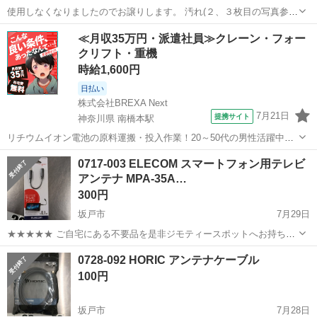
使用しなくなりましたのでお譲りします。 汚れ(２、３枚目の写真参
照)はございますが、大きな凹みはございません。 ■サイズ 外径 : 測っ
埼玉
三郷市
テレビ
譲り
≪月収35万円・派遣社員≫クレーン・フォー
たら 26 mm 位でしたので規格的 25.4mm だと思います。 長さ :...
クリフト・重機
時給1,600円
日払い
株式会社BREXA Next
7月21日
提携サイト
神奈川県 南橋本駅
リチウムイオン電池の原料運搬・投入作業！20～50代の男性活躍中★
ワンルーム寮完備！赴任旅費会社負担！年間休日130日★フォークリフ
神奈川
相模原市
南橋本駅
その他
0717-003 ELECOM スマートフォン用テレビ
ト免許お持ちの方、活躍中！就業先食堂利用可★《神奈川県相模原
アンテナ MPA-35A…
市》 人気の工場のお仕事 ◇電...
300円
坂戸市
7月29日
★★★★★ ご自宅にある不要品を是非ジモティースポットへお持ち込
みしませんか？ 家電、趣味・スポーツ・レジャー用品、こども用品、
埼玉
坂戸市
テレビ
スポット
0728-092 HORIC アンテナケーブル
衣料服飾品、生活雑貨、家具、本、CD・DVDなどが無料でまとめて持
100円
ち込めます！ ※詳細はこ...
坂戸市
7月28日