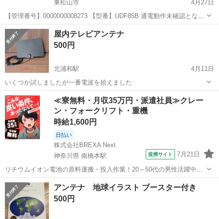
東松山市
4月27日
【管理番号】0000000008273 【型番】UDF85B 通電動作未確認となり
ます。【通電確認】未確認 【動作確認】未確認 ■コンディション・状
埼玉
東松山市
テレビ
日本アンテナ
屋内テレビアンテナ
態 開封済みですが未使用品となります。...
500円
北浦和駅
4月11日
いくつか試しましたが一番電波を拾えました
埼玉
さいたま市
北浦和駅
テレビ
≪寮無料・月収35万円・派遣社員≫クレー
ン・フォークリフト・重機
時給1,600円
日払い
株式会社BREXA Next
7月21日
提携サイト
神奈川県 南橋本駅
リチウムイオン電池の原料運搬・投入作業！20～50代の男性活躍中★
ワンルーム寮完備！赴任旅費会社負担！年間休日130日★フォークリフ
神奈川
相模原市
南橋本駅
その他
アンテナ 地球イラスト ブースター付き
ト免許お持ちの方、活躍中！就業先食堂利用可★《神奈川県相模原
500円
市》 人気の工場のお仕事 ◇電...