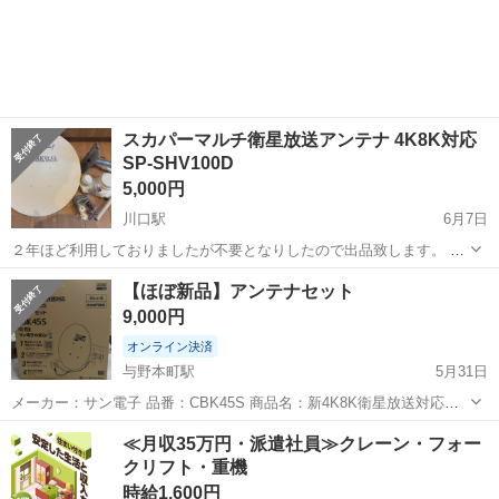
埼玉
川越市
南古谷駅
テレビ
の電源部は通電確認しました。 屋根の中央に立てるタイプです。 アン
テナ MASPR...
スカパーマルチ衛星放送アンテナ 4K8K対応
SP-SHV100D
5,000円
川口駅
6月7日
２年ほど利用しておりましたが不要となりしたので出品致します。 直
前まで問題なく受信できていました。 付属品に関しては写真のものが
埼玉
川口市
川口駅
テレビ
【ほぼ新品】アンテナセット
全てとなります。 私自身では取り付け取り外しを経験しておりません
9,000円
ので、取付に関するお問合せや...
オンライン決済
与野本町駅
5月31日
メーカー：サン電子 品番：CBK45S 商品名：新4K8K衛星放送対応
BS・110度CSアンテナセット 詳細・仕様書は以下リンクからも確認で
埼玉
さいたま市
与野本町駅
テレビ
≪月収35万円・派遣社員≫クレーン・フォー
きます。 https://sun-ele.co.jp/products...
クリフト・重機
時給1,600円