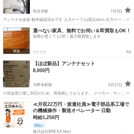
和光市駅
7月4日
アンテナ分波器 動作確認済みです 入力ケーブル(黒)114cm 出力ケーブ
ル(白)48cm 地デジ・ＢＳ・ＣＳのデジタル放送やケーブルテレビでも
埼玉
和光市
和光市駅
テレビ
分波器
運べない家具、無料でお伺い＆即買取もOK！
使用できます。テレビアンテナ線を地デジとBS/CSに分けます。入力
状態が悪くてもOK！最大限買取します
をテ...
Ad
プリフラ
【ほぼ新品】アンテナセット
8,000円
与野本町駅
6月27日
※現金受け渡し対応のため、再投稿しております。 メーカー：サン電
子 品番：CBK45S 商品名：新4K8K衛星放送対応 BS・110度CSアン
埼玉
さいたま市
与野本町駅
テレビ
取り付け
≪月収22万円・派遣社員≫電子部品系工場で
テナセット 詳細・仕様書は以下リンクからも確認できます。 htt...
の機械操作・製造オペレーター 日勤
時給1,250円
日払い
株式会社BREXA Next