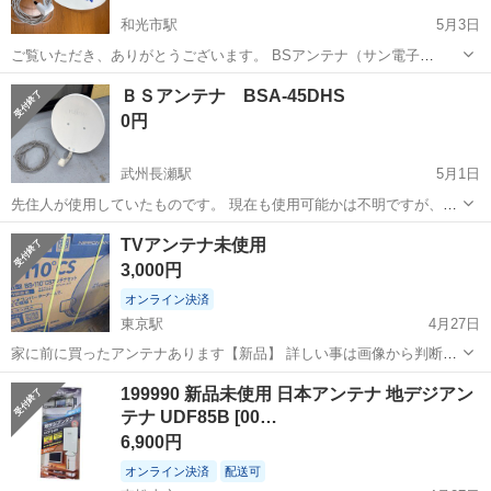
和光市駅
5月3日
ご覧いただき、ありがとうございます。 BSアンテナ（サン電子
CBK45S）になります。 昨年5月に購入・設置（集合住宅ベランダ）し
埼玉
和光市
和光市駅
テレビ
写メ
ＢＳアンテナ BSA-45DHS
ましたが、今年3月に転勤に伴う引っ越しのため、取り外しました。
0円
（約8ヶ月使用） 新たな...
武州長瀬駅
5月1日
先住人が使用していたものです。 現在も使用可能かは不明ですが、ご
理解いただける方で、必要な方がいらっしゃいましたらお譲りいたし
埼玉
比企郡
武州長瀬駅
テレビ
DHS
TVアンテナ未使用
ます。
3,000円
オンライン決済
東京駅
4月27日
家に前に買ったアンテナあります【新品】 詳しい事は画像から判断し
て下さい。 直接引き渡し希望。
埼玉
熊谷市
東京駅
テレビ
画像
199990 新品未使用 日本アンテナ 地デジアン
テナ UDF85B [00…
6,900円
オンライン決済
配送可