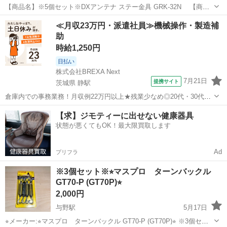
【商品名】※5個セット※DXアンテナ ステー金具 GRK-32N 【商品
説明】 ・マストとステーワイヤを固定するパーツです。 ・屋外用
埼玉
さいたま市
与野駅
テレビ
DXアンテナ
≪月収23万円・派遣社員≫機械操作・製造補
金具です。 ・直径32mmマストに対応したステー金具です。 ・電気
助
亜鉛メッキ鋼塗装処理...
時給1,250円
日払い
株式会社BREXA Next
7月21日
提携サイト
茨城県 静駅
倉庫内での事務業務！月収例22万円以上★残業少なめ◎20代・30代・
40代の男女活躍中！空調完備で快適作業★食堂利用可◎マイカー通勤
茨城
常陸大宮市
静駅
その他
【求】ジモティーに出せない健康器具
OK◎無料駐車場完備！《茨城県常陸大宮市》 人気の工場のお仕事 ◇
状態が悪くてもOK！最大限買取します
電子部品製造倉庫内の事務...
Ad
プリフラ
※3個セット※⭐︎マスプロ ターンバックル
GT70-P (GT70P)⭐︎
2,000円
与野駅
5月17日
⭐︎メーカー:⭐︎マスプロ ターンバックル GT70-P (GT70P)⭐︎ ※3個セッ