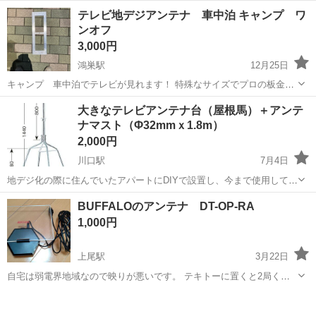
用される車両や歩行者の方が安全に安心して通行するために適切に誘
アルバイト・パート
テレビ地デジアンテナ 車中泊 キャンプ ワ
導してください。 勤務地へは直行直帰OKです! <未経験でも安心!!> 丁
ンオフ
寧な研修20hで基本的な知識を...
3,000円
鴻巣駅
12月25日
キャンプ 車中泊でテレビが見れます！ 特殊なサイズでプロの板金工
場にてレ一ザ一カットしてありますので綺麗です、お部屋に置いても
埼玉
鴻巣市
鴻巣駅
テレビ
車中泊
大きなテレビアンテナ台（屋根馬）＋アンテ
オブシジエになります。受信料がかかりません。 受注生産です。現在
ナマスト（Φ32mmｘ1.8m）
３枚あります。実際に映ってるの...
2,000円
川口駅
7月4日
地デジ化の際に住んでいたアパートにDIYで設置し、今まで使用してい
ましたが、この度アパートが取り壊しになるため、お譲りします。 3
埼玉
川口市
川口駅
テレビ
屋根
BUFFALOのアンテナ DT-OP-RA
枚目の写真のように、3つのアンテナを10年以上に渡って支えていた屋
1,000円
根馬になります。ポールを固...
上尾駅
3月22日
自宅は弱電界地域なので映りが悪いです。 テキトーに置くと2局くら
いしか映りません。 良い場所に置いても天候が悪いと乱れます。 対応
埼玉
上尾市
上尾駅
テレビ
電界
日時は自己紹介を見てください。 日時場所によっては届けに行きま