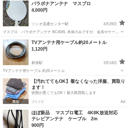
パラボナアンテナ マスプロ
4,000円
ソシオ流通センター駅
4月29日
マスプロ パラボナアンテナ BC45RL 本体のみですが、金具やケーブ
ル、ブースター、混合器など別売りになりますが、欲しい方はご相談
埼玉
熊谷市
ソシオ流通センター駅
テレビ
TVアンテナ用ケーブル約20メートル
下さい。 取り付けもやっています。
パラボナアンテナ
1,120円
新座駅
3月14日
TVアンテナ用ケーブル 約20メートル
埼玉
新座市
新座駅
テレビ
ケーブル
【汚れててもOK】着なくなった洋服、買取り
ます！
状態が悪くてもOK！最大限買取します
Ad
プリフラ
ほぼ新品 マスプロ電工 4K8K放送対応
テレビアンテナ ケーブル 2m
900円