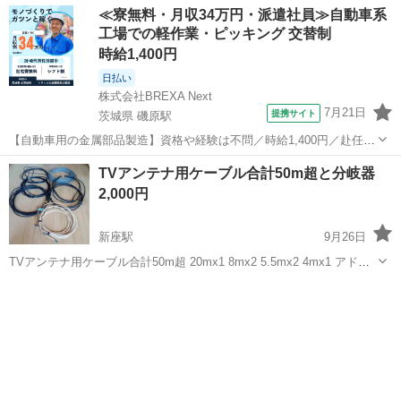
≪寮無料・月収34万円・派遣社員≫自動車系
工場での軽作業・ピッキング 交替制
時給1,400円
日払い
株式会社BREXA Next
7月21日
提携サイト
茨城県 磯原駅
【自動車用の金属部品製造】資格や経験は不問／時給1,400円／赴任旅
費会社負担／正社員登用のチャンスあり／食堂利用可能／マイカー通
茨城
北茨城市
磯原駅
その他
TVアンテナ用ケーブル合計50m超と分岐器
勤OK《茨城県茨城市》 人気の工場のお仕事 ◇トラックの金属部品の
2,000円
製造◇ ★トラックの金属...
新座駅
9月26日
TVアンテナ用ケーブル合計50m超 20mx1 8mx2 5.5mx2 4mx1 アドバ
リュー製 分岐器ケーブル付き
埼玉
新座市
新座駅
テレビ
ケーブル