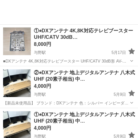
①⭐︎DXアンテナ 4K,8K対応テレビブースター
UHF/CATV 30dB…
8,000円
与野駅
5月17日
■DXアンテナ 4K,8K対応テレビブースター UHF/CATV 30dB形 AV-
M30L4S ■地上デジタル/CATV上り・下り/BS・110度CSデジタル放送/
埼玉
さいたま市
与野駅
テレビ
CATV
②⭐︎DXアンテナ 地上デジタルアンテナ 八木式
光運用電源内臓(AC100V)形 ■戸建て・...
UHF (20素子相当) 中…
4,000円
与野駅
5月9日
【新品未使用品】 ブランド：DXアンテナ 色：シルバー インピーダン
ス：75 Ohm 商品の寸法：137.4長さ x 34幅 x 51.8高さ cm * 詳しくは
埼玉
さいたま市
与野駅
テレビ
電界
①⭐︎DXアンテナ 地上デジタルアンテナ 八木式
「商品の仕様」「商品の説明」をご確認ください。 * UHF ...
UHF (20素子相当) 中…
4,000円
与野駅
5月9日