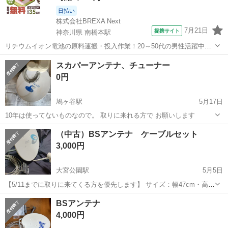
日払い
株式会社BREXA Next
7月21日
提携サイト
神奈川県 南橋本駅
リチウムイオン電池の原料運搬・投入作業！20～50代の男性活躍中★
ワンルーム寮完備！赴任旅費会社負担！年間休日130日★フォークリフ
神奈川
相模原市
南橋本駅
その他
スカパーアンテナ、チューナー
ト免許お持ちの方、活躍中！就業先食堂利用可★《神奈川県相模原
0円
市》 人気の工場のお仕事 ◇電...
鳩ヶ谷駅
5月17日
10年は使ってないものなので。 取りに来れる方で お願いします
埼玉
川口市
鳩ヶ谷駅
テレビ
スカパー
（中古）BSアンテナ ケーブルセット
3,000円
大宮公園駅
5月5日
【5/11までに取りに来てくる方を優先します】 サイズ：幅47cm・高さ
53cm ケーブル：約10m 傷・汚れ等ありますので、写真をよくご確認
埼玉
さいたま市
大宮公園駅
テレビ
ケーブル
BSアンテナ
ください。 ✳多少の値引き相談可。 よろしくお願いいたします。
4,000円