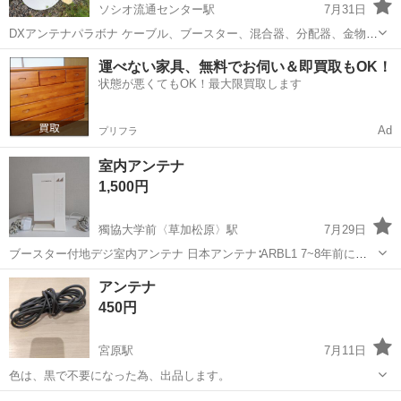
ソシオ流通センター駅
7月31日
DXアンテナパラボナ ケーブル、ブースター、混合器、分配器、金物あ
りますので、別売りですがご相談下さい。 取り付けも対応出来ます。
埼玉
熊谷市
ソシオ流通センター駅
テレビ
バラ
運べない家具、無料でお伺い＆即買取もOK！
UHFはありません。
状態が悪くてもOK！最大限買取します
Ad
プリフラ
室内アンテナ
1,500円
獨協大学前〈草加松原〉駅
7月29日
ブースター付地デジ室内アンテナ 日本アンテナ∶ARBL1 7~8年前に購
入しましたが殆ど使用しませんでした きれいな状態です
埼玉
草加市
獨協大学前〈草加松原〉駅
テレビ
アンテナ
450円
宮原駅
7月11日
色は、黒で不要になった為、出品します。
埼玉
さいたま市
宮原駅
テレビ