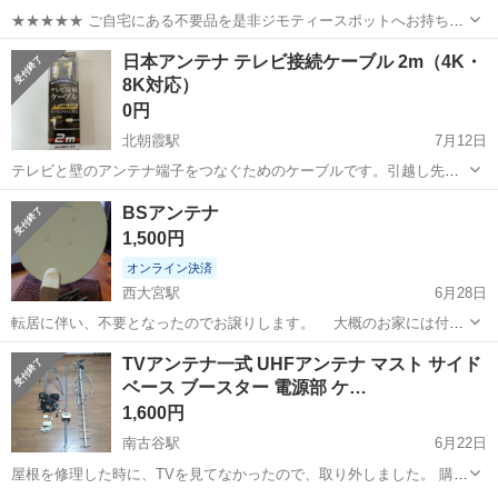
★★★★★ ご自宅にある不要品を是非ジモティースポットへお持ち込
みしませんか？ 家電、趣味・スポーツ・レジャー用品、こども用品、
埼玉
坂戸市
テレビ
スポット
日本アンテナ テレビ接続ケーブル 2m（4K・
衣料服飾品、生活雑貨、家具、本、CD・DVDなどが無料でまとめて持
8K対応）
ち込めます！ ※詳細はこ...
0円
北朝霞駅
7月12日
テレビと壁のアンテナ端子をつなぐためのケーブルです。引越し先で
長さが足りなくなったため、無料でお譲りします。 約5年間使用しま
埼玉
朝霞市
北朝霞駅
テレビ
BSアンテナ
したが、取り外すまで問題なくテレビが映っており、まだ壊れていま
1,500円
せん。
オンライン決済
西大宮駅
6月28日
転居に伴い、不要となったのでお譲りします。 大概のお家には付い
てるとは思いますが、格安でお探しの方が居れば。 引越し作業がある
埼玉
さいたま市
西大宮駅
テレビ
TVアンテナ一式 UHFアンテナ マスト サイド
為、引き渡しの日時が限られてまして、メッセージ頂く際に、お越し
ベース ブースター 電源部 ケ…
頂ける日時をお知らせ頂けルト助...
1,600円
南古谷駅
6月22日
屋根を修理した時に、TVを見てなかったので、取り外しました。 購入
時期わからないですが、状態は悪くは無いかと思います。 ブースター