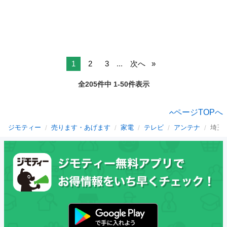
1
2
3
...
次へ
全205件中 1-50件表示
ページTOPへ
ジモティー
売ります・あげます
家電
テレビ
アンテナ
埼玉