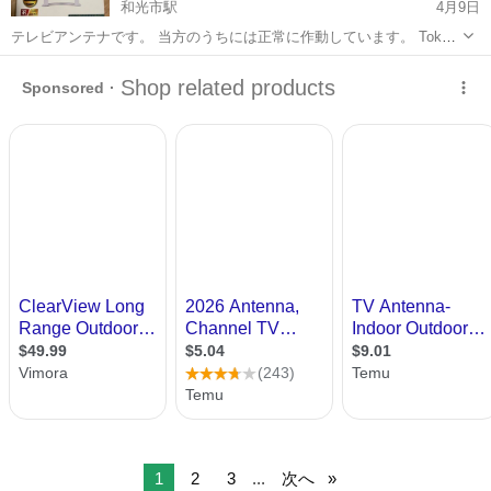
和光市駅
4月9日
テレビアンテナです。 当方のうちには正常に作動しています。 Tokyo
MIXは方向の原因で信号探せないですが、ほかのテレビ局は問題なく
埼玉
和光市
和光市駅
テレビ
地球
見れます。 当面受け取りをしない場合、郵送方法はご連絡ください。
3Nでお願いいたします。
1
2
3
...
次へ