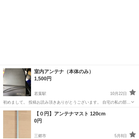
す。 気が向いたら値下...
室内アンテナ（本体のみ）
1,500円
若葉駅
10月22日
初めまして。 投稿お読み頂きありがとうございます。 自宅の私の部屋
だけアンテナジャックがないため購入したしましたが全く受信レベル
埼玉
坂戸市
若葉駅
テレビ
私の部屋
【０円】アンテナマスト 120cm
が足りませんでした。 掃除の際に他付属は捨ててしまったため本体の
0円
みの出品です。 USBでも...
三郷市
5月8日