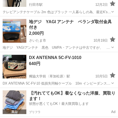
行田市駅
12月2日
テレビアンテナケーブル 2m 色はブラック 一人暮らしの為、最近K's電
機で1660円で 購入しましたが、10cm足りませんでした^^; 新品同様
埼玉
行田市
行田市駅
テレビ
ケーブル
地デジ YAGI アンテナ ベランダ取付金具
ケーブル長···2m～3m未満 マスプロ電工 KSJ2LSW-P 4...
付き
2,000円
さいたま市
10月19日
地デジ YAGIアンテナ 黒色 UWPA・アンテナは中古ですが、 ベ
ランダ取付金具は未使用です。ケーブルはありませんご注意くださ
埼玉
さいたま市
テレビ
ベランダ
DX ANTENNA 5C-FV-1010
い。
640円
獨協大学前〈草加松原〉駅
10月5日
DX ANTENNA 5C-FV-10 低損失同軸ケーブル 10m インピーダンス
75Ω 新品未使用ですが長い間 保管してあったため袋に傷ヨゴレあり
埼玉
草加市
獨協大学前〈草加松原〉駅
テレビ
【汚れててもOK】着なくなった洋服、買取り
ます！
DX ANTENNA
状態が悪くてもOK！最大限買取します
Ad
プリフラ