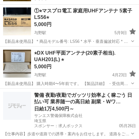
①⭐︎マスプロ電工 家庭用UHFアンテナ 5素子
LS56⭐︎
5,000円
与野駅
5月9日
【新品未使用品】 * 商品モデル番号: LS56 * 水平・垂直偏波対応 * 受
信チャンネル:ch.13~52 * 動作利得:7.1~10.1dB * 適合マスト
埼玉
さいたま市
与野駅
テレビ
引渡し
⭐︎DX UHF平面アンテナ(20素子相当).
径:22~39mm * DHマーク取得 * RoHS対応 *...
UAH201(L) ⭐︎
5,000円
与野駅
4月23日
【新品未使用品】 購入時期4〜5年前です。 【製品詳細】 ・受信周波
数 470～710(ch.13～52)(MHz) ・出力インピーダンス(Ω) 75(F形) ・寸
埼玉
さいたま市
与野駅
テレビ
UAH
警備 夜勤/夜勤でガッツリ効率よく稼ごう 日
法(高さ×幅×奥行㎜) 590×220×113 (壁面...
払い可 業界随一の高日給 副業・Wワ…
日給1万4,500円～
サンエス警備保障株式会社
埼玉県
スポンサー：求人ボックス
05月26日
【仕事内容】歩道や道路での誘導・案内をお任せします。 道路をご利