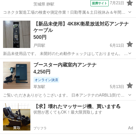
7月21日
提携サイト
茨城県 静駅
コネクタ製造工場の検査や測定作業！日勤専属＆土日祝休み＆年間休
日128日★クリーンルーム内作業★マイカー通勤OK＆無料駐車場あり
茨城
常陸大宮市
静駅
その他
【新品未使用】4K8K衛星放送対応アンテナ
★就業先食堂利用可！日払い制度あり！《茨城県常陸大宮市》 人気の
ケーブル
工場のお仕事 ◇コネクタ製造工...
500円
戸田駅
6月11日
新品未使用品です。 未開封のため動作チェックはしておりません。 マ
スプロ電工製 BKLSJ1WKP 4K8K衛星放送対応アンテナケーブル（L
埼玉
戸田市
戸田駅
テレビ
ケーブル
ブースター内蔵室内アンテナ
型プラグ-ストレートプラグ） NC.NRでお願いします。
4,250円
オンライン決済
草加駅
5月13日
ご覧いただきありがとうございます。 日本アンテナのARBL1(B)で
す。 ブースター内蔵の室内アンテナです。 1週間ほど使用いたしまし
埼玉
草加市
草加駅
テレビ
ARB
【求】壊れたマッサージ機、買います💪
た。 他サイトにも出品中のため、購入の際はコメントをよろしくお願
状態が悪くてもOK！最大限買取します
いします。
Ad
プリフラ