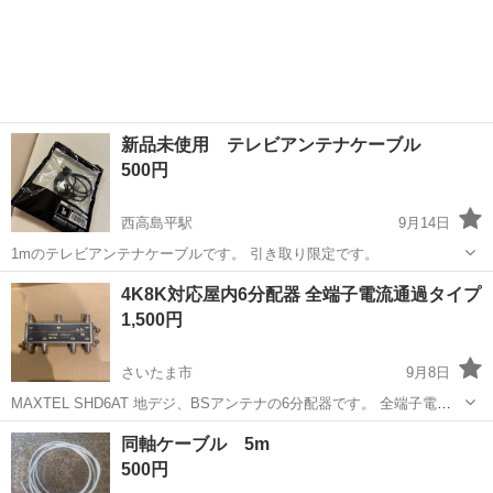
新品未使用 テレビアンテナケーブル
500円
西高島平駅
9月14日
1mのテレビアンテナケーブルです。 引き取り限定です。
埼玉
和光市
西高島平駅
テレビ
4K8K対応屋内6分配器 全端子電流通過タイプ
1,500円
さいたま市
9月8日
MAXTEL SHD6AT 地デジ、BSアンテナの6分配器です。 全端子電流
通過タイプ。屋内使用で非常に綺麗です。 動作確認済み。取り付け説
埼玉
さいたま市
テレビ
ネジ
同軸ケーブル 5m
明も可能です。 取り付けネジ、アース接続ネジ付き。
500円