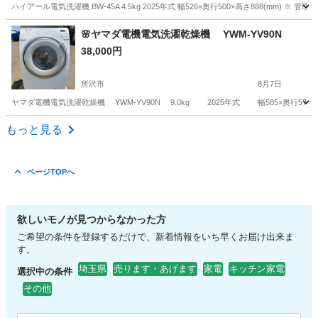
ハイアール電気洗濯機 BW-45A 4.5kg 2025年式 幅526×奥行500×高さ888(mm)
埼玉
所沢市
生活家電
商品
🌸ヤマダ電機電気洗濯乾燥機 YWM-YV90N
38,000円
所沢市
8月7日
ヤマダ電機電気洗濯乾燥機 YWM-YV90N 9.0kg 2025年式 幅585×奥行570×
埼玉
所沢市
生活家電
商品
もっと見る
ページTOPへ
欲しいモノが見つからなかった方
ご希望の条件を登録するだけで、新着情報をいち早くお届け出来ま
す。
埼玉県
売ります・あげます
家電
キッチン家電
選択中の条件
その他