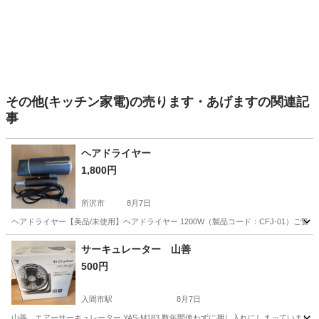
その他(キッチン家電)の売ります・あげますの関連記
事
ヘアドライヤー
1,800円
所沢市
8月7日
ヘアドライヤー【美品/未使用】ヘアドライヤー 1200W（製品コード：CFJ-01） ​ご覧い
埼玉
所沢市
家電
サーキュレーター 山善
500円
入間市駅
8月7日
山善 エアーサーキュレーター YAS-M183 数年間使わずに押し入れにしまっていまし