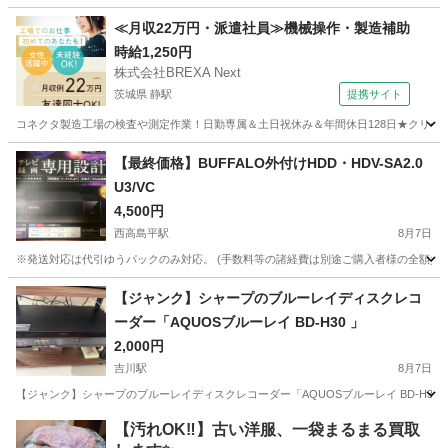
埼玉
所沢市
生活家電
≪月収22万円・派遣社員≫機械操作・製造補助
時給1,250円
株式会社BREXA Next
茨城県 静駅
提携サイト
コネクタ製造工場の検査や測定作業！日勤専属＆土日祝休み＆年間休日128日★クリーン
茨城
常陸大宮市
静駅
その他
【最終価格】BUFFALO外付けHDD・HDV-SA2.0
U3/VC
4,500円
西高島平駅
8月7日
※発送対応は代引ゆうパックのみ対応。 (手数料等の諸経費は別途ご購入者様の全額負担とな
埼玉
和光市
西高島平駅
映像プレーヤー、レコーダー
【ジャンク】シャープのブルーレイディスクレコ
ーダー「AQUOSブルーレイ BD-H30 」
2,000円
吉川駅
8月7日
【ジャンク】シャープのブルーレイディスクレコーダー「AQUOSブルーレイ BD-H30」
埼玉
吉川市
吉川駅
映像プレーヤー、レコーダー
【汚れOK‼️】古い洋服、一袋まるまる買取