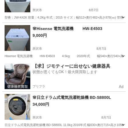
所沢市
8月7日
型番：JW-K42K 容量：4.2Kg 年式：2015 サイズ：幅512×奥行482×高さ878(㎜) 
埼玉
所沢市
生活家電
商品
🌸Hisense 電気洗濯機 HW-E4503
9,000円
所沢市
8月7日
Hisense 電気洗濯機 HW-E4503 4.5kg 2020年式 幅540×奥行540×高さ
埼玉
所沢市
生活家電
商品
【求】ジモティーに出せない健康器具
状態が悪くてもOK！最大限買取します
プリフラ
Ad
🌸日立ドラム式電気洗濯乾燥機 BD-S8800L
34,000円
所沢市
8月7日
日立ドラム式電気洗濯乾燥機 BD-S8800L 11.0kg 2016年式 幅630×奥行715×高さ