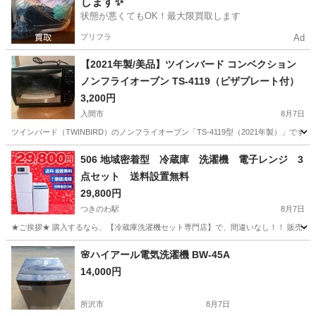
します✨
ブルーレイ
状態が悪くてもOK！最大限買取します
プリフラ
Ad
【2021年製/美品】ツインバード コンベクション
ノンフライオーブン TS-4119（ピザプレート付）
3,200円
入間市
8月7日
ツインバード（TWINBIRD）のノンフライオーブン「TS-4119型（2021年製）
埼玉
入間市
キッチン家電
506 地域密着型 冷蔵庫 洗濯機 電子レンジ 3
点セット 送料設置無料
29,800円
つきのわ駅
8月7日
★ご挨拶★ 購入するなら、【冷蔵庫洗濯機セット専門店】で、間違いなし！！ 販売セット台
埼玉
比企郡
つきのわ駅
キッチン家電
商品
🌸ハイアール電気洗濯機 BW-45A
14,000円
所沢市
8月7日