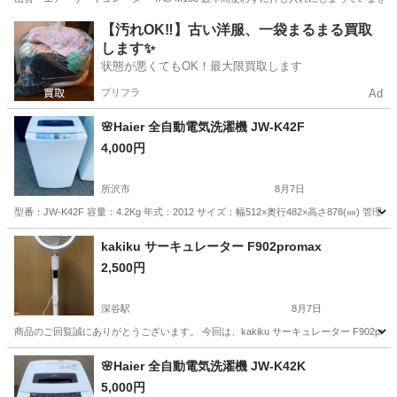
埼玉
入間市
入間市駅
季節、空調家電
【汚れOK‼️】古い洋服、一袋まるまる買取
します✨
状態が悪くてもOK！最大限買取します
プリフラ
Ad
🌸Haier 全自動電気洗濯機 JW-K42F
4,000円
所沢市
8月7日
型番：JW-K42F 容量：4.2Kg 年式：2012 サイズ：幅512×奥行482×高さ878(㎜) 
埼玉
所沢市
生活家電
商品
kakiku サーキュレーター F902promax
2,500円
深谷駅
8月7日
商品のご回覧誠にありがとうございます。 今回は、kakiku サーキュレーター F902
埼玉
深谷市
深谷駅
季節、空調家電
promax
🌸Haier 全自動電気洗濯機 JW-K42K
5,000円