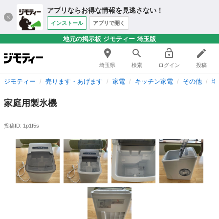
アプリならお得な情報を見逃さない！
インストール
アプリで開く
地元の掲示板 ジモティー 埼玉版
埼玉県
検索
ログイン
投稿
ジモティー
売ります・あげます
家電
キッチン家電
その他
埼
家庭用製氷機
投稿ID: 1p1f5s