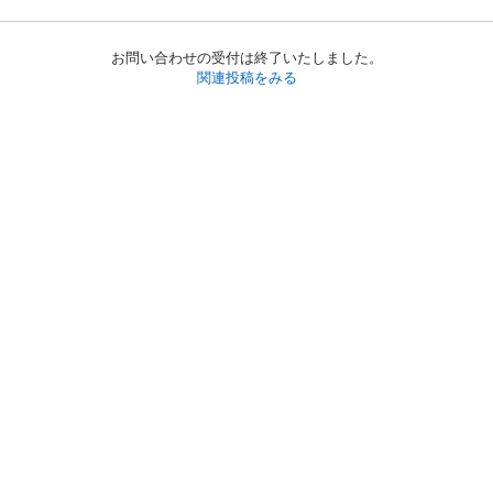
お問い合わせの受付は終了いたしました。
関連投稿をみる
初めての方へ
利用規約
プライバシーポリシー
プライバシー・ステートメント
健全化に資する運用方針
お問い合わせ
運営会社
サイトマップ
ご利用ガイド
フリーワードで探す
PC版で表示
都道府県選択
特定商取引法の表示
利用者情報の外部送信について
© 2011-
2026
Jmty, Inc.