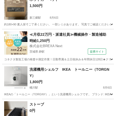
1,500円
新三郷駅
8月6日
約180×90 素人採寸ご了承ください。 一部シミがあります。 写真でご確認ください。
埼玉
三郷市
新三郷駅
季節、空調家電
≪月収22万円・派遣社員≫機械操作・製造補助
時給1,250円
株式会社BREXA Next
茨城県 静駅
提携サイト
コネクタ製造工場の検査や測定作業！日勤専属＆土日祝休み＆年間休日128日★クリーン
茨城
常陸大宮市
静駅
その他
洗濯機用シェルフ IKEA トールニー（TORGN
Y）
1,800円
桶川駅
8月6日
IKEAの「トールニー（TORGNY）」という洗濯機用シェルフです。 ブランド: IKEA 商
埼玉
上尾市
桶川駅
生活家電
ストーブ
0円