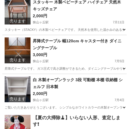
スタッキー 木製ベビーチェア ハイチェア 天然木
キッズチェア
2,000円
売ります
狭山ヶ丘駅
7月11日
スタッキー（STACKY）の木製ベビーチェアです。 天然木を使用した温かみのあるデザイン
埼玉
所沢市
狭山ヶ丘駅
ベビー用品
昇降式テーブル 幅120cm キャスター付き ダイニ
ングテーブル
3,000円
売ります
狭山ヶ丘駅
7月5日
昇降式テーブルです。 ガス圧式で高さ調整ができるため、ダイニングテーブルやリビングテーブル
埼玉
所沢市
狭山ヶ丘駅
テーブル
白 木製オープンラック 3段 可動棚 本棚 収納棚 シ
ェルフ 日本製
2,000円
売ります
狭山ヶ丘駅
7月4日
ご覧いただきありがとうございます。 シンプルなホワイトカラーの木製オープンラック
埼玉
所沢市
狭山ヶ丘駅
収納家具
【夏の大掃除🧹】いらない人形、査定しま
す❗️