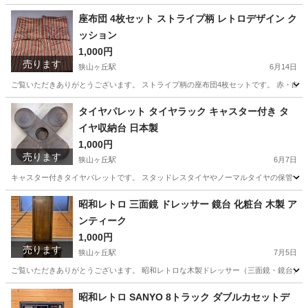
埼玉
所沢市
狭山ヶ丘駅
テーブル
ロー
座布団 4枚セット ストライプ柄 レトロデザイン ク
ッション
1,000円
売ります
狭山ヶ丘駅
6月14日
ご覧いただきありがとうございます。 ストライプ柄の座布団4枚セットです。 赤・白・
埼玉
所沢市
狭山ヶ丘駅
ファブリック、カバー
タイヤパレット タイヤラック キャスター付き タ
イヤ収納台 日本製
1,000円
売ります
狭山ヶ丘駅
6月7日
キャスター付きタイヤパレットです。 スタッドレスタイヤやノーマルタイヤの保管・移動
埼玉
所沢市
狭山ヶ丘駅
その他
タイヤ
昭和レトロ 三面鏡 ドレッサー 鏡台 化粧台 木製 ア
ンティーク
1,000円
売ります
狭山ヶ丘駅
7月5日
ご覧いただきありがとうございます。 昭和レトロな木製ドレッサー（三面鏡・鏡台）です
埼玉
所沢市
狭山ヶ丘駅
ドレッサー
昭和レトロ SANYO 8トラック ダブルカセットデ