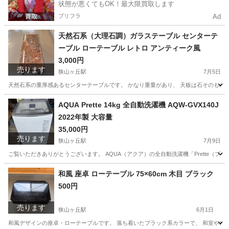
状態が悪くてもOK！最大限買取します
プリフラ
Ad
天然石系（大理石調）ガラステーブル センターテ
ーブル ローテーブル レトロ アンティーク風
3,000円
売ります
狭山ヶ丘駅
7月5日
天然石系の重厚感あるセンターテーブルです。 かなり重量があり、 天板は石そのものの質感・
埼玉
所沢市
狭山ヶ丘駅
テーブル
天然石
AQUA Prette 14kg 全自動洗濯機 AQW-GVX140J
2022年製 大容量
35,000円
売ります
狭山ヶ丘駅
7月9日
ご覧いただきありがとうございます。 AQUA（アクア）の全自動洗濯機「Prette（プレ
埼玉
所沢市
狭山ヶ丘駅
生活家電
和風 座卓 ローテーブル 75×60cm 木目 ブラック
500円
売ります
狭山ヶ丘駅
6月1日
和風デザインの座卓・ローテーブルです。 落ち着いたブラック系カラーで、 和室やレトロなお