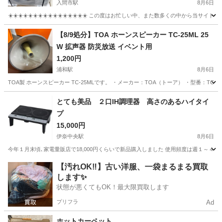
入間市駅
8月6日
☀️☀️☀️☀️☀️☀️☀️☀️☀️☀️☀️☀️☀️☀️☀️☀️ この度はお忙しい中、また数多くの中
埼玉
入間市
入間市駅
季節、空調家電
ゴールデン
【8/9処分】TOA ホーンスピーカー TC-25ML 25
W 拡声器 防災放送 イベント用
1,200円
浦和駅
8月6日
TOA製 ホーンスピーカー TC-25MLです。 ・メーカー：TOA（トーア） ・型番：TC-
埼玉
さいたま市
浦和駅
オーディオ
とても美品 ２口IH調理器 高さのあるハイタイ
プ
15,000円
伊奈中央駅
8月6日
今年１月末頃､家電量販店で18,000円くらいで新品購入しました 使用頻度は週１～４
埼玉
北足立郡
伊奈中央駅
キッチン家電
【汚れOK‼️】古い洋服、一袋まるまる買取
します✨
状態が悪くてもOK！最大限買取します
プリフラ
Ad
ホットカーペット