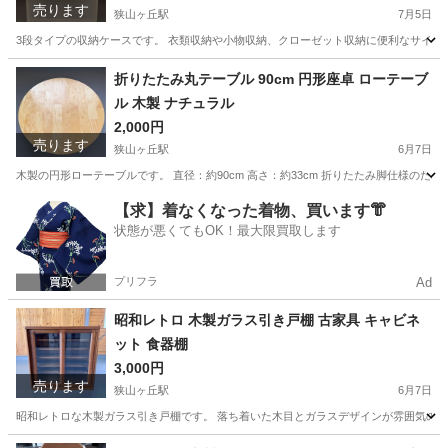
売ります
狭山ヶ丘駅
7月5日
3段タイプの収納ケースです。 衣類収納や小物収納、クローゼット収納に便利なサイズです。 半
埼玉
所沢市
狭山ヶ丘駅
収納家具
折りたたみ丸テーブル 90cm 円形座卓 ローテーブ
ル 木製 ナチュラル
2,000円
売ります
狭山ヶ丘駅
6月7日
木製の円形ローテーブルです。 直径：約90cm 高さ：約33cm 折りたたみ脚仕様の
埼玉
所沢市
狭山ヶ丘駅
テーブル
円形
【求】着なくなった着物、買います👘
状態が悪くてもOK！最大限買取します
プリフラ
Ad
昭和レトロ 木製ガラス引き戸棚 古家具 キャビネ
ット 食器棚
3,000円
売ります
狭山ヶ丘駅
6月7日
昭和レトロな木製ガラス引き戸棚です。 落ち着いた木目とガラスデザインが雰囲気のある
埼玉
所沢市
狭山ヶ丘駅
収納家具
ガラス