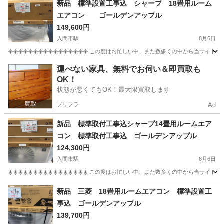
新品 標準設置工事込 シャープ 18畳用ルーム
エアコン ゴールデンアップル
149,600円
入間市駅
8月6日
☀️☀️☀️☀️☀️☀️☀️☀️☀️☀️☀️☀️☀️☀️☀️☀️ この度はお忙しい中、また数多くの中
埼玉
入間市
入間市駅
季節、空調家電
ゴールデン
運べない家具、無料でお伺い＆即買取も
OK！
状態が悪くてもOK！最大限買取します
プリフラ
Ad
新品 標準取付工事込シャープ14畳用ルームエア
コン 標準取付工事込 ゴールデンアップル
124,300円
入間市駅
8月6日
☀️☀️☀️☀️☀️☀️☀️☀️☀️☀️☀️☀️☀️☀️☀️☀️ この度はお忙しい中、また数多くの中
埼玉
入間市
入間市駅
季節、空調家電
ゴールデン
新品 三菱 18畳用ルームエアコン 標準設置工
事込 ゴールデンアップル
139,700円