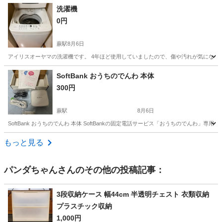
埼玉
熊谷市
生活家電
ドラム式洗濯機
洗濯機
0円
蕨駅
8月6日
アイリスオーヤマの洗濯機です。 4年ほど使用していましたので、傷や汚れが気になら
埼玉
川口市
蕨駅
生活家電
SoftBank おうちのでんわ 本体
300円
蕨駅
8月6日
SoftBank おうちのでんわ 本体 SoftBankの固定電話サービス「おうちのでんわ」専用の通信機器
埼玉
さいたま市
蕨駅
電話、ＦＡＸ
もっと見る
パンダちゃん
さんのその他の投稿記事：
3段収納ケース 幅44cm 半透明チェスト 衣類収納
プラスチック収納
1,000円