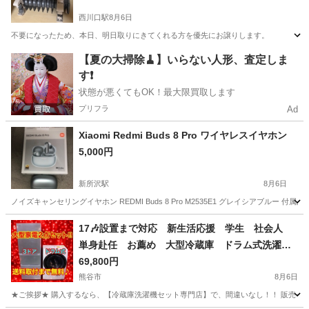
西川口駅
8月6日
不要になったため、本日、明日取りにきてくれる方を優先にお譲りします。
埼玉
川口市
西川口駅
季節、空調家電
譲り
【夏の大掃除🧹】いらない人形、査定しま
す❗️
状態が悪くてもOK！最大限買取します
プリフラ
Ad
Xiaomi Redmi Buds 8 Pro ワイヤレスイヤホン
5,000円
新所沢駅
8月6日
ノイズキャンセリングイヤホン REDMI Buds 8 Pro M2535E1 グレイシアブ
埼玉
所沢市
新所沢駅
オーディオ
Redmi
17🎶設置まで対応 新生活応援 学生 社会人
単身赴任 お薦め 大型冷蔵庫 ドラム式洗濯
機 セット
69,800円
熊谷市
8月6日
★ご挨拶★ 購入するなら、【冷蔵庫洗濯機セット専門店】で、間違いなし！！ 販売セット台