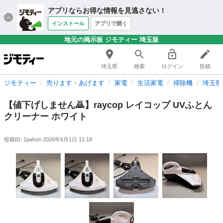
アプリならお得な情報を見逃さない！
インストール
アプリで開く
地元の掲示板 ジモティー 埼玉版
埼玉県
検索
ログイン
投稿
ジモティー
売ります・あげます
家電
生活家電
掃除機
埼玉県
【値下げしません🙇】raycop レイコップ UVふとん
クリーナー ホワイト
投稿ID: 1pahon
2026年6月1日 11:18