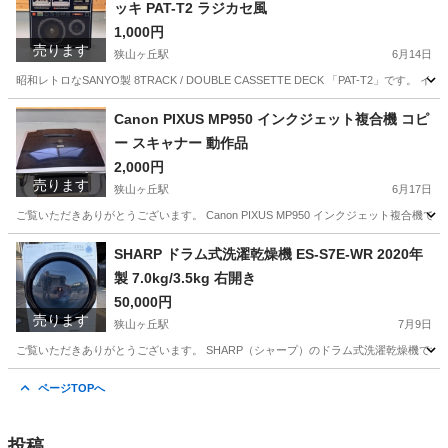
ッキ PAT-T2 ラジカセ風
1,000円
売ります
狭山ヶ丘駅
6月14日
昭和レトロなSANYO製 8TRACK / DOUBLE CASSETTE DECK 「PAT-T2」で
埼玉
所沢市
狭山ヶ丘駅
オーディオ
レトロ
Canon PIXUS MP950 インクジェット複合機 コピ
ー スキャナー 動作品
2,000円
売ります
狭山ヶ丘駅
6月17日
ご覧いただきありがとうございます。 Canon PIXUS MP950 インクジェット複合機です。
埼玉
所沢市
狭山ヶ丘駅
プリンター
SHARP ドラム式洗濯乾燥機 ES-S7E-WR 2020年
製 7.0kg/3.5kg 右開き
50,000円
売ります
狭山ヶ丘駅
7月9日
ご覧いただきありがとうございます。 SHARP（シャープ）のドラム式洗濯乾燥機です。 【メーカー
埼玉
所沢市
狭山ヶ丘駅
生活家電
SHARP
ページTOPへ
投稿