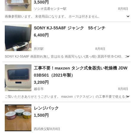
3,500円
ソシオ流通センター駅
8月8日
画像参照願います。 未使用品になります。 ホースは付きません。
埼玉
熊谷市
ソシオ流通センター駅
キッチン家電
SONY KJ-55A8F ジャンク 55インチ
6,400円
所沢駅
8月8日
SONY KJ-55A8F 画面割れ無し 音は出る 画面写らない(真っ暗) 原因不明 B-CA
埼玉
所沢市
所沢駅
テレビ
工事不要！maxzen タンク式食器洗い乾燥機 JDW
03BS01（2021年製）
3,200円
越谷市
8月8日
ご覧いただきありがとうございます。 maxzen（マクスゼン）の工事不要で使えるタ
埼玉
越谷市
キッチン家電
レンジパック
1,500円
西武秩父駅
8月8日