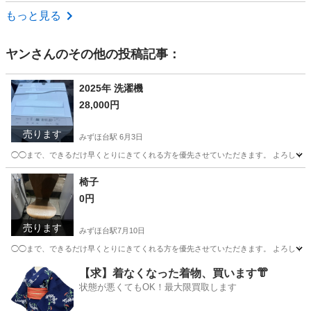
埼玉
さいたま市
北浦和駅
生活家電
もっと見る
ヤン
さんのその他の投稿記事：
2025年 洗濯機
28,000円
売ります
みずほ台駅
6月3日
◯◯まで、できるだけ早くとりにきてくれる方を優先させていただきます。 よろしく
埼玉
富士見市
みずほ台駅
生活家電
椅子
0円
売ります
みずほ台駅
7月10日
◯◯まで、できるだけ早くとりにきてくれる方を優先させていただきます。 よろしく
埼玉
富士見市
みずほ台駅
椅子
【求】着なくなった着物、買います👘
状態が悪くてもOK！最大限買取します