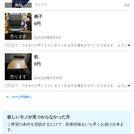
プリフラ
Ad
椅子
0円
売ります
みずほ台駅
6月1日
◯◯まで、できるだけ早くとりにきてくれる方を優先させていただきます。 よろしく
埼玉
富士見市
みずほ台駅
椅子
机
0円
売ります
みずほ台駅
7月10日
◯◯まで、できるだけ早くとりにきてくれる方を優先させていただきます。 よろしく
埼玉
富士見市
みずほ台駅
オフィス用家具
ページTOPへ
欲しいモノが見つからなかった方
ご希望の条件を登録するだけで、新着情報をいち早くお届け出来ま
す。