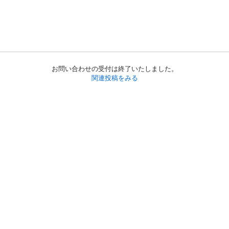
お問い合わせの受付は終了いたしました。
関連投稿をみる
初めての方へ
利用規約
プライバシーポリシー
プライバシー・ステートメント
健全化に資する運用方針
お問い合わせ
運営会社
サイトマップ
ご利用ガイド
フリーワードで探す
PC版で表示
都道府県選択