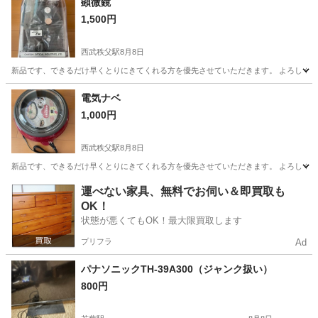
顕微鏡
1,500円
西武秩父駅
8月8日
新品です、できるだけ早くとりにきてくれる方を優先させていただきます。 よろしくおね
埼玉
秩父市
西武秩父駅
望遠鏡、顕微鏡
電気ナベ
1,000円
西武秩父駅
8月8日
新品です、できるだけ早くとりにきてくれる方を優先させていただきます。 よろしくおね
埼玉
秩父市
西武秩父駅
キッチン家電
運べない家具、無料でお伺い＆即買取も
OK！
状態が悪くてもOK！最大限買取します
プリフラ
Ad
パナソニックTH-39A300（ジャンク扱い）
800円