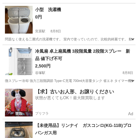
小型 洗濯機
0円
宮原駅
8月8日
問題なく使える二層式の洗濯機です。 室内で使っていたので、比較的綺麗です。 動作には全
埼玉
さいたま市
宮原駅
生活家電
冷風扇 卓上扇風機 3段階風量 2段階スプレー 新
品 値下げ不可
2,500円
谷塚駅
8月8日
徴スプレー冷却 強力三段階調節 Type-C充電 700ml大容量タンク 省エネ タイマー機
埼玉
草加市
谷塚駅
季節、空調家電
【求】古いお人形、お譲りください
状態が悪くてもOK！最大限買取します
プリフラ
Ad
【未使用品】リンナイ ガスコンロ(KG-11B)プロ
パンガス用