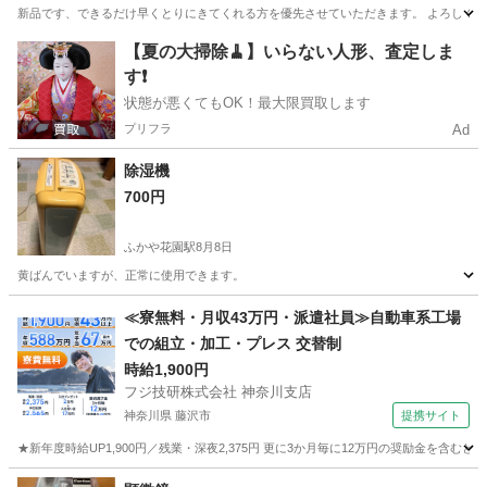
新品です、できるだけ早くとりにきてくれる方を優先させていただきます。 よろしくおね
埼玉
秩父市
西武秩父駅
キッチン家電
レンジ
【夏の大掃除🧹】いらない人形、査定しま
す❗️
状態が悪くてもOK！最大限買取します
プリフラ
Ad
除湿機
700円
ふかや花園駅
8月8日
黄ばんでいますが、正常に使用できます。
埼玉
深谷市
ふかや花園駅
季節、空調家電
≪寮無料・月収43万円・派遣社員≫自動車系工場
での組立・加工・プレス 交替制
時給1,900円
フジ技研株式会社 神奈川支店
神奈川県 藤沢市
提携サイト
★新年度時給UP1,900円／残業・深夜2,375円 更に3か月毎に12万円の奨励金を含む
神奈川
藤沢市
その他