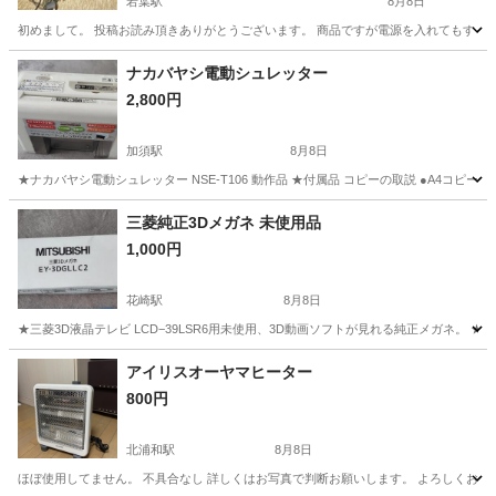
若葉駅
8月8日
初めまして。 投稿お読み頂きありがとうございます。 商品ですが電源を入れてもすぐ落ち
埼玉
坂戸市
若葉駅
テレビ
ナカバヤシ電動シュレッター
2,800円
加須駅
8月8日
★ナカバヤシ電動シュレッター NSE-T106 動作品 ★付属品 コピーの取説 ●A4コピ
埼玉
加須市
加須駅
電話、ＦＡＸ
三菱純正3Dメガネ 未使用品
1,000円
花崎駅
8月8日
★三菱3D液晶テレビ LCD−39LSR6用未使用、3D動画ソフトが見れる純正メガネ。 
埼玉
加須市
花崎駅
テレビ
アイリスオーヤマヒーター
800円
北浦和駅
8月8日
ほぼ使用してません。 不具合なし 詳しくはお写真で判断お願いします。 よろしくお願