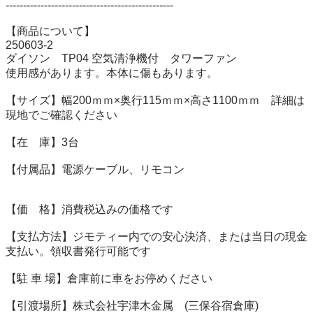
------------------------------------------------

【商品について】

250603‐2

ダイソン　TP04 空気清浄機付　タワーファン

使用感があります。本体に傷もあります。

【サイズ】幅200ｍｍ×奥行115ｍｍ×高さ1100ｍｍ　詳細は
現地でご確認ください

【在　庫】3台　

【付属品】電源ケーブル、リモコン

【価　格】消費税込みの価格です

【支払方法】ジモティー内での安心決済、または当日の現金
支払い。領収書発行可能です

【駐 ⾞ 場】倉庫前に車をお停めください

【引渡場所】株式会社宇津木金属　(三保谷宿倉庫)
