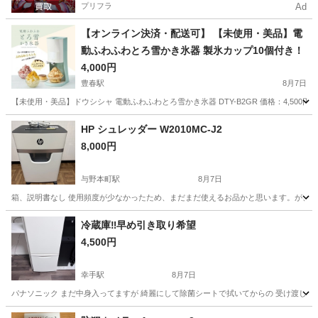
プリフラ
Ad
【オンライン決済・配送可】 【未使用・美品】電
動ふわふわとろ雪かき氷器 製氷カップ10個付き！
4,000円
豊春駅
8月7日
【未使用・美品】ドウシシャ 電動ふわふわとろ雪かき氷器 DTY-B2GR 価格：4,50
埼玉
春日部市
豊春駅
キッチン家電
HP シュレッダー W2010MC-J2
8,000円
与野本町駅
8月7日
箱、説明書なし 使用頻度が少なかったため、まだまだ使えるお品かと思います。が、2年
埼玉
さいたま市
与野本町駅
生活家電
冷蔵庫‼️早め引き取り希望
4,500円
幸手駅
8月7日
パナソニック まだ中身入ってますが 綺麗にして除菌シートで拭いてからの 受け渡しさ
埼玉
幸手市
幸手駅
キッチン家電