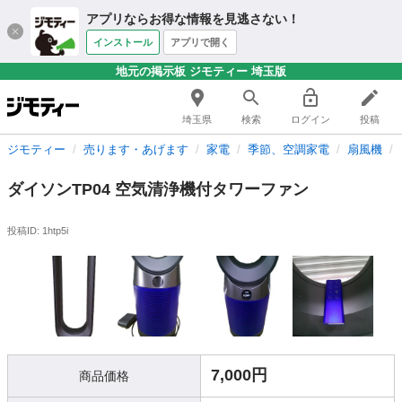
アプリならお得な情報を見逃さない！
インストール
アプリで開く
地元の掲示板 ジモティー 埼玉版
埼玉県
検索
ログイン
投稿
ジモティー
売ります・あげます
家電
季節、空調家電
扇風機
ダイソンTP04 空気清浄機付タワーファン
投稿ID: 1htp5i
7,000円
商品価格