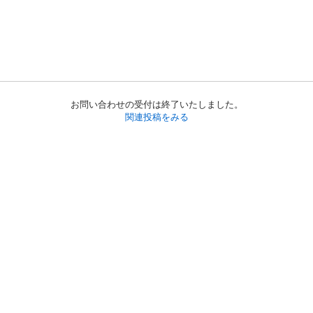
お問い合わせの受付は終了いたしました。
関連投稿をみる
初めての方へ
利用規約
プライバシーポリシー
プライバシー・ステートメント
健全化に資する運用方針
お問い合わせ
運営会社
サイトマップ
ご利用ガイド
フリーワードで探す
PC版で表示
都道府県選択