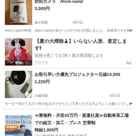
防犯カメラ Atom cam2
3,000円
東大宮駅
8月7日
Atom Cam2 5年前、Atom Cam1が良かったので2を2台買いました。 未使用です
埼玉
さいたま市
東大宮駅
カメラ
【夏の大掃除🧹】いらない人形、査定しま
す❗️
状態が悪くてもOK！最大限買取します
プリフラ
Ad
お取引早い方優先プロジェクター元値14,000
1,220円
川越市駅
8月7日
モーター音がうるさい時があるのでそちらご了承くださる方よろしくお願いいたします 
埼玉
川越市
川越市駅
プロジェクター、ホームシアター
≪寮無料・月収43万円・派遣社員≫自動車系工場
での組立・加工・プレス 交替制
プロジェクター
時給1,900円