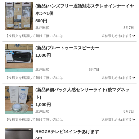
(新品)ハンズフリー通話対応ステレオインナーイヤ
ホン×1個
500円
北戸田駅
8月7日
【投稿文を確認して頂けて無い方には 返信致しかねます!】 未
埼玉
蕨市
北戸田駅
電話、ＦＡＸ
(新品)ブルートゥーススピーカー
1,000円
北戸田駅
8月7日
【投稿文を確認して頂けて無い方には 返信致しかねます!】 未
埼玉
蕨市
北戸田駅
その他
新品
(新品)6個パック人感センサーライト(後マグネッ
ト)
1,000円
北戸田駅
8月7日
【投稿文を確認して頂けて無い方には 返信致しかねます!】 未開
埼玉
蕨市
北戸田駅
その他
REGZAテレビ14インチあげます