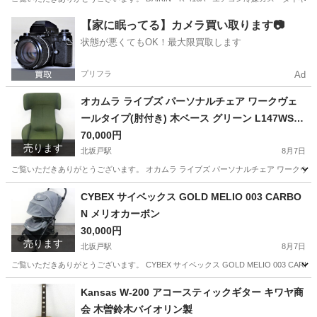
埼玉
坂戸市
北坂戸駅
季節、空調家電
【家に眠ってる】カメラ買い取ります📷
状態が悪くてもOK！最大限買取します
プリフラ
Ad
オカムラ ライブズ パーソナルチェア ワークヴェ
ールタイプ(肘付き) 木ベース グリーン L147WS F
KY5 2023年製造
70,000円
売ります
北坂戸駅
8月7日
ご覧いただきありがとうございます。 オカムラ ライブズ パーソナルチェア ワークヴェールタイプ(肘
埼玉
坂戸市
北坂戸駅
その他
CYBEX サイベックス GOLD MELIO 003 CARBO
N メリオカーボン
30,000円
売ります
北坂戸駅
8月7日
ご覧いただきありがとうございます。 CYBEX サイベックス GOLD MELIO 003 CA
埼玉
坂戸市
北坂戸駅
ベビー用品
Kansas W-200 アコースティックギター キワヤ商
会 木曽鈴木バイオリン製