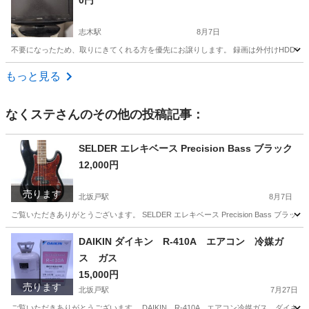
0円
志木駅
8月7日
不要になったため、取りにきてくれる方を優先にお譲りします。 録画は外付けHDDで
埼玉
志木市
志木駅
テレビ
14インチ
もっと見る
なくステ
さんのその他の投稿記事：
SELDER エレキベース Precision Bass ブラック
12,000円
売ります
北坂戸駅
8月7日
ご覧いただきありがとうございます。 SELDER エレキベース Precision Bass ブ
埼玉
坂戸市
北坂戸駅
弦楽器、ギター
DAIKIN ダイキン R-410A エアコン 冷媒ガ
ス ガス
15,000円
売ります
北坂戸駅
7月27日
ご覧いただきありがとうございます。 DAIKIN R-410A エアコン冷媒ガス ダイキン