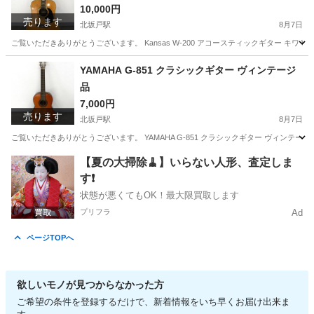
10,000円
売ります
北坂戸駅
8月7日
ご覧いただきありがとうございます。 Kansas W-200 アコースティックギター キワ
埼玉
坂戸市
北坂戸駅
弦楽器、ギター
YAMAHA G-851 クラシックギター ヴィンテージ
品
7,000円
売ります
北坂戸駅
8月7日
ご覧いただきありがとうございます。 YAMAHA G-851 クラシックギター ヴィンテー
埼玉
坂戸市
北坂戸駅
弦楽器、ギター
【夏の大掃除🧹】いらない人形、査定しま
す❗️
状態が悪くてもOK！最大限買取します
プリフラ
Ad
ページTOPへ
欲しいモノが見つからなかった方
ご希望の条件を登録するだけで、新着情報をいち早くお届け出来ま