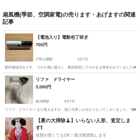
扇風機(季節、空調家電)の売ります・あげますの関連
記事
【電池入り】電動包丁研ぎ
700円
戸田公園駅
8月7日
動作確認済みです。 コロナ禍に購入し、数回使用してそのまま保管されていました。
埼玉
戸田市
戸田公園駅
生活家電
リファ ドライヤー
3,000円
南与野駅
8月7日
リファ ドライヤー まだ使えますが、急に冷房しか出なくなってしまいました。 保証書
埼玉
さいたま市
南与野駅
美容家電
リファ
【夏の大掃除🧹】いらない人形、査定しま
す❗️
状態が悪くてもOK！最大限買取します