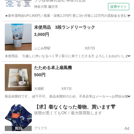
フジ技研株式会社 神奈川支店
神奈川県 藤沢市
提携サイト
★新年度時給UP1,900円／残業・深夜2,375円 更に3か月毎に12万円の奨励金を含む
神奈川
藤沢市
その他
未使用品 3段ランドリーラック
3,000円
ふじみ野駅
8月7日
未使用品 引越しに伴いなるべく早く取りに来てくださる方 よろしくおねがいします
埼玉
ふじみ野市
ふじみ野駅
生活家電
ランドリー
たためる卓上扇風機
500円
大袋駅
8月7日
新品未開封です。 値下不可。 新品未開封のため、不具合等はメーカーへお問合せ願い
埼玉
越谷市
大袋駅
季節、空調家電
【求】着なくなった着物、買います👘
状態が悪くてもOK！最大限買取します
プリフラ
Ad