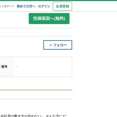
初めての方へ
ログイン
会員登録
 ジモティー
投稿画面へ(無料)
＋ フォロー
備考
-
未経験から始められる配送スタッフ募集！ 「今よりもっと収入を増やしたい」 「一人で気楽に働きたい」 「会社員の働き方が合わない」 そんな方にピッタリのお仕事です。 ======================================== 未経験からスタートした先輩スタッフが9割👍 ======================================== 最初の研修は、助手席に乗るだけ！配送が初めての方でも安心して始められます。 経験や学歴は一切問いません。 普通免許（AT限定可）があればスタート可能です！ 週5日稼働の場合は月収45万円を目指せる案件です。 副業・Wワーク希望の方は週3日だけの勤務もOK！ ………………………………………………… ▶︎このお仕事のポイント 🔷 頑張った分だけ収入アップ！スタッフの8割は月収45万円以上 🔷 普通免許だけで応募OK 🔷 未経験歓迎 🔷 一人で仕事ができる 🔷 配達が終われば直帰OK（可能なら記載） 🔷 丁寧な研修あり ………………………………………………… ▶︎報酬 【配送単価】 日給換算：23,400円程度 ＝月収例＝＝＝＝ A.フル稼働（月22日） →約51万円 B.週3稼働（月12日） →約28万円程度 ＝＝＝＝＝＝＝＝ ………………………………………………… ▶︎勤務日 【フルタイム】 ◯火曜日〜土曜日 【副業・Wワーク希望】 ◯月・土・日だけの勤務も歓迎 ………………………………………………… ▶︎求める方 ・普通免許（AT限定可） ・未経験歓迎 ・学歴不問 ・20代〜60代活躍中 ・一人で黙々と働きたい方 ・しっかり稼ぎたい方 ………………………………………………… 異業種からの転職者も多数活躍中！ 「少し気になる」という方も大歓迎！ まずは仕事内容だけ聞いてみたいというお問い合わせもOKです。 応募＝面接ではありませんので、お気軽にご連絡ください😊