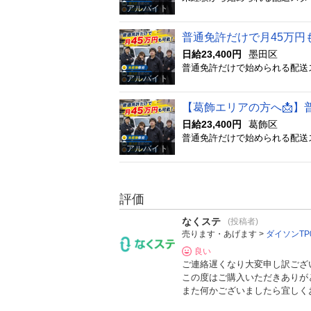
アルバイト
普通免許だけで月45万円
日給23,400円
墨田区
アルバイト
【葛飾エリアの方へ📩】普
日給23,400円
葛飾区
アルバイト
評価
なくステ
(投稿者)
売ります・あげます >
ダイソンTP
良い
ご連絡遅くなり大変申し訳ござ
この度はご購入いただきありが
また何かございましたら宜しく