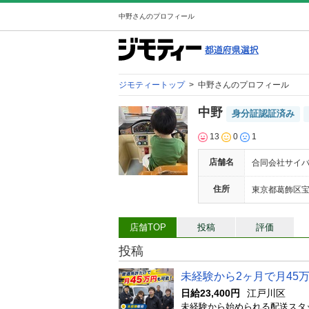
中野さんのプロフィール
ジモティートップ
>
中野さんのプロフィール
中野
身分証認証済み
13
0
1
店舗名
合同会社サイ
住所
東京都葛飾区宝町
店舗TOP
投稿
評価
投稿
未経験から2ヶ月で月45
日給23,400円
江戸川区