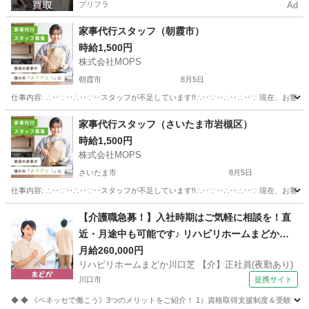
プリフラ
Ad
家事代行スタッフ（朝霞市）
時給1,500円
株式会社MOPS
朝霞市
8月5日
仕事内容: ∴‥∵‥∴‥∵‥スタッフが不足しています!!∴‥∵‥∴‥∴‥∵ 現在、お客
埼玉
朝霞市
ホームヘルパー
スタッフ
家事代行スタッフ（さいたま市岩槻区）
時給1,500円
株式会社MOPS
さいたま市
8月5日
仕事内容: ∴‥∵‥∴‥∵‥スタッフが不足しています!!∴‥∵‥∴‥∴‥∵ 現在、お客
埼玉
さいたま市
福祉
スタッフ
【介護職急募！】入社時期はご気軽に相談を！直
近・月途中も可能です♪ リハビリホームまどか川
口芝 【介】正社員(夜勤あり) 老人介護施設スタッ
月給260,000円
リハビリホームまどか川口芝 【介】正社員(夜勤あり)
フ
川口市
提携サイト
◆ ◆ 《ベネッセで働こう》3つのメリットをご紹介！ 1）資格取得支援制度＆受験・研修