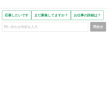
応募したいです
まだ募集してますか？
お仕事の詳細は？
問合せ
初めての方へ
利用規約
プライバシーポリシー
プライバシー・ステートメント
健全化に資する運用方針
お問い合わせ
運営会社
サイトマップ
ご利用ガイド
フリーワードで探す
PC版で表示
都道府県選択
特定商取引法の表示
利用者情報の外部送信について