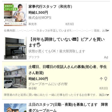
埼玉
川口市
介護
家事代行スタッフ（和光市）
時給1,500円
株式会社MOPS
和光市
8月3日
仕事内容: ∴‥∵‥∴‥∵‥スタッフが不足しています!!∴‥∵‥∴‥∴‥∵ 現在、お客
埼玉
和光市
ホームヘルパー
スタッフ
【何年も調律していない🎹】ピアノを買い
ます🖐️
状態が悪くてもOK！最大限買取します
プリフラ
Ad
土曜日、日曜日の世話人さんの募集(初心者、学生
さん歓迎)
時給1,300円
グループホームにいざの智
保谷駅
8月2日
障害者の方と近所に買い物に出たり 一緒に行事を行ったりするお仕事です。 施設のお仕事
埼玉
新座市
保谷駅
その他
世話人
土日のスタッフ(日勤・夜勤)を募集してます 障害
者グループホーム