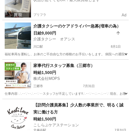
プリフラ
Ad
介護タクシーのケアドライバー急募(増車の為）
日給9,000円
介護タクシー オアシス
川口駅
8月1日
福祉車両を運転し、お体のご不自由な方の移動のお手伝いをします。 病院への通院や転院
埼玉
川口市
川口駅
その他
介護タクシー
家事代行スタッフ募集（三郷市）
時給1,500円
株式会社MOPS
三郷市
7月31日
仕事内容: ∴‥∵‥∴‥∵‥スタッフが不足しています!!∴‥∵‥∴‥∴‥∵ 現在、お客
埼玉
三郷市
ホームヘルパー
スタッフ
【訪問介護員募集】少人数の事業所で、明るく誠
実に働ける方
時給1,500円
こしらぶケアステーション
北越谷駅
7月31日