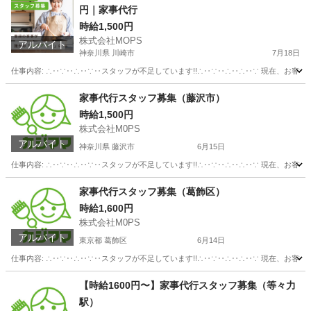
円｜家事代行
時給1,500円
株式会社MOPS
アルバイト
神奈川県 川崎市
7月18日
仕事内容: ∴‥∵‥∴‥∵‥スタッフが不足しています!!∴‥∵‥∴‥∴‥∵ 現在、お客
神奈川
川崎市
介護
時給
家事代行スタッフ募集（藤沢市）
時給1,500円
株式会社M0PS
アルバイト
神奈川県 藤沢市
6月15日
仕事内容: ∴‥∵‥∴‥∵‥スタッフが不足しています!!∴‥∵‥∴‥∴‥∵ 現在、お客
神奈川
藤沢市
その他
スタッフ
家事代行スタッフ募集（葛飾区）
時給1,600円
株式会社M0PS
アルバイト
東京都 葛飾区
6月14日
仕事内容: ∴‥∵‥∴‥∵‥スタッフが不足しています!!∴‥∵‥∴‥∴‥∵ 現在、お客
東京
葛飾区
その他
スタッフ
【時給1600円〜】家事代行スタッフ募集（等々力
駅）