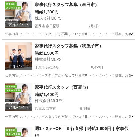
神奈川
藤沢市
藤沢駅
その他
スタッフ
家事代行スタッフ募集（春日市）
時給1,300円
株式会社M0PS
アルバイト
福岡県 春日原駅
7月1日
仕事内容: ∴‥∵‥∴‥∵‥スタッフが不足しています!!∴‥∵‥∴‥∴‥∵ 現在、お客
福岡
春日市
春日原駅
その他
スタッフ
家事代行スタッフ募集（我孫子市）
時給1,500円
株式会社M0PS
アルバイト
千葉県 我孫子駅
6月23日
仕事内容: ∴‥∵‥∴‥∵‥スタッフが不足しています!!∴‥∵‥∴‥∴‥∵ 現在、お客
千葉
我孫子市
我孫子駅
その他
スタッフ
家事代行スタッフ（西宮市）
時給1,400円
株式会社MOPS
アルバイト
兵庫県 西宮市
8月5日
仕事内容: ∴‥∵‥∴‥∵‥スタッフが不足しています!!∴‥∵‥∴‥∴‥∵ 現在、お客
兵庫
西宮市
ホームヘルパー
スタッフ
週1・2h〜OK｜直行直帰｜時給1,600円｜家事代
行