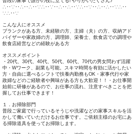
普段の家事で誰かの役に立てる! やりがいたくさん♪

∴‥∵‥∴‥∴‥∵∴‥∵‥∴‥∴‥∵∴‥∵‥∴‥∴‥∵∴‥
∵∴‥∵

こんな人にオススメ

ブランクがある方、未経験の方、主婦（夫）の方、収納アド
バイザーや家政婦の方、調理師、栄養士、飲食店での調理や
飲食店経営などの経験がある方

オススメポイント

・20代、30代、40代、50代、60代、70代の男女問わず活躍
中・Wワーク、副業も可能。スキマ時間を有効に活かしたい
方・自由に選べるシフトで扶養内勤務もOK・家事代行や家
政婦などのご経験者や興味がある方も大歓迎！！・お仕事開
始前に研修があるので、お仕事の流れ、注意すべきことを把
握してお仕事できます！

１．お掃除部門

普段ご家庭で行っているそうじや洗濯などの家事スキルを活
かして働いていただけるお仕事です。ご依頼主様のお宅にあ
る掃除道具を使ってお掃除します。
