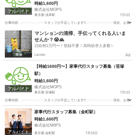
時給1,600円
株式会社MOPS
アルバイト
東京都 浅草駅
7月1日
仕事内容: ∴‥∵‥∴‥∵‥スタッフが不足しています!!∴‥∵‥∴‥∴‥∵ 現在、お客
東京
台東区
浅草駅
ホームヘルパー
スタッフ
マンションの清掃、手伝ってくれる人いま
せんか？😭🙏
日給例1万円〜 / 登録不要！高時給求人多数✨
Lacotto
Ad
【時給1600円〜】家事代行スタッフ募集（笹塚
駅）
時給1,600円
株式会社MOPS
アルバイト
東京都 笹塚駅
7月1日
仕事内容: ∴‥∵‥∴‥∵‥スタッフが不足しています!!∴‥∵‥∴‥∴‥∵ 現在、お客
東京
渋谷区
笹塚駅
ホームヘルパー
スタッフ
家事代行スタッフ募集（金町駅）
時給1,600円
株式会社M0PS
アルバイト
東京都 金町駅
7月15日