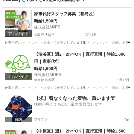
家事代行スタッフ募集（都島区）
時給1,500円
株式会社M0PS
アルバイト
大阪府 大阪市
7月16日
仕事内容: ∴‥∵‥∴‥∵‥スタッフが不足しています!!∴‥∵‥∴‥∴‥∵ 現在、お客
大阪
大阪市
ホームヘルパー
スタッフ
【渋谷区】週2・2h〜OK｜直行直帰｜時給1,600
円｜家事代行
時給1,600円
株式会社MOPS
アルバイト
東京都 渋谷区
7月17日
仕事内容: ∴‥∵‥∴‥∵‥スタッフが不足しています!!∴‥∵‥∴‥∴‥∵ 現在、お客
東京
渋谷区
飲食
時給
【求】着なくなった着物、買います👘
状態が悪くてもOK！最大限買取します
プリフラ
Ad
【中原区】週1・2h〜OK｜直行直帰｜時給1,500