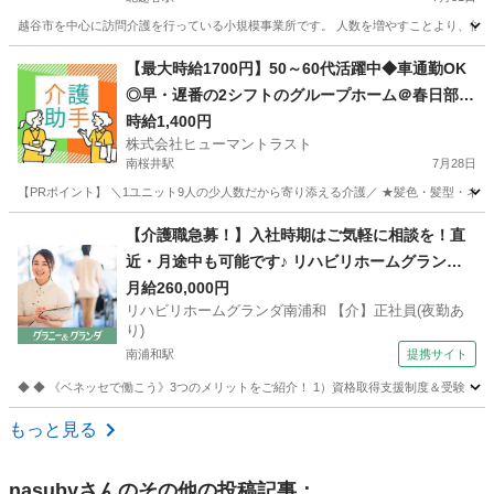
越谷市を中心に訪問介護を行っている小規模事業所です。 人数を増やすことより、信頼関
埼玉
越谷市
北越谷駅
訪問介護
介助
【最大時給1700円】50～60代活躍中◆車通勤OK
◎早・遅番の2シフトのグループホーム＠春日部(E
S1W-3334_1)
時給1,400円
株式会社ヒューマントラスト
南桜井駅
7月28日
【PRポイント】 ＼1ユニット9人の少人数だから寄り添える介護／ ★髪色・髪型・ネイル
埼玉
春日部市
南桜井駅
介護
【介護職急募！】入社時期はご気軽に相談を！直
近・月途中も可能です♪ リハビリホームグランダ
南浦和 【介】正社員(夜勤あり) 老人介護施設スタ
月給260,000円
リハビリホームグランダ南浦和 【介】正社員(夜勤あ
ッフ
り)
南浦和駅
提携サイト
◆ ◆ 《ベネッセで働こう》3つのメリットをご紹介！ 1）資格取得支援制度＆受験・研修
埼玉
川口市
南浦和駅
介護
もっと見る
nasuby
さんのその他の投稿記事：