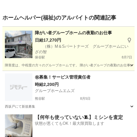
ホームヘルパー(福祉)のアルバイトの関連記事
障がい者グループホームの夜勤のお仕事
日給17,270円
（株）M＆Sパートナーズ グループホームにい
ざの智
保谷駅
8月7日
障害度は、中程度の方々のグループホームです。 障がい者グループの夜勤のお仕事になり
埼玉
新座市
保谷駅
その他
障がい者
㊗️募集！サービス管理責任者
時給2,200円
グループホームエムズ
熊谷駅
8月5日
西坂戸にて新規募集
埼玉
熊谷市
熊谷駅
介護福祉士
【何年も使っていない🧵】ミシンを査定
状態が悪くてもOK！最大限買取します