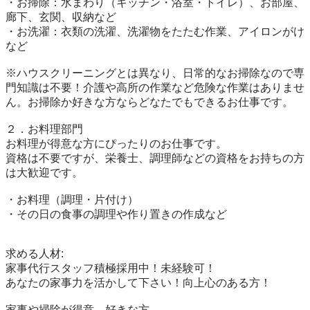
・お掃除：水まわり（キッチン・浴室・トイレ）、お部屋、
廊下、玄関、収納など

・お洗濯：衣類の洗濯、洗濯物をたたむ作業、アイロンがけ
など

※ハウスクリーニングとは異なり、日常的なお掃除なので専
門知識は不要！介護や高所の作業など危険な作業はありませ
ん。お掃除か好きな方ならどなたでもできるお仕事です。

２．お料理部門

お料理が得意な方にぴったりのお仕事です。

資格は不要ですが、栄養士、調理師などの資格をお持ちの方
は大歓迎です。

・お料理（調理・片付け）

・その日の食事の調理や作り置きの作成など

求める人材:

家事代行スタッフ積極採用中！未経験可！

あなたの家事力を活かして下さい！向上心のある方！

家事や掃除が得意、好きな方
