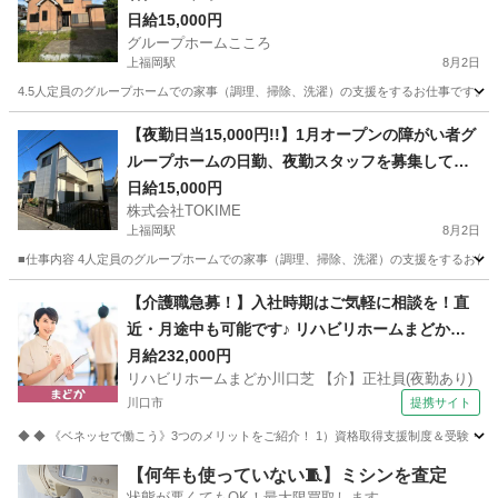
日給15,000円
グループホームこころ
上福岡駅
8月2日
4.5人定員のグループホームでの家事（調理、掃除、洗濯）の支援をするお仕事です。 
埼玉
ふじみ野市
上福岡駅
福祉
【夜勤日当15,000円!!】1月オープンの障がい者グ
ループホームの日勤、夜勤スタッフを募集してい
ます
日給15,000円
株式会社TOKIME
上福岡駅
8月2日
■仕事内容 4人定員のグループホームでの家事（調理、掃除、洗濯）の支援をするお仕事
埼玉
ふじみ野市
上福岡駅
福祉
【介護職急募！】入社時期はご気軽に相談を！直
近・月途中も可能です♪ リハビリホームまどか川
口芝 【介】正社員(夜勤あり) 老人介護施設スタッ
月給232,000円
リハビリホームまどか川口芝 【介】正社員(夜勤あり)
フ
川口市
提携サイト
◆ ◆ 《ベネッセで働こう》3つのメリットをご紹介！ 1）資格取得支援制度＆受験・研修
埼玉
川口市
介護
【何年も使っていない🧵】ミシンを査定
状態が悪くてもOK！最大限買取します