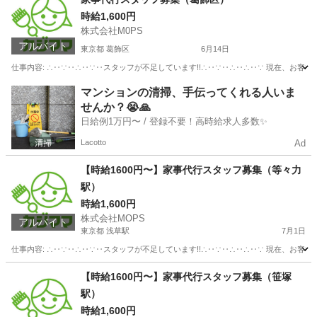
時給1,600円
株式会社M0PS
アルバイト
東京都 葛飾区
6月14日
仕事内容: ∴‥∵‥∴‥∵‥スタッフが不足しています!!∴‥∵‥∴‥∴‥∵ 現在、お客
東京
葛飾区
その他
スタッフ
マンションの清掃、手伝ってくれる人いま
せんか？😭🙏
日給例1万円〜 / 登録不要！高時給求人多数✨
Lacotto
Ad
【時給1600円〜】家事代行スタッフ募集（等々力
駅）
時給1,600円
株式会社MOPS
アルバイト
東京都 浅草駅
7月1日
仕事内容: ∴‥∵‥∴‥∵‥スタッフが不足しています!!∴‥∵‥∴‥∴‥∵ 現在、お客
東京
台東区
浅草駅
ホームヘルパー
スタッフ
【時給1600円〜】家事代行スタッフ募集（笹塚
駅）
時給1,600円