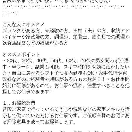
普段の家事で誰かの役に立てる! やりがいたくさん♪

∴‥∵‥∴‥∴‥∵∴‥∵‥∴‥∴‥∵∴‥∵‥∴‥∴‥∵∴‥
∵∴‥∵

こんな人にオススメ

ブランクがある方、未経験の方、主婦（夫）の方、収納アド
バイザーや家政婦の方、調理師、栄養士、飲食店での調理や
飲食店経営などの経験がある方

オススメポイント

・20代、30代、40代、50代、60代、70代の男女問わず活躍
中・Wワーク、副業も可能。スキマ時間を有効に活かしたい
方・自由に選べるシフトで扶養内勤務もOK・家事代行や家
政婦などのご経験者や興味がある方も大歓迎！！・お仕事開
始前に研修があるので、お仕事の流れ、注意すべきことを把
握してお仕事できます！

１．お掃除部門

普段ご家庭で行っているそうじや洗濯などの家事スキルを活
かして働いていただけるお仕事です。ご依頼主様のお宅にあ
る掃除道具を使ってお掃除します。
