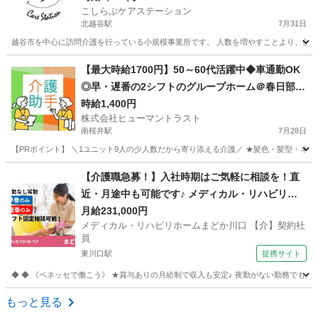
こしらぶケアステーション
北越谷駅
7月31日
越谷市を中心に訪問介護を行っている小規模事業所です。 人数を増やすことより、信頼関
埼玉
越谷市
北越谷駅
訪問介護
介助
【最大時給1700円】50～60代活躍中◆車通勤OK
◎早・遅番の2シフトのグループホーム＠春日部(E
S1W-3334_1)
時給1,400円
株式会社ヒューマントラスト
南桜井駅
7月28日
【PRポイント】 ＼1ユニット9人の少人数だから寄り添える介護／ ★髪色・髪型・ネイル
埼玉
春日部市
南桜井駅
介護
【介護職急募！】入社時期はご気軽に相談を！直
近・月途中も可能です♪ メディカル・リハビリホ
ームまどか川口 【介】契約社員 老人介護施設スタ
月給231,000円
メディカル・リハビリホームまどか川口 【介】契約社
ッフ
員
東川口駅
提携サイト
◆ ◆ 《ベネッセで働こう》 ★賞与ありの月給制で収入も安定♪ 夜勤がない勤務でも月
埼玉
川口市
東川口駅
介護
もっと見る