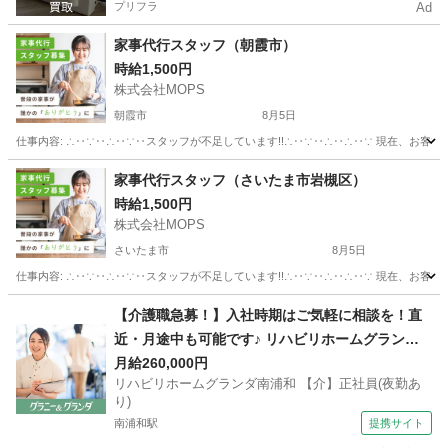
プリフラ
Ad
家事代行スタッフ（朝霞市）
時給1,500円
株式会社MOPS
朝霞市
8月5日
仕事内容: ∴‥∵‥∴‥∵‥スタッフが不足しています!!∴‥∵‥∴‥∴‥∵ 現在、お客
埼玉
朝霞市
ホームヘルパー
スタッフ
家事代行スタッフ（さいたま市岩槻区）
時給1,500円
株式会社MOPS
さいたま市
8月5日
仕事内容: ∴‥∵‥∴‥∵‥スタッフが不足しています!!∴‥∵‥∴‥∴‥∵ 現在、お客
埼玉
さいたま市
福祉
スタッフ
【介護職急募！】入社時期はご気軽に相談を！直
近・月途中も可能です♪ リハビリホームグランダ
南浦和 【介】正社員(夜勤あり) 老人介護施設スタ
月給260,000円
リハビリホームグランダ南浦和 【介】正社員(夜勤あ
ッフ
り)
南浦和駅
提携サイト