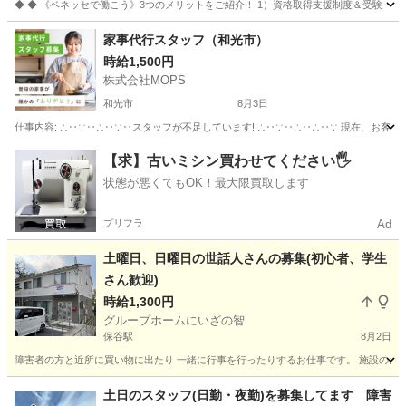
◆ ◆ 《ベネッセで働こう》3つのメリットをご紹介！ 1）資格取得支援制度＆受験・研修
埼玉
川口市
南浦和駅
介護
家事代行スタッフ（和光市）
時給1,500円
株式会社MOPS
和光市
8月3日
仕事内容: ∴‥∵‥∴‥∵‥スタッフが不足しています!!∴‥∵‥∴‥∴‥∵ 現在、お客
埼玉
和光市
ホームヘルパー
スタッフ
【求】古いミシン買わせてください🖐️
状態が悪くてもOK！最大限買取します
プリフラ
Ad
土曜日、日曜日の世話人さんの募集(初心者、学生
さん歓迎)
時給1,300円
グループホームにいざの智
保谷駅
8月2日
障害者の方と近所に買い物に出たり 一緒に行事を行ったりするお仕事です。 施設のお仕事
埼玉
新座市
保谷駅
その他
世話人
土日のスタッフ(日勤・夜勤)を募集してます 障害