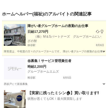
ホームヘルパー(福祉)のアルバイトの関連記事
障がい者グループホームの夜勤のお仕事
日給17,270円
（株）M＆Sパートナーズ グループホームにい
ざの智
保谷駅
8月6日
障害度は、中程度の方々のグループホームです。 障がい者グループの夜勤のお仕事になり
埼玉
新座市
保谷駅
その他
障がい者
㊗️募集！サービス管理責任者
時給2,200円
グループホームエムズ
熊谷駅
8月5日
西坂戸にて新規募集
埼玉
熊谷市
熊谷駅
介護福祉士
【実家に残ったミシン🏠】買い取ります❗️
状態が悪くてもOK！最大限買取します