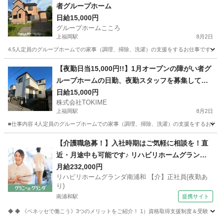
者グループホーム
日給15,000円
グループホームこころ
上福岡駅
8月2日
4.5人定員のグループホームでの家事（調理、掃除、洗濯）の支援をするお仕事です。 
埼玉
ふじみ野市
上福岡駅
福祉
【夜勤日当15,000円!!】1月オープンの障がい者グ
ループホームの日勤、夜勤スタッフを募集してい
ます
日給15,000円
株式会社TOKIME
上福岡駅
8月2日
■仕事内容 4人定員のグループホームでの家事（調理、掃除、洗濯）の支援をするお仕事
埼玉
ふじみ野市
上福岡駅
福祉
【介護職急募！】入社時期はご気軽に相談を！直
近・月途中も可能です♪ リハビリホームグランダ
南浦和 【介】正社員(夜勤あり) 老人介護施設スタ
月給232,000円
リハビリホームグランダ南浦和 【介】正社員(夜勤あ
ッフ
り)
南浦和駅
提携サイト
◆ ◆ 《ベネッセで働こう》3つのメリットをご紹介！ 1）資格取得支援制度＆受験・研修