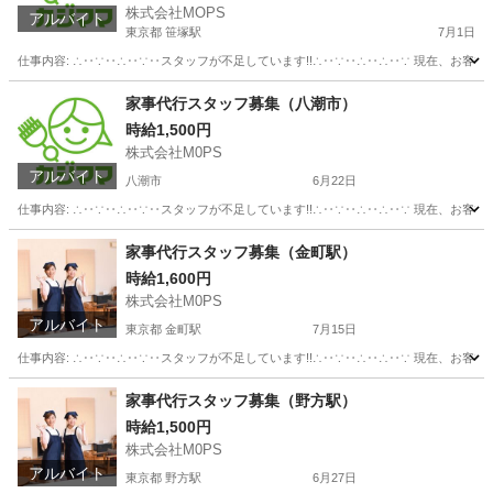
株式会社MOPS
アルバイト
東京都 笹塚駅
7月1日
仕事内容: ∴‥∵‥∴‥∵‥スタッフが不足しています!!∴‥∵‥∴‥∴‥∵ 現在、お客
東京
渋谷区
笹塚駅
ホームヘルパー
スタッフ
家事代行スタッフ募集（八潮市）
時給1,500円
株式会社M0PS
アルバイト
八潮市
6月22日
仕事内容: ∴‥∵‥∴‥∵‥スタッフが不足しています!!∴‥∵‥∴‥∴‥∵ 現在、お客
埼玉
八潮市
ホームヘルパー
スタッフ
家事代行スタッフ募集（金町駅）
時給1,600円
株式会社M0PS
アルバイト
東京都 金町駅
7月15日
仕事内容: ∴‥∵‥∴‥∵‥スタッフが不足しています!!∴‥∵‥∴‥∴‥∵ 現在、お客
東京
葛飾区
金町駅
その他
スタッフ
家事代行スタッフ募集（野方駅）
時給1,500円
株式会社M0PS
アルバイト
東京都 野方駅
6月27日