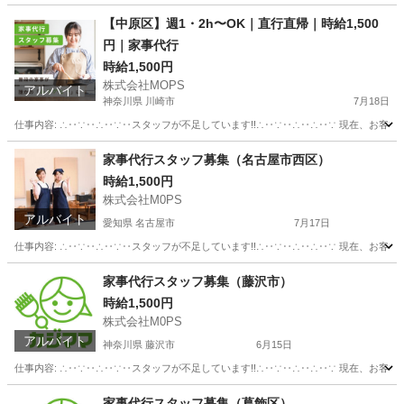
【中原区】週1・2h〜OK｜直行直帰｜時給1,500
円｜家事代行
時給1,500円
株式会社MOPS
アルバイト
神奈川県 川崎市
7月18日
仕事内容: ∴‥∵‥∴‥∵‥スタッフが不足しています!!∴‥∵‥∴‥∴‥∵ 現在、お客
神奈川
川崎市
介護
時給
家事代行スタッフ募集（名古屋市西区）
時給1,500円
株式会社M0PS
アルバイト
愛知県 名古屋市
7月17日
仕事内容: ∴‥∵‥∴‥∵‥スタッフが不足しています!!∴‥∵‥∴‥∴‥∵ 現在、お客
愛知
名古屋市
ホームヘルパー
スタッフ
家事代行スタッフ募集（藤沢市）
時給1,500円
株式会社M0PS
アルバイト
神奈川県 藤沢市
6月15日
仕事内容: ∴‥∵‥∴‥∵‥スタッフが不足しています!!∴‥∵‥∴‥∴‥∵ 現在、お客
神奈川
藤沢市
その他
スタッフ
家事代行スタッフ募集（葛飾区）