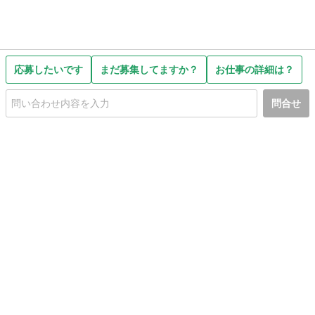
応募したいです
まだ募集してますか？
お仕事の詳細は？
問合せ
初めての方へ
利用規約
プライバシーポリシー
プライバシー・ステートメント
健全化に資する運用方針
お問い合わせ
運営会社
サイトマップ
ご利用ガイド
フリーワードで探す
PC版で表示
都道府県選択