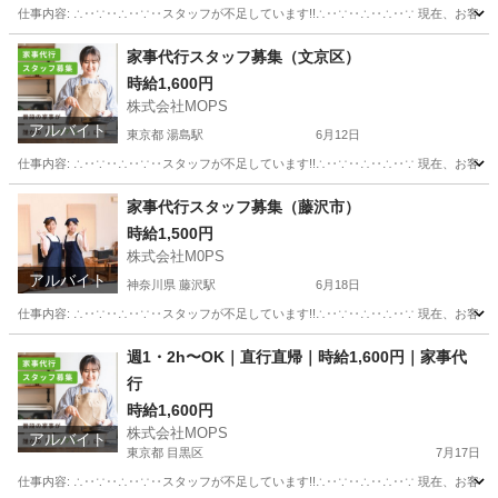
仕事内容: ∴‥∵‥∴‥∵‥スタッフが不足しています!!∴‥∵‥∴‥∴‥∵ 現在、お客
東京
中野区
野方駅
その他
スタッフ
家事代行スタッフ募集（文京区）
時給1,600円
株式会社MOPS
アルバイト
東京都 湯島駅
6月12日
仕事内容: ∴‥∵‥∴‥∵‥スタッフが不足しています!!∴‥∵‥∴‥∴‥∵ 現在、お客
東京
文京区
湯島駅
その他
スタッフ
家事代行スタッフ募集（藤沢市）
時給1,500円
株式会社M0PS
アルバイト
神奈川県 藤沢駅
6月18日
仕事内容: ∴‥∵‥∴‥∵‥スタッフが不足しています!!∴‥∵‥∴‥∴‥∵ 現在、お客
神奈川
藤沢市
藤沢駅
その他
スタッフ
週1・2h〜OK｜直行直帰｜時給1,600円｜家事代
行
時給1,600円
株式会社MOPS
アルバイト
東京都 目黒区
7月17日
仕事内容: ∴‥∵‥∴‥∵‥スタッフが不足しています!!∴‥∵‥∴‥∴‥∵ 現在、お客