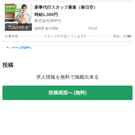
東京
目黒区
美容師
時給
家事代行スタッフ募集（春日市）
時給1,300円
株式会社M0PS
アルバイト
福岡県 春日原駅
7月1日
仕事内容: ∴‥∵‥∴‥∵‥スタッフが不足しています!!∴‥∵‥∴‥∴‥∵ 現在、お客
福岡
春日市
春日原駅
その他
スタッフ
ページTOPへ
投稿
求人情報を無料で掲載出来る
投稿画面へ (無料)