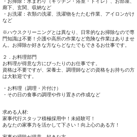
・お掃除：水まわり（キッチン・浴室・トイレ）、お部屋、
廊下、玄関、収納など

・お洗濯：衣類の洗濯、洗濯物をたたむ作業、アイロンがけ
など

※ハウスクリーニングとは異なり、日常的なお掃除なので専
門知識は不要！介護や高所の作業など危険な作業はありませ
ん。お掃除か好きな方ならどなたでもできるお仕事です。

２．お料理部門

お料理が得意な方にぴったりのお仕事です。

資格は不要ですが、栄養士、調理師などの資格をお持ちの方
は大歓迎です。

・お料理（調理・片付け）

・その日の食事の調理や作り置きの作成など

求める人材:

家事代行スタッフ積極採用中！未経験可！

あなたの家事力を活かして下さい！向上心のある方！

家事や掃除が得意、好きな方
