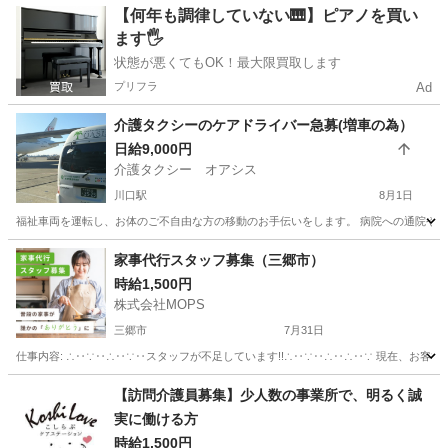
埼玉
川口市
南浦和駅
介護
【何年も調律していない🎹】ピアノを買い
ます🖐️
状態が悪くてもOK！最大限買取します
プリフラ
Ad
介護タクシーのケアドライバー急募(増車の為）
日給9,000円
介護タクシー オアシス
川口駅
8月1日
福祉車両を運転し、お体のご不自由な方の移動のお手伝いをします。 病院への通院や転院
埼玉
川口市
川口駅
その他
介護タクシー
家事代行スタッフ募集（三郷市）
時給1,500円
株式会社MOPS
三郷市
7月31日
仕事内容: ∴‥∵‥∴‥∵‥スタッフが不足しています!!∴‥∵‥∴‥∴‥∵ 現在、お客
埼玉
三郷市
ホームヘルパー
スタッフ
【訪問介護員募集】少人数の事業所で、明るく誠
実に働ける方
時給1,500円