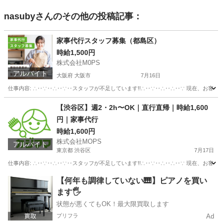
nasuby
さんのその他の投稿記事：
家事代行スタッフ募集（都島区）
時給1,500円
株式会社M0PS
アルバイト
大阪府 大阪市
7月16日
仕事内容: ∴‥∵‥∴‥∵‥スタッフが不足しています!!∴‥∵‥∴‥∴‥∵ 現在、お客
大阪
大阪市
ホームヘルパー
スタッフ
【渋谷区】週2・2h〜OK｜直行直帰｜時給1,600
円｜家事代行
時給1,600円
株式会社MOPS
アルバイト
東京都 渋谷区
7月17日
仕事内容: ∴‥∵‥∴‥∵‥スタッフが不足しています!!∴‥∵‥∴‥∴‥∵ 現在、お客
東京
渋谷区
飲食
時給
【何年も調律していない🎹】ピアノを買い
ます🖐️
状態が悪くてもOK！最大限買取します
プリフラ
Ad