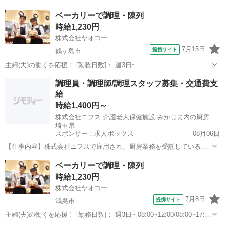
■SUBWAY 草加ヴァリエ店 埼玉県草加市高砂2-5-25 草加ヴァリエ
埼玉
草加市
パン
ベーカリーで調理・陳列
1 1階 ■アルバイト、パート ■履歴書不要、主婦・主夫歓迎、フリー
時給1,230円
ター歓迎、...
株式会社ヤオコー
7月15日
提携サイト
鶴ヶ島市
主婦(夫)の働くを応援！ [勤務日数]： 週3日~
08:00~17:00/08:00~12:00/13:00~17:00 [勤務地・最寄駅]： 埼玉県鶴ヶ
埼玉
鶴ヶ島市
パン
調理員・調理師/調理スタッフ募集・交通費支
島市大字鶴ヶ丘340番地1 ヤオコー 鶴ヶ島店 ＜株式会社ヤオ...
給
時給1,400円～
株式会社ニフス 介護老人保健施設 みかじま内の厨房
埼玉県
スポンサー：求人ボックス
08月06日
【仕事内容】株式会社ニフスで雇用され、厨房業務を受託している施
設で就業していただきます。 下記のお仕事をお任せします。 調理(10
アルバイト・パート
ベーカリーで調理・陳列
食～20食) ・栄養士の立てた献立に沿っての調理 ・盛付け ・配膳、下
時給1,230円
膳 ・食器の洗浄 ・厨房の清掃...
株式会社ヤオコー
7月8日
提携サイト
鴻巣市
主婦(夫)の働くを応援！ [勤務日数]： 週3日~ 08:00~12:00/08:00~17:00
[勤務地・最寄駅]： 埼玉県鴻巣市逆川2丁目216 ヤオコー 鴻巣逆川