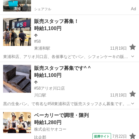
Ad
シェアフル
販売スタッフ募集！
時給1,100円
#58
東浦和駅
11月19日
東浦和店、アリオ川口店、各催事などでパン、シフォンケーキの販売
です。 メディアでも多数ご紹介頂いてます黒の生食パン始め、美味し
埼玉
さいたま市
東浦和駅
パン
スタッフ
販売スタッフ募集です^ ^
く食べて健康に！をテーマにしたおしゃれなパン屋さんです。
時給1,100円
#58アリオ川口店
川口駅
11月19日
黒の生食パン。で有名な#58東浦和店で販売スタッフさん募集です。5
名採用予定です♪明るく元気なあなたからのご応募お待ちしております
埼玉
川口市
川口駅
パン
スタッフ
ベーカリーで調理・陳列
^ ^ 川口アリオ店内での販売のお仕事です。
時給1,280円
株式会社ヤオコー
7月22日
提携サイト
比企郡