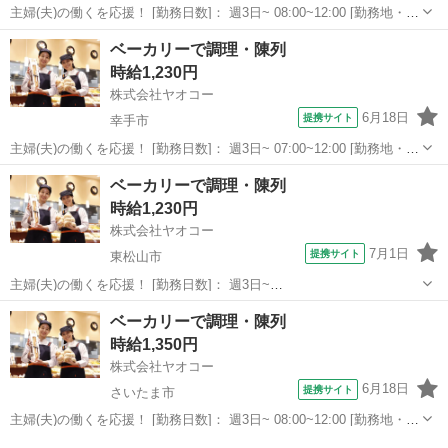
主婦(夫)の働くを応援！ [勤務日数]： 週3日~ 08:00~12:00 [勤務地・最
寄駅]： 埼玉県さいたま市緑区三室1220-1 ヤオコー 浦和三室店 ＜
埼玉
さいたま市
パン
ベーカリーで調理・陳列
株式会社ヤオコー＞ 浦和駅バス20分 [職種名]：ベーカ...
時給1,230円
株式会社ヤオコー
6月18日
提携サイト
幸手市
主婦(夫)の働くを応援！ [勤務日数]： 週3日~ 07:00~12:00 [勤務地・最
寄駅]： 埼玉県幸手市幸手154番地1 ヤオコー 幸手店 ＜株式会社ヤ
埼玉
幸手市
パン
ベーカリーで調理・陳列
オコー＞ 幸手駅徒歩21分 [職種名]：ベーカリースタッフ...
時給1,230円
株式会社ヤオコー
7月1日
提携サイト
東松山市
主婦(夫)の働くを応援！ [勤務日数]： 週3日~
07:00~16:00/07:00~11:00/12:00~16:00 [勤務地・最寄駅]： 埼玉県東松
埼玉
東松山市
パン
ベーカリーで調理・陳列
山市新宿町17番地1 ヤオコー 東松山新宿町店 ＜株式会社ヤオ...
時給1,350円
株式会社ヤオコー
6月18日
提携サイト
さいたま市
主婦(夫)の働くを応援！ [勤務日数]： 週3日~ 08:00~12:00 [勤務地・最
寄駅]： 埼玉県さいたま市岩槻区美園東2丁目17番地13 ヤオコー 浦和
埼玉
さいたま市
パン