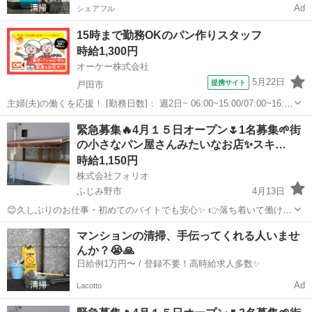
Ad
シェアフル
15時まで勤務OKのパン作りスタッフ
時給1,300円
オーケー株式会社
5月22日
提携サイト
戸田市
主婦(夫)の働くを応援！ [勤務日数]： 週2日~ 06:00~15:00/07:00~16:00
月/火/水/木/金/土/日 などから選べます [勤務地・最寄駅]： 埼玉県戸田
埼玉
戸田市
パン
緊急募集🔥4月１５日オープン🌷1名募集🌱街
市笹目北町 ２-１９ オーケー株式会社 北...
の小さなパン屋さんみたいなお店✨スキ…
時給1,150円
株式会社フォリオ
ふじみ野市
4月13日
😊久しぶりのお仕事・初めてのバイトでも安心✨ 👉落ち着いて働ける
お店です🍴 ✨週2日〜OK 家庭と両立しやすい😊 シフトは相談ベース
埼玉
ふじみ野市
パン
オープニング
マンションの清掃、手伝ってくれる人いませ
で柔軟に調整できます◎ ￣￣￣￣￣￣￣￣￣￣￣￣￣￣￣￣ 💡こんな
んか？😭🙏
お店です ...
日給例1万円〜 / 登録不要！高時給求人多数✨
Ad
Lacotto