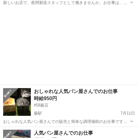
新しいお店で、夜間製造スタッフとして働きませんか。お仕事は、パ
ン製造です。工場もお店も新規オープンです。 試用期間1200円からス
埼玉
さいたま市
東浦和駅
パン
スタッフ
タートで随時昇給します。 今回は販製造で10名募集します^_^
おしゃれな人気パン屋さんでのお仕事
時給950円
#58蕨店
蕨駅
7月11日
おしゃれな人気パン屋さんでの販売と簡単な調理補助のお仕事です。
シフト制で週2回からでも大丈夫です^_^明るく楽しいパン屋さんで一
埼玉
蕨市
蕨駅
パン
人気パン屋さんでのお仕事
緒に楽しんじゃいましょう^_^