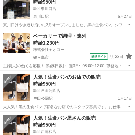
時給950円
#58 東川口店
東川口駅
6月27日
東川口けやき通り沿いに3月オープンしました、黒の生食パン。シフォ
ンケーキで有名なパン屋さんでのお仕事です。8:00〜18:00の間でシフ
埼玉
川口市
東川口駅
パン
ベーカリーで調理・陳列
ト制です。たくさんのお客様に囲まれて笑顔でお仕事、いかがですか
時給1,230円
^_^
株式会社ヤオコー
7月22日
提携サイト
鶴ヶ島市
主婦(夫)の働くを応援！ [勤務日数]： 週3日~ 08:00~12:00 [勤務地・最
寄駅]： 埼玉県鶴ヶ島市大字藤金852番地1 ヤオコー 若葉駅西口店
埼玉
鶴ヶ島市
パン
人気！生食パンのお店での販売
＜株式会社ヤオコー＞ 若葉駅 [職種名]：ベーカリースタッ...
時給950円
#58 戸田公園店
戸田公園駅
1月17日
大人気！黒の生食パンで有名なお店でのスタッフ募集です。お仕事は
販売です。週2回からOK！フリーターさん、主婦さん、学生さん、男
埼玉
戸田市
戸田公園駅
パン
人気！生食パン屋さんの販売
女問わず。 明るく元気なら大丈夫です。メニューも2種類なのでとて
時給950円
も簡単です。6月オープンしたばかり...
#58 西浦和店