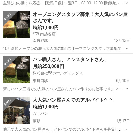
主婦(夫)の働くを応援！ [勤務日数]： 週3日~ 08:00~12:00 [勤務地・最
寄駅]： 埼玉県さいたま市緑区三室1220-1 ヤオコー 浦和三室店 ＜
埼玉
さいたま市
パン
オープニングスタッフ募集！大人気のパン屋
株式会社ヤオコー＞ 浦和駅バス20分 [職種名]：ベーカ...
さんです。
時給1,000円
#58 南越谷店
南越谷駅
12月13日
10月新規オープンの地元大人気の#58のオープニングスタッフ募集で
す。南越谷駅、新越谷駅前の小さなお店。販売のお仕事です。 試用期
埼玉
越谷市
南越谷駅
パン
スタッフ
パン職人さん、アシスタントさん。
間950円スタートで随時昇給します。 今回8名採用予定です^_^
月給250,000円
株式会社58ホールディングス
東川口駅
6月10日
新しいパン工場での人気のパン屋さんのパン作りのお仕事です。２種
類の食パンのみの製造です。 パン製造経験者歓迎。未経験者でも大丈
埼玉
川口市
東川口駅
パン
大人気パン屋さんでのアルバイト^_^
夫です。 お問合せは09035771778オチダまでお気軽に。 皆様のご連絡
時給1,000円
お待ちしております。
ガトパン
蕨駅
1月17日
地元で大人気のパン屋さん、ガトパンでのアルバイトさんを募集して