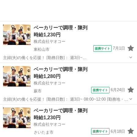
ベーカリーで調理・陳列
時給1,230円
株式会社ヤオコー
7月1日
提携サイト
東松山市
主婦(夫)の働くを応援！ [勤務日数]： 週3日~
07:00~16:00/07:00~11:00/12:00~16:00 [勤務地・最寄駅]： 埼玉県東松
埼玉
東松山市
パン
ベーカリーで調理・陳列
山市新宿町17番地1 ヤオコー 東松山新宿町店 ＜株式会社ヤオ...
時給1,280円
株式会社ヤオコー
6月24日
提携サイト
蕨市
主婦(夫)の働くを応援！ [勤務日数]： 週3日~ 08:00~12:00 [勤務地・最
寄駅]： 埼玉県蕨市南町1丁目5番15 ヤオコー 蕨南町店 ＜株式会社
埼玉
蕨市
パン
ベーカリーで調理・陳列
ヤオコー＞ 蕨駅徒歩10分 [職種名]：ベーカリースタッフ...
時給1,230円
株式会社ヤオコー
6月18日
提携サイト
さいたま市