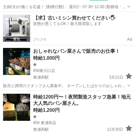
主婦(夫)の働くを応援！ [勤務日数]： 週3日~ 07:30~12:00 [勤務地・最
寄駅]： 埼玉県比企郡嵐山町平沢土地区画整理地内31街区10 ヤオコ
埼玉
比企郡
パン
【求】古いミシン買わせてください🖐️
ー 嵐山バイパス店 ＜株式会社ヤオコー＞ 武蔵嵐山駅徒歩15分...
状態が悪くてもOK！最大限買取します
Ad
プリフラ
おしゃれなパン屋さんで販売のお仕事！
時給1,000円
#58東川口店
東浦和駅
3月21日
販売と調理のスタッフさん募集中。 オープンしたばかりのおしゃれな
パン屋さんです。 黒の生食パン。で有名な#58東浦和です。 とにかく
埼玉
さいたま市
東浦和駅
パン
スタッフ
時給1200円〜！夜間製造スタッフ急募！地元
明るく元気なスタッフさん、集まれー！
大人気のパン屋さん。
時給1,200円
#58 東浦和店
東浦和駅
12月30日