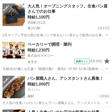
ます。4月から働けるあなた！ご応募お待ちしてます^_^黒の生食パ
埼玉
川口市
蕨駅
パン
スタッフ
大人気！オープニングスタッフ。生食パン屋
ン。とシフォンケーキが大人気で明るく活気のあるお店です。スタッ
さんでのお仕事
フ全員がまだ新人さんですのでお気軽に。。。
時給1,100円
#58東川口店
東川口駅
1月17日
2月オープン予定の黒の生食パンで有名なパン屋さんで販売のお仕事で
す。オープニングスタッフですのでみんなスタートは一緒です。綺麗
埼玉
川口市
東川口駅
パン
ベーカリーで調理・陳列
なお店です。お客様との笑顔の絶えないお店であなたの元気を発揮し
時給1,230円
て下さい^ ^ 担当オチダ09035...
株式会社ヤオコー
6月18日
提携サイト
幸手市
主婦(夫)の働くを応援！ [勤務日数]： 週3日~ 07:00~12:00 [勤務地・最
寄駅]： 埼玉県幸手市幸手154番地1 ヤオコー 幸手店 ＜株式会社ヤ
埼玉
幸手市
パン
パン屋職人さん、アシスタントさん募集！
オコー＞ 幸手駅徒歩21分 [職種名]：ベーカリースタッフ...
時給1,000円
ガトパン
蕨駅
1月6日
大人気の生食パンのパン屋さんでパン屋職人さん、アシスタントさん
を募集します！小さな工事ですが、毎日たくさんのパン屋を作ってま
埼玉
蕨市
蕨駅
パン