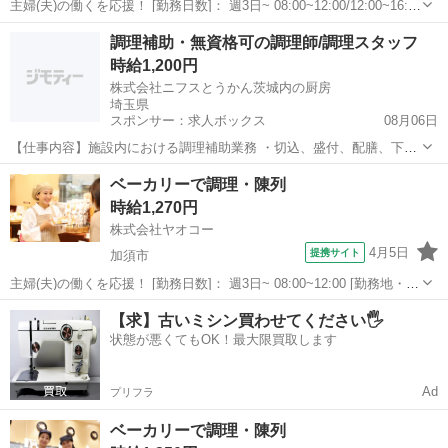
主婦(夫)の働くを応援！ [勤務日数]： 週3日~ 08:00~12:00/12:00~16:00
[勤務地・最寄駅]： 埼玉県入間市大字仏子785-1 ヤオコー 入間仏子
埼玉
入間市
パン
調理補助・無資格可の調理師/調理スタッフ
店 ＜株式会社ヤオコー＞ 仏子駅徒歩5分 [...
時給1,200円
株式会社ニフスとうかん茨城内の厨房
埼玉県
スポンサー：求人ボックス
08月06日
【仕事内容】施設内における調理補助業務 ・切込、盛付、配膳、下
膳、食器等の洗浄など 株式会社ニフスで雇用し、厨房業務を受託して
アルバイト・パート
ベーカリーで調理・陳列
いる施設で就業していただきます。 従事すべき業務の変更の範囲:会社
時給1,270円
の定める業務 就業の場所の変更の範囲:...
株式会社ヤオコー
4月5日
提携サイト
加須市
主婦(夫)の働くを応援！ [勤務日数]： 週3日~ 08:00~12:00 [勤務地・最
寄駅]： 埼玉県加須市大門町20番58号 ヤオコー 草加松原店 ＜株式
埼玉
加須市
パン
【求】古いミシン買わせてください🖐️
会社ヤオコー＞ 獨協大学前(草加松原)駅徒歩7分 [職種名...
状態が悪くてもOK！最大限買取します
Ad
プリフラ
ベーカリーで調理・陳列