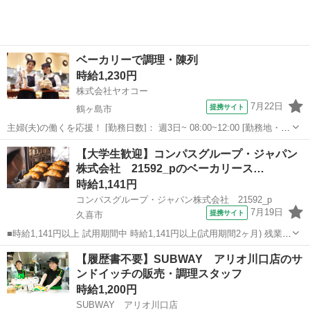
ベーカリーで調理・陳列
時給1,230円
株式会社ヤオコー
7月22日
提携サイト
鶴ヶ島市
主婦(夫)の働くを応援！ [勤務日数]： 週3日~ 08:00~12:00 [勤務地・最
寄駅]： 埼玉県鶴ヶ島市大字藤金852番地1 ヤオコー 若葉駅西口店
埼玉
鶴ヶ島市
パン
【大学生歓迎】コンパスグループ・ジャパン
＜株式会社ヤオコー＞ 若葉駅 [職種名]：ベーカリースタッ...
株式会社 21592_pのベーカリース…
時給1,141円
コンパスグループ・ジャパン株式会社 21592_p
7月19日
提携サイト
久喜市
■時給1,141円以上 試用期間中 時給1,141円以上(試用期間2ヶ月) 残業が
発生した場合、残業代を1分単位で別途支給します。 ■ファイントゥデ
埼玉
久喜市
パン
【履歴書不要】SUBWAY アリオ川口店のサ
イインダストリーズ （埼玉県久喜市清久町5番） ■アルバイト、パー
ンドイッチの販売・調理スタッフ
ト ■...
時給1,200円
SUBWAY アリオ川口店