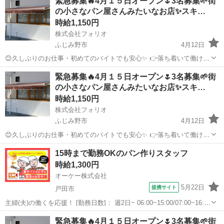
緊急募集🔥4月１５日オープン🌷3名募集🌱街
の小さなパン屋さんみたいなお店✨スキ…
時給1,150円
株式会社フォリオ
ふじみ野市
4月12日
😊久しぶりのお仕事・初めてのバイトでも安心✨ 👉落ち着いて働ける
お店です🍴 ✨週2日〜OK 家庭と両立しやすい😊 シフトは相談ベース
埼玉
ふじみ野市
パン
オープニング
緊急募集🔥4月１５日オープン🌷3名募集🌱街
で柔軟に調整できます◎ ￣￣￣￣￣￣￣￣￣￣￣￣￣￣￣￣ 💡こんな
の小さなパン屋さんみたいなお店✨スキ…
お店です ...
時給1,150円
株式会社フォリオ
ふじみ野市
4月12日
😊久しぶりのお仕事・初めてのバイトでも安心✨ 👉落ち着いて働ける
お店です🍴 ✨週2日〜OK 家庭と両立しやすい😊 シフトは相談ベース
埼玉
ふじみ野市
パン
オープニング
15時まで勤務OKのパン作りスタッフ
で柔軟に調整できます◎ ￣￣￣￣￣￣￣￣￣￣￣￣￣￣￣￣ 💡こんな
時給1,300円
お店です ...
オーケー株式会社
5月22日
提携サイト
戸田市
主婦(夫)の働くを応援！ [勤務日数]： 週2日~ 06:00~15:00/07:00~16:00
月/火/水/木/金/土/日 などから選べます [勤務地・最寄駅]： 埼玉県戸田
埼玉
戸田市
パン
緊急募集🔥4月１５日オープン🌷3名募集🌱街
市笹目北町 ２-１９ オーケー株式会社 北...