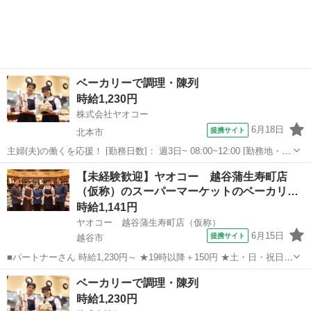
美園店 ＜株式会社ヤオコー＞ 浦和美園駅徒歩20分 [職...
ベーカリーで調理・陳列
時給1,230円
株式会社ヤオコー
6月18日
提携サイト
北本市
主婦(夫)の働くを応援！ [勤務日数]： 週3日~ 08:00~12:00 [勤務地・最
寄駅]： 埼玉県北本市中央4-45-2 ヤオコー 北本中央 ＜株式会社ヤオ
埼玉
北本市
パン
【未経験歓迎】ヤオコー 越谷蒲生寿町店
コー＞ 北本駅徒歩3分 [職種名]：ベーカリースタッフ...
（仮称）のスーパーマーケットのベーカリ
ー…
時給1,141円
ヤオコー 越谷蒲生寿町店（仮称）
6月15日
提携サイト
越谷市
■パートナーさん 時給1,230円～ ★19時以降＋150円 ★土・日・祝日＋
100円 ★賞与年2回あり ■アルバイトさん 週3日～OK 時給1,141円～
埼玉
越谷市
パン
ベーカリーで調理・陳列
★19時以降＋100円 ★日・祝日＋150円 ■埼玉県越谷市...
時給1,230円