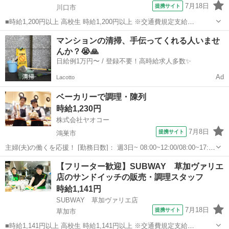
7月18日
提携サイト
川口市
■時給1,200円以上 高校生 時給1,200円以上 ※交通費規定支給
■SUBWAY アリオ川口店 埼玉県川口市埼玉県川口市並木元町1-79
埼玉
川口市
パン
マンションの清掃、手伝ってくれる人いませ
アリオ川口 1階 ■アルバイト、パート ■履歴書不要、主婦・主夫歓迎、
んか？😭🙏
フリータ...
日給例1万円〜 / 登録不要！高時給求人多数✨
Ad
Lacotto
ベーカリーで調理・陳列
時給1,230円
株式会社ヤオコー
7月8日
提携サイト
鴻巣市
主婦(夫)の働くを応援！ [勤務日数]： 週3日~ 08:00~12:00/08:00~17:00
[勤務地・最寄駅]： 埼玉県鴻巣市逆川2丁目216 ヤオコー 鴻巣逆川
埼玉
鴻巣市
パン
【フリーター歓迎】SUBWAY 草加ヴァリエ
店 ＜株式会社ヤオコー＞ 鴻巣駅徒歩10分 [...
店のサンドイッチの販売・調理スタッフ
時給1,141円
SUBWAY 草加ヴァリエ店
7月18日
提携サイト
草加市
■時給1,141円以上 高校生 時給1,141円以上 ※交通費規定支給