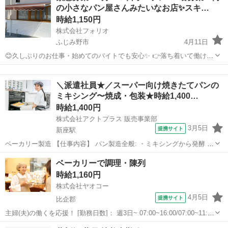
の小さなパン屋さんみたいなお店✨スキ…
時給1,150円
株式会社フォリオ
ふじみ野市
4月11日
😊久しぶりのお仕事・始めてのバイトでも安心✨ 👉落ち着いて働ける
お店です🍴 ✨週2〜OK 家庭と両立しやすい😊 シフトは相談ベースで
埼玉
ふじみ野市
パン
オープニング
柔軟に調整できます ￣￣￣￣￣￣￣￣￣￣￣￣￣￣￣￣ 💡こんなお店
＼派遣社員★／スーパー向け焼きたてパンの
です ...
ミキシング〜焼成・包装★時給1,400…
時給1,400円
株式会社アクトプラス 販売事業部
3月5日
提携サイト
新座駅
ベーカリー製造 【仕事内容】 パン製造全般: ・ミキシングから発酵 ・
成形 ・焼成(トッピングなど) ・包装 ・仕分け ・店内美化等 ★お店の
埼玉
新座駅
パン
ベーカリーで調理・陳列
情報★ 高級食材からPB商品まで 幅広いラインナップが魅力的*゜☆ 本
時給1,160円
当に...
株式会社ヤオコー
4月5日
提携サイト
比企郡
主婦(夫)の働くを応援！ [勤務日数]： 週3日~ 07:00~16:00/07:00~11:00
[勤務地・最寄駅]： 埼玉県比企郡滑川町月の輪一丁目4番地1 ヤオコ
埼玉
比企郡
パン