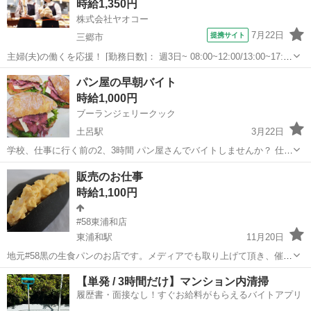
時給1,350円
株式会社ヤオコー
7月22日
提携サイト
三郷市
主婦(夫)の働くを応援！ [勤務日数]： 週3日~ 08:00~12:00/13:00~17:00
[勤務地・最寄駅]： 埼玉県三郷市中央1丁目4番地20 ヤオコー 三郷中
埼玉
三郷市
パン
パン屋の早朝バイト
央店 ＜株式会社ヤオコー＞ 三郷中央駅徒歩3分...
時給1,000円
ブーランジェリークック
土呂駅
3月22日
学校、仕事に行く前の2、3時間 パン屋さんでバイトしませんか？ 仕事
内容:主に、製造補助 開店前のパンの陳列などを お手伝いしてもらい
埼玉
さいたま市
土呂駅
パン
販売のお仕事
ます。 時間:5:00-7:00 一度お店にお電話お願い...
時給1,100円
#58東浦和店
東浦和駅
11月20日
地元#58黒の生食パンのお店です。メディアでも取り上げて頂き、催事
イベント等でも大盛況です。 明るく元気な販売スタッフさん5名募集
埼玉
さいたま市
東浦和駅
パン
【単発 / 3時間だけ】マンション内清掃
します。未経験でも大丈夫^ ^楽しくお仕事しましょう^ ^
履歴書・面接なし！すぐお給料がもらえるバイトアプリ