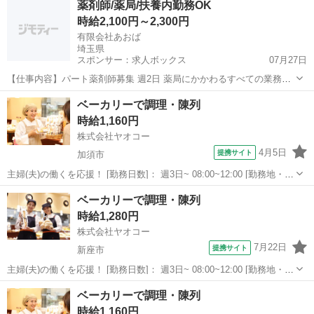
薬剤師/薬局/扶養内勤務OK
ー つきのわ駅前店 ＜株式会社ヤオコー＞ つきのわ...
時給2,100円～2,300円
有限会社あおば
埼玉県
スポンサー：求人ボックス
07月27日
【仕事内容】パート薬剤師募集 週2日 薬局にかかわるすべての業務
【経験・資格】管理者経験:不要 他に必要とする技術:不要 薬剤師:薬剤
アルバイト・パート
ベーカリーで調理・陳列
師免許 【給与】時給 2100円 2300円 【求人番号】548096_1 【勤務
時給1,160円
地】さいたま...
株式会社ヤオコー
4月5日
提携サイト
加須市
主婦(夫)の働くを応援！ [勤務日数]： 週3日~ 08:00~12:00 [勤務地・最
寄駅]： 埼玉県加須市大門町20番58号 ヤオコー 加須店 ＜株式会社
埼玉
加須市
パン
ベーカリーで調理・陳列
ヤオコー＞ 加須駅徒歩16分 [職種名]：ベーカリースタッ...
時給1,280円
株式会社ヤオコー
7月22日
提携サイト
新座市
主婦(夫)の働くを応援！ [勤務日数]： 週3日~ 08:00~12:00 [勤務地・最
寄駅]： 埼玉県新座市栗原一丁目14番22号 ヤオコー 新座栗原店 ＜
埼玉
新座市
パン
ベーカリーで調理・陳列
株式会社ヤオコー＞ ひばりケ丘(東京都)駅徒歩18分 [職...
時給1,160円