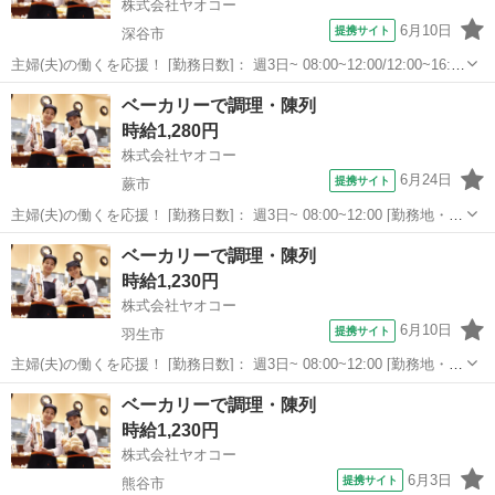
株式会社ヤオコー
6月10日
提携サイト
深谷市
主婦(夫)の働くを応援！ [勤務日数]： 週3日~ 08:00~12:00/12:00~16:00
[勤務地・最寄駅]： 埼玉県深谷市大字上野台3028-1 ヤオコー 深谷上
埼玉
深谷市
パン
ベーカリーで調理・陳列
野台店 ＜株式会社ヤオコー＞ 深谷駅徒歩12...
時給1,280円
株式会社ヤオコー
6月24日
提携サイト
蕨市
主婦(夫)の働くを応援！ [勤務日数]： 週3日~ 08:00~12:00 [勤務地・最
寄駅]： 埼玉県蕨市南町1丁目5番15 ヤオコー 蕨南町店 ＜株式会社
埼玉
蕨市
パン
ベーカリーで調理・陳列
ヤオコー＞ 蕨駅徒歩10分 [職種名]：ベーカリースタッフ...
時給1,230円
株式会社ヤオコー
6月10日
提携サイト
羽生市
主婦(夫)の働くを応援！ [勤務日数]： 週3日~ 08:00~12:00 [勤務地・最
寄駅]： 埼玉県羽生市南4-255 ヤオコー 羽生店 ＜株式会社ヤオコー
埼玉
羽生市
パン
ベーカリーで調理・陳列
＞ 羽生駅徒歩15分 [職種名]：ベーカリースタッフ ...
時給1,230円
株式会社ヤオコー
6月3日
提携サイト
熊谷市