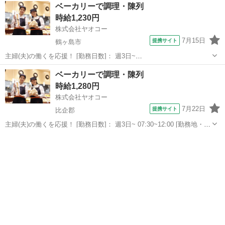
埼玉
三郷市
パン
ベーカリーで調理・陳列
央店 ＜株式会社ヤオコー＞ 三郷中央駅徒歩3分...
時給1,230円
株式会社ヤオコー
7月15日
提携サイト
鶴ヶ島市
主婦(夫)の働くを応援！ [勤務日数]： 週3日~
08:00~17:00/08:00~12:00/13:00~17:00 [勤務地・最寄駅]： 埼玉県鶴ヶ
埼玉
鶴ヶ島市
パン
ベーカリーで調理・陳列
島市大字鶴ヶ丘340番地1 ヤオコー 鶴ヶ島店 ＜株式会社ヤオ...
時給1,280円
株式会社ヤオコー
7月22日
提携サイト
比企郡
主婦(夫)の働くを応援！ [勤務日数]： 週3日~ 07:30~12:00 [勤務地・最
寄駅]： 埼玉県比企郡嵐山町平沢土地区画整理地内31街区10 ヤオコ
埼玉
比企郡
パン
ー 嵐山バイパス店 ＜株式会社ヤオコー＞ 武蔵嵐山駅徒歩15分...