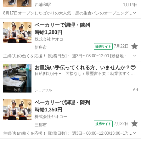
西浦和駅
1月14日
8月17日オープンしたばかりの大人気！黒の生食パンのオープニングス
タッフ募集です！メニューは2種類、販売のみのお仕事です。西浦和駅
埼玉
さいたま市
西浦和駅
パン
ベーカリーで調理・陳列
改札出て5秒！おしゃれな人気パン屋さんです。 週2回からOK！ フリ
時給1,280円
ーターさん、主婦さん、学生...
株式会社ヤオコー
7月22日
提携サイト
新座市
主婦(夫)の働くを応援！ [勤務日数]： 週3日~ 08:00~12:00 [勤務地・最
寄駅]： 埼玉県新座市栗原一丁目14番22号 ヤオコー 新座栗原店 ＜
埼玉
新座市
パン
お皿洗い手伝ってくれる方、いませんか？🥹
株式会社ヤオコー＞ ひばりケ丘(東京都)駅徒歩18分 [職...
日給例1万円〜 面接なし / 履歴書不要！就業後すぐに
お給料がもらえる✨
Ad
シェアフル
ベーカリーで調理・陳列
時給1,350円
株式会社ヤオコー
7月22日
提携サイト
三郷市
主婦(夫)の働くを応援！ [勤務日数]： 週3日~ 08:00~12:00/13:00~17:00
[勤務地・最寄駅]： 埼玉県三郷市中央1丁目4番地20 ヤオコー 三郷中