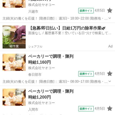
株式会社ヤオコー
4月5日
提携サイト
川越市
主婦(夫)の働くを応援！ [勤務日数]： 週3日~ 18:00~22:00 [勤務地・最
寄駅]： 埼玉県川越市藤間218-3 ヤオコー 川越藤間店 ＜株式会社ヤ
埼玉
川越市
パン
【急募/即日払い】日給1万円の除草作業🌿
オコー＞ 新河岸駅徒歩20分 [職種名]：ベーカリースタ...
面接なし / 履歴書不要！空いている日づけで検索して即
日はたらける✨
Ad
シェアフル
ベーカリーで調理・陳列
時給1,160円
株式会社ヤオコー
4月5日
提携サイト
春日部市
主婦(夫)の働くを応援！ [勤務日数]： 週3日~ 08:00~17:00 [勤務地・最
寄駅]： 埼玉県春日部市大衾496-14 ヤオコー 南桜井店 ＜株式会社
埼玉
春日部市
パン
ベーカリーで調理・陳列
ヤオコー＞ 南桜井駅 [職種名]：ベーカリースタッフ ...
時給1,200円
株式会社ヤオコー
4月5日
提携サイト
入間市