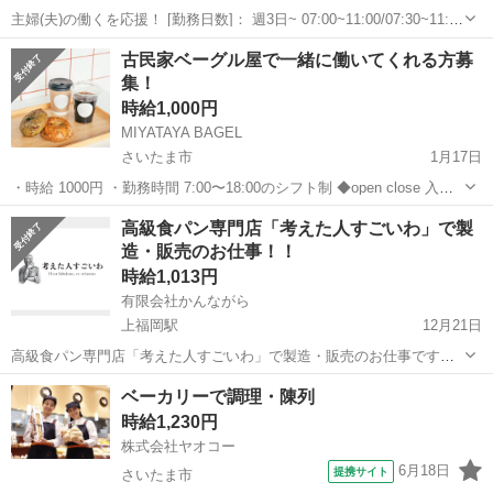
主婦(夫)の働くを応援！ [勤務日数]： 週3日~ 07:00~11:00/07:30~11:30
[勤務地・最寄駅]： 埼玉県熊谷市箱田1丁目14番1号 ヤオコー 熊谷箱
埼玉
熊谷市
パン
古民家ベーグル屋で一緒に働いてくれる方募
田店 ＜株式会社ヤオコー＞ 熊谷駅徒歩1分 ...
集！
時給1,000円
MIYATAYA BAGEL
さいたま市
1月17日
・時給 1000円 ・勤務時間 7:00〜18:00のシフト制 ◆open close 入れ
る方歓迎 週3日/5h勤務 など ・休憩時間 勤務時間に応じて、法定の
埼玉
さいたま市
パン
地元
高級食パン専門店「考えた人すごいわ」で製
休憩時間 ・店舗営業時間 11:00〜16:...
造・販売のお仕事！！
時給1,013円
有限会社かんながら
上福岡駅
12月21日
高級食パン専門店「考えた人すごいわ」で製造・販売のお仕事です。
【主な仕事内容】 製造ーパンの製造(粉から製造します) 販売ー接客・
埼玉
ふじみ野市
上福岡駅
パン
東武東上線
ベーカリーで調理・陳列
販売 未経験でも大丈夫です！！ ●アピールポイント パンが好きな...
時給1,230円
株式会社ヤオコー
6月18日
提携サイト
さいたま市