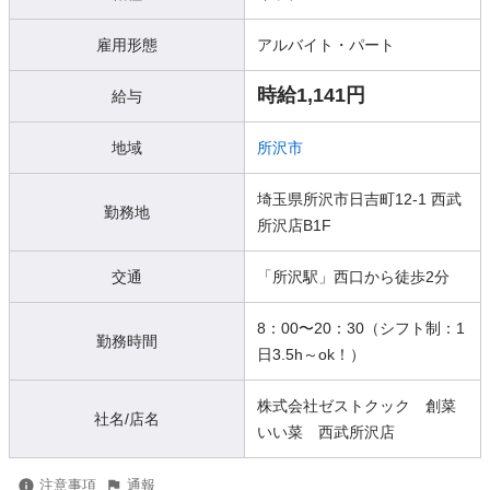
雇用形態
アルバイト・パート
時給1,141円
給与
地域
所沢市
埼玉県所沢市日吉町12-1 西武
勤務地
所沢店B1F
交通
「所沢駅」西口から徒歩2分
8：00〜20：30（シフト制：1
勤務時間
日3.5h～ok！）
株式会社ゼストクック 創菜
社名/店名
いい菜 西武所沢店
注意事項
通報