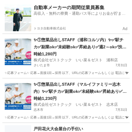
埼玉
川越市
その他
自動車メーカーの期間従業員募集
高収入・無料の寮費・通勤バス等によりお金が貯まり
やすい環境
トヨタ自動車株式会社
Ad
✨①惣菜品出しSTAFF（浦和コルソ内）✨✅駅チ
カ✅副業ok✅未経験ok✅昇給あり✅週2～ok✅扶養
内ok
時給1,280円
株式会社ゼストクック いい菜＆ゼスト 浦和店
さいたま市
7月31日
✨応募フォーム✨ 応募→面接1回→採用 以下、URLの応募フォームもしくは 電話にて「求人応募希望」の旨、
埼玉
さいたま市
キッチン
スタッフ
✨①惣菜品出しSTAFF（マルイファミリー志木
内）✨✅駅チカ✅副業ok✅未経験ok✅昇給あり✅週
2～ok✅扶養内ok
時給1,230円
株式会社ゼストクック いい菜＆ゼスト 志木店
志木市
7月31日
✨応募フォーム✨ 応募→面接1回→採用 以下、URLの応募フォームもしくは 電話にて「求人応募希望」の旨
埼玉
志木市
キッチン
スタッフ
戸田花火大会屋台の手伝い