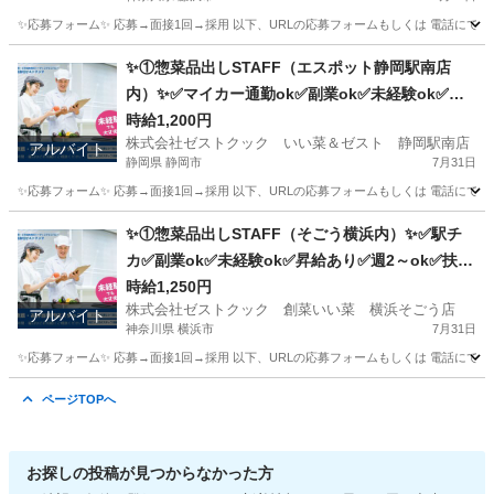
✨応募フォーム✨ 応募→面接1回→採用 以下、URLの応募フォームもしくは 電話にて「求人応募希望」の旨
神奈川
藤沢市
キッチン
スタッフ
✨①惣菜品出しSTAFF（エスポット静岡駅南店
内）✨✅マイカー通勤ok✅副業ok✅未経験ok✅扶
養内ok✅週2～ok
時給1,200円
株式会社ゼストクック いい菜＆ゼスト 静岡駅南店
アルバイト
静岡県 静岡市
7月31日
✨応募フォーム✨ 応募→面接1回→採用 以下、URLの応募フォームもしくは 電話にて「求人応募希望」の旨
静岡
静岡市
キッチン
スタッフ
✨①惣菜品出しSTAFF（そごう横浜内）✨✅駅チ
カ✅副業ok✅未経験ok✅昇給あり✅週2～ok✅扶養
内ok
時給1,250円
株式会社ゼストクック 創菜いい菜 横浜そごう店
アルバイト
神奈川県 横浜市
7月31日
✨応募フォーム✨ 応募→面接1回→採用 以下、URLの応募フォームもしくは 電話にて「求人応募希望」の旨
神奈川
横浜市
キッチン
そごう
ページTOPへ
お探しの投稿が見つからなかった方