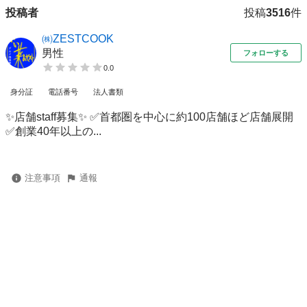
投稿者
投稿
3516
件
㈱ZESTCOOK
男性
フォローする
0.0
身分証
電話番号
法人書類
✨店舗staff募集✨ ✅首都圏を中心に約100店舗ほど店舗展開
✅創業40年以上の...
注意事項
通報