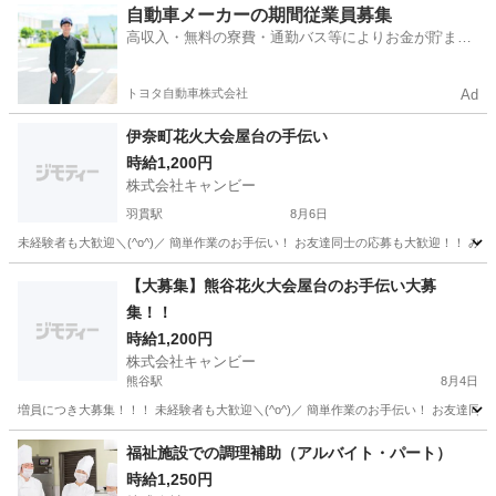
埼玉
越谷市
南越谷駅
飲食
屋台
自動車メーカーの期間従業員募集
高収入・無料の寮費・通勤バス等によりお金が貯まり
やすい環境
トヨタ自動車株式会社
Ad
伊奈町花火大会屋台の手伝い
時給1,200円
株式会社キャンビー
羽貫駅
8月6日
埼玉
北足立郡
羽貫駅
飲食
花火大会
【大募集】熊谷花火大会屋台のお手伝い大募
集！！
時給1,200円
株式会社キャンビー
熊谷駅
8月4日
埼玉
熊谷市
熊谷駅
飲食
屋台
福祉施設での調理補助（アルバイト・パート）
時給1,250円