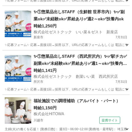
✨応募フォーム✨ 応募→面接1回→採用 以下、URLの応募フォームもしくは 電話にて「求人応募希望」の旨
埼玉
鶴ヶ島市
キッチン
スタッフ
✨①惣菜品出しSTAFF（生鮮館 世界市内）✨✅副
業ok✅未経験ok✅昇給あり✅週2～ok✅扶養内ok
時給1,250円
株式会社ゼストクック いい菜＆ゼスト 新座店
新座市
7月31日
✨応募フォーム✨ 応募→面接1回→採用 以下、URLの応募フォームもしくは 電話にて「求人応募希望」の旨
埼玉
新座市
キッチン
スタッフ
✨①惣菜品出しSTAFF（西武所沢内）✨✅駅チカ✅
副業ok✅未経験ok✅昇給あり✅週1～ok✅扶養内o
k
時給1,141円
株式会社ゼストクック 創菜いい菜 西武所沢店
所沢市
7月31日
✨応募フォーム✨ 応募→面接1回→採用 以下、URLの応募フォームもしくは 電話にて「求人応募希望」の旨
埼玉
所沢市
キッチン
スタッフ
福祉施設での調理補助（アルバイト・パート）
時給1,150円
株式会社HITOWA
川越市
提携サイト
主婦(夫)の働くを応援！ [勤務日数]： 週3日~ 06:00~12:00 [勤務地・最寄駅]： 