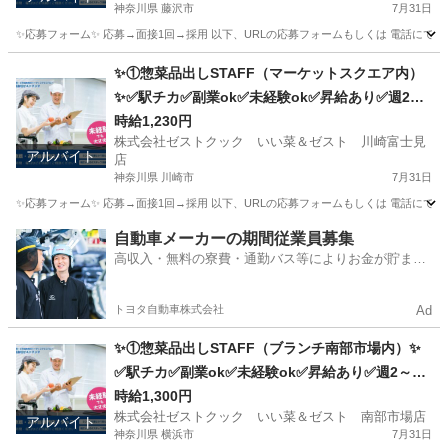
神奈川県 藤沢市
7月31日
✨応募フォーム✨ 応募→面接1回→採用 以下、URLの応募フォームもしくは 電話にて「求人応募希望」の旨、
神奈川
藤沢市
キッチン
スタッフ
✨①惣菜品出しSTAFF（マーケットスクエア内）
✨✅駅チカ✅副業ok✅未経験ok✅昇給あり✅週2～
ok✅扶養内ok
時給1,230円
株式会社ゼストクック いい菜＆ゼスト 川崎富士見
アルバイト
店
神奈川県 川崎市
7月31日
✨応募フォーム✨ 応募→面接1回→採用 以下、URLの応募フォームもしくは 電話にて「求人応募希望」の旨
神奈川
川崎市
キッチン
スタッフ
自動車メーカーの期間従業員募集
高収入・無料の寮費・通勤バス等によりお金が貯まり
やすい環境
トヨタ自動車株式会社
Ad
✨①惣菜品出しSTAFF（ブランチ南部市場内）✨
✅駅チカ✅副業ok✅未経験ok✅昇給あり✅週2～ok
✅扶養内ok
時給1,300円
株式会社ゼストクック いい菜＆ゼスト 南部市場店
アルバイト
神奈川県 横浜市
7月31日