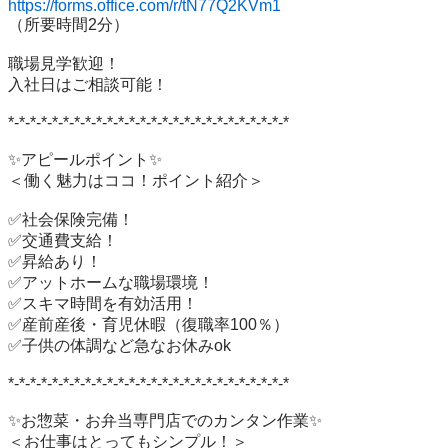
https://forms.office.com/r/tN77Q2KVm1
（所要時間2分）

職場見学歓迎！

入社日はご相談可能！

*-*-*-*-*-*-*-*-*-*-*-*-*-*-*-*-*-*-*-*-*-*-*-*-*-*

✨アピールポイント✨

＜働く魅力はココ！ポイント紹介＞

✅社会保険完備！

✅交通費支給！

✅昇給あり！

✅アットホームな職場環境！

✅スキマ時間を有効活用！

✅産前産後・育児休暇（復職率100％）

✅子供の体調など急なお休みok

*-*-*-*-*-*-*-*-*-*-*-*-*-*-*-*-*-*-*-*-*-*-*-*-*-*

✨お惣菜・お弁当専門店でのカンタン作業✨

＜お仕事はとってもシンプル！＞
