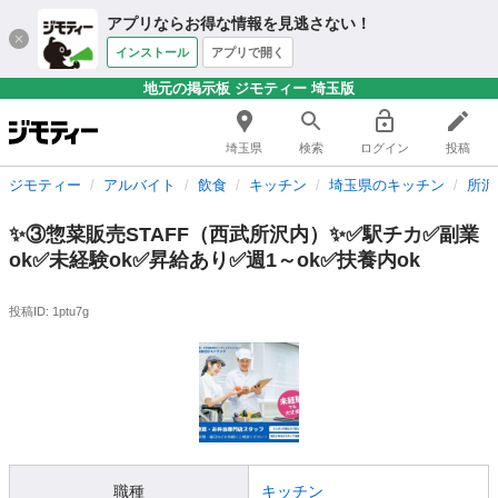
アプリならお得な情報を見逃さない！
インストール
アプリで開く
地元の掲示板 ジモティー 埼玉版
埼玉県
検索
ログイン
投稿
ジモティー
アルバイト
飲食
キッチン
埼玉県のキッチン
所沢
✨③惣菜販売STAFF（西武所沢内）✨✅駅チカ✅副業
ok✅未経験ok✅昇給あり✅週1～ok✅扶養内ok
投稿ID: 1ptu7g
職種
キッチン