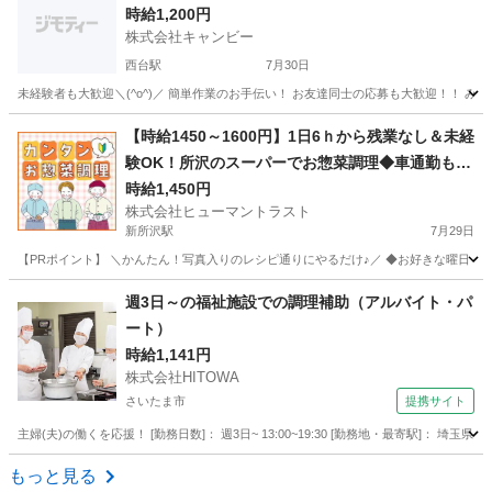
時給1,200円
株式会社キャンビー
西台駅
7月30日
埼玉
戸田市
西台駅
飲食
花火大会
【時給1450～1600円】1日6ｈから残業なし＆未経
験OK！所沢のスーパーでお惣菜調理◆車通勤も可
(W2T-1586)
時給1,450円
株式会社ヒューマントラスト
新所沢駅
7月29日
【PRポイント】 ＼かんたん！写真入りのレシピ通りにやるだけ♪／ ◆お好きな曜日・時
埼玉
所沢市
新所沢駅
キッチン
週3日～の福祉施設での調理補助（アルバイト・パ
ート）
時給1,141円
株式会社HITOWA
さいたま市
提携サイト
主婦(夫)の働くを応援！ [勤務日数]： 週3日~ 13:00~19:30 [勤務地・最寄駅]： 埼玉県
埼玉
さいたま市
その他
もっと見る