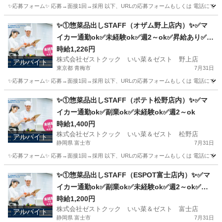
✨応募フォーム✨ 応募→面接1回→採用 以下、URLの応募フォームもしくは 電話にて「求人応募希望」の旨
神奈川
横浜市
キッチン
スタッフ
✨①惣菜品出しSTAFF（オザム野上店内）✨✅マ
イカー通勤ok✅未経験ok✅週2～ok✅昇給あり✅扶
養内ok
時給1,226円
株式会社ゼストクック いい菜＆ゼスト 野上店
アルバイト
東京都 青梅市
7月31日
✨応募フォーム✨ 応募→面接1回→採用 以下、URLの応募フォームもしくは 電話にて「求人応募希望」の旨、
東京
青梅市
キッチン
スタッフ
✨①惣菜品出しSTAFF（ポテト松野店内）✨✅マ
イカー通勤ok✅副業ok✅未経験ok✅週2～ok
時給1,400円
株式会社ゼストクック いい菜＆ゼスト 松野店
アルバイト
静岡県 富士市
7月31日
✨応募フォーム✨ 応募→面接1回→採用 以下、URLの応募フォームもしくは 電話にて「求人応募希望」の旨
静岡
富士市
キッチン
ポテト
✨①惣菜品出しSTAFF（ESPOT富士店内）✨✅マ
イカー通勤ok✅副業ok✅未経験ok✅週2～ok✅昇
給あり✅扶養内ok
時給1,200円
株式会社ゼストクック いい菜＆ゼスト 富士店
アルバイト
静岡県 富士市
7月31日