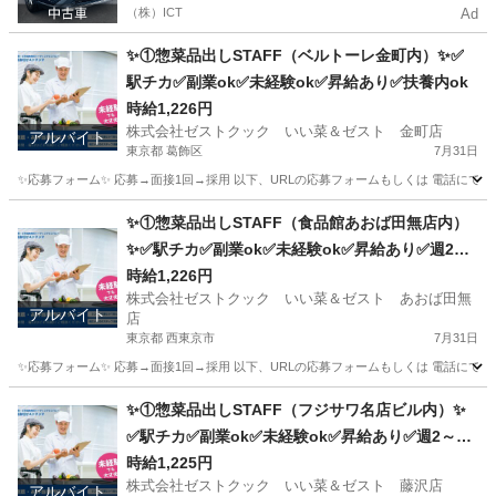
（株）ICT
Ad
✨①惣菜品出しSTAFF（ベルトーレ金町内）✨✅
駅チカ✅副業ok✅未経験ok✅昇給あり✅扶養内ok
時給1,226円
株式会社ゼストクック いい菜＆ゼスト 金町店
アルバイト
東京都 葛飾区
7月31日
✨応募フォーム✨ 応募→面接1回→採用 以下、URLの応募フォームもしくは 電話にて「求人応募希望」の旨、
東京
葛飾区
キッチン
スタッフ
✨①惣菜品出しSTAFF（食品館あおば田無店内）
✨✅駅チカ✅副業ok✅未経験ok✅昇給あり✅週2～
ok✅扶養内ok
時給1,226円
株式会社ゼストクック いい菜＆ゼスト あおば田無
アルバイト
店
東京都 西東京市
7月31日
✨応募フォーム✨ 応募→面接1回→採用 以下、URLの応募フォームもしくは 電話にて「求人応募希望」の旨
東京
西東京市
キッチン
スタッフ
✨①惣菜品出しSTAFF（フジサワ名店ビル内）✨
✅駅チカ✅副業ok✅未経験ok✅昇給あり✅週2～ok
✅扶養内ok
時給1,225円
株式会社ゼストクック いい菜＆ゼスト 藤沢店
アルバイト