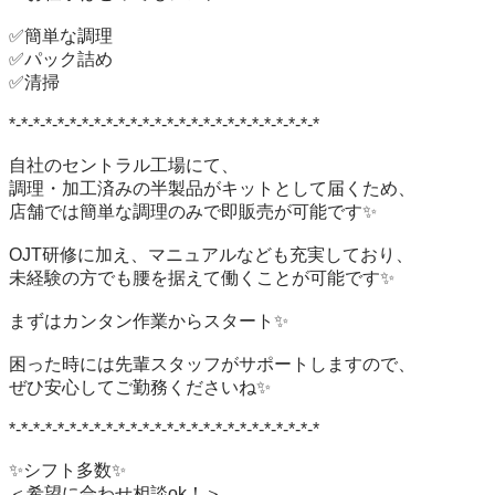
✅簡単な調理

✅パック詰め

✅清掃

*-*-*-*-*-*-*-*-*-*-*-*-*-*-*-*-*-*-*-*-*-*-*-*-*-*

自社のセントラル工場にて、

調理・加工済みの半製品がキットとして届くため、

店舗では簡単な調理のみで即販売が可能です✨

OJT研修に加え、マニュアルなども充実しており、

未経験の方でも腰を据えて働くことが可能です✨

まずはカンタン作業からスタート✨

困った時には先輩スタッフがサポートしますので、

ぜひ安心してご勤務くださいね✨

*-*-*-*-*-*-*-*-*-*-*-*-*-*-*-*-*-*-*-*-*-*-*-*-*-*

✨シフト多数✨

＜希望に合わせ相談ok！＞
