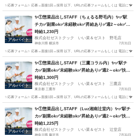
✨応募フォーム✨ 応募→面接1回→採用 以下、URLの応募フォームもしくは 電話にて「求人応募希望」の旨、
静岡
富士市
キッチン
スタッフ
✨①惣菜品出しSTAFF（ちぇるる野毛内）✨✅駅
チカ✅副業ok✅未経験ok✅昇給あり✅週2～ok✅扶
養内ok
時給1,230円
株式会社ゼストクック いい菜＆ゼスト 野毛店
アルバイト
神奈川県 横浜市
7月31日
✨応募フォーム✨ 応募→面接1回→採用 以下、URLの応募フォームもしくは 電話にて「求人応募希望」の旨、
神奈川
横浜市
キッチン
野毛
✨①惣菜品出しSTAFF（三鷹コラル内）✨✅駅チ
カ✅副業ok✅未経験ok✅昇給あり✅週2～ok✅扶養
内ok
時給1,300円
株式会社ゼストクック いい菜＆ゼスト 三鷹店
アルバイト
東京都 三鷹市
7月31日
✨応募フォーム✨ 応募→面接1回→採用 以下、URLの応募フォームもしくは 電話にて「求人応募希望」の旨、
東京
三鷹市
キッチン
スタッフ
✨①惣菜品出しSTAFF（Luz湘南辻堂内）✨✅駅チ
カ✅副業ok✅未経験ok✅昇給あり✅週2～ok✅扶養
内ok
時給1,225円
株式会社ゼストクック いい菜＆ゼスト 辻堂店
アルバイト
神奈川県 藤沢市
7月31日