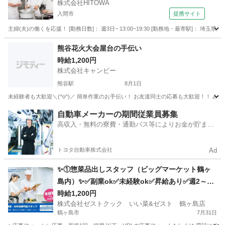
株式会社HITOWA
入間市
提携サイト
主婦(夫)の働くを応援！ [勤務日数]： 週3日~ 13:00~19:30 [勤務地・最寄駅]： 埼玉
埼玉
入間市
その他
熊谷花火大会屋台の手伝い
時給1,200円
株式会社キャンビー
熊谷駅
8月1日
埼玉
熊谷市
熊谷駅
飲食
屋台
自動車メーカーの期間従業員募集
高収入・無料の寮費・通勤バス等によりお金が貯まり
やすい環境
トヨタ自動車株式会社
Ad
✨①惣菜品出しスタッフ（ビッグマーケット鶴ヶ
島内）✨✅副業ok✅未経験ok✅昇給あり✅週2～ok
✅扶養内ok
時給1,200円
株式会社ゼストクック いい菜&ゼスト 鶴ヶ島店
鶴ヶ島市
7月31日