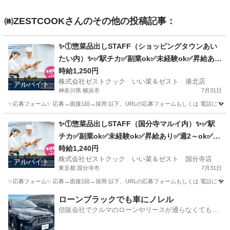
㈱ZESTCOOK
さんのその他の投稿記事：
✨①惣菜品出しSTAFF（ショッピングタウンあい
たい内）✨✅駅チカ✅副業ok✅未経験ok✅昇給あり
✅週1～ok✅扶養内ok
時給1,250円
株式会社ゼストクック いい菜＆ゼスト 港北店
アルバイト
神奈川県 横浜市
7月31日
✨応募フォーム✨ 応募→面接1回→採用 以下、URLの応募フォームもしくは 電話にて「求人応募希望」の旨
神奈川
横浜市
キッチン
スタッフ
✨①惣菜品出しSTAFF（国分寺マルイ内）✨✅駅
チカ✅副業ok✅未経験ok✅昇給あり✅週2～ok✅扶
養内ok
時給1,240円
株式会社ゼストクック いい菜＆ゼスト 国分寺店
アルバイト
東京都 国分寺市
7月31日
✨応募フォーム✨ 応募→面接1回→採用 以下、URLの応募フォームもしくは 電話にて「求人応募希望」の旨
東京
国分寺市
キッチン
スタッフ
ローンブラックでも車にノレル
信販会社でクルマのローンやリースが通らなくてもク
ルマをご利用いただけるサービスがあります！