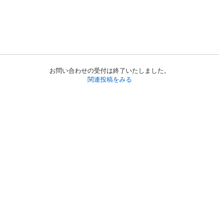
お問い合わせの受付は終了いたしました。
関連投稿をみる
初めての方へ
利用規約
プライバシーポリシー
プライバシー・ステートメント
健全化に資する運用方針
お問い合わせ
運営会社
サイトマップ
ご利用ガイド
フリーワードで探す
PC版で表示
都道府県選択