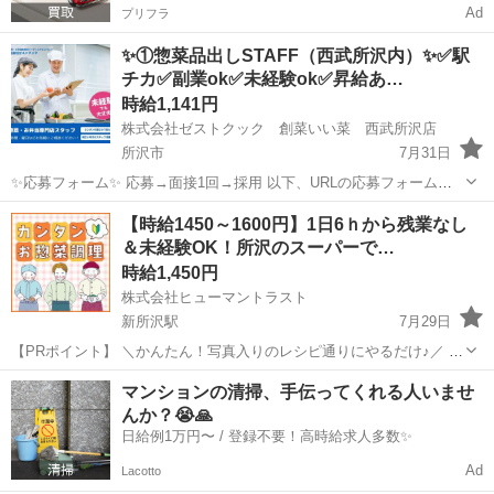
Ad
プリフラ
✨①惣菜品出しSTAFF（西武所沢内）✨✅駅
チカ✅副業ok✅未経験ok✅昇給あ…
時給1,141円
株式会社ゼストクック 創菜いい菜 西武所沢店
所沢市
7月31日
✨応募フォーム✨ 応募→面接1回→採用 以下、URLの応募フォームも
しくは 電話にて「求人応募希望」の旨、お問い合わせください。
埼玉
所沢市
キッチン
スタッフ
【時給1450～1600円】1日6ｈから残業なし
https://forms.office.com/r/tN77Q2KVm1 ...
＆未経験OK！所沢のスーパーで…
時給1,450円
株式会社ヒューマントラスト
新所沢駅
7月29日
【PRポイント】 ＼かんたん！写真入りのレシピ通りにやるだけ♪／ ◆
お好きな曜日・時間を選べる！ ◆60代以上も活躍中！残業ナシ＆時短
埼玉
所沢市
新所沢駅
キッチン
マンションの清掃、手伝ってくれる人いませ
OKで働きやすい◎ 【仕事内容】 ＼スーパーでのお惣菜調理スタッフ
んか？😭🙏
／ ...
日給例1万円〜 / 登録不要！高時給求人多数✨
Ad
Lacotto