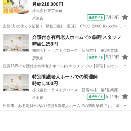
月給218,000円
れるようになったり・...
株式会社東京天竜
7月19日
提携サイト
所沢市
主婦(夫)の働くを応援！ [勤務日数]： 週5日~ 07:00~20:00 月/火/水/木/
金/土 などから選べます [勤務地・最寄駅]： 埼玉県所沢市西新井町6－
埼玉
所沢市
その他
介護付き有料老人ホームでの調理スタッフ
9 株式会社東京天竜 所沢駅徒歩14分 [職種名]：...
時給1,250円
株式会社トラストグロース 新宿本社 第3営業部
5月19日
提携サイト
所沢市
定員18床の介護付き有料老人ホーム内 キッチンでの【調理】のオシゴ
トです♪ 18食程度を1名体制で準備します。 食材を調理→盛り付け→
埼玉
所沢市
キッチン
特別養護老人ホームでの調理師
使用済み食器類の 洗浄などをお願いします。 □制服なし □昼食持参 ※
時給1,400円
お仕事No.1...
株式会社トラストグロース 新宿本社 第3営業部
5月19日
提携サイト
所沢市
所沢市にある定員60名の 特別養護老人ホームでの調理業務です。 基本
的な調理・洗浄・きざみ・ 盛り付けなどをお願いします。 ＊内履き・
埼玉
所沢市
キッチン
食事はご持参ください。 ※お仕事No.13-051550 ご応募時に上記No.
を...