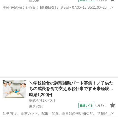
所沢市
主婦(夫)の働くを応援！ [勤務日数]： 週5日~ 07:30~16:30/11:00~20:00
月/火/水/木/金/土 などから選べます [勤務地・最寄駅]： 埼玉県所沢市
埼玉
所沢市
その他
西新井町6－9 株式会社東京天竜 所沢駅徒...
＼学校給食の調理補助パート募集！／子供た
ちの成長を食で支えるお仕事です★未経験…
時給1,200円
株式会社レパスト
6月19日
提携サイト
東所沢駅
仕事内容： 食材カット、配缶・配食、食器類の洗い物など、 学校給食