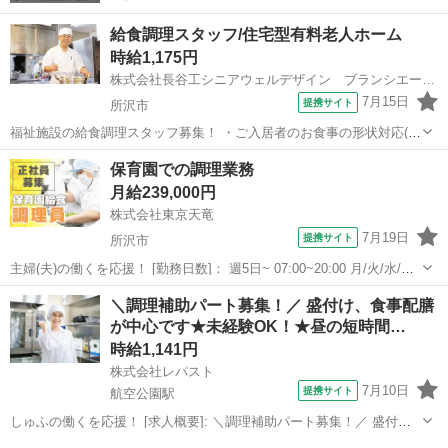
給食調理スタッフ/住宅型有料老人ホーム
時給1,175円
株式会社長谷工シニアウェルデザイン ブランシエール新所沢
7月15日
提携サイト
所沢市
福祉施設の給食調理スタッフ募集！ ・ご入居者のお食事の形状対応(刻
み、トロミ付けなど) (家庭的な料理で和洋中ジャンルは問いません)
埼玉
所沢市
キッチン
保育園での調理業務
・盛り付け、お皿洗い等の調理補助 ・夕食30食程度を協力して調理し
月給239,000円
ます ※作業指示の確...
株式会社東京天竜
7月19日
提携サイト
所沢市
主婦(夫)の働くを応援！ [勤務日数]： 週5日~ 07:00~20:00 月/火/水/木/
金/土 などから選べます [勤務地・最寄駅]： 埼玉県所沢市緑町3-4-6 株
埼玉
所沢市
その他
＼調理補助パート募集！／ 盛付け、食事配膳
式会社東京天竜 新所沢駅徒歩7分 [職種名]：保...
が中心です★未経験OK！★昼の短時間…
時給1,141円
株式会社レパスト
7月10日
提携サイト
航空公園駅
しゅふの働くを応援！ [求人概要]: ＼調理補助パート募集！／ 盛付
け、食事配膳が中心です★未経験OK！★昼の短時間勤務★日数の相談
埼玉
所沢市
航空公園駅
その他