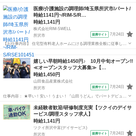
寄駅]： 埼玉県所沢市大字下富字駿河台522番 イリーゼ新所沢_12823
埼玉
所沢市
その他
医療/介護施設の調理師/埼玉県所沢市/パート/
新所沢駅バス10分 [職種名]：福祉施設での調理補助...
時給1141円~/RIM-S/R…
時給1,141円
株式会社RIM-SWELL
7月24日
提携サイト
所沢市
【お仕事内容】 住宅型有料老人ホームにける調理業務全般に従事して
いただきます★ 本求人は人材紹介会社【株式会社RIM-SWELL】が掲
埼玉
所沢市
その他
載している非公開の職業紹介求人です。 ご応募いただきましたら、担
嬉しい早朝時給1450円♪ 10月中旬オープン!!
当よりご連絡をさせていた...
≪オープンスタッフ大募集≫【…
時給1,450円
山田食品産業株式会社
7月24日
提携サイト
所沢市
仕事内容： ★早い！安い！うまい！『山田うどん』でパートデビュー
★ 食欲をそそるファミリー食堂で元気に働こう！ 【仕事内容】 ★ホ
埼玉
所沢市
キッチン
未経験者歓迎/研修制度充実【ツクイのデイサ
ール★ ◆お客様のお出迎え ◆お席のご案内 ◆オーダー取り ◆料理の
ービス/調理スタッフ求人】
ご提供・片付け ◆お会計...
時給1,141円
ツクイ所沢中富(デイサービス)
7月24日
提携サイト
所沢市