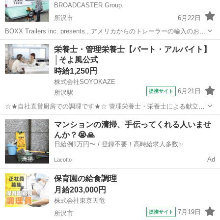
BROADCASTER Group.
所沢市
6月22日
BOXX Trailers inc. presents., アメリカからのトレーラーの輸入のお手
伝いは35年の実績のある弊社にお任せください！ 移動販売車🚚キッチ
埼玉
所沢市
飲食
キッチンカー
栄養士・管理栄養士【パート・アルバイト】
ンカーのお仕事 イベント会場または商業施設等でのキッチンカ...
│そよ風公式
時給1,250円
株式会社SOYOKAZE
6月21日
提携サイト
所沢駅
☆★自社直営厨房での調理です★☆ 管理栄養士・栄養士による献立表
をもとに、お客様のお食事の調理業務・発注などをお願いします。 ・
埼玉
所沢市
所沢駅
その他
マンションの清掃、手伝ってくれる人いませ
調理業務全般・配膳、下膳、食器類の洗浄、収納 ・厨房内の清掃、衛
んか？😭🙏
生管理 ・食材の発注、検品、在...
日給例1万円〜 / 登録不要！高時給求人多数✨
Ad
Lacotto
保育園の給食調理
月給203,000円
株式会社東京天竜
7月19日
提携サイト
所沢市