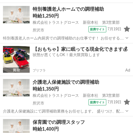
もご応募可能です🉑 ①お飲みの提供、お客様との接客を頑張ってくれ
埼玉
所沢市
所沢駅
飲食
時給
特別養護老人ホームでの調理補助
る方！ ② 店長候補として店舗運営での活躍してくださる方！ ①時給
時給1,250円
2,000円〜...
株式会社トラストグロース 新宿本社 第3営業部
7月19日
提携サイト
所沢市
特別養護老人ホーム内厨房での調理補助のお仕事です！ お任せするの
は＜配膳・盛り付け・洗浄＞などカンタン業務です。 1日2～4名のス
埼玉
所沢市
キッチン
【おもちゃ】家に眠ってる現金化できます💰
タッフで90食程度を用意します。 飲食店や集団調理経験を活かして 福
状態が悪くてもOK！最大限買取します
祉業界で活躍しませんか...
Ad
プリフラ
介護老人保健施設での調理補助
時給1,350円
株式会社トラストグロース 新宿本社 第3営業部
7月19日
提携サイト
所沢市
介護老人保健施設にて調理補助業務をお任せします。 盛りつけ、配
膳、洗浄等がメインとなります。 ●食数：朝夜95食/昼130～140食 ●人
埼玉
所沢市
キッチン
保育園での調理スタッフ
数体制：5～6名 ●資格・経験不問 ●週3日～OK ●日勤1シフトのみ ●車
時給1,400円
通勤ＯＫ...