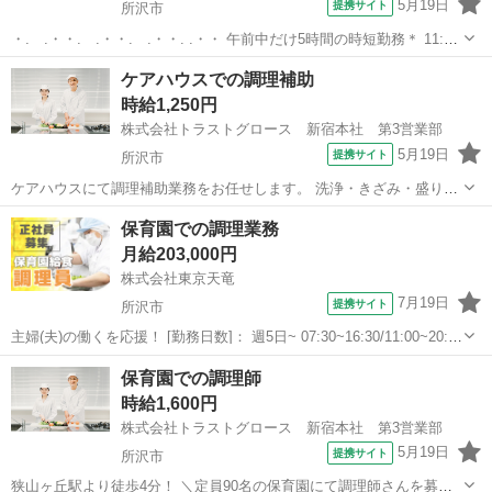
5月19日
提携サイト
所沢市
・. .・・. .・・. .・・. .・・ 午前中だけ5時間の時短勤務＊ 11:00
にはお仕事終了！ スキマ時間に週3日～のペースで ご高齢者に食事を
埼玉
所沢市
キッチン
ケアハウスでの調理補助
提供しませんか♪ ・. .・・. .・・. .・・. .・・ 定員7...
時給1,250円
株式会社トラストグロース 新宿本社 第3営業部
5月19日
提携サイト
所沢市
ケアハウスにて調理補助業務をお任せします。 洗浄・きざみ・盛り付
け等をお願いします。 ☆食数：70名 ☆人数体制：3名 ☆資格不問
埼玉
所沢市
キッチン
保育園での調理業務
☆20～50代の方活躍中 ☆週3日～OK ☆1シフトのみ ☆制服貸与あり
月給203,000円
(内履きのみ持参)...
株式会社東京天竜
7月19日
提携サイト
所沢市
主婦(夫)の働くを応援！ [勤務日数]： 週5日~ 07:30~16:30/11:00~20:00
月/火/水/木/金/土 などから選べます [勤務地・最寄駅]： 埼玉県所沢市
埼玉
所沢市
その他
保育園での調理師
緑町3-4-6 株式会社東京天竜 新所沢駅徒...
時給1,600円
株式会社トラストグロース 新宿本社 第3営業部
5月19日
提携サイト
所沢市
狭山ヶ丘駅より徒歩4分！ ＼定員90名の保育園にて調理師さんを募集