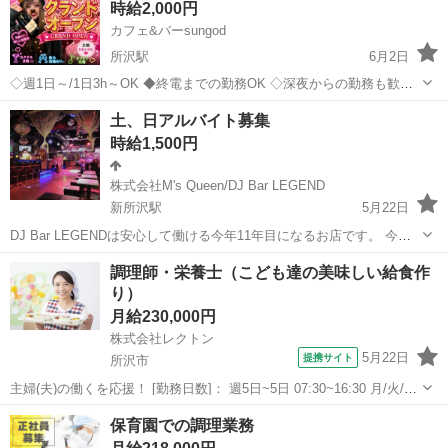
時給2,000円
カフェ&バーsungod
所沢駅
6月2日
◇週1日～/1日3h～OK ◆終電までの勤務OK ◇深夜からの勤務も歓迎
◆完全自由シフト制♪ ◇月1,2回の勤務も相談可 ◇即日体験,即日勤務
埼玉
所沢市
所沢駅
バーテンダー
時給
土、日アルバイト募集
OK♪ ◆WワークOK♪ ◇お友達と一緒にシフト調整もOK♪ ◆強制出勤
時給1,500円
一切なし...
株式会社M's Queen/DJ Bar LEGEND
新所沢駅
5月22日
DJ Bar LEGENDは安心して働ける今年11年目になるお店です。 今回
は週末土、日のアルバイト募集です。 見習い期間あり、スキルに応じ
埼玉
所沢市
新所沢駅
飲食
Bar
調理師・栄養士（こども達の美味しい給食作
てになりますが長期の方優先で募集致します。 音楽好き、お酒好きの
り）
方にはピッタリ...
月給230,000円
株式会社レクトン
5月22日
提携サイト
所沢市
主婦(夫)の働くを応援！ [勤務日数]： 週5日~5日 07:30~16:30 月/火/水/
木/金/土 などから選べます [勤務地・最寄駅]： 埼玉県所沢市 下富654-
埼玉
所沢市
キッチン
保育園での調理業務
2 所沢市立 富岡保育園 【株式会社レクトン...