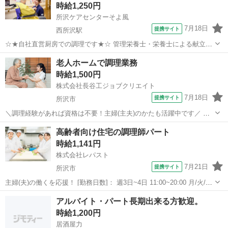
時給1,250円
所沢ケアセンターそよ風
7月18日
提携サイト
西所沢駅
☆★自社直営厨房での調理です★☆ 管理栄養士・栄養士による献立表
をもとに、お客様のお食事の調理業務・発注などをお願いします。 ・
埼玉
所沢市
西所沢駅
キッチン
老人ホームで調理業務
調理業務全般・配膳、下膳、食器類の洗浄、収納 ・厨房内の清掃、衛
時給1,500円
生管理 ・食材の発注、検品、在庫...
株式会社長谷工ジョブクリエイト
7月18日
提携サイト
所沢市
＼調理経験があれば資格は不要！主婦(主夫)のかたも活躍中です／ 高
齢者向けの食事づくりに関心がある方、衛生管理を意識して働ける方
埼玉
所沢市
キッチン
高齢者向け住宅の調理師パート
にぴったりです。 (お家で調理しているかた)などなど、施設での調理
時給1,141円
経験なくても大丈夫です！ ≪...
株式会社レパスト
7月21日
提携サイト
所沢市
主婦(夫)の働くを応援！ [勤務日数]： 週3日~4日 11:00~20:00 月/火/水/
木/金/土/日 などから選べます [勤務地・最寄駅]： 埼玉県所沢市小手指
埼玉
所沢市
キッチン
アルバイト・パート長期出来る方歓迎。
町4-18-1 レジデンシャル小手指Sakura ...
時給1,200円
居酒屋力