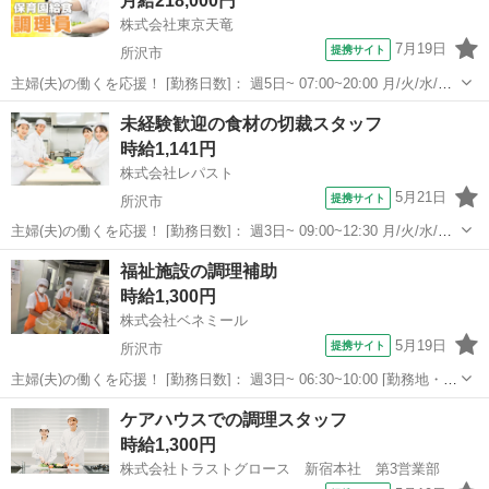
月給218,000円
株式会社東京天竜
7月19日
提携サイト
所沢市
主婦(夫)の働くを応援！ [勤務日数]： 週5日~ 07:00~20:00 月/火/水/木/
金/土 などから選べます [勤務地・最寄駅]： 埼玉県所沢市緑町3-4-6 株
埼玉
所沢市
その他
未経験歓迎の食材の切裁スタッフ
式会社東京天竜 新所沢駅徒歩7分 [職種名]：保...
時給1,141円
株式会社レパスト
5月21日
提携サイト
所沢市
主婦(夫)の働くを応援！ [勤務日数]： 週3日~ 09:00~12:30 月/火/水/木/
金/土/日 などから選べます [勤務地・最寄駅]： 埼玉県所沢市並木4-1
埼玉
所沢市
その他
福祉施設の調理補助
国立障害者リハビリテーションセンター 株式会社レ...
時給1,300円
株式会社ベネミール
5月19日
提携サイト
所沢市
主婦(夫)の働くを応援！ [勤務日数]： 週3日~ 06:30~10:00 [勤務地・最
寄駅]： 埼玉県所沢市北原町1375-2 株式会社ベネミール 特別養護老
埼玉
所沢市
キッチン
ケアハウスでの調理スタッフ
人ホーム なみきロイヤルの園事業所 航空公園駅自動車10分...
時給1,300円
株式会社トラストグロース 新宿本社 第3営業部