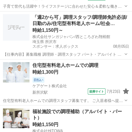
子育て世代も活躍中！ライフステージに合わせた安心＆柔軟な働き方
を実現！家庭と仕事の両立を応援します◎ ★☆ 働きやすいメリット多
埼玉
所沢市
その他
「週2から可」調理スタッフ/調理師免許必須/
数 ★☆ ＼＼サービス・職種の魅力／／ 完全調理済み食品を使用のた
日勤のみ/住宅型有料老人ホーム/社会…
め、調理未経験、調理に自信...
時給1,150円～
株式会社サンガジャパン/西ところざわ翔裕館
埼玉県 所沢市
スポンサー：求人ボックス
08月05日
【仕事内容】募集職種 調理師・調理スタッフ パート・アルバイト 仕
事内容 調理 給与・手当 <給与> 時給1,150円〜 <手当> 交通費支給:実
アルバイト・パート
住宅型有料老人ホームでの調理
費(上限あり) 交通費支給月額:30,000円 勤務時間 日勤専従1日勤:9:00
時給1,300円
～...
日払い
ケアゲート株式会社
7月23日
提携サイト
新所沢駅
住宅型有料老人ホームでの調理スタッフ募集です。 ご入居者様へ提供
するお食事の調理・調理補助業務をお任せします。 【具体的には…】
埼玉
所沢市
新所沢駅
キッチン
福祉施設での調理補助（アルバイト・パー
・食材の仕込み、下ごしらえ ・調理、盛り付け ・配膳準備 ・食器洗
ト）
浄、片付け ・厨房内の清掃...
時給1,150円
株式会社HITOWA