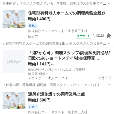
仕事内容： 学生さんが住んでいる「学生寮」調理場でのお仕事です◎
★週2日からOK★ 週2日～勤務可能です!! スキマ時間を活用して働き
埼玉
所沢市
所沢駅
キッチン
住宅型有料老人ホームでの調理業務全般彡
たい方、 大歓迎です!! ★未経験大歓迎★ 未経験でも無資格でもOK。
時給1,400円
食事を通して...
日払い
株式会社グッドネクスト 東京第三支社
7月21日
提携サイト
所沢市
☆住宅型有料老人ホームでの調理業務全般☆彡 入居者さんのお食事の
形状対応(刻み、トロミ付けなど)、献立に基づく調理業務、盛り付け・
埼玉
所沢市
キッチン
「週2から可」調理スタッフ/調理師免許必須/
食器洗浄等の調理補助、配膳、調理室の清掃・後片付けなど ・20代～
日勤のみ/ショートステイ/社会保障完…
60代まで幅広い世代の主...
時給1,141円～
株式会社サンガジャパン/みよし翔裕館
埼玉県 所沢市
スポンサー：求人ボックス
08月05日
【仕事内容】募集職種 調理師・調理スタッフ パート・アルバイト 仕
事内容 調理 給与・手当 <給与> 時給1,141円〜 <基本給> 1,110円〜 <
アルバイト・パート
通所介護施設での調理業務全般
手当> 交通費支給:実費(上限あり) 交通費支給月額:30,000円 勤務時間...
時給1,500円
日払い
株式会社グッドネクスト 東京第三支社