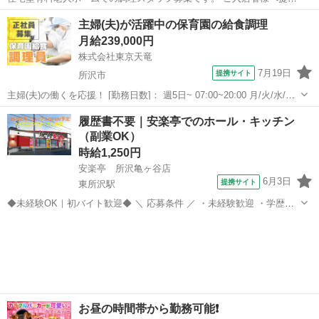
するお食事の調理・調理補助業務をお任せします。 【具体的には…】
埼玉
所沢市
新所沢駅
キッチン
主婦(夫)が活躍中の保育園の給食調理
・食材の仕込み、下ごしらえ ・調理、盛り付け ・配膳準備 ・食器洗
月給239,000円
浄、片付け ・厨房内の清掃...
株式会社東京天竜
7月19日
提携サイト
所沢市
主婦(夫)の働くを応援！ [勤務日数]： 週5日~ 07:00~20:00 月/火/水/木/
金/土 などから選べます [勤務地・最寄駅]： 埼玉県所沢市西新井町6－
埼玉
所沢市
その他
履歴書不要｜安楽亭でのホール・キッチン
9 株式会社東京天竜 所沢駅徒歩14分 [職種名]：...
（副業OK）
時給1,250円
安楽亭 所沢亀ヶ谷店
6月3日
提携サイト
東所沢駅
◆未経験OK｜初バイト歓迎◆ ＼ 応募条件 ／ ・未経験歓迎 ・学歴不
問 ・資格不問 ・短時間勤務OK ・扶養内勤務OK ・副業・WワークOK
埼玉
所沢市
東所沢駅
キッチン
・ブランクOK ＼ こんな方にピッタリ！ ／ □初バイトで不安な方 □学
校帰...
お昼の時間帯から勤務可能❗️