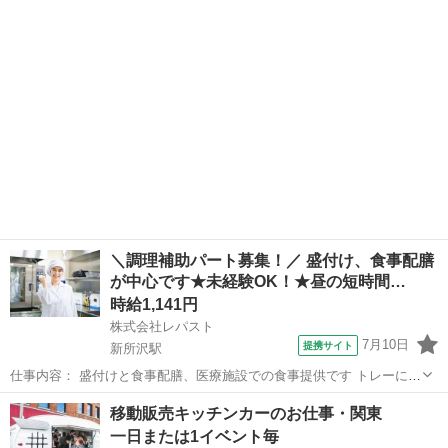
OK! [職種名]: 医療施設の調理補助パート [勤務地・最寄駅]: 埼玉県所
沢市並木...
＼調理補助パート募集！／ 盛付け、食事配膳
が中心です★未経験OK！★昼の短時間…
時給1,141円
株式会社レパスト
7月10日
提携サイト
新所沢駅
仕事内容： 盛付けと食事配膳、医療施設での食事提供です トレーに乗
せた状態でお出しします ご利用者様がお食事を運べない場合は、テー
埼玉
所沢市
新所沢駅
キッチン
移動販売キッチンカーのお仕事・関東
ブルまで配膳してください 難しい作業は無いので、未経験の方でもす
一日または1イベント毎
ぐに慣れていただけます 丁寧な...