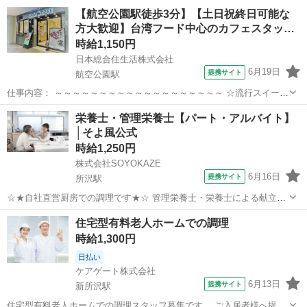
づくりのお手伝いです 「食」を通して子ども達の健康と成長をサポー
埼玉
所沢市
東所沢駅
その他
【航空公園駅徒歩3分】【土日祝終日可能な
トしませんか！ 難しい作業は無いので、未経験の方でもすぐに慣れて
方大歓迎】台湾フード中心のカフェスタッ…
いただけます 少しずつお教え...
時給1,150円
日本総合住生活株式会社
6月19日
提携サイト
航空公園駅
仕事内容： ～～～～～～～～～～～～～～～～～～～ ☆流行スイーツ
&飲食デビューにオススメ ☆おしゃれ&かわいいお店ではたらける ☆
埼玉
所沢市
航空公園駅
キッチン
栄養士・管理栄養士【パート・アルバイト】
未経験から調理・接客スキルが身につく ☆「航空公園駅」徒歩3分の
│そよ風公式
駅チカで通勤ラクラク♪ ～～...
時給1,250円
株式会社SOYOKAZE
6月16日
提携サイト
所沢駅
☆★自社直営厨房での調理です★☆ 管理栄養士・栄養士による献立表
をもとに、お客様のお食事の調理業務・発注などをお願いします。 ・
埼玉
所沢市
所沢駅
その他
住宅型有料老人ホームでの調理
調理業務全般・配膳、下膳、食器類の洗浄、収納 ・厨房内の清掃、衛
時給1,300円
生管理 ・食材の発注、検品、在...
日払い
ケアゲート株式会社
6月13日
提携サイト
新所沢駅
住宅型有料老人ホームでの調理スタッフ募集です。 ご入居者様へ提供