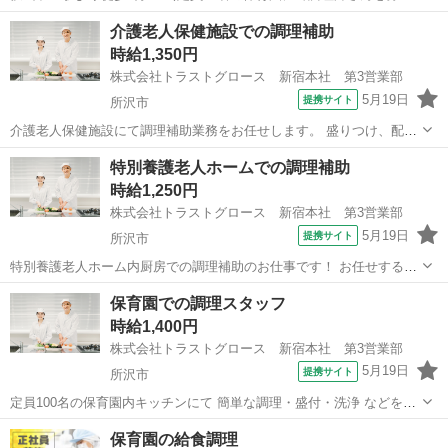
／ 120食程度を3～4名体制で準備します。 洗浄・きざみ・盛り付けな
埼玉
所沢市
キッチン
介護老人保健施設での調理補助
ど、 簡単な作業中心ですので、ご経験のない方も 資格を活かして活躍
時給1,350円
できますよ♪.* ...
株式会社トラストグロース 新宿本社 第3営業部
5月19日
提携サイト
所沢市
介護老人保健施設にて調理補助業務をお任せします。 盛りつけ、配
膳、洗浄等がメインとなります。 ●食数：朝夜95食/昼130～140食 ●人
埼玉
所沢市
キッチン
特別養護老人ホームでの調理補助
数体制：5～6名 ●資格・経験不問 ●週3日～OK ●日勤1シフトのみ ●車
時給1,250円
通勤ＯＫ...
株式会社トラストグロース 新宿本社 第3営業部
5月19日
提携サイト
所沢市
特別養護老人ホーム内厨房での調理補助のお仕事です！ お任せするの
は＜配膳・盛り付け・洗浄＞などカンタン業務です。 1日2～4名のス
埼玉
所沢市
キッチン
保育園での調理スタッフ
タッフで90食程度を用意します。 飲食店や集団調理経験を活かして 福
時給1,400円
祉業界で活躍しませんか...
株式会社トラストグロース 新宿本社 第3営業部
5月19日
提携サイト
所沢市
定員100名の保育園内キッチンにて 簡単な調理・盛付・洗浄 などをお
願いします。 実働5時間の短時間勤務です。 ライフワークバランスを
埼玉
所沢市
キッチン
保育園の給食調理
保ちながら オシゴトできますよ＊ 赤ちゃんだった子が 自分で食べら