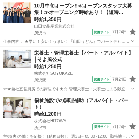
10月中旬オープン!!≪オープンスタッフ大募
集！≫オープニング時給あり！【短時…
時給1,350円
山田食品産業株式会社
7月24日
提携サイト
所沢市
仕事内容： ★早い！安い！うまい！『山田うどん』でパートデビュー
★ 食欲をそそるファミリー食堂で元気に働こう！ 【仕事内容】 ★ホ
埼玉
所沢市
キッチン
栄養士・管理栄養士【パート・アルバイト】
ール★ ◆お客様のお出迎え ◆お席のご案内 ◆オーダー取り ◆料理の
│そよ風公式
ご提供・片付け ◆お会計...
時給1,250円
株式会社SOYOKAZE
7月24日
提携サイト
所沢駅
☆★自社直営厨房での調理です★☆ 管理栄養士・栄養士による献立表
をもとに、お客様のお食事の調理業務・発注などをお願いします。 ・
埼玉
所沢市
所沢駅
その他
福祉施設での調理補助（アルバイト・パー
調理業務全般・配膳、下膳、食器類の洗浄、収納 ・厨房内の清掃、衛
ト）
生管理 ・食材の発注、検品、在...
時給1,200円
株式会社HITOWA
7月24日
提携サイト
所沢市
主婦(夫)の働くを応援！ [勤務日数]： 週3日~ 05:30~12:00 [勤務地・最