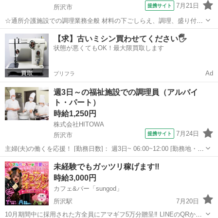
7月21日
提携サイト
所沢市
☆通所介護施設での調理業務全般 材料の下ごしらえ、調理、盛り付
け、 使用後の食器・調理器具の洗浄、 厨房の片付けや清掃 など 派
埼玉
所沢市
キッチン
【求】古いミシン買わせてください🖐️
遣社員 ・各種保険完備 ・交通費支給(規定有) ・日払・週払可(派遣・
状態が悪くてもOK！最大限買取します
紹介予定派遣のみ...
Ad
プリフラ
週3日～の福祉施設での調理員（アルバイ
ト・パート）
時給1,250円
株式会社HITOWA
7月24日
提携サイト
所沢市
主婦(夫)の働くを応援！ [勤務日数]： 週3日~ 06:00~12:00 [勤務地・最
寄駅]： 埼玉県所沢市大字安松1521-1 所沢ライフステーション華
埼玉
所沢市
その他
未経験でもガッツリ稼げます‼️
_11642 東所沢駅バス2分 [職種名]：福祉施設での調理...
時給3,000円
カフェ&バー「sungod」
所沢駅
7月20日
10月期間中に採用された方全員にアマギフ5万分贈呈‼️ LINEのQRから