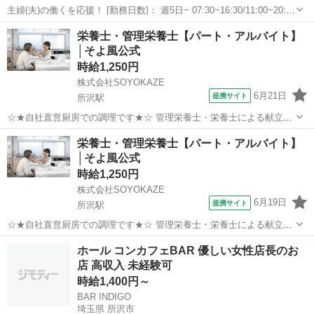
主婦(夫)の働くを応援！ [勤務日数]： 週5日~ 07:30~16:30/11:00~20:00
月/火/水/木/金/土 などから選べます [勤務地・最寄駅]： 埼玉県所沢市
埼玉
所沢市
その他
栄養士・管理栄養士【パート・アルバイト】
上新井5-5-3 株式会社東京天竜 西所沢駅...
│そよ風公式
時給1,250円
株式会社SOYOKAZE
6月21日
提携サイト
所沢駅
☆★自社直営厨房での調理です★☆ 管理栄養士・栄養士による献立表
をもとに、お客様のお食事の調理業務・発注などをお願いします。 ・
埼玉
所沢市
所沢駅
その他
栄養士・管理栄養士【パート・アルバイト】
調理業務全般・配膳、下膳、食器類の洗浄、収納 ・厨房内の清掃、衛
│そよ風公式
生管理 ・食材の発注、検品、在...
時給1,250円
株式会社SOYOKAZE
6月19日
提携サイト
所沢駅
☆★自社直営厨房での調理です★☆ 管理栄養士・栄養士による献立表
をもとに、お客様のお食事の調理業務・発注などをお願いします。 ・
埼玉
所沢市
所沢駅
その他
ホール コンカフェBAR 優しい女性店長のお
調理業務全般・配膳、下膳、食器類の洗浄、収納 ・厨房内の清掃、衛
店 高収入 未経験可
生管理 ・食材の発注、検品、在...
時給1,400円～
BAR INDIGO
埼玉県 所沢市