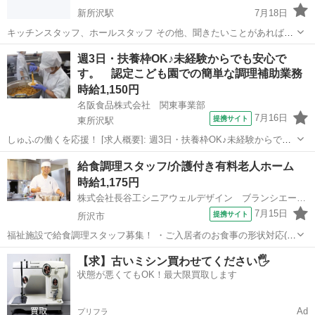
新所沢駅
7月18日
キッチンスタッフ、ホールスタッフ その他、聞きたいことがあればお
気軽にご連絡ください。
埼玉
所沢市
新所沢駅
居酒屋
書類作成
週3日・扶養枠OK♪未経験からでも安心で
す。 認定こども園での簡単な調理補助業務
時給1,150円
名阪食品株式会社 関東事業部
7月16日
提携サイト
東所沢駅
しゅふの働くを応援！ [求人概要]: 週3日・扶養枠OK♪未経験からでも
安心です。 認定こども園での簡単な調理補助業務 [職種名]: こども園
埼玉
所沢市
東所沢駅
その他
給食調理スタッフ/介護付き有料老人ホーム
での調理補助 [勤務地・最寄駅]: 埼玉県所沢市亀ケ谷172-1 埼玉県所
時給1,175円
沢...
株式会社長谷工シニアウェルデザイン ブランシエール所沢
7月15日
提携サイト
所沢市
福祉施設で給食調理スタッフ募集！ ・ご入居者のお食事の形状対応(刻
み、トロミ付けなど) (家庭的な料理で和洋中ジャンルは問いません)
埼玉
所沢市
キッチン
【求】古いミシン買わせてください🖐️
・盛り付け、お皿洗い等の調理補助 ・朝食90食、昼食100食、夕食110
状態が悪くてもOK！最大限買取します
食程度を分担し...
Ad
プリフラ