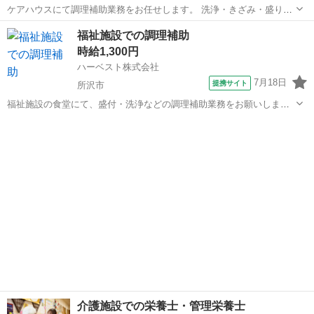
ケアハウスにて調理補助業務をお任せします。 洗浄・きざみ・盛り付
け等をお願いします。 ☆食数：70名 ☆人数体制：3名 ☆資格不問
埼玉
所沢市
キッチン
福祉施設での調理補助
☆20～50代の方活躍中 ☆週3日～OK ☆1シフトのみ ☆制服貸与あり
時給1,300円
(内履きのみ持参)...
ハーベスト株式会社
7月18日
提携サイト
所沢市
福祉施設の食堂にて、盛付・洗浄などの調理補助業務をお願いしま
す。 ご利用になる多くの方に温かい食事を素早く提供できるよう、工
埼玉
所沢市
その他
夫を凝らした業務をお願いします。 未経験からでもチャレンジ可能で
す。 料理が好き、食事が好きな方、ぜ...
介護施設での栄養士・管理栄養士