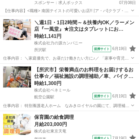
スポンサー：求人ボックス
07月08日
【仕事内容】<職種> 南国テイストの可愛いお店!! [ア・パ]クラブ・ス
ナック系ホールスタッフ(ナイトワーク系) <雇用形態> アルバイト・パ
アルバイト・パート
＼週1日・1日2時間～＆扶養内OK／ラーメン
ート <給与> [ア・パ]時給1,400円～ 交通費:一部支給 片道1日500円ま
店『一風堂』★注文はタブレットにお…
で支給...
時給1,141円
株式会社力の源カンパニー
6月19日
提携サイト
所沢駅
仕事内容： ＼家庭優先で、お昼だけ働きたい方に♪／ 「家事や育児も
大切にしながら、ちょっとお小遣いもほしい」 「久しぶりの社会復
埼玉
所沢市
所沢駅
キッチン
【所沢市】栄養満点のお料理をお届けするお
帰、まずは短時間から試したい」 そんなしゅふさんにピッタリのお仕
仕事☆／福祉施設の調理補助／車、バイク…
事です♪ お任せするのは、ラン...
時給1,300円
株式会社ベネミール
6月19日
提携サイト
航空公園駅
仕事内容： 特別養護老人ホーム なみきロイヤルの園にて、調理補助
のお仕事募集です！ 経験の浅い方や職務未経験の方でもご応募可能で
埼玉
所沢市
航空公園駅
キッチン
保育園の給食調理
す◎ 利用者様へ栄養満点のお料理をお届けするお仕事です。 【具体的
月給203,000円
なお仕事内容】 ■盛り付け...
株式会社東京天竜
7月19日
提携サイト