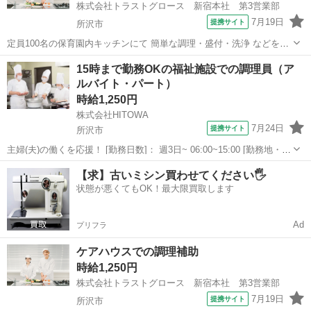
株式会社トラストグロース 新宿本社 第3営業部
7月19日
提携サイト
所沢市
定員100名の保育園内キッチンにて 簡単な調理・盛付・洗浄 などをお
願いします。 実働5時間の短時間勤務です。 ライフワークバランスを
埼玉
所沢市
キッチン
15時まで勤務OKの福祉施設での調理員（ア
保ちながら オシゴトできますよ＊ 赤ちゃんだった子が 自分で食べら
ルバイト・パート）
れるようになったり・...
時給1,250円
株式会社HITOWA
7月24日
提携サイト
所沢市
主婦(夫)の働くを応援！ [勤務日数]： 週3日~ 06:00~15:00 [勤務地・最
寄駅]： 埼玉県所沢市東狭山ケ丘1-57-1 イリーゼ所沢西_11912 狭山ケ
埼玉
所沢市
その他
【求】古いミシン買わせてください🖐️
丘駅徒歩7分 [職種名]：福祉施設での調理員（ア...
状態が悪くてもOK！最大限買取します
Ad
プリフラ
ケアハウスでの調理補助
時給1,250円
株式会社トラストグロース 新宿本社 第3営業部
7月19日
提携サイト
所沢市