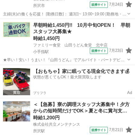
7月24日
提携サイト
所沢市
主婦(夫)の働くを応援！ [勤務日数]： 週3日~ 13:00~19:00 [勤務地・最
寄駅]： 埼玉県所沢市大字下富字駿河台522番 イリーゼ新所沢_12824
埼玉
所沢市
その他
早朝時給1,450円!! 10月中旬OPEN！ 早朝
新所沢駅バス10分 [職種名]：福祉施設での調理補助...
スタッフ大募集★
時給1,450円
ファミリー食堂 山田うどん食堂 北中店
7月23日
提携サイト
小手指駅
★早い！安い！うまい！『山田うどん』でアルバイト・パートデビュ
ー★ 食欲をそそるファミリー食堂で元気に働こう！ 短時間OKだから
埼玉
所沢市
小手指駅
キッチン
【おもちゃ】家に眠ってる現金化できます💰
空いた時間でお仕事できますよ♪ 【仕事内容】 ★ホール★ ◆お客様の
状態が悪くてもOK！最大限買取します
お出迎え ◆お席のご案内 ...
Ad
プリフラ
＜【急募】寮の調理スタッフ大募集中！夕方
からの短時間だけでOK＞夏と冬に賞与支…
時給1,200円
株式会社共立メンテナンス
7月21日
提携サイト
所沢駅