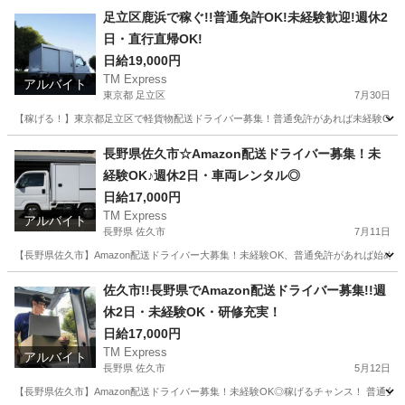
東京
足立区
ドライバー
社用車
足立区鹿浜で稼ぐ!!普通免許OK!未経験歓迎!週休2
日・直行直帰OK!
日給19,000円
TM Express
アルバイト
東京都 足立区
7月30日
【稼げる！】東京都足立区で軽貨物配送ドライバー募集！普通免許があれば未経験OK◎
東京
足立区
ドライバー
社用車
長野県佐久市☆Amazon配送ドライバー募集！未
経験OK♪週休2日・車両レンタル◎
日給17,000円
TM Express
アルバイト
長野県 佐久市
7月11日
【長野県佐久市】Amazon配送ドライバー大募集！未経験OK、普通免許があれば始めら
長野
佐久市
ドライバー
Amazon
佐久市!!長野県でAmazon配送ドライバー募集!!週
休2日・未経験OK・研修充実！
日給17,000円
TM Express
アルバイト
長野県 佐久市
5月12日
【長野県佐久市】Amazon配送ドライバー募集！未経験OK◎稼げるチャンス！ 普通免