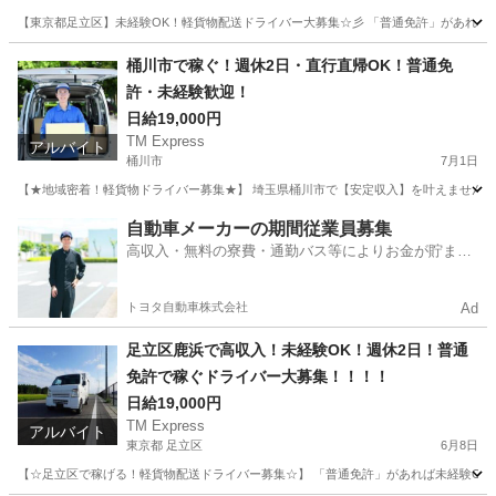
【東京都足立区】未経験OK！軽貨物配送ドライバー大募集☆彡 「普通免許」があれば
東京
足立区
ドライバー
社用車
桶川市で稼ぐ！週休2日・直行直帰OK！普通免
許・未経験歓迎！
日給19,000円
TM Express
アルバイト
桶川市
7月1日
【★地域密着！軽貨物ドライバー募集★】 埼玉県桶川市で【安定収入】を叶えませんか
埼玉
桶川市
ドライバー
社用車
自動車メーカーの期間従業員募集
高収入・無料の寮費・通勤バス等によりお金が貯まり
やすい環境
トヨタ自動車株式会社
Ad
足立区鹿浜で高収入！未経験OK！週休2日！普通
免許で稼ぐドライバー大募集！！！！
日給19,000円
TM Express
アルバイト
東京都 足立区
6月8日
【☆足立区で稼げる！軽貨物配送ドライバー募集☆】 「普通免許」があれば未経験OK