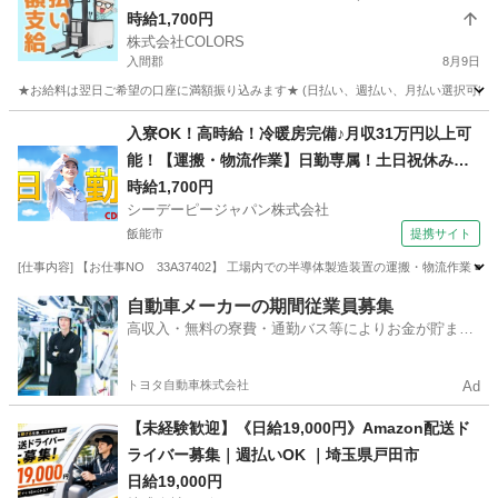
時給1,700円
株式会社COLORS
入間郡
8月9日
★お給料は翌日ご希望の口座に満額振り込みます★ (日払い、週払い、月払い選択可能) 
埼玉
入間郡
倉庫
時給
入寮OK！高時給！冷暖房完備♪月収31万円以上可
能！【運搬・物流作業】日勤専属！土日祝休み！
自動車通勤OK！無料送迎バスあり！
時給1,700円
シーデーピージャパン株式会社
飯能市
提携サイト
[仕事内容] 【お仕事NO 33A37402】 工場内での半導体製造装置の運搬・物流作業
埼玉
飯能市
その他
自動車メーカーの期間従業員募集
高収入・無料の寮費・通勤バス等によりお金が貯まり
やすい環境
トヨタ自動車株式会社
Ad
【未経験歓迎】《日給19,000円》Amazon配送ド
ライバー募集｜週払いOK ｜埼玉県戸田市
日給19,000円