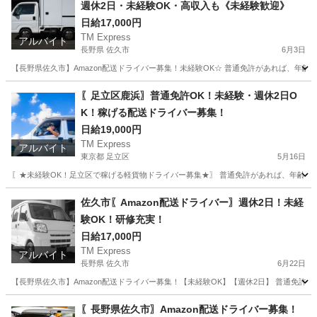
週休2日・未経験OK・高収入も《未経験歓迎》
日給17,000円
TM Express
アルバイト
長野県 佐久市
6月3日
【長野県佐久市】Amazon配送ドライバー募集！未経験OK☆ 普通免許があれば、年
長野
佐久市
ドライバー
Amazon
〖足立区鹿浜〗普通免許OK！未経験・週休2日O
K！稼げる配送ドライバー募集！
日給19,000円
TM Express
アルバイト
東京都 足立区
5月16日
〖★未経験OK！足立区で稼げる軽貨物ドライバー募集★〗 普通免許があれば、年齢・
東京
足立区
ドライバー
社用車
佐久市〖Amazon配送ドライバー〗週休2日！未経
験OK！研修充実！
日給17,000円
TM Express
アルバイト
長野県 佐久市
6月22日
【長野県佐久市】Amazon配送ドライバー募集！【未経験OK】【週休2日】 普通免
長野
佐久市
ドライバー
Amazon
〖長野県佐久市〗Amazon配送ドライバー募集！