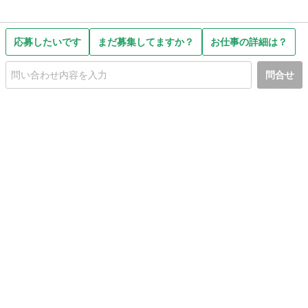
応募したいです
まだ募集してますか？
お仕事の詳細は？
問合せ
初めての方へ
利用規約
プライバシーポリシー
プライバシー・ステートメント
健全化に資する運用方針
お問い合わせ
運営会社
サイトマップ
ご利用ガイド
フリーワードで探す
PC版で表示
都道府県選択
特定商取引法の表示
利用者情報の外部送信について