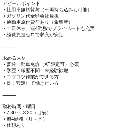
アピールポイント

 • 社用車無料貸与（車両持ち込みも可能）

 • ガソリン代全額会社負担

 • 通勤用原付貸与あり（希望者）

 • 土日休み、週4勤務でプライベートも充実

 • 経費負担ゼロで収入が安定

⸻

求める人材

 • 普通自動車免許（AT限定可）必須

 • 学歴・職歴不問、未経験歓迎

 • コツコツ作業ができる方

 • 長く安定して働きたい方

⸻

勤務時間・曜日

 • 7:30～18:30（目安）

 • 週4勤務（月～木）

 • 休憩あり
