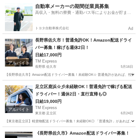
長野
佐久市
ドライバー
Amazon
自動車メーカーの期間従業員募集
高収入・無料の寮費・通勤バス等によりお金が貯まり
やすい環境
トヨタ自動車株式会社
Ad
長野県佐久市！普通免許OK！Amazon配送ドライ
バー募集！稼げる週休2日！
日給17,000円
TM Express
アルバイト
長野県 佐久市
5月16日
【長野県佐久市】Amazon配送ドライバー募集！未経験OK☆ 普通免許があれば、性
長野
佐久市
ドライバー
Amazon
足立区鹿浜☆彡未経験OK！普通免許で稼げる配送
ドライバー！週休2日・直行直帰も◎
日給19,000円
TM Express
アルバイト
東京都 足立区
6月24日
【東京都足立区】軽貨物配送ドライバー募集！未経験OK◎ 「普通免許」があれば、どな
東京
足立区
ドライバー
社用車
《長野県佐久市》Amazon配送ドライバー募集！