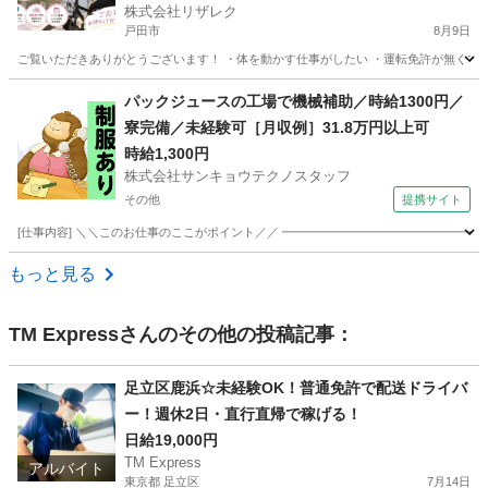
株式会社リザレク
戸田市
8月9日
ご覧いただきありがとうございます！ ・体を動かす仕事がしたい ・運転免許が無くても働
埼玉
戸田市
物流
Amazon
パックジュースの工場で機械補助／時給1300円／
寮完備／未経験可［月収例］31.8万円以上可
時給1,300円
株式会社サンキョウテクノスタッフ
その他
提携サイト
[仕事内容] ＼＼このお仕事のここがポイント／／ ━━━━━━━━━━━━━━━━━
埼玉
その他
ドライバー
もっと見る
TM Express
さんのその他の投稿記事：
足立区鹿浜☆未経験OK！普通免許で配送ドライバ
ー！週休2日・直行直帰で稼げる！
日給19,000円
TM Express
アルバイト
東京都 足立区
7月14日