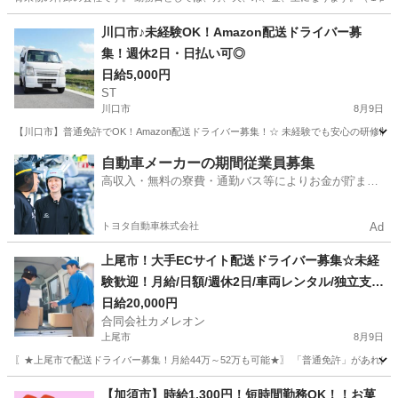
埼玉
さいたま市
西浦和駅
ドライバー
社会福祉法人
川口市♪未経験OK！Amazon配送ドライバー募
集！週休2日・日払い可◎
日給5,000円
ST
川口市
8月9日
【川口市】普通免許でOK！Amazon配送ドライバー募集！☆ 未経験でも安心の研修制
埼玉
川口市
ドライバー
Amazon
自動車メーカーの期間従業員募集
高収入・無料の寮費・通勤バス等によりお金が貯まり
やすい環境
トヨタ自動車株式会社
Ad
上尾市！大手ECサイト配送ドライバー募集☆未経
験歓迎！月給/日額/週休2日/車両レンタル/独立支援
あ
日給20,000円
合同会社カメレオン
上尾市
8月9日
〖★上尾市で配送ドライバー募集！月給44万～52万も可能★〗 「普通免許」があれば
埼玉
上尾市
ドライバー
積み込み
【加須市】時給1,300円！短時間勤務OK！！お菓