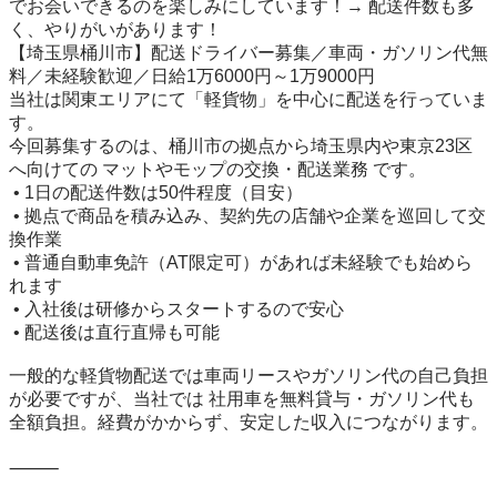
でお会いできるのを楽しみにしています！→ 配送件数も多
く、やりがいがあります！

【埼玉県桶川市】配送ドライバー募集／車両・ガソリン代無
料／未経験歓迎／日給1万6000円～1万9000円

当社は関東エリアにて「軽貨物」を中心に配送を行っていま
す。

今回募集するのは、桶川市の拠点から埼玉県内や東京23区
へ向けての マットやモップの交換・配送業務 です。

 • 1日の配送件数は50件程度（目安）

 • 拠点で商品を積み込み、契約先の店舗や企業を巡回して交
換作業

 • 普通自動車免許（AT限定可）があれば未経験でも始めら
れます

 • 入社後は研修からスタートするので安心

 • 配送後は直行直帰も可能

一般的な軽貨物配送では車両リースやガソリン代の自己負担
が必要ですが、当社では 社用車を無料貸与・ガソリン代も
全額負担。経費がかからず、安定した収入につながります。

⸻
