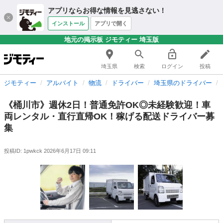
アプリならお得な情報を見逃さない！
インストール
アプリで開く
地元の掲示板 ジモティー 埼玉版
埼玉県
検索
ログイン
投稿
ジモティー
アルバイト
物流
ドライバー
埼玉県のドライバー
《桶川市》週休2日！普通免許OK◎未経験歓迎！車
両レンタル・直行直帰OK！稼げる配送ドライバー募
集
投稿ID: 1pwkck
2026年6月17日 09:11