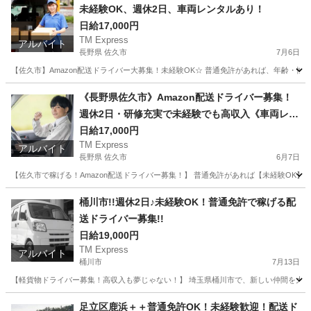
未経験OK、週休2日、車両レンタルあり！
日給17,000円
TM Express
アルバイト
長野県 佐久市
7月6日
【佐久市】Amazon配送ドライバー大募集！未経験OK☆ 普通免許があれば、年齢・性
長野
佐久市
ドライバー
Amazon
《長野県佐久市》Amazon配送ドライバー募集！
週休2日・研修充実で未経験でも高収入《車両レン
タル・
日給17,000円
TM Express
アルバイト
長野県 佐久市
6月7日
【佐久市で稼げる！Amazon配送ドライバー募集！】 普通免許があれば【未経験OK
長野
佐久市
ドライバー
Amazon
桶川市!!週休2日♪未経験OK！普通免許で稼げる配
送ドライバー募集!!
日給19,000円
TM Express
アルバイト
桶川市
7月13日
【軽貨物ドライバー募集！高収入も夢じゃない！】 埼玉県桶川市で、新しい仲間を大募
埼玉
桶川市
ドライバー
社用車
足立区鹿浜＋＋普通免許OK！未経験歓迎！配送ド