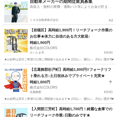
埼玉
日高市
倉庫
時給
自動車メーカーの期間従業員募集
高収入・無料の寮費・通勤バス等によりお金が貯まり
やすい環境
トヨタ自動車株式会社
Ad
【岩槻区】高時給1,900円！リーチフォーク作業の
お仕事★体力に自信のある方大歓迎♪
時給1,900円
株式会社COLORS
さいたま市
8月9日
★お給料は翌日ご希望の口座に満額振り込みます★ (日払い、週払い、月払い選択可能) ◆
埼玉
さいたま市
倉庫
給料
【北葛飾郡杉戸町】高時給1,800円!!フォークリフ
ト乗れる方♪土日祝休みでプライベート充実★
時給1,800円
株式会社COLORS
北葛飾郡
8月9日
★お給料は翌日ご希望の口座に満額振り込みます★ (日払い、週払い、月払い選択可能) 
埼玉
北葛飾郡
物流
時給
【入間郡三芳町】高時給1,700円！綺麗な倉庫での
リーチフォーク作業♪日勤のみです★