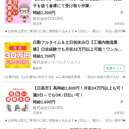
子を扱う倉庫にて受け取り作業♪
時給1,300円
株式会社COLORS
加須市
8月9日
★お給料は翌日ご希望の口座に満額振り込みます★ (日払い、週払い、月払い選択可能) 
埼玉
加須市
倉庫
時給
日勤フルタイム＆土日祝休み◎【工場内物流業
務】◎未経験でも月収32万円以上可能！ワンルー
ム寮完備！
時給1,700円
株式会社ジャパンクリエイト
飯能市
提携サイト
[仕事内容] 【お仕事No.2615-F-02】 ●工場内物流業務 ・部品や資材の受け
埼玉
飯能市
その他
【日高市】高時給1,600円！月収34万円以上も可！
週3日～でもOK♪日払い可！
時給1,600円
株式会社COLORS
日高市
8月9日
★お給料は翌日ご希望の口座に満額振り込みます★ (日払い、週払い、月払い選択可能) 